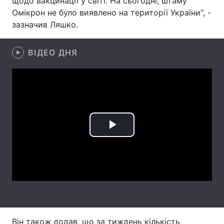
щодо вакцинації у світі. На сьогодні, штаму
Омікрон не було виявлено на території України", -
Лонгріди
зазначив Ляшко.
Відео з Youtube
Статті
ВІДЕО ДНЯ
Інтерв'ю
Думки
Архів
Вакансії
Контакти
Play
Послуги
Video
Він також додав, що за тиждень кількість