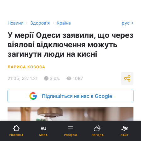
›
›
Новини
Здоров'я
Країна
рус
У мерії Одеси заявили, що через
віялові відключення можуть
загинути люди на кисні
ЛАРИСА КОЗОВА
21:35, 22.11.21
3 хв.
1087
Підпишіться на нас в Google
RU
МОВА
ГОЛОВНА
РОЗДІЛИ
ПОГОДА
ЛАЙТ