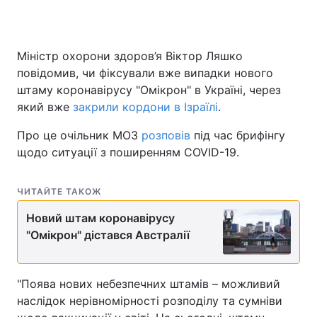
Міністр охорони здоров’я Віктор Ляшко
Головна
Війна
повідомив, чи фіксували вже випадки нового
штаму коронавірусу "Омікрон" в Україні, через
Україна
Політика
який вже
закрили кордони в Ізраїлі
.
Економіка
Світ
Про це очільник МОЗ
розповів
під час брифінгу
щодо ситуації з поширенням COVID-19.
Спорт
Наука
Техно і зв'язок
Лайт
ЧИТАЙТЕ ТАКОЖ
Зброя
Інциденти
Новий штам коронавірусу
"Омікрон" дістався Австралії
Здоров'я
Туризм
Цікавинки
Погода
"Поява нових небезпечних штамів – можливий
наслідок нерівномірності розподілу та сумніви
Екологія
Регіони