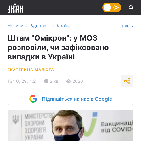
›
›
Новини
Здоров'я
Країна
рус
Штам "Омікрон": у МОЗ
розповіли, чи зафіксовано
випадки в Україні
ЕКАТЕРИНА МАЛЮГА
13:10, 29.11.21
2 хв.
2020
Підпишіться на нас в Google