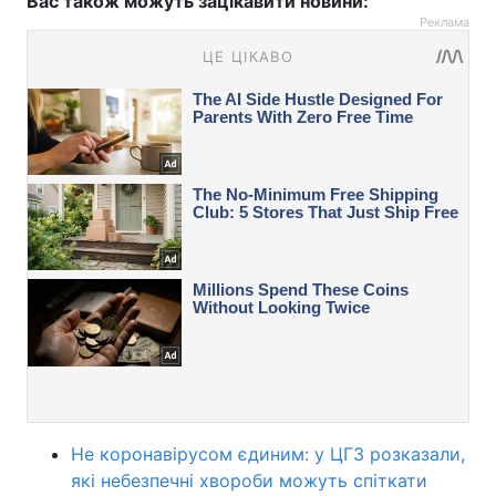
Вас також можуть зацікавити новини:
Реклама
Не коронавірусом єдиним: у ЦГЗ розказали,
які небезпечні хвороби можуть спіткати