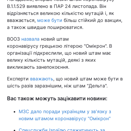
B.1.1.529 виявлено в ПАР 24 листопада. Він
відрізняється великою кількістю мутацій і, як
вважається,
може бути
більш стійкий до вакцин,
а також швидше поширюватися.
ВООЗ
назвала
новий штам
коронавірусу грецькою літерою "Омікрон". В
організації підкреслили, що новий штам має
велику кількість мутацій, деякі з яких
викликають занепокоєння.
Експерти
вважають
, що новий штам може бути в
шість разів заразнішим, ніж штам "Дельта".
Вас також можуть зацікавити новини:
МЗС дало поради українцям у зв'язку з
новим штамом коронавірусу "Омікрон"
Спецслужби Ізраїлю стежитимуть за