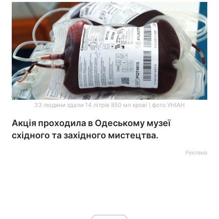
33 людини здали 14 літрів 850 мл крові \ фото УНІАН
Акція проходила в Одеському музеї
східного та західного мистецтва.
Реклама