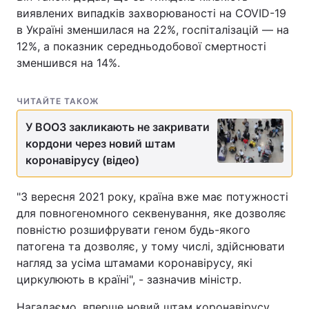
виявлених випадків захворюваності на COVID-19
Тема оформлення
в Україні зменшилася на 22%, госпіталізацій — на
12%, а показник середньодобової смертності
зменшився на 14%.
ЧИТАЙТЕ ТАКОЖ
У ВООЗ закликають не закривати
кордони через новий штам
коронавірусу (відео)
"З вересня 2021 року, країна вже має потужності
для повногеномного секвенування, яке дозволяє
повністю розшифрувати геном будь-якого
патогена та дозволяє, у тому числі, здійснювати
нагляд за усіма штамами коронавірусу, які
циркулюють в країні", - зазначив міністр.
Нагадаємо, вперше новий штам коронавірусу