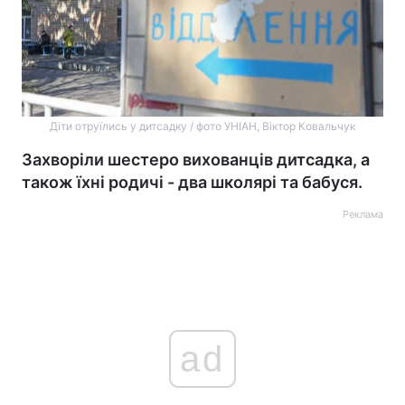
Діти отруїлись у дитсадку / фото УНІАН, Віктор Ковальчук
Захворіли шестеро вихованців дитсадка, а
також їхні родичі - два школярі та бабуся.
Реклама
ad