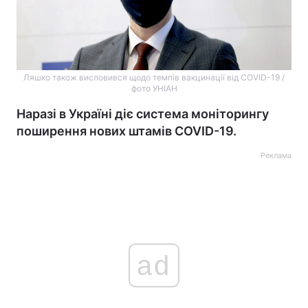
Ляшко також висловився щодо темпів вакцинації від COVID-19 /
фото УНІАН
Наразі в Україні діє система моніторингу
поширення нових штамів COVID-19.
Реклама
ad