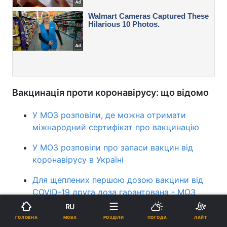
Вакцинація проти коронавірусу: що відомо
У МОЗ розповіли, де можна отримати
міжнародний сертифікат про вакцинацію
У МОЗ розповіли про запаси вакцин від
коронавірусу в Україні
Для щеплених першою дозою вакцини від
COVID-19 друга доза гарантована - МОЗ
RU
новини Києва
коронавірус в Україні
погода у
МОВА
ГОЛОВНА
РОЗДІЛИ
ПОГОДА
ЛАЙТ