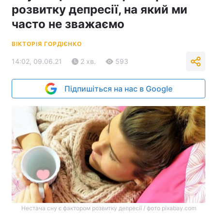
розвитку депресії, на який ми
часто не зважаємо
ВІКТОРІЯ ГОРДІЄНКО
14:02, 09.06.21
2 хв.
593
Підпишіться на нас в Google
Нестача сну є фактором розвитку депресії / фото pixabay.com