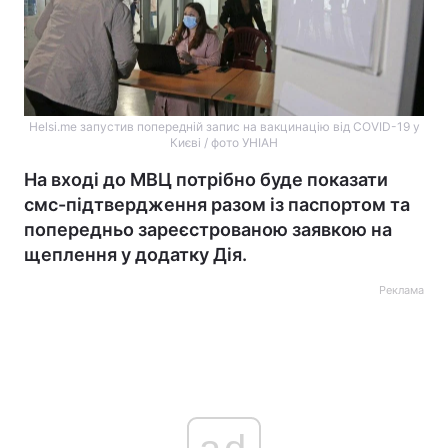
Helsi.me запустив попередній запис на вакцинацію від COVID-19 у
Києві / фото УНІАН
На вході до МВЦ потрібно буде показати
смс-підтвердження разом із паспортом та
попередньо зареєстрованою заявкою на
щеплення у додатку Дія.
Реклама