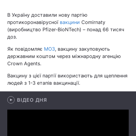
В Україну доставили нову партію
протикоронавірусної
вакцини
Comirnaty
Головна
Війна
(виробництво Pfizer-BioNTech) – понад 66 тисяч
доз.
Україна
Політика
Як повідомляє
МОЗ
, вакцину закуповують
Економіка
Світ
державним коштом через міжнародну агенцію
Crown Agents.
Спорт
Наука
Вакцину з цієї партії використають для щеплення
Техно і зв'язок
Лайт
людей з 1-3 етапів вакцинації.
Зброя
Інциденти
ВІДЕО ДНЯ
Здоров'я
Туризм
Цікавинки
Погода
Екологія
Регіони