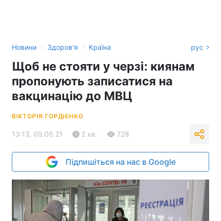
›
›
Новини
Здоров'я
Країна
рус
Щоб не стояти у черзі: киянам
пропонують записатися на
вакцинацію до МВЦ
ВІКТОРІЯ ГОРДІЄНКО
13:13, 09.06.21
2 хв.
728
Підпишіться на нас в Google