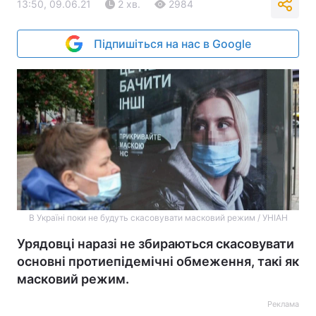
13:50, 09.06.21
2 хв.
2984
Підпишіться на нас в Google
В Україні поки не будуть скасовувати масковий режим / УНІАН
Урядовці наразі не збираються скасовувати
основні протиепідемічні обмеження, такі як
масковий режим.
Реклама