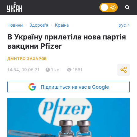
›
›
Новини
Здоров'я
Країна
рус
В Україну прилетіла нова партія
вакцини Pfizer
ДМИТРО ЗАХАРОВ
14:54, 09.06.21
1 хв.
1561
Підпишіться на нас в Google