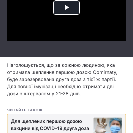
Лонгріди
Play
Video
Відео з Youtube
Статті
Інтерв'ю
Думки
Архів
Вакансії
Наголошується, що за кожною людиною, яка
Контакти
отримала щеплення першою дозою Comirnaty,
буде зарезервована друга доза з тієї ж партії.
Послуги
Для повної імунізації необхідно отримати дві
дози з інтервалом у 21-28 днів.
ЧИТАЙТЕ ТАКОЖ
Для щеплених першою дозою
вакцини від COVID-19 друга доза