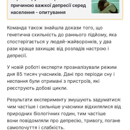
причиною важкої депресії серед
населення - опитування
Команда також знайшла докази того, що
генетична схильність до раннього підйому, яка
спостерігається у людей-жайворонків, у два
рази краще захищає від розладів настрою і
депресії.
У новій роботі експерти проаналізували режим
дня 85 тисяч учасників. Дані про періоди сну і
неспання були отримані з пристроїв, які
реєструють добові цикли.
Результати експерименту змушують задуматися:
чим частіше і сильніше учасники відхилялися від
природних біологічних годин, тим частіше
вони повідомляли про депресію, тривогу, погане
самопочуття і слабкість.