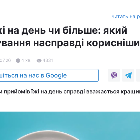
читать на 
і на день чи більше: який
вання насправді корисніш
.07.26
4 хв.
4331
іться на нас в Google
ки прийомів їжі на день справді вважається кращ