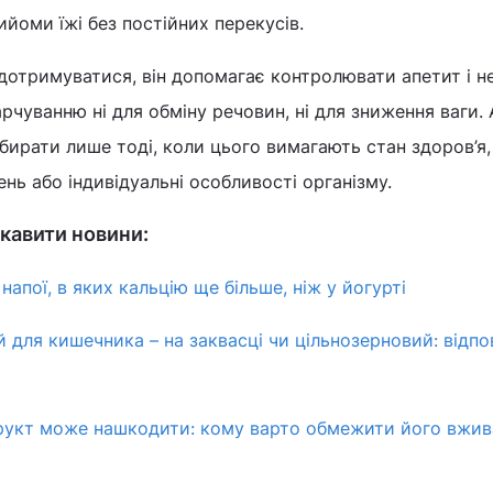
ийоми їжі без постійних перекусів.
дотримуватися, він допомагає контролювати апетит і н
рчуванню ні для обміну речовин, ні для зниження ваги. 
бирати лише тоді, коли цього вимагають стан здоров’я
нь або індивідуальні особливості організму.
кавити новини:
напої, в яких кальцію ще більше, ніж у йогурті
 для кишечника – на заквасці чи цільнозерновий: відпо
фрукт може нашкодити: кому варто обмежити його вжив