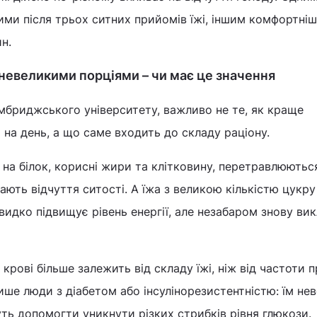
ми після трьох ситних прийомів їжі, іншим комфортніш
н.
 невеликими порціями – чи має це значення
бриджського університету, важливо не те, як краще
 на день, а що саме входить до складу раціону.
і на білок, корисні жири та клітковину, перетравлюютьс
ають відчуття ситості. А їжа з великою кількістю цукру
видко підвищує рівень енергії, але незабаром знову ви
 крові більше залежить від складу їжі, ніж від частоти 
ише люди з діабетом або інсулінорезистентністю: їм нев
ть допомогти уникнути різких стрибків рівня глюкози.