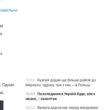
правильно
ли
ьо
 з
10:04
Ryanair додав ще більше рейсів до
. Однак
Марокко: одразу три з них – із Польщі
ак.
10:03
Похолодання в Україні буде, але є
нюанс, - синоптик
09:52
Валюта дорожчає перед вихідними: