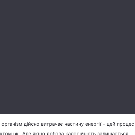
 організм дійсно витрачає частину енергії – цей процес
ктом їжі. Але якщо добова калорійність залишається