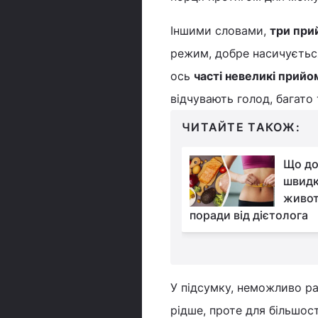
Іншими словами,
три при
режим, добре насичується
ось
часті невеликі прийо
відчувають голод, багато
ЧИТАЙТЕ ТАКОЖ:
5 продуктів, які не
Що до
можна їсти і пити в
швидк
спеку: від чого краще
животі
ся
поради від дієтолога
У підсумку, неможливо ра
рідше, проте для більшо