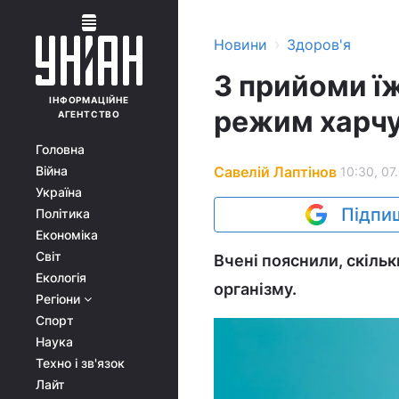
›
Новини
Здоров'я
3 прийоми їж
ІНФОРМАЦІЙНЕ
режим харчу
АГЕНТСТВО
Головна
Савелій Лаптінов
Війна
10:30, 07
Україна
Підпиш
Політика
Економіка
Світ
Вчені пояснили, скіль
Екологія
організму.
Регіони
Спорт
Наука
Техно і зв'язок
Лайт