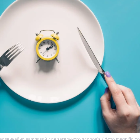
дзвичайно важливий для загального здоров’я / фото magnific.c