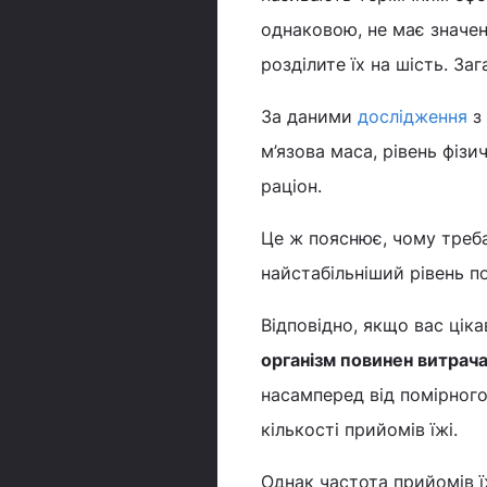
однаковою, не має значенн
розділите їх на шість. Заг
За даними
дослідження
з 
м’язова маса, рівень фізи
раціон.
Це ж пояснює, чому треба
найстабільніший рівень по
Відповідно, якщо вас цік
організм повинен витрача
насамперед від помірного 
кількості прийомів їжі.
Однак частота прийомів ї