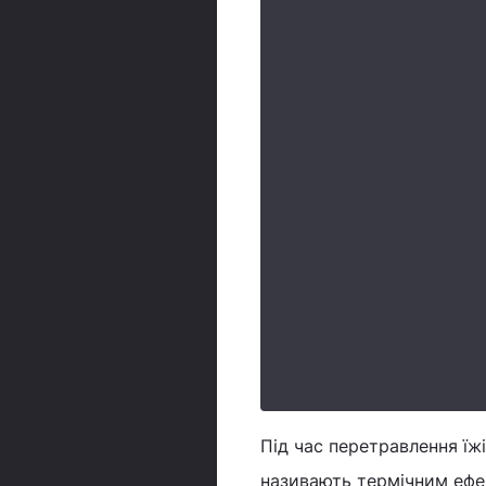
Під час перетравлення їжі
називають термічним ефе