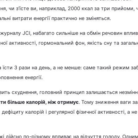
я, чи з’їсте ви, наприклад, 2000 ккал за три прийоми, 
альні витрати енергії практично не зміняться.
журналу JCI, набагато сильніше на обмін речовин вплив
чної активності, гормональний фон, якість сну та загаль
 їсти 3 рази на день, а не менше: саме такий режим за
повнення енергії.
авить схуднення, головний принцип залишається незмінн
ти більше калорій, ніж отримує
. Тому зниження ваги з
дефіциту калорій і регулярної фізичної активності, а не
жі дійсно по-різному впливає на відчуття голоду. Одн