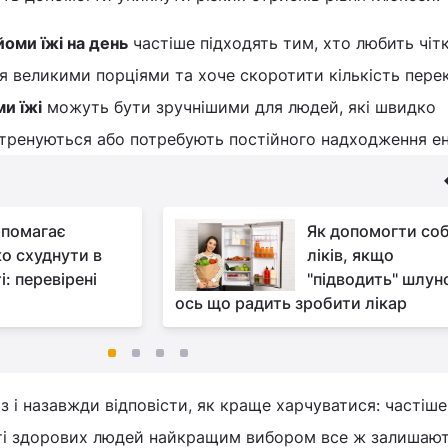
йоми їжі на день
частіше підходять тим, хто любить чіт
 великими порціями та хоче скоротити кількість перек
ми їжі
можуть бути зручнішими для людей, які швидко
 тренуються або потребують постійного надходження ене
помагає
Як допомогти соб
о схуднути в
ліків, якщо
: перевірені
"підводить" шлун
ось що радить зробити лікар
з і назавжди відповісти, як краще харчуватися: частіше
сті здорових людей найкращим вибором все ж залишаю