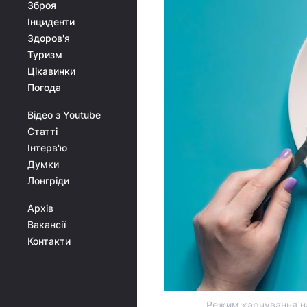
Зброя
Інциденти
Здоров'я
Туризм
Цікавинки
Погода
Відео з Youtube
Статті
Інтерв'ю
Думки
Лонгріди
Архів
Вакансії
Контакти
Режим харчування на