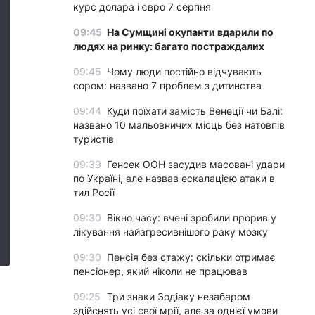
курс долара і євро 7 серпня
09:45
На Сумщині окупанти вдарили по
людях на ринку: багато постраждалих
09:45
Чому люди постійно відчувають
сором: названо 7 проблем з дитинства
09:44
Куди поїхати замість Венеції чи Балі:
названо 10 мальовничих місць без натовпів
туристів
09:39
Генсек ООН засудив масовані удари
по Україні, але назвав ескалацією атаки в
тил Росії
09:30
Вікно часу: вчені зробили прорив у
лікування найагресивнішого раку мозку
09:30
Пенсія без стажу: скільки отримає
пенсіонер, який ніколи не працював
09:25
Три знаки Зодіаку незабаром
здійснять усі свої мрії, але за однієї умови