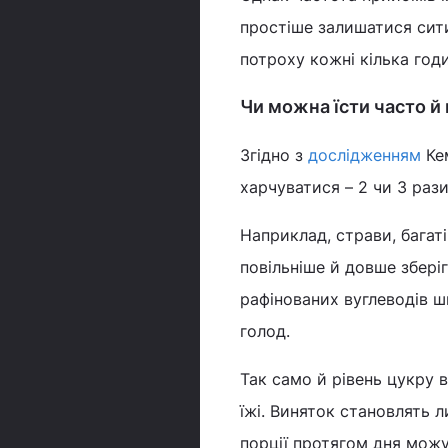
простіше залишатися сити
потроху кожні кілька годи
Чи можна їсти часто й
Згідно з
дослідженням
Кем
харчуватися – 2 чи 3 рази
Наприклад, страви, багат
повільніше й довше зберіг
рафінованих вуглеводів ш
голод.
Так само й рівень цукру в
їжі. Виняток становлять л
порції протягом дня можу