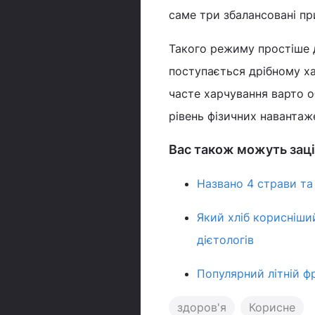
саме три збалансовані пр
Такого режиму простіше 
поступається дрібному ха
часте харчування варто о
рівень фізичних навантаже
Вас також можуть заці
Названо 4 страви та 
Який хліб корисніший
дієтологів
Популярний літній 
здоров'я
Корисне