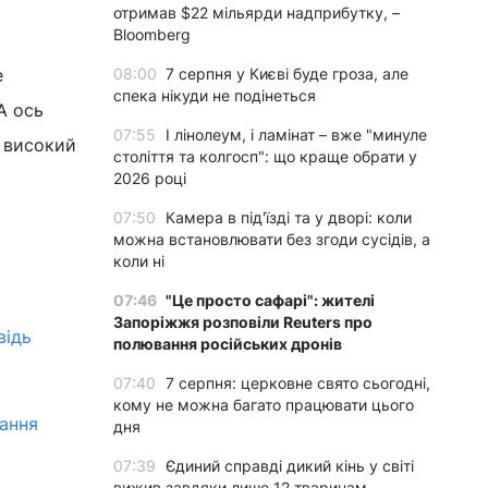
отримав $22 мільярди надприбутку, –
Bloomberg
е
08:00
7 серпня у Києві буде гроза, але
спека нікуди не подінеться
А ось
07:55
І лінолеум, і ламінат – вже "минуле
, високий
століття та колгосп": що краще обрати у
2026 році
07:50
Камера в під'їзді та у дворі: коли
можна встановлювати без згоди сусідів, а
коли ні
07:46
"Це просто сафарі": жителі
Запоріжжя розповіли Reuters про
відь
полювання російських дронів
07:40
7 серпня: церковне свято сьогодні,
кому не можна багато працювати цього
ання
дня
07:39
Єдиний справді дикий кінь у світі
вижив завдяки лише 12 тваринам