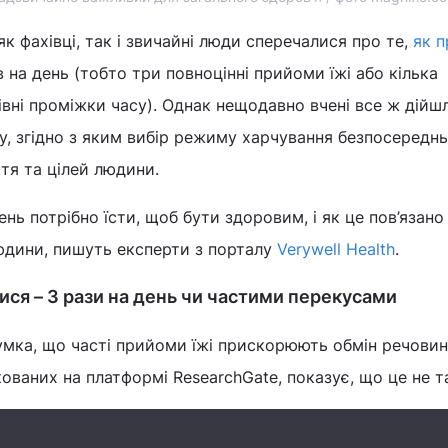
к фахівці, так і звичайні люди сперечалися про те,
як 
в на день (тобто три повноцінні прийоми їжі або кілька
івні проміжки часу). Однак нещодавно вчені все ж дійш
у, згідно з яким вибір режиму харчування безпосередн
тя та цілей людини.
день потрібно їсти, щоб бути здоровим, і як це пов’язано
юдини, пишуть експерти з порталу
Verywell Health
.
ися – 3 рази на день чи частими перекусами
думка, що часті прийоми їжі прискорюють обмін речовин
кованих на платформі ResearchGate, показує, що це не т