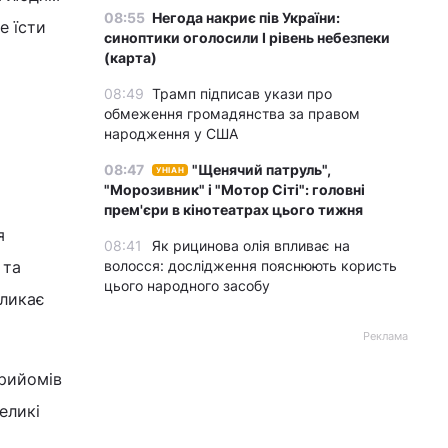
08:55
Негода накриє пів України:
е їсти
синоптики оголосили І рівень небезпеки
(карта)
08:49
Трамп підписав укази про
обмеження громадянства за правом
народження у США
08:47
"Щенячий патруль",
УНІАН
"Морозивник" і "Мотор Сіті": головні
прем'єри в кінотеатрах цього тижня
я
08:41
Як рицинова олія впливає на
 та
волосся: дослідження пояснюють користь
цього народного засобу
кликає
Реклама
прийомів
еликі