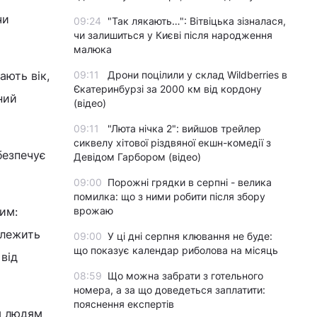
чи
09:24
"Так лякають…": Вітвіцька зізналася,
чи залишиться у Києві після народження
малюка
ають вік,
09:11
Дрони поцілили у склад Wildberries в
Єкатеринбурзі за 2000 км від кордону
ний
(відео)
09:11
"Люта нічка 2": вийшов трейлер
сиквелу хітової різдвяної екшн-комедії з
безпечує
Девідом Гарбором (відео)
09:00
Порожні грядки в серпні - велика
помилка: що з ними робити після збору
им:
врожаю
алежить
09:00
У ці дні серпня клювання не буде:
що показує календар риболова на місяць
 від
08:59
Що можна забрати з готельного
номера, а за що доведеться заплатити:
пояснення експертів
им людям