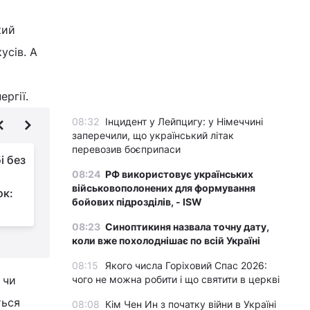
кий
усів. А
ргії.
08:32
Інцидент у Лейпцигу: у Німеччині
заперечили, що український літак
перевозив боєприпаси
і без
Що таке яєчна дієта і
08:24
РФ використовує українських
чому вона в тренді:
військовополонених для формування
ок:
дієтологи поділилися
бойових підрозділів, - ISW
думкою
в
08:23
Синоптикиня назвала точну дату,
коли вже похолоднішає по всій Україні
08:15
Якого числа Горіховий Спас 2026:
 чи
чого не можна робити і що святити в церкві
ться
08:08
Кім Чен Ин з початку війни в Україні