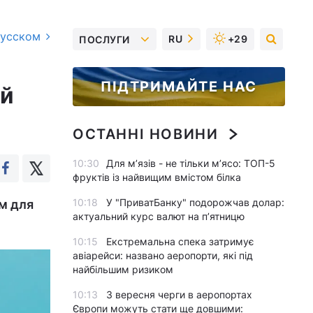
русском
RU
+29
ПОСЛУГИ
ПІДТРИМАЙТЕ НАС
ий
ОСТАННІ НОВИНИ
10:30
Для м’язів - не тільки м’ясо: ТОП-5
фруктів із найвищим вмістом білка
10:18
У "ПриватБанку" подорожчав долар:
им для
актуальний курс валют на п’ятницю
10:15
Екстремальна спека затримує
авіарейси: названо аеропорти, які під
найбільшим ризиком
10:13
З вересня черги в аеропортах
Європи можуть стати ще довшими: