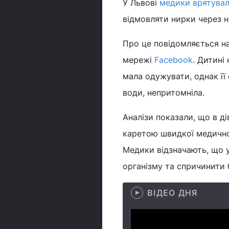
У Львові
медики врятува
відмовляти нирки через н
Про це повідомляється на
мережі
Facebook
. Дитині
мала одужувати, однак її 
води, непритомніла.
Аналізи показали, що в д
каретою швидкої медично
Медики відзначають, що 
організму та спричинити 
ВІДЕО ДНЯ