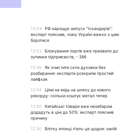
13:04
РФ нарощує випуск "Іскандерів":
експерт пояснив, чому Україні важко з цим
боротися
12:53
Блокування портів вже призвело до
зупинки підприємств, - ЗМІ
12:46
Як очистити скло духовки без
розбирання: експерти розкрили простий
лайфхак
12:44
Ціни на мідь на шляху до нового
рекорду: скільки коштує метал тепер
12:40
Китайські товари вже незабаром
додадуть в ціні до 50%: експерт пояснив
причину
12:36
Влітку японці п'ють це щодня: напій