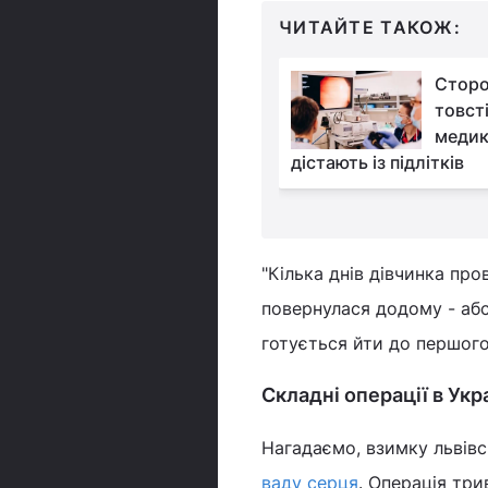
ЧИТАЙТЕ ТАКОЖ:
Гепатит В і С може
Сторо
спричинити більший
товст
ризик розвитку раку,
медик
цигарок в день
дістають із підлітків
"Кілька днів дівчинка про
повернулася додому - аб
готується йти до першого 
Складні операції в Укр
Нагадаємо, взимку львівсь
ваду серця
. Операція три