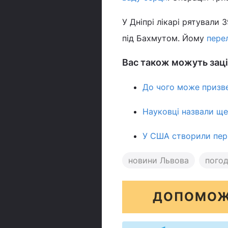
У Дніпрі лікарі рятували 
під Бахмутом. Йому
перел
Вас також можуть заці
До чого може призве
Науковці назвали ще
У США створили перш
новини Львова
погод
ДОПОМОЖ