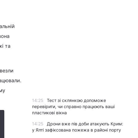
альній
вона
жі та
овезли
ацювали.
му
14:25
Тест зі склянкою допоможе
перевірити, чи справно працюють ваші
пластикові вікна
14:25
Дрони вже пів доби атакують Крим:
у Ялті зафіксована пожежа в районі порту