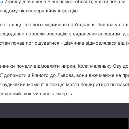
ли
7-річну дівчинку з Рівненської області, у якої почали
евідому післяопераційну інфекцію.
 сторінці Першого медичного об'єднання Львова у соці
 нещодавно провели операцію з видалення апендициту, 
стан почав погіршуватися - дівчинка відмовлялася від ї
івчинки почали відмовляти нирки. Коли маленьку Єву д
ї допомоги з Рівного до Львова, вони вже майже не пр
у будь-який момент інфекція могла поширитися по всьо
больовий шок чи навіть смерть.