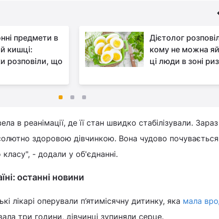
нні предмети в
Дієтолог розпові
ій кишці:
кому не можна яй
и розповіли, що
ці люди в зоні ри
вела в реанімації, де її стан швидко стабілізували. Зара
солютно здоровою дівчинкою. Вона чудово почувається 
класу", - додали у об'єднанні.
аїні: останні новини
кі лікарі оперували п’ятимісячну дитинку, яка
мала вр
вала три години, дівчинці зупиняли серце.