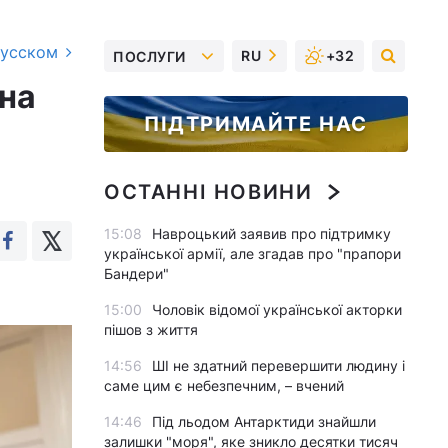
русском
RU
+32
ПОСЛУГИ
ина
ПІДТРИМАЙТЕ НАС
ОСТАННІ НОВИНИ
15:08
Навроцький заявив про підтримку
української армії, але згадав про "прапори
Бандери"
15:00
Чоловік відомої української акторки
пішов з життя
14:56
ШІ не здатний перевершити людину і
саме цим є небезпечним, – вчений
14:46
Під льодом Антарктиди знайшли
залишки "моря", яке зникло десятки тисяч