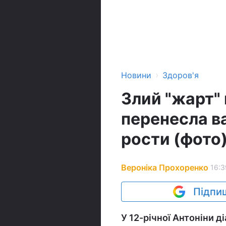
›
Новини
Здоров'я
Злий "жарт" 
перенесла в
рости (фото
Вероніка Прохоренко
16:3
Підпиш
У 12-річної Антоніни 