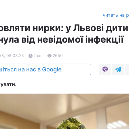
читать на 
вляти нирки: у Львові дит
нула від невідомої інфекції
58, 08.08.23
2 хв.
2650
іться на нас в Google
тувати.