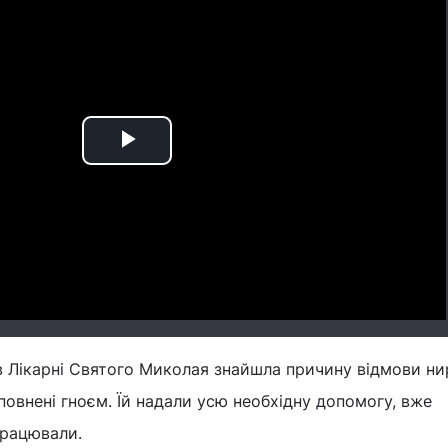
Play
Video
в Лікарні Святого Миколая знайшла причину відмови ни
повнені гноєм. Їй надали усю необхідну допомогу, вже
працювали.