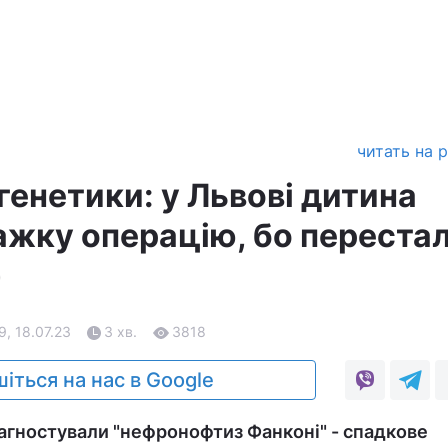
читать на 
генетики: у Львові дитина
ажку операцію, бо переста
)
9, 18.07.23
3 хв.
3818
іться на нас в Google
діагностували "нефронофтиз Фанконі" - спадкове