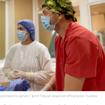
рі допомогли дитині / фото Перше медичне об'єднання Львова