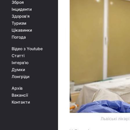
Зброя
Інциденти
Здоров'я
Туризм
Цікавинки
Погода
Відео з Youtube
Статті
Інтерв'ю
Думки
Лонгріди
Архів
Вакансії
Контакти
Львіські ліка