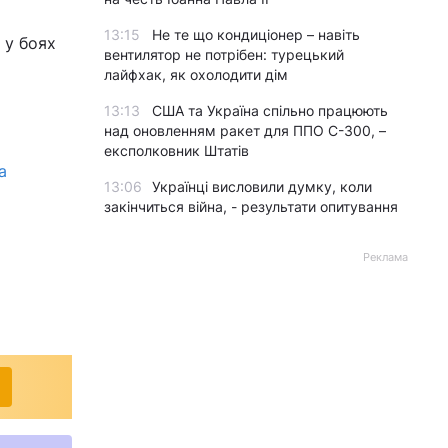
13:15
Не те що кондиціонер – навіть
 у боях
вентилятор не потрібен: турецький
лайфхак, як охолодити дім
13:13
США та Україна спільно працюють
над оновленням ракет для ППО С-300, –
експолковник Штатів
а
13:06
Українці висловили думку, коли
закінчиться війна, - результати опитування
Реклама