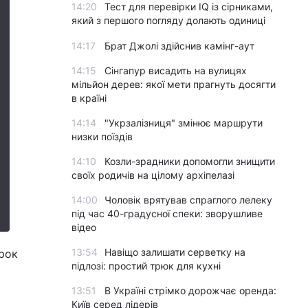
14:20
Тест для перевірки IQ із сірниками,
який з першого погляду долають одиниці
14:17
Брат Джолі здійснив камінг-аут
14:15
Сінгапур висадить на вулицях
мільйон дерев: якої мети прагнуть досягти
в країні
14:14
"Укрзалізниця" змінює маршрути
низки поїздів
14:10
Козли-зрадники допомогли знищити
своїх родичів на цілому архіпелазі
14:00
Чоловік врятував спраглого лелеку
під час 40-градусної спеки: зворушливе
відео
13:54
Навіщо залишати серветку на
рок
підлозі: простий трюк для кухні
13:51
В Україні стрімко дорожчає оренда:
Київ серед лідерів