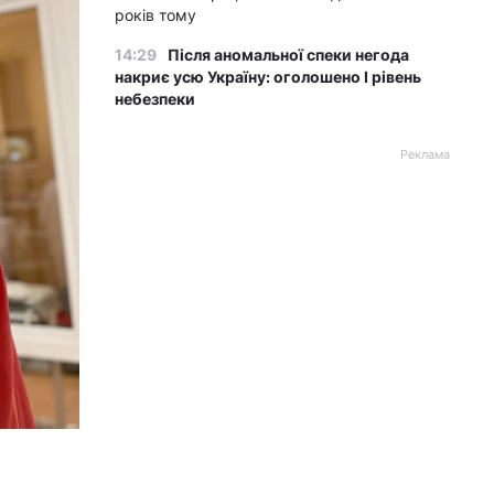
років тому
14:29
Після аномальної спеки негода
накриє усю Україну: оголошено І рівень
небезпеки
Реклама