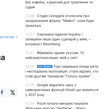
без кофеїну, корисний для травлення та
судин
12:36
Студія Lionsgate оголосила про
продовження фільму "Майкл": коли буде
прем'єра
12:31
Союзники підвели Україну і
русском
залишили лише один сценарій у війні, –
колумніст Bloomberg
12:31
Вбивають одним укусом: 10
ла
найсмертоносніших змій у світі
12:18
Торт заввишки понад метр
АКТУАЛЬНО
і несподівана пропозиція: стало відомо, хто
став другим тренером "Голосу країни"
12:15
Google видалить одну з
найкорисніших функцій Gmail: що зміниться
у 2027 році
12:08
Росія почала використовувати
збільшену версію "Гербери", - Флеш