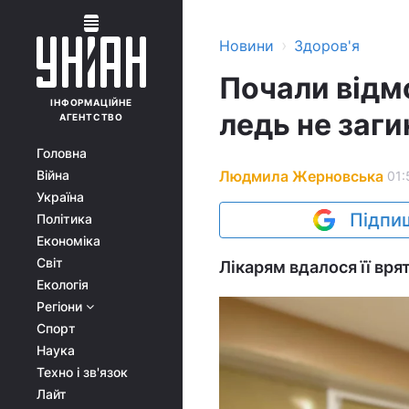
›
Новини
Здоров'я
Почали відмо
ІНФОРМАЦІЙНЕ
ледь не заги
АГЕНТСТВО
Головна
Людмила Жерновська
Війна
01:
Україна
Підпиш
Політика
Економіка
Світ
Лікарям вдалося її вря
Екологія
Регіони
Спорт
Наука
Техно і зв'язок
Лайт