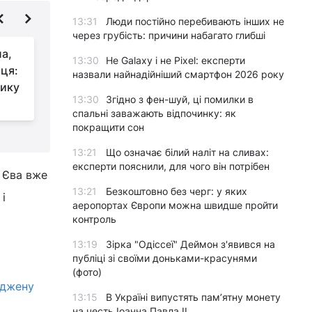
13:31
Люди постійно перебивають інших не
через грубість: причини набагато глибші
ла,
Гепатит В і С може
13:30
Не Galaxy і не Pixel: експерти
ця:
спричинити більший
назвали найнадійніший смартфон 2026 року
зику
ризик розвитку раку,
13:30
Згідно з фен-шуй, ці помилки в
ніж пачка цигарок в день
д
спальні заважають відпочинку: як
покращити сон
13:21
Що означає білий наліт на сливах:
експерти пояснили, для чого він потрібен
з Єва вже
13:21
Безкоштовно без черг: у яких
і
аеропортах Європи можна швидше пройти
контроль
13:19
Зірка "Одіссеї" Деймон з'явився на
публіці зі своїми доньками-красунями
(фото)
оджену
13:15
В Україні випустять пам’ятну монету
на честь Іоанна Павла II