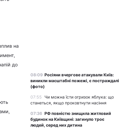
вплив на
имент,
напій до
08:09
Росіяни вчергове атакували Київ:
виникли масштабні пожежі, є постраждалі
(фото)
07:55
Чи можна їсти огризок яблука: що
ують
станеться, якщо проковтнути насіння
ами,
07:36
РФ повністю знищила житловий
будинок на Київщині: загинуло троє
людей, серед них дитина