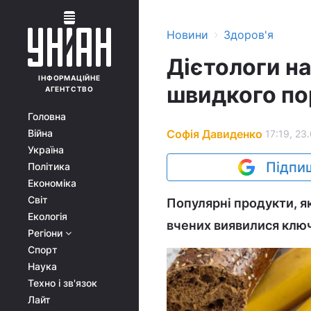
›
Новини
Здоров'я
Дієтологи на
ІНФОРМАЦІЙНЕ
швидкого по
АГЕНТСТВО
Головна
Софія Давиденко
Війна
17:19, 23
Україна
Підпиш
Політика
Економіка
Світ
Популярні продукти, я
Екологія
вчених виявилися ключ
Регіони
Спорт
Наука
Техно і зв'язок
Лайт