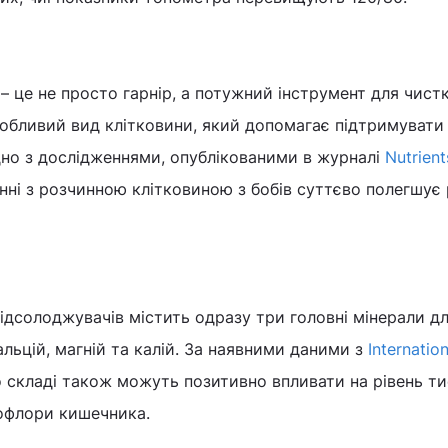
– це не просто гарнір, а потужний інструмент для чист
собливий вид клітковини, який допомагає підтримувати
ідно з дослідженнями, опублікованими в журналі
Nutrient
нні з розчинною клітковиною з бобів суттєво полегшує
ідсолоджувачів містить одразу три головні мінерали д
альцій, магній та калій. За наявними даними з
Internatio
го складі також можуть позитивно впливати на рівень т
офлори кишечника.