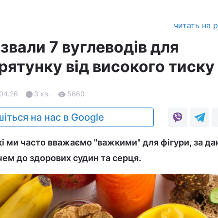
читать на 
звали 7 вуглеводів для
рятунку від високого тиску
.04.26
3 хв.
5660
іться на нас в Google
кі ми часто вважаємо "важкими" для фігури, за д
ем до здорових судин та серця.