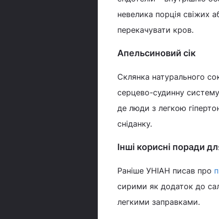
невелика порція свіжих 
перекачувати кров.
Апельсиновий сік
Склянка натурального со
серцево-судинну систему
де люди з легкою гіперто
сніданку.
Інші корисні поради дл
Раніше УНІАН писав про
п
сирими як додаток до сала
легкими заправками.