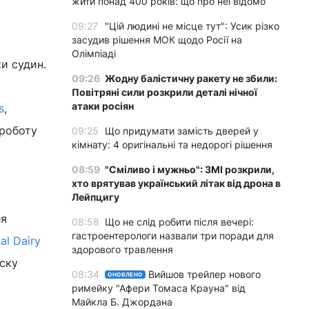
жити понад 400 років: що про неї відомо
09:27
"Цій людині не місце тут": Усик різко
засудив рішення МОК щодо Росії на
Олімпіаді
ки судин.
09:26
Жодну балістичну ракету не збили:
Повітряні сили розкрили деталі нічної
атаки росіян
s
,
 роботу
09:25
Що придумати замість дверей у
кімнату: 4 оригінальні та недорогі рішення
08:59
"Сміливо і мужньо": ЗМІ розкрили,
хто врятував український літак від дрона в
Лейпцигу
ля
08:58
Що не слід робити після вечері:
гастроентерологи назвали три поради для
nal Dairy
здорового травлення
иску
08:34
Вийшов трейлер нового
ОНОВЛЕНО
римейку "Афери Томаса Крауна" від
Майкла Б. Джордана