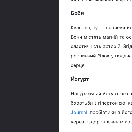
Боби
Квасоля, нут та сочевиця 
Вони містять магній та о
еластичність артерій. Зг
рослинний білок у поєдна
серця.
Йогурт
Натуральний йогурт без п
боротьби з гіпертонією: к
Journal
, пробіотики в йо
через оздоровлення мікр