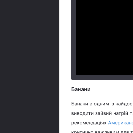
Банани
Банани є одним із найдос
виводити зайвий натрій та
рекомендаціях
Американсь
критично важливим для т