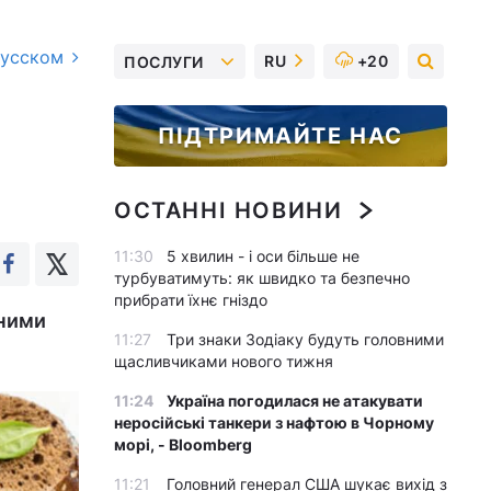
русском
RU
+20
ПОСЛУГИ
ПІДТРИМАЙТЕ НАС
ОСТАННІ НОВИНИ
11:30
5 хвилин - і оси більше не
турбуватимуть: як швидко та безпечно
прибрати їхнє гніздо
аними
11:27
Три знаки Зодіаку будуть головними
щасливчиками нового тижня
11:24
Україна погодилася не атакувати
неросійські танкери з нафтою в Чорному
морі, - Bloomberg
11:21
Головний генерал США шукає вихід з