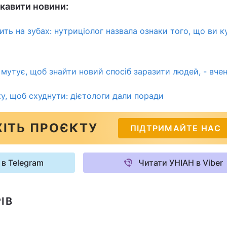
кавити новини:
ить на зубах: нутриціолог назвала ознаки того, що ви к
мутує, щоб знайти новий спосіб заразити людей, - вчен
у, щоб схуднути: дієтологи дали поради
ІТЬ ПРОЄКТУ
ПІДТРИМАЙТЕ НАС
 в Telegram
Читати УНІАН в Viber
ІВ