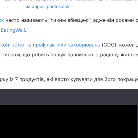
ua.depositphotos.com
ск
часто називають "тихим вбивцею", адже він роками 
е
EatingWell
.
 контролю та профілактики захворювань
(CDC), кожен 
 тиском, що робить пошук правильного раціону життє
рку із 7 продуктів, які варто купувати для його покращ