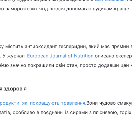
або заморожених ягід щодня допомагає судинам краще
ку містить антиоксидант гесперидин, який має прямий 
. У журналі
European Journal of Nutrition
описано експер
нією значно покращили свій стан, просто додавши цей 
я здоров'я
родукти, які покращують травлення
.Вони чудово смак
тів, особливо в поєднанні із сирами з пліснявою, горіх