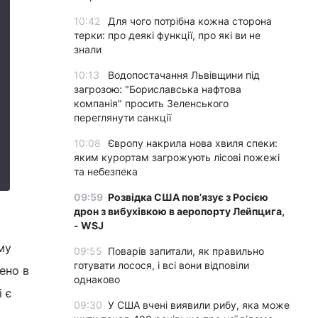
10:42
Для чого потрібна кожна сторона
терки: про деякі функції, про які ви не
знали
10:13
Водопостачання Львівщини під
загрозою: "Бориславська нафтова
компанія" просить Зеленського
переглянути санкції
10:08
Європу накрила нова хвиля спеки:
яким курортам загрожують лісові пожежі
та небезпека
09:59
Розвідка США пов’язує з Росією
дрон з вибухівкою в аеропорту Лейпцига,
- WSJ
му
09:55
Поварів запитали, як правильно
готувати лосося, і всі вони відповіли
ено в
однаково
і є
09:30
У США вчені виявили рибу, яка може