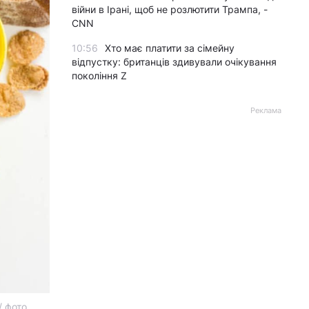
війни в Ірані, щоб не розлютити Трампа, -
CNN
10:56
Хто має платити за сімейну
відпустку: британців здивували очікування
покоління Z
Реклама
/ фото