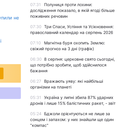
07:31
Полуниця проти лохини:
дослідження показало, в якій ягоді більше
поживних речовин
упили не
07:30
Три Спаси, Успіння та Усікновення:
православний календар на серпень 2026
і
07:10
Магнітна буря охопить Землю:
свіжий прогноз на 3 дні (графік)
06:30
8 серпня: церковне свято сьогодні,
що потрібно зробити, щоб здійснилося
бажання
06:27
Вражають уяву: які найбільші
організми на планеті
05:31
Україна у липні збила 87% ударних
дронів і лише 15% балістичних ракет, - звіт
05:24
Бджоли орієнтуються не лише за
сонцем і запахом: у них знайшли ще один
"компас"