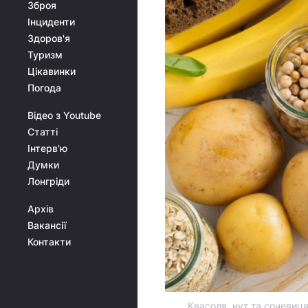
Зброя
Інциденти
Здоров'я
Туризм
Цікавинки
Погода
Відео з Youtube
Статті
Інтерв'ю
Думки
Лонгріди
Архів
Вакансії
Контакти
Квасоля, нут та сочевиця