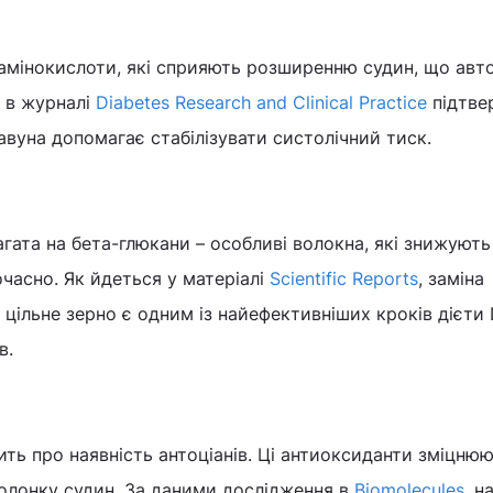
 амінокислоти, які сприяють розширенню судин, що ав
і в журналі
Diabetes Research and Clinical Practice
підтве
вуна допомагає стабілізувати систолічний тиск.
агата на бета-глюкани – особливі волокна, які знижують
часно. Як йдеться у матеріалі
Scientific Reports
, заміна
а цільне зерно є одним із найефективніших кроків дієти
в.
чить про наявність антоціанів. Ці антиоксиданти зміцню
олонку судин. За даними дослідження в
Biomolecules
, н