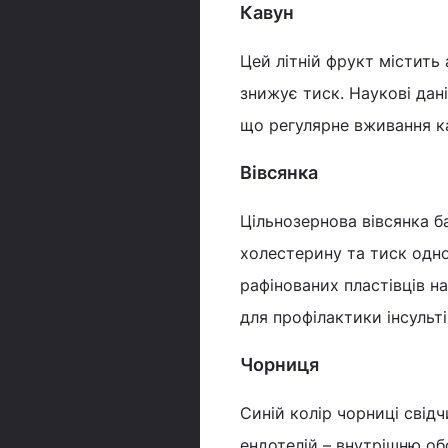
Кавун
Цей літній фрукт містить
знижує тиск. Наукові дан
що регулярне вживання ка
Вівсянка
Цільнозернова вівсянка б
холестерину та тиск одно
рафінованих пластівців н
для профілактики інсульті
Чорниця
Синій колір чорниці свід
ендотелій – внутрішню об