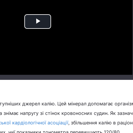
Play
Video
тупніших джерел калію. Цей мінерал допомагає організ
 знімає напругу зі стінок кровоносних судин. Як зазнач
кої кардіологічної асоціації
, збільшення калію в раціон
их, чиї показники тонометра перевищують 120/80.