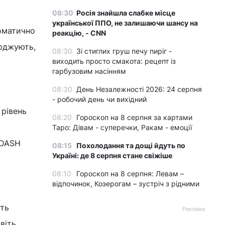
08:30
Росія знайшла слабке місце
української ППО, не залишаючи шансу на
томатично
реакцію, - CNN
рджують,
08:30
Зі стиглих груш печу пиріг -
виходить просто смакота: рецепт із
гарбузовим насінням
08:30
День Незалежності 2026: 24 серпня
- робочий день чи вихідний
 рівень
08:20
Гороскоп на 8 серпня за картами
Таро: Дівам - суперечки, Ракам - емоції
 DASH
08:15
Похолодання та дощі йдуть по
Україні: де 8 серпня стане свіжіше
08:10
Гороскоп на 8 серпня: Левам –
відпочинок, Козерогам – зустріч з рідними
ють
Реклама
авіть