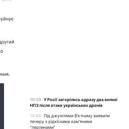
руйнує
другий
во
ення.
10:55
У Росії загорілись одразу два великі
НПЗ після атаки українських дронів
10:49
Під джунглями В'єтнаму виявили
печеру з рідкісними кам'яними
"перлинами"