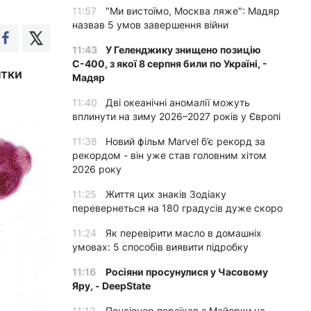
11:57
"Ми вистоїмо, Москва ляже": Мадяр
назвав 5 умов завершення війни
11:43
У Геленджику знищено позицію
С-400, з якої 8 серпня били по Україні, -
нтки
Мадяр
11:40
Дві океанічні аномалії можуть
вплинути на зиму 2026–2027 років у Європі
11:38
Новий фільм Marvel б’є рекорд за
рекордом - він уже став головним хітом
2026 року
11:25
Життя цих знаків Зодіаку
перевернеться на 180 градусів дуже скоро
11:24
Як перевірити масло в домашніх
умовах: 5 способів виявити підробку
11:16
Росіяни просунулися у Часовому
Яру, - DeepState
11:12
Пенсіонер переїхав з Майорки на