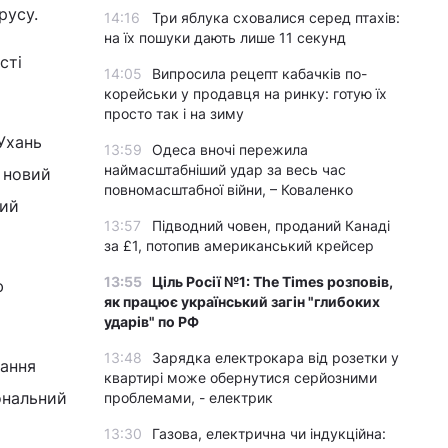
русу.
14:16
Три яблука сховалися серед птахів:
на їх пошуки дають лише 11 секунд
сті
14:05
Випросила рецепт кабачків по-
корейськи у продавця на ринку: готую їх
просто так і на зиму
Ухань
13:59
Одеса вночі пережила
наймасштабніший удар за весь час
 новий
повномасштабної війни, – Коваленко
ний
13:57
Підводний човен, проданий Канаді
за £1, потопив американський крейсер
13:55
Ціль Росії №1: The Times розповів,
ю
як працює український загін "глибоких
ударів" по РФ
13:48
Зарядка електрокара від розетки у
гання
квартирі може обернутися серйозними
ональний
проблемами, - електрик
13:30
Газова, електрична чи індукційна: