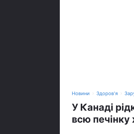
›
›
Новини
Здоров'я
Зар
У Канаді рі
всю печінку 