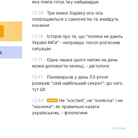
яка плита готує їжу найшвидше
13:30
Три знаки Зодіаку ось-ось
попрощаються з самотністю та знайдуть
кохання
13:18
Історія про те, що "поляки не дають
Україні МіГи" - неправда: посол роз’яснив
ситуацію
k
13:11
Одна чашка цього напою на день
може допомогти печінці, - дієтологи
12:47
Пономарьов у день 53-річчя
розкрив "свій найбільший секрет": до чого
тут ШІ
12:44
Не "костилі", не "коляска" і не
УНІАН
"носилки": як правильно казати
українською, - філологиня
Реклама