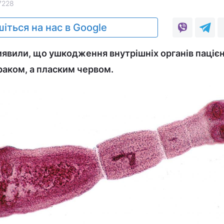
7228
іться на нас в Google
виявили, що ушкодження внутрішніх органів паціє
раком, а пласким червом.