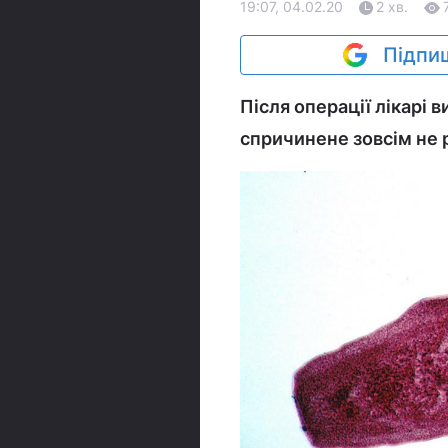
19:07, 04.02.20
2 хв.
Підпиш
Після операції лікарі 
спричинене зовсім не 