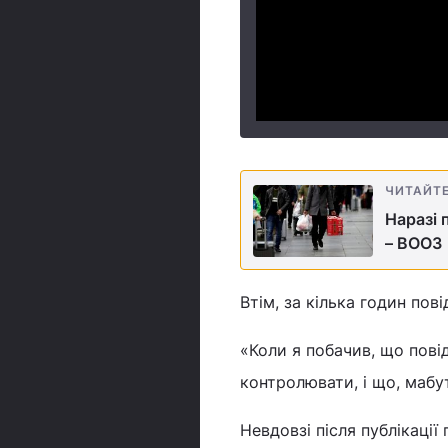
ЧИТАЙТ
Наразі 
– ВООЗ
Втім, за кілька годин пов
«Коли я побачив, що пов
контролювати, і що, мабут
Невдовзі після публікації