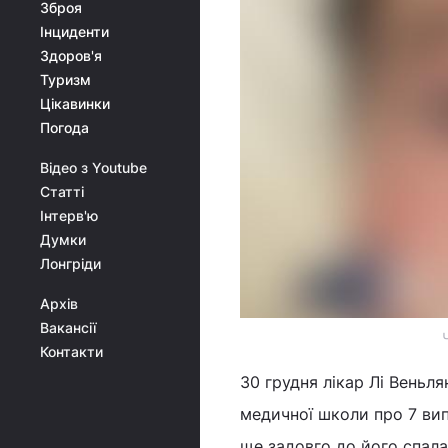
Зброя
Інциденти
Здоров'я
Туризм
Цікавинки
Погода
Відео з Youtube
Статті
Інтерв'ю
Думки
Лонгріди
Архів
Вакансії
Контакти
30 грудня лікар Лі Веньля
медичної школи про 7 ви
ще задовго до його спалах