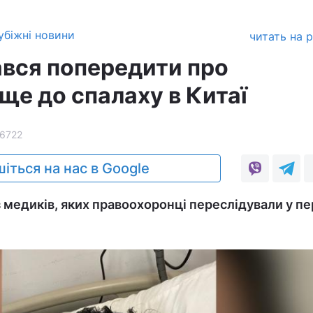
убіжні новини
читать на 
ався попередити про
ще до спалаху в Китаї
6722
іться на нас в Google
з медиків, яких правоохоронці переслідували у пе