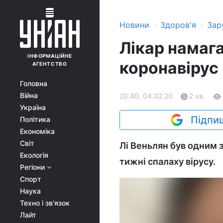
›
›
Новини
Здоров'я
Зар
Лікар намаг
ІНФОРМАЦІЙНЕ
коронавірус 
АГЕНТСТВО
Головна
Війна
20:40, 04.02.20
2 хв.
Україна
Підпиш
Політика
Економіка
Світ
Лі Веньлян був одним 
Екологія
тижні спалаху вірусу.
Регіони
Спорт
Наука
Техно і зв'язок
Лайт