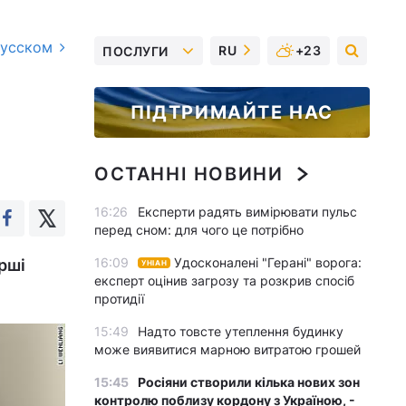
русском
RU
+23
ПОСЛУГИ
ПІДТРИМАЙТЕ НАС
ОСТАННІ НОВИНИ
16:26
Експерти радять вимірювати пульс
перед сном: для чого це потрібно
16:09
Удосконалені "Герані" ворога:
рші
УНІАН
експерт оцінив загрозу та розкрив спосіб
протидії
15:49
Надто товсте утеплення будинку
може виявитися марною витратою грошей
15:45
Росіяни створили кілька нових зон
контролю поблизу кордону з Україною, -