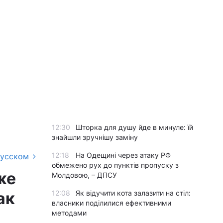
12:30
Шторка для душу йде в минуле: їй
знайшли зручнішу заміну
12:18
На Одещині через атаку РФ
русском
обмежено рух до пунктів пропуску з
же
Молдовою, – ДПСУ
ак
12:08
Як відучити кота залазити на стіл:
власники поділилися ефективними
методами