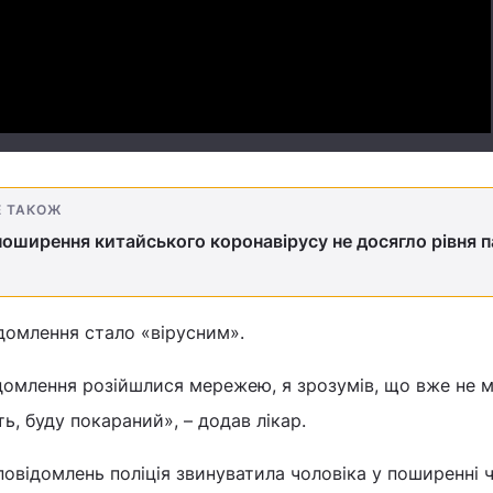
Video
Е ТАКОЖ
поширення китайського коронавірусу не досягло рівня п
ідомлення стало «вірусним».
ідомлення розійшлися мережею, я зрозумів, що вже не 
ь, буду покараний», – додав лікар.
 повідомлень поліція звинуватила чоловіка у поширенні ч