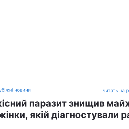
убіжні новини
читать на 
дкісний паразит знищив май
жінки, якій діагностували р