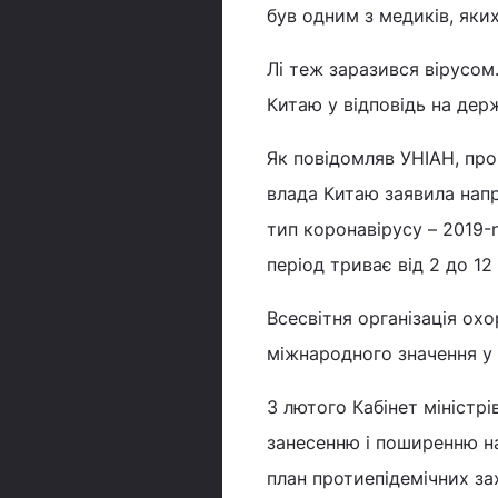
був одним з медиків, яки
Лі теж заразився вірусом
Китаю у відповідь на дер
Як повідомляв УНІАН, про
влада Китаю заявила напр
тип коронавірусу – 2019-
період триває від 2 до 12 
Всесвітня організація ох
міжнародного значення у 
3 лютого Кабінет міністр
занесенню і поширенню на
план протиепідемічних за