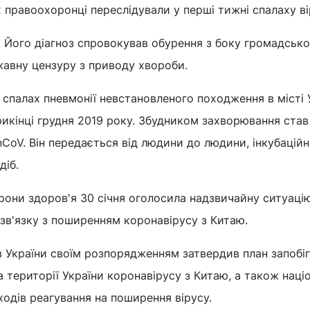
х правоохоронці переслідували у перші тижні спалаху ві
. Його діагноз спровокував обурення з боку громадсько
жавну цензуру з приводу хвороби.
 спалах пневмонії невстановленого походження в місті 
икінці грудня 2019 року. Збудником захворювання став
nCoV. Він передається від людини до людини, інкубацій
діб.
орони здоров'я 30 січня оголосила надзвичайну ситуаці
зв'язку з поширенням коронавірусу з Китаю.
ів України своїм розпорядженням затвердив план запобі
 території України коронавірусу з Китаю, а також наці
ходів реагування на поширення вірусу.