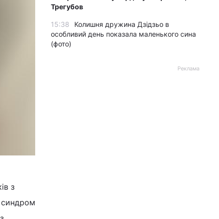
Трегубов
15:38
Колишня дружина Дзідзьо в
особливий день показала маленького сина
(фото)
Реклама
ів з
й синдром
з