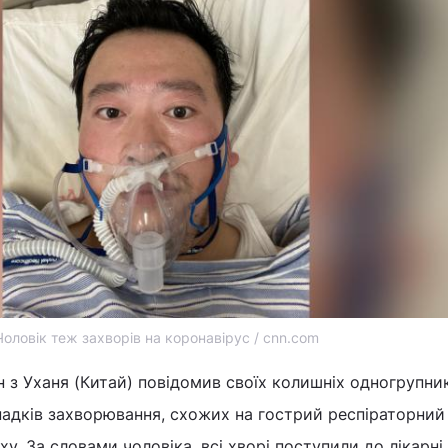
Чоловік теж захворів на коронавірус / cnn.com
н з Уханя (Китай) повідомив своїх колишніх одногрупник
падків захворювання, схожих на гострий респіраторни
у. За словами чоловіка, всі хворі поступили до лікарні 