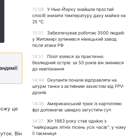
15:06
У Нью-Йорку знайшли простий
спосіб знизити температуру даху майже на
25 °C
15:01
Забезпечував роботою 3500 людей:
у Житомирі зупинився німецький завод
після атаки РФ
14:51
Пілот взявся за практично
безлюдний острів: за 50 років він змінився
андемії
до невпізнання
14:44
Окупанти почали відправляти на
штурм танки з активним захистом від FPV-
дронів
14:38
Американський трюк із картоплею
можу це
фрі допомагає швидко загустити суп
14:27
Хіт 1983 року став однією з
"найкращих літніх пісень усіх часів": у чому
уток. Він
її таємниця