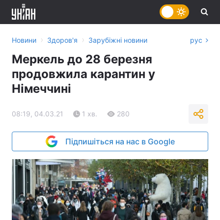
›
›
Новини
Здоров'я
Зарубіжні новини
рус
Меркель до 28 березня
продовжила карантин у
Німеччині
08:19, 04.03.21
1 хв.
280
Підпишіться на нас в Google