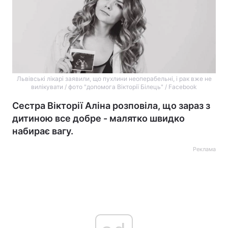
Львівські лікарі заявили, що пухлини неоперабельні, і рак вже не
вилікувати / фото "допомога Вікторії Білець" / Facebook
Сестра Вікторії Аліна розповіла, що зараз з
дитиною все добре - малятко швидко
набирає вагу.
Реклама