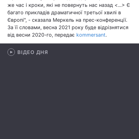
же час і кроки, які не повернуть нас назад <...> Є
Лонгріди
багато прикладів драматичної третьої хвилі в
Європі", - сказала Меркель на прес-конференції.
За її словами, весна 2021 року буде відрізнятися
Відео з Youtube
Статті
від весни 2020-го, передає
kommersant
.
Інтерв'ю
Думки
ВІДЕО ДНЯ
Архів
Вакансії
Контакти
Послуги