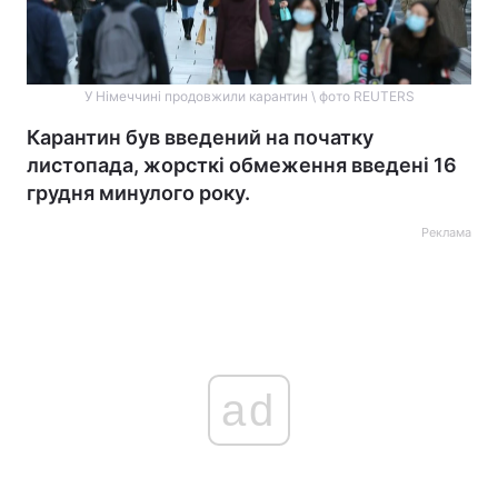
У Німеччині продовжили карантин \ фото REUTERS
Карантин був введений на початку
листопада, жорсткі обмеження введені 16
грудня минулого року.
Реклама
ad