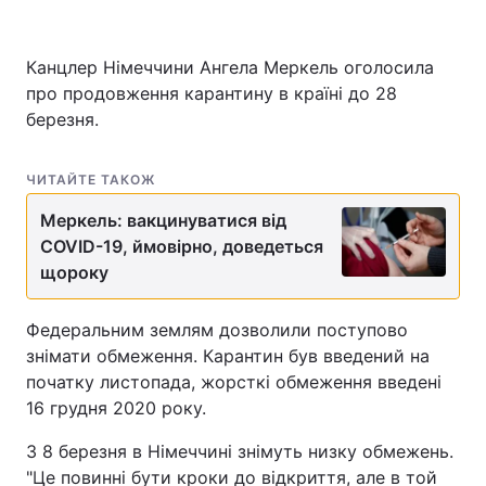
Канцлер Німеччини Ангела Меркель оголосила
про продовження карантину в країні до 28
Головна
Війна
березня.
Україна
Політика
ЧИТАЙТЕ ТАКОЖ
Економіка
Світ
Меркель: вакцинуватися від
Спорт
Наука
COVID-19, ймовірно, доведеться
щороку
Техно і зв'язок
Лайт
Федеральним землям дозволили поступово
Зброя
Інциденти
знімати обмеження. Карантин був введений на
Здоров'я
Туризм
початку листопада, жорсткі обмеження введені
16 грудня 2020 року.
Цікавинки
Погода
З 8 березня в Німеччині знімуть низку обмежень.
Екологія
Регіони
"Це повинні бути кроки до відкриття, але в той