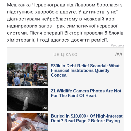
Мешканка Червонограда під Львовом боролася з
підступною хворобою вдруге. У дитинстві у неї
діагностували нейробластому в мозковій корі
надниркових залоз - рак симпатичної нервової
системи. Після операції Вікторії провели 6 блоків
хіміотерапії, і тоді вдалося досягти ремісії.
Реклама