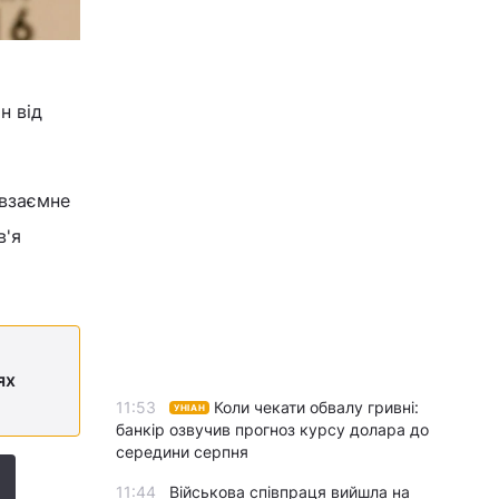
н від
 взаємне
в'я
ях
11:53
Коли чекати обвалу гривні:
УНІАН
банкір озвучив прогноз курсу долара до
середини серпня
11:44
Військова співпраця вийшла на