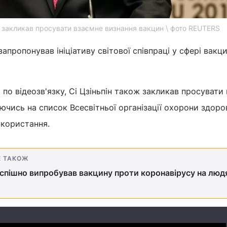
ж закликав просувати взаємне визнання вакцин \ фото REUTERS
запропонував ініціативу світової співпраці у сфері вакци
 по відеозв'язку, Сі Цзіньпін також закликав просувати
ючись на список Всесвітньої організації охорони здоро
икористання.
Е ТАКОЖ
спішно випробував вакцину проти коронавірусу на люд