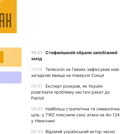
10:21
Стефанішиній обрали запобіжний
захід
10:09
Телескоп на Гаваях зафіксував нові
загадкові явища на поверхні Сонця
09:51
Експерт розкрив, як Україні
розвʼязати проблему нестачі ракет до
Patriot
09:45
Найбільш стратегічна та символічна
ціль: у TWZ пояснили сенс атаки на Ан-124
у Німеччині
09:44
Відомий український актор чесно