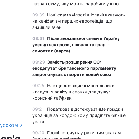
назвав суму, яку можна заробити у кіно
09:39
Нові скам'янілості в Іспанії вказують
на канібалізм перших європейців: що
знайшли вчені
09:31
Після аномальної спеки в Україну
увірвуться грози, шквали та град, -
синоптик (карта)
09:29
Замість розширення ЄС:
ексдепутат британського парламенту
запропонував створити новий союз
09:25
Навіщо досвідчені мандрівники
кладуть у валізу шапочку для душу:
корисний лайфхак
09:21
Податкова відстежуватиме поїздки
українців за кордон: кому приділять більше
уваги
русском
09:20
Гроші потечуть у руки цим знакам
ов'я
Зодіаку: хто розбагатіє