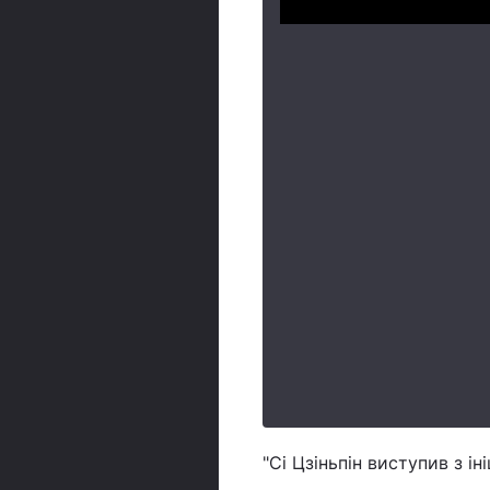
"Сі Цзіньпін виступив з ін