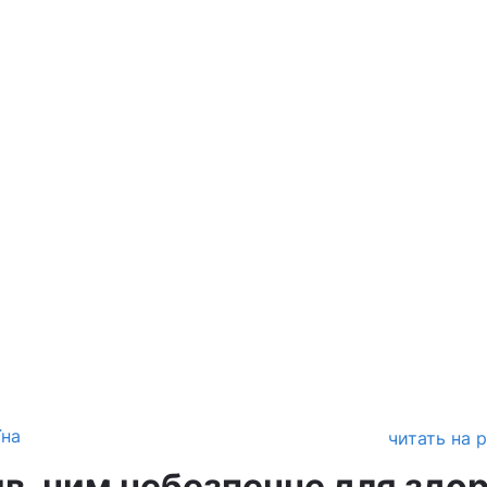
їна
читать на 
в, чим небезпечне для здор