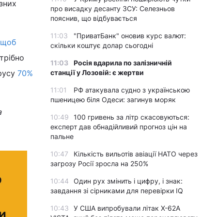
зних
про висадку десанту ЗСУ: Селезньов
пояснив, що відбувається
11:03
"ПриватБанк" оновив курс валют:
 щоб
скільки коштує долар сьогодні
отрібно
11:03
Росія вдарила по залізничній
ірусу
70%
станції у Лозовій: є жертви
11:01
РФ атакувала судно з українською
пшеницею біля Одеси: загинув моряк
а
10:49
100 гривень за літр скасовуються:
експерт дав обнадійливий прогноз цін на
пальне
10:47
Кількість вильотів авіації НАТО через
загрозу Росії зросла на 250%
10:44
Один рух змінить і цифру, і знак:
завдання зі сірниками для перевірки IQ
10:43
У США випробували літак X-62A