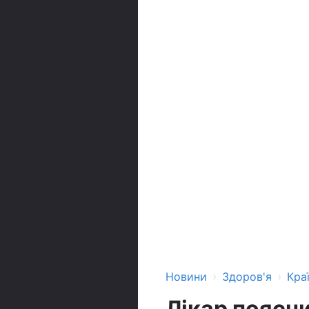
›
›
Новини
Здоров'я
Кра
Лікар поясни