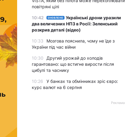
VISTA, який без пілота може перехоплювати
повітряні цілі
10:42
Українські дрони уразили
ОНОВЛЕНО
два величезних НПЗ в Росії: Зеленський
розкрив деталі (відео)
10:33
Мозгова пояснила, чому не їде з
України під час війни
10:30
Другий урожай до холодів
гарантовано: що встигне вирости після
цибулі та часнику
10:26
У банках та обмінниках зріс євро:
курс валют на 6 серпня
Реклама