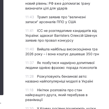
новий рівень: РФ вже допомагає Ірану
визначати цілі для ударів
11:43
Трамп заявив про "величезні
запаси" арсеналів ППО у США
11:41
ICC не розглядатиме кандидатів від
України: адвокат Barristers Олексій Шевчук
заявив про провал конкурсу
11:40
Вийшла найбільш високооцінена гра
2026 року – і вона коштує дешевше 350 грн
11:37
Як позбутися надмірно допитливої
людини однією фразою: порада психологів
11:28
Розкуповують бензинові авто:
названо найпопулярніші моделі в Україні
11:18
Нікітюк розповіла про стан
найкращого друга, який перебував в
реанімації
-
11:10
У Криму росіяни поширюють чутки