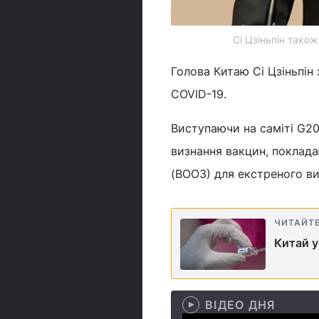
Сі Цзіньпін тако
Голова Китаю Сі Цзіньпін 
COVID-19.
Виступаючи на саміті G20
визнання вакцин, поклада
(ВООЗ) для екстреного в
ЧИТАЙТ
Китай у
ВІДЕО ДНЯ