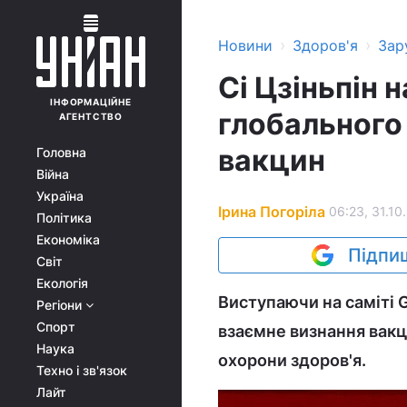
›
›
Новини
Здоров'я
Зар
Сі Цзіньпін 
ІНФОРМАЦІЙНЕ
глобального 
АГЕНТСТВО
вакцин
Головна
Війна
Україна
Ірина Погоріла
06:23, 31.10
Політика
Економіка
Підпиш
Світ
Екологія
Виступаючи на саміті G
Регіони
Спорт
взаємне визнання вакц
Наука
охорони здоров'я.
Техно і зв'язок
Лайт