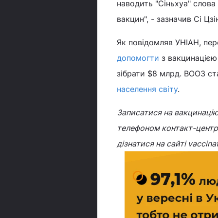
наводить "Сіньхуа" слова
вакцин", - зазначив Сі Цзі
Як повідомляв УНІАН, пе
допомогти
з вакцинацією
зібрати $8 млрд. ВООЗ ст
населення світу
.
Записатися на вакцинацію
телефоном контакт-центр
дізнатися на сайті vaccinat