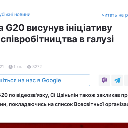
убіжні новини
читать на 
на G20 висунув ініціативу
співробітництва в галузі
.21
1 хв.
3272
іться на нас в Google
20 по відеозв'язку, Сі Цзіньпін також закликав п
ин, покладаючись на список Всесвітньої організац