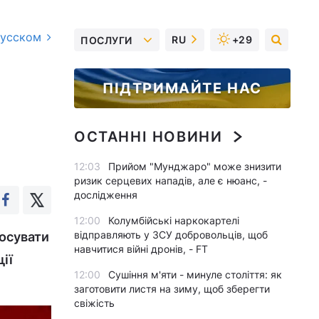
русском
RU
+29
ПОСЛУГИ
ПІДТРИМАЙТЕ НАС
ОСТАННІ НОВИНИ
12:03
Прийом "Мунджаро" може знизити
ризик серцевих нападів, але є нюанс, -
дослідження
12:00
Колумбійські наркокартелі
відправляють у ЗСУ добровольців, щоб
росувати
навчитися війні дронів, - FT
ії
12:00
Сушіння м'яти - минуле століття: як
заготовити листя на зиму, щоб зберегти
свіжість