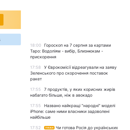
s
18:00
Гороскоп на 7 серпня за картами
Таро: Водоліям - вибір, Близнюкам -
прискорення
17:58
У Єврокомісії відреагували на заяву
Зеленського про скорочення поставок
ракет
17:55
7 продуктів, у яких корисних жирів
набагато більше, ніж в авокадо
17:55
Названо найкращі "народні" моделі
iPhone: саме ними власники задоволені
найбільше
17:52
Чи готова Росія до українських
УНІАН