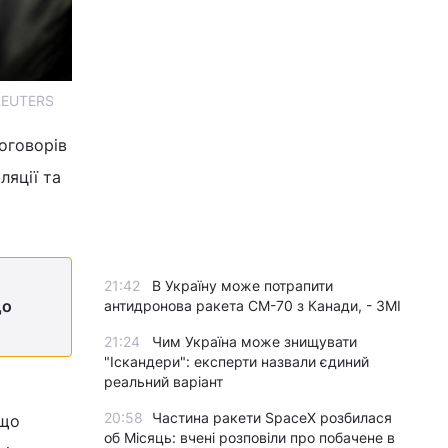
 REUTERS
оговорів
ляції та
21:42
В Україну може потрапити
що
антидронова ракета CM-70 з Канади, - ЗМІ
21:24
Чим Україна може знищувати
"Іскандери": експерти назвали єдиний
реальний варіант
20:58
Частина ракети SpaceX розбилася
 що
об Місяць: вчені розповіли про побачене в