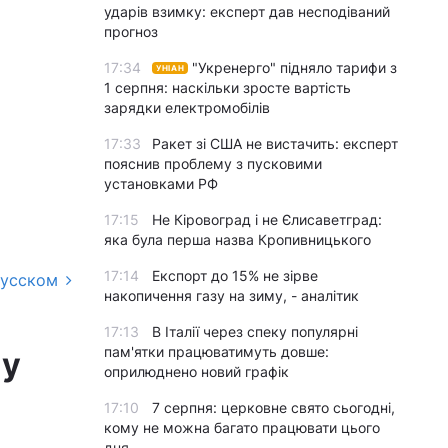
ударів взимку: експерт дав несподіваний
прогноз
17:34
"Укренерго" підняло тарифи з
УНІАН
1 серпня: наскільки зросте вартість
зарядки електромобілів
17:33
Ракет зі США не вистачить: експерт
пояснив проблему з пусковими
установками РФ
17:15
Не Кіровоград і не Єлисаветград:
яка була перша назва Кропивницького
17:14
Експорт до 15% не зірве
русском
накопичення газу на зиму, - аналітик
17:13
В Італії через спеку популярні
пам'ятки працюватимуть довше:
 у
оприлюднено новий графік
17:10
7 серпня: церковне свято сьогодні,
кому не можна багато працювати цього
дня