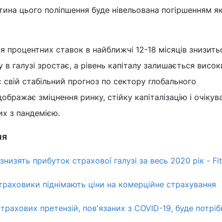
тина цього поліпшення буде нівельована погіршенням як
ня процентних ставок в найближчі 12-18 місяців знизить
 в галузі зростає, а рівень капіталу залишається висок
є свій стабільний прогноз по сектору глобального
ображає зміцнення ринку, стійку капіталізацію і очікув
них з пандемією.
ня
 знизять прибуток страхової галузі за весь 2020 рік - Fi
траховики піднімають ціни на комерційне страхування
трахових претензій, пов'язаних з COVID-19, буде потріб