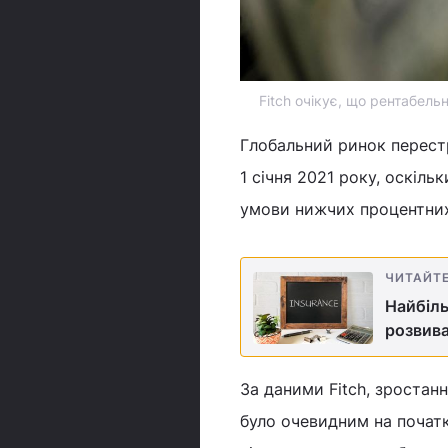
Fitch очікує, що рентабель
Глобальний ринок перест
1 січня 2021 року, оскільк
умови нижчих процентних
ЧИТАЙТ
Найбіль
розвива
За даними Fitch, зростанн
було очевидним на початк