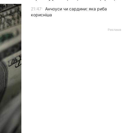
21:47
Анчоуси чи сардини: яка риба
корисніша
Реклама