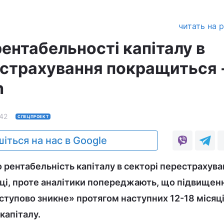
читать на 
рентабельності капіталу в
естрахування покращиться 
h
42
СПЕЦПРОЕКТ
іться на нас в Google
що рентабельність капіталу в секторі перестрахув
ці, проте аналітики попереджають, що підвищен
оступово зникне» протягом наступних 12-18 місяц
капіталу.