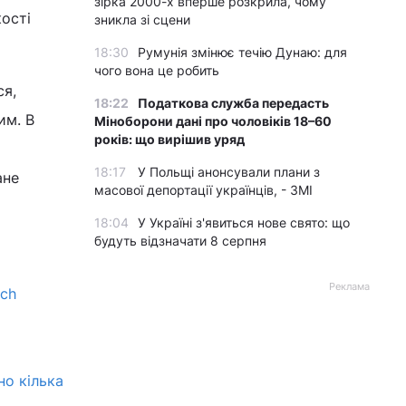
зірка 2000-х вперше розкрила, чому
ості
зникла зі сцени
18:30
Румунія змінює течію Дунаю: для
чого вона це робить
ся,
18:22
Податкова служба передасть
им. В
Міноборони дані про чоловіків 18–60
років: що вирішив уряд
18:17
У Польщі анонсували плани з
ане
масової депортації українців, - ЗМІ
18:04
У Україні з'явиться нове свято: що
будуть відзначати 8 серпня
Реклама
tch
но кілька