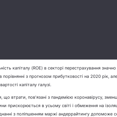
ьність капіталу (ROE) в секторі перестрахування значно
в порівнянні з прогнозом прибутковості на 2020 рік, ал
артості капіталу галузі.
, що втрати, пов'язані з пандемією коронавірусу, змен
ни прискорюється в усьому світі і обмеження на ізоля
єднанні з поліпшенням маржі андеррайтингу допоможе 