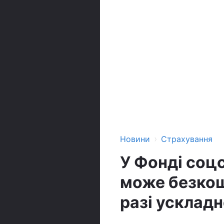
›
Новини
Страхування
У Фонді соцс
може безкош
разі ускладн