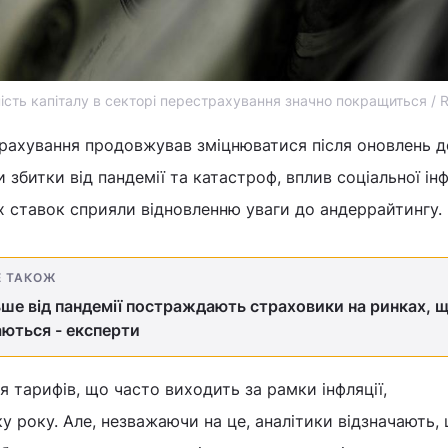
ність капіталу в секторі перестрахування значно покращиться /
рахування продовжував зміцнюватися після оновлень д
и збитки від пандемії та катастроф, вплив соціальної інф
 ставок сприяли відновленню уваги до андеррайтингу.
Е ТАКОЖ
ше від пандемії постраждають страховики на ринках, 
ються - експерти
я тарифів, що часто виходить за рамки інфляції,
у року. Але, незважаючи на це, аналітики відзначають,