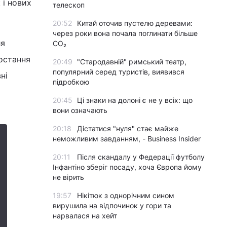
 і нових
телескоп
20:52
Китай оточив пустелю деревами:
через роки вона почала поглинати більше
ля
CO₂
ростання
20:49
"Стародавній" римський театр,
популярний серед туристів, виявився
ні
підробкою
20:45
Ці знаки на долоні є не у всіх: що
вони означають
20:18
Дістатися "нуля" стає майже
неможливим завданням, - Business Insider
20:11
Після скандалу у Федерації футболу
Інфантіно зберіг посаду, хоча Європа йому
не вірить
19:57
Нікітюк з однорічним сином
вирушила на відпочинок у гори та
нарвалася на хейт