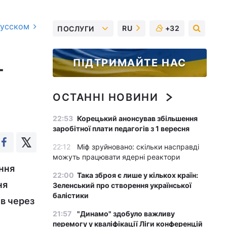
русском
RU
+32
ПОСЛУГИ
ПІДТРИМАЙТЕ НАС
-
ОСТАННІ НОВИНИ
22:53
Корецький анонсував збільшення
заробітної плати педагогів з 1 вересня
22:12
Міф зруйновано: скільки насправді
можуть працювати ядерні реактори
ання
22:00
Така зброя є лише у кількох країн:
ня
Зеленський про створення української
балістики
ів через
21:57
"Динамо" здобуло важливу
перемогу у кваліфікації Ліги конференцій