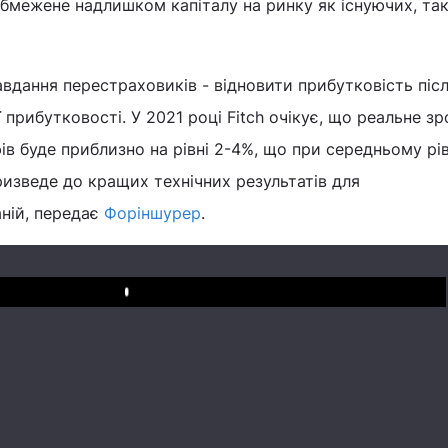
бмежене надлишком капіталу на ринку як існуючих, так
вдання перестраховиків - відновити прибутковість піс
 прибутковості. У 2021 році Fitch очікує, що реальне з
в буде приблизно на рівні 2-4%, що при середньому рів
ризведе до кращих технічних результатів для
ній, передає
Форіншурер
.
Play