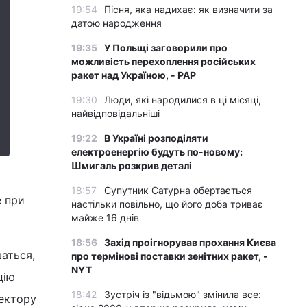
19:54
Пісня, яка надихає: як визначити за
датою народження
19:35
У Польщі заговорили про
можливість перехоплення російських
ракет над Україною, - PAP
19:30
Люди, які народилися в ці місяці,
найвідповідальніші
19:22
В Україні розподіляти
електроенергію будуть по-новому:
Шмигаль розкрив деталі
18:57
Супутник Сатурна обертається
е при
настільки повільно, що його доба триває
майже 16 днів
18:56
Захід проігнорував прохання Києва
шаться,
про термінові поставки зенітних ракет, -
NYT
цію
18:42
Зустріч із "відьмою" змінила все:
сектору