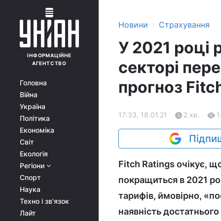
›
Новини
Страхування
У 2021 році 
ІНФОРМАЦІЙНЕ
секторі пер
АГЕНТСТВО
прогноз Fitc
Головна
Війна
Україна
17:33, 18.01.21
2 хв.
1
Політика
Економіка
Підпиш
Світ
Екологія
Fitch Ratings очікує, 
Регіони
Спорт
покращиться в 2021 ро
Наука
тарифів, ймовірно, «п
Техно і зв'язок
наявність достатнього 
Лайт