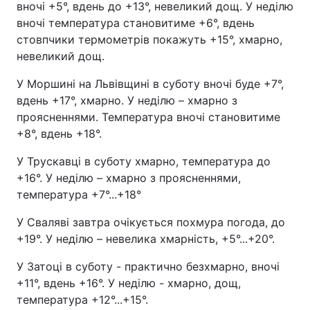
вночі +5°, вдень до +13°, невеликий дощ. У неділю
вночі температура становитиме +6°, вдень
стовпчики термометрів покажуть +15°, хмарно,
невеликий дощ.
У Моршині на Львівщині в суботу вночі буде +7°,
вдень +17°, хмарно. У неділю – хмарно з
проясненнями. Температура вночі становитиме
+8°, вдень +18°.
У Трускавці в суботу хмарно, температура до
+16°. У неділю – хмарно з проясненнями,
температура +7°...+18°
У Сваляві завтра очікується похмура погода, до
+19°. У неділю – невелика хмарність, +5°...+20°.
У Затоці в суботу - практично безхмарно, вночі
+11°, вдень +16°. У неділю - хмарно, дощ,
температура +12°...+15°.