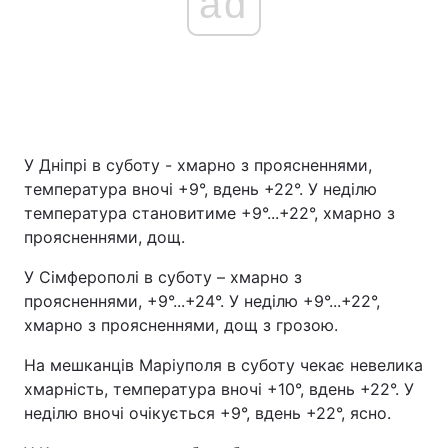
ad
У Дніпрі в суботу - хмарно з проясненнями,
температура вночі +9°, вдень +22°. У неділю
температура становитиме +9°...+22°, хмарно з
проясненнями, дощ.
У Сімферополі в суботу – хмарно з
проясненнями, +9°...+24°. У неділю +9°...+22°,
хмарно з проясненнями, дощ з грозою.
На мешканців Маріуполя в суботу чекає невелика
хмарність, температура вночі +10°, вдень +22°. У
неділю вночі очікується +9°, вдень +22°, ясно.