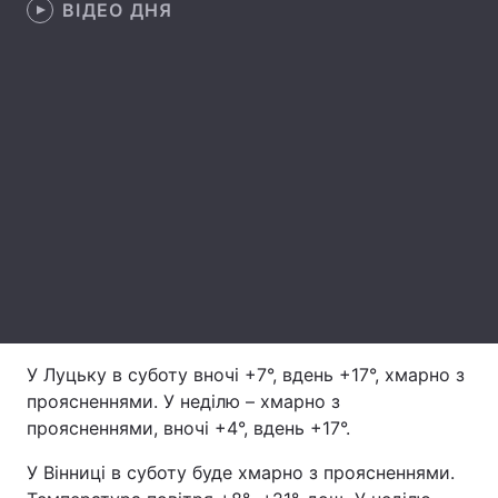
ВІДЕО ДНЯ
Лонгріди
Відео з Youtube
Статті
Інтерв'ю
Думки
Архів
Вакансії
Контакти
Послуги
У Луцьку в суботу вночі +7°, вдень +17°, хмарно з
проясненнями. У неділю – хмарно з
проясненнями, вночі +4°, вдень +17°.
У Вінниці в суботу буде хмарно з проясненнями.