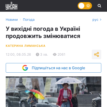
›
Новини
Погода
рус
У вихідні погода в Україні
продовжить змінюватися
КАТЕРИНА ЛИМАНСЬКА
12:00, 08.05.26
3 хв.
2061
Підпишіться на нас в Google