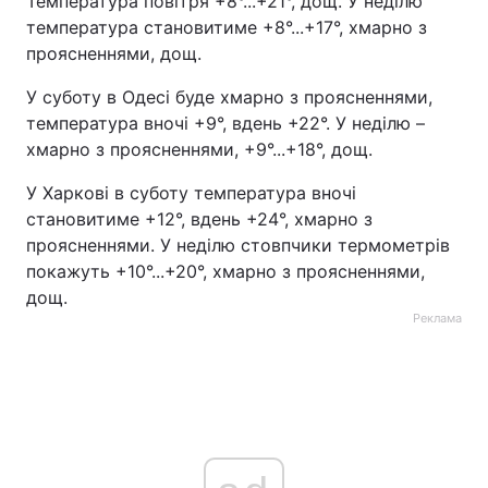
Температура повітря +8°...+21°, дощ. У неділю
температура становитиме +8°...+17°, хмарно з
Тема оформлення
проясненнями, дощ.
У суботу в Одесі буде хмарно з проясненнями,
температура вночі +9°, вдень +22°. У неділю –
хмарно з проясненнями, +9°...+18°, дощ.
У Харкові в суботу температура вночі
становитиме +12°, вдень +24°, хмарно з
проясненнями. У неділю стовпчики термометрів
покажуть +10°...+20°, хмарно з проясненнями,
дощ.
Реклама