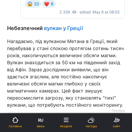
Небезпечний
вулкан у Греції
Нагадаємо, під вулканом Метана в Греції, який
перебував у стані спокою протягом сотень тисяч
років, накопичуються величезні обсяги магми.
Вулкан знаходиться за 50 км на південний захід
від Афін. Зараз дослідники виявили, що він
здається згаслим, але постійно накопичує
величезні обсяги магми глибоко у своїх
магматичних камерах. Цей факт змушує
переосмислити загрозу, яку становлять "тихі"
вулкани, що потребують постійного моніторингу.
Реклама
RU
МОВА
ГОЛОВНА
РОЗДІЛИ
ПОГОДА
ЛАЙТ