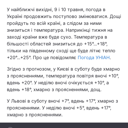
У найближчі вихідні, 9 і 10 травня, погода в
Україні продовжить поступово змінюватися. Дощі
пройдуть по всій країні, а слідом за ними
Головна
Війна
знизиться і температура. Наприкінці тижня на
заході країни вже буде сухо. Температура в
Україна
Політика
більшості областей знизиться до +15°...+18°,
Економіка
Світ
тільки на південному сході ще буде літнє тепло
+20°...+25°. Про це повідомляє
Погода УНІАН
.
Спорт
Наука
Згідно з прогнозом, у Києві в суботу буде хмарно
Техно і зв'язок
Лайт
з проясненнями, температура повітря вночі +10°,
вдень +20°. У неділю вночі очікується +10°, а
Зброя
Інциденти
вдень +18°, хмарно з проясненнями, дощ.
Здоров'я
Туризм
У Львові в суботу вночі +7°, вдень +17°, хмарно з
проясненнями. У неділю вночі +5°, вдень +17°,
Цікавинки
Погода
хмарно з проясненнями.
Екологія
Регіони