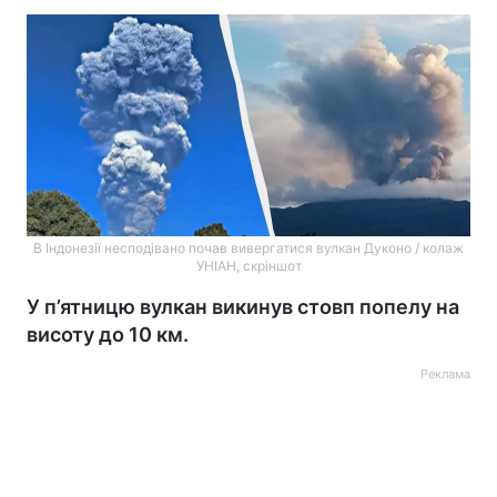
В Індонезії несподівано почав вивергатися вулкан Дуконо / колаж
УНІАН, скріншот
У п’ятницю вулкан викинув стовп попелу на
висоту до 10 км.
Реклама