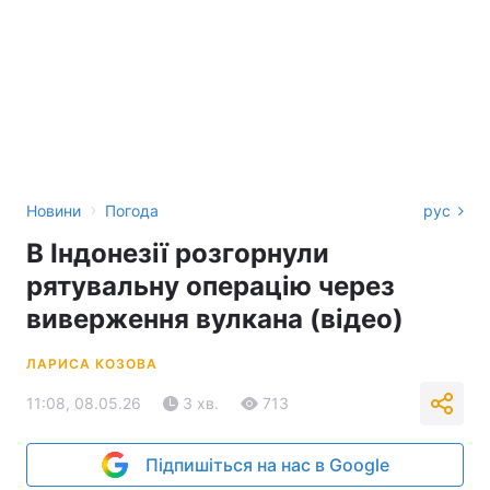
›
Новини
Погода
рус
В Індонезії розгорнули
рятувальну операцію через
виверження вулкана (відео)
ЛАРИСА КОЗОВА
11:08, 08.05.26
3 хв.
713
Підпишіться на нас в Google