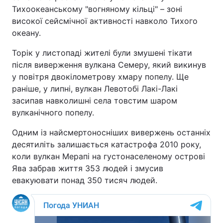
Тихоокеанському "вогняному кільці" – зоні
високої сейсмічної активності навколо Тихого
океану.
Торік у листопаді жителі були змушені тікати
після виверження вулкана Семеру, який викинув
у повітря двокілометрову хмару попелу. Ще
раніше, у липні, вулкан Левотобі Лакі-Лакі
засипав навколишні села товстим шаром
вулканічного попелу.
Одним із найсмертоносніших вивержень останніх
десятиліть залишається катастрофа 2010 року,
коли вулкан Мерапі на густонаселеному острові
Ява забрав життя 353 людей і змусив
евакуювати понад 350 тисяч людей.