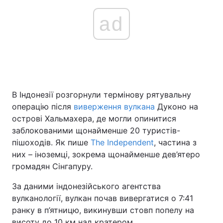
ad
В Індонезії розгорнули термінову рятувальну
операцію після
виверження вулкана
Дукoно на
острові Хальмахера, де могли опинитися
заблокованими щонайменше 20 туристів-
пішоходів. Як пише
The Independent
, частина з
них – іноземці, зокрема щонайменше дев’ятеро
громадян Сінгапуру.
За даними індонезійського агентства
вулканології, вулкан почав вивергатися о 7:41
ранку в п’ятницю, викинувши стовп попелу на
висоту до 10 км над кратером.