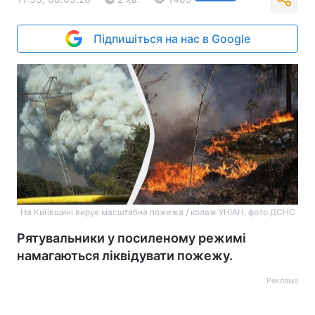
Підпишіться на нас в Google
На Киїівщині вирує масштабна пожежа / колаж УНІАН, фото ДСНС
Рятувальники у посиленому режимі
намагаються ліквідувати пожежу.
Реклама