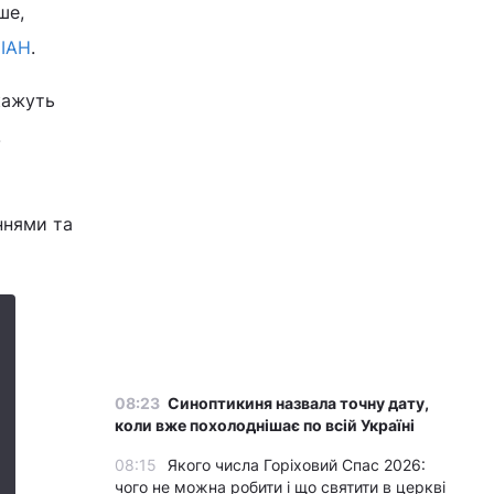
ше,
ІАН
.
кажуть
.
ннями та
08:23
Синоптикиня назвала точну дату,
коли вже похолоднішає по всій Україні
08:15
Якого числа Горіховий Спас 2026:
чого не можна робити і що святити в церкві