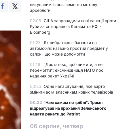
викуваним із позаземного металу, -
археологи
02:05
США запровадили нові санкції проти
Куби за співпрацю з Китаєм та РФ, -
Bloomberg
01:23
Як вибратися з багнюки на
автомобілі: названо простий предмет у
салоні, що може допомогти
01:19
"Достатньо, щоб вижити, а не
перемогти": ексчиновниця НАТО про
надання ракет Україні
00:25
Одне налаштування, яке варто
змінити всім власникам нових телевізорів
00:22
"Нам самим потрібні": Трамп
відреагував на прохання Зеленського
надати ракети до Patriot
06 серпня, четвер