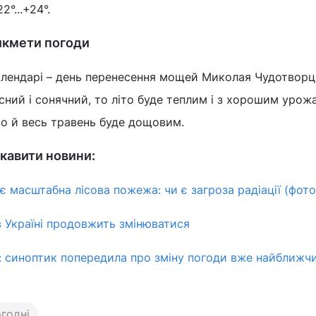
°...+24°.
рикмети погоди
алендарі – день перенесення мощей Миколая Чудотворц
ний і сонячний, то літо буде теплим і з хорошим урож
то й весь травень буде дощовим.
кавити новини:
є масштабна лісова пожежа: чи є загроза радіації (фото
в Україні продовжить змінюватися
": синоптик попередила про зміну погоди вже найближч
огодні