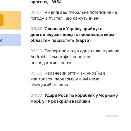
прогноз, – WSJ
06:37
Чи впливає глобальне потепління на
погоду в пустелі: що кажуть вчені
06:30
7 серпня в Україну прийдуть
довгоочікувані дощі та прохолода: яким
k
областям пощастить (карта)
05:30
Експерт вимкнув одне налаштування
Android – і смартфон перестав
розряджатися вночі
05:25
Червневий оптимізм українців
вивітрився, перелому у війні нема, -
німецький оглядач
04:37
Удари Росії по кораблях у Чорному
морі: у FP розкрили наслідки
Реклама