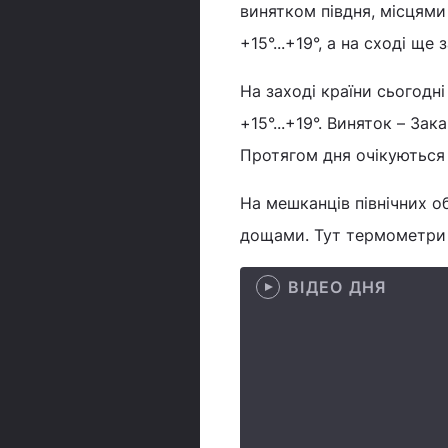
винятком півдня, місцями
+15°...+19°, а на сході щ
На заході країни сьогодн
+15°...+19°. Виняток – Зак
Протягом дня очікуються 
На мешканців північних о
дощами. Тут термометри п
ВІДЕО ДНЯ