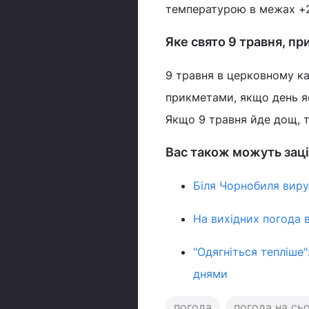
температурою в межах +22
Яке свято 9 травня, п
9 травня в церковному к
прикметами, якщо день яс
Якщо 9 травня йде дощ, 
Вас також можуть заці
Біля Чорнобиля виру
На вихідних погода 
"Одягніться тепліше
днями
погода
погода на сь