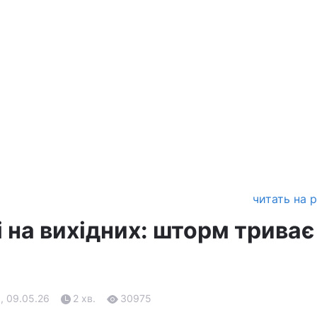
читать на 
і на вихідних: шторм триває
, 09.05.26
2 хв.
30975