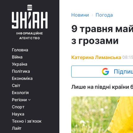
›
Новини
Погода
9 травня ма
ІНФОРМАЦІЙНЕ
з грозами
АГЕНТСТВО
Головна
Катерина Лиманська
Війна
08:15
Україна
Підпиш
Політика
Економіка
Світ
Лише на півдні країни 
Екологія
Регіони
Спорт
Наука
Техно і зв'язок
Лайт