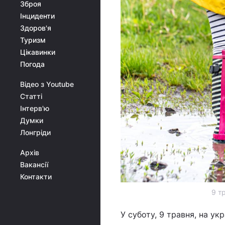
Зброя
Інциденти
Здоров'я
Туризм
Цікавинки
Погода
Відео з Youtube
Статті
Інтерв'ю
Думки
Лонгріди
Архів
Вакансії
Контакти
9 т
У суботу, 9 травня, на ук