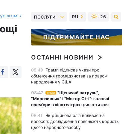
русском
RU
+26
ПОСЛУГИ
дощі
ПІДТРИМАЙТЕ НАС
ОСТАННІ НОВИНИ
08:49
Трамп підписав укази про
обмеження громадянства за правом
народження у США
08:47
"Щенячий патруль",
УНІАН
"Морозивник" і "Мотор Сіті": головні
прем'єри в кінотеатрах цього тижня
08:41
Як рицинова олія впливає на
волосся: дослідження пояснюють користь
цього народного засобу