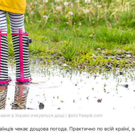
равня в Україні очікуються дощі / фото freepik.com
раїнців чекає дощова погода. Практично по всій країні, з