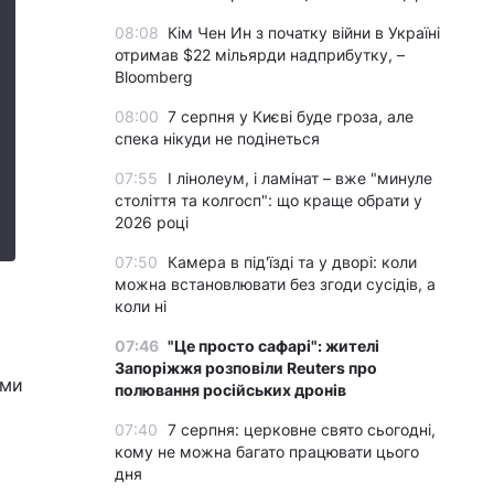
08:08
Кім Чен Ин з початку війни в Україні
отримав $22 мільярди надприбутку, –
Bloomberg
08:00
7 серпня у Києві буде гроза, але
спека нікуди не подінеться
07:55
І лінолеум, і ламінат – вже "минуле
століття та колгосп": що краще обрати у
2026 році
07:50
Камера в під'їзді та у дворі: коли
можна встановлювати без згоди сусідів, а
коли ні
07:46
"Це просто сафарі": жителі
Запоріжжя розповіли Reuters про
ями
полювання російських дронів
07:40
7 серпня: церковне свято сьогодні,
кому не можна багато працювати цього
дня