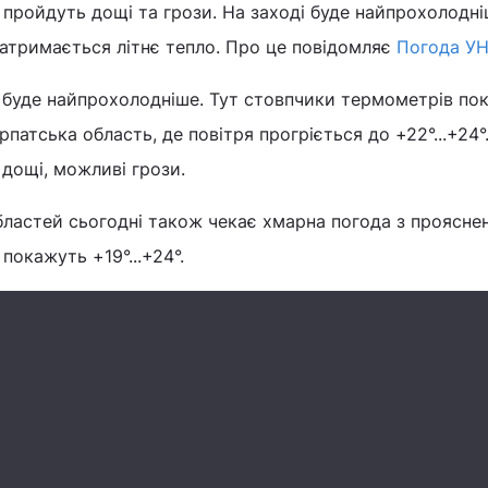
 пройдуть дощі та грози. На заході буде найпрохолодні
е затримається літнє тепло. Про це повідомляє
Погода УН
і буде найпрохолодніше. Тут стовпчики термометрів по
арпатська область, де повітря прогріється до +22°...+24°
дощі, можливі грози.
бластей сьогодні також чекає хмарна погода з проясне
окажуть +19°...+24°.