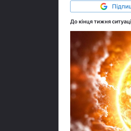
Підпиш
До кінця тижня ситуац