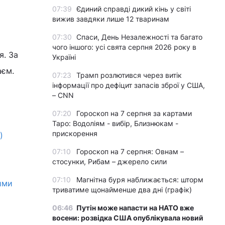
07:39
Єдиний справді дикий кінь у світі
вижив завдяки лише 12 тваринам
07:30
Спаси, День Незалежності та багато
чого іншого: усі свята серпня 2026 року в
я. За
Україні
аєм.
07:23
Трамп розлютився через витік
інформації про дефіцит запасів зброї у США,
– CNN
07:20
Гороскоп на 7 серпня за картами
Таро: Водоліям - вибір, Близнюкам -
прискорення
)
07:10
Гороскоп на 7 серпня: Овнам –
стосунки, Рибам – джерело сили
07:10
Магнітна буря наближається: шторм
ими
триватиме щонайменше два дні (графік)
06:46
Путін може напасти на НАТО вже
восени: розвідка США опублікувала новий