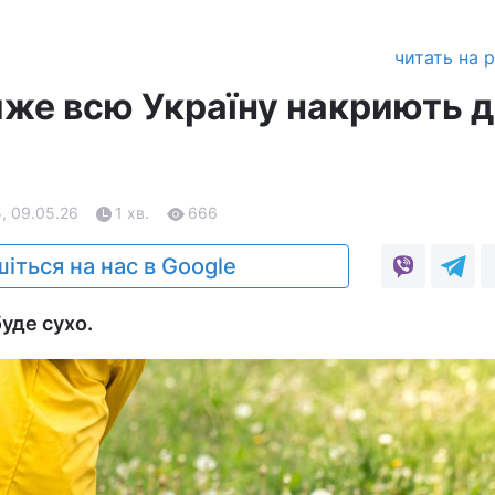
читать на 
йже всю Україну накриють 
, 09.05.26
1 хв.
666
іться на нас в Google
буде сухо.