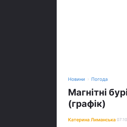
›
Новини
Погода
Магнітні бур
(графік)
Катерина Лиманська
07:10