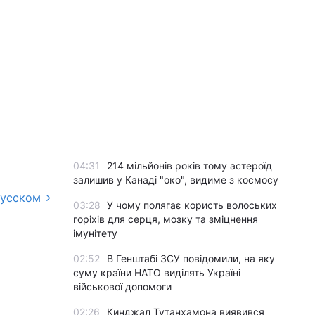
04:31
214 мільйонів років тому астероїд
залишив у Канаді "око", видиме з космосу
русском
03:28
У чому полягає користь волоських
горіхів для серця, мозку та зміцнення
імунітету
02:52
В Генштабі ЗСУ повідомили, на яку
суму країни НАТО виділять Україні
військової допомоги
02:26
Кинджал Тутанхамона виявився