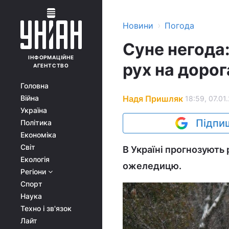
›
Новини
Погода
Суне негода:
ІНФОРМАЦІЙНЕ
рух на доро
АГЕНТСТВО
Головна
Надя Пришляк
Війна
18:59, 07.01
Україна
Підпиш
Політика
Економіка
Світ
В Україні прогнозують 
Екологія
ожеледицю.
Регіони
Спорт
Наука
Техно і зв'язок
Лайт