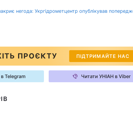
накриє негода: Укргідрометцентр опублікував попередж
ІТЬ ПРОЄКТУ
ПІДТРИМАЙТЕ НАС
 в Telegram
Читати УНІАН в Viber
ІВ