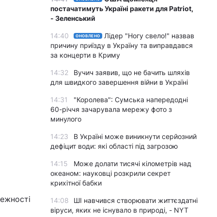
постачатимуть Україні ракети для Patriot,
- Зеленський
14:40
Лідер "Ногу свело!" назвав
ОНОВЛЕНО
причину приїзду в Україну та виправдався
за концерти в Криму
14:32
Вучич заявив, що не бачить шляхів
для швидкого завершення війни в Україні
14:31
"Королева": Сумська напередодні
60-річчя зачарувала мережу фото з
минулого
14:23
В Україні може виникнути серйозний
дефіцит води: які області під загрозою
14:15
Може долати тисячі кілометрів над
океаном: науковці розкрили секрет
крихітної бабки
лежності
14:08
ШІ навчився створювати життєздатні
віруси, яких не існувало в природі, - NYT