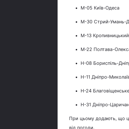
М-05 Київ-Одеса
М-30 Стрий-Умань-Д
М-13 Кропивницький
М-22 Полтава-Олекс
Н-08 Бориспіль-Дні
Н-11 Дніпро-Миколаї
Н-24 Благовіщенськ
Н-31 Дніпро-Царичан
При цьому додають, що ц
від погоди.