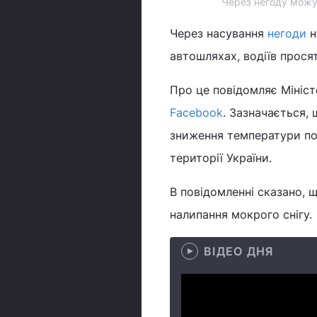
Через негоду можу
Через насування
негоди
н
автошляхах, водіїв прося
Про це повідомляє Мініст
Facebook
. Зазначається, 
зниження температури пов
території України.
В повідомленні сказано, 
налипання мокрого снігу.
ВІДЕО ДНЯ