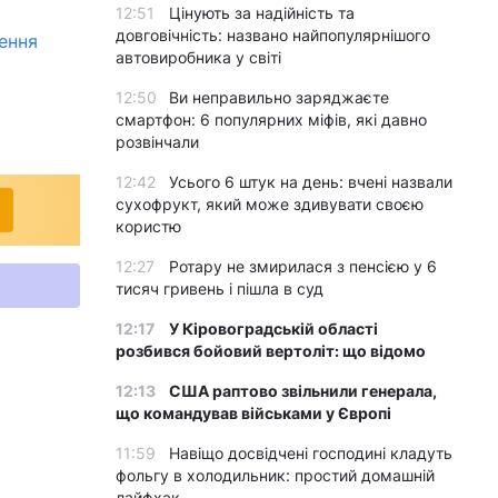
12:51
Цінують за надійність та
довговічність: названо найпопулярнішого
ення
автовиробника у світі
12:50
Ви неправильно заряджаєте
смартфон: 6 популярних міфів, які давно
розвінчали
12:42
Усього 6 штук на день: вчені назвали
сухофрукт, який може здивувати своєю
користю
12:27
Ротару не змирилася з пенсією у 6
тисяч гривень і пішла в суд
12:17
У Кіровоградській області
розбився бойовий вертоліт: що відомо
12:13
США раптово звільнили генерала,
що командував військами у Європі
11:59
Навіщо досвідчені господині кладуть
фольгу в холодильник: простий домашній
лайфхак