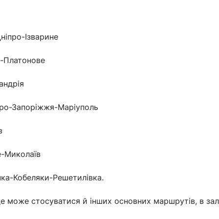
ніпро-Ізварине
-Платонове
андрія
про-Запоріжжя-Маріуполь
в
е-Миколаїв
ка-Кобеляки-Решетилівка.
е може стосуватися й інших основних маршрутів, в за