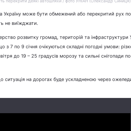
ть перекрити деякі автошляхи / фото УНІАН (Олександр Синиця)
а Україну може бути обмежений або перекритий рух по
ть не виїжджати.
ерство розвитку громад, територій та інфраструктури 
що з 7 по 9 січня очікуються складні погодні умови: різк
ітря до 19 – 25 градусів морозу та сильні снігопади по
що ситуація на дорогах буде ускладненою через ожелед