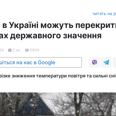
читать на 
 в Україні можуть перекрит
гах державного значення
.24
2 хв.
5904
іться на нас в Google
різке зниження температури повітря та сильні сн