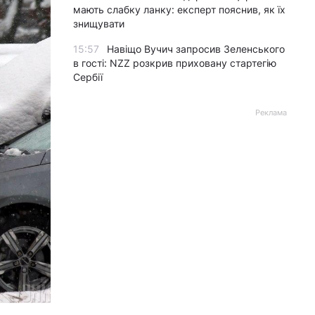
мають слабку ланку: експерт пояснив, як їх
знищувати
15:57
Навіщо Вучич запросив Зеленського
в гості: NZZ розкрив приховану стартегію
Сербії
Реклама