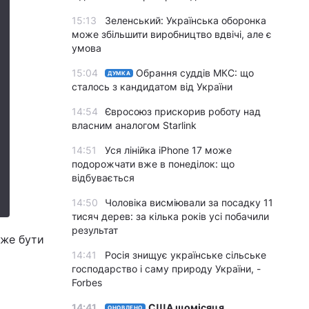
15:13
Зеленський: Українська оборонка
може збільшити виробництво вдвічі, але є
умова
15:04
Обрання суддів МКС: що
ДУМКА
сталось з кандидатом від України
14:54
Євросоюз прискорив роботу над
власним аналогом Starlink
14:51
Уся лінійка iPhone 17 може
подорожчати вже в понеділок: що
відбувається
14:50
Чоловіка висміювали за посадку 11
тисяч дерев: за кілька років усі побачили
результат
оже бути
14:41
Росія знищує українське сільське
господарство і саму природу України, -
Forbes
14:41
США щомісяця
ОНОВЛЕНО