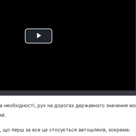
Play
Video
а необхідності, рух на дорогах державного значення м
ий.
ь, що перш за все це стосується автошляхів, зокрема: