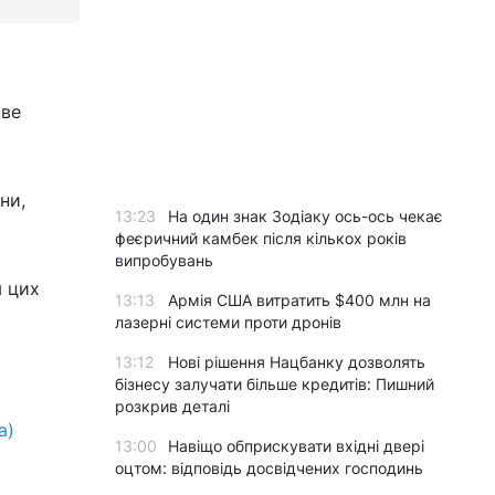
ове
ни,
13:23
На один знак Зодіаку ось-ось чекає
феєричний камбек після кількох років
випробувань
м цих
13:13
Армія США витратить $400 млн на
лазерні системи проти дронів
13:12
Нові рішення Нацбанку дозволять
бізнесу залучати більше кредитів: Пишний
розкрив деталі
а)
13:00
Навіщо обприскувати вхідні двері
оцтом: відповідь досвідчених господинь