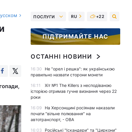
русском
RU
+22
ПОСЛУГИ
и
ПІДТРИМАЙТЕ НАС
ОСТАННІ НОВИНИ
16:30
Не "орел і решка": як українською
правильно назвати сторони монети
16:11
Хіт №1 The Killers з несподіваною
ігопади,
історією отримав гучне визнання через 22
роки
16:09
На Херсонщині росіянам наказали
почати "вільне полювання" на
автотранспорт, - ОВА
16:03
Російські "Іскандери" та "Циркони"