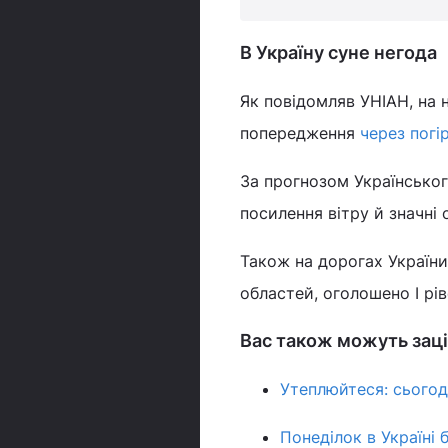
В Україну суне негода
Як повідомляв УНІАН, на 
попередження
через погі
За прогнозом Українськог
посилення вітру й значні 
Також на дорогах України,
областей, оголошено І рів
Вас також можуть заці
Утеплюйтеся: сьогодн
Понеділок в Україні 