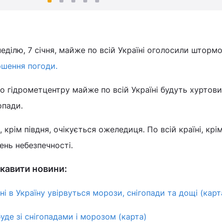
неділю, 7 січня, майже по всій Україні оголосили шторм
ршення погоди.
о гідрометцентру майже по всій Україні будуть хуртови
опади.
 крім півдня, очікується ожеледиця. По всій країні, крі
ень небезпечності.
кавити новини:
і в Україну увірвуться морози, снігопади та дощі (карт
буде зі снігопадами і морозом (карта)