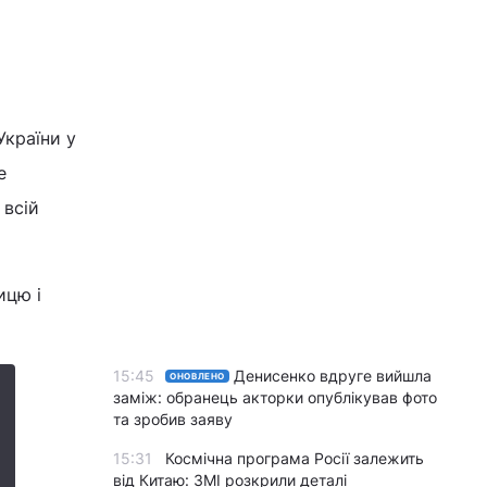
України у
е
 всій
ицю і
15:45
Денисенко вдруге вийшла
ОНОВЛЕНО
заміж: обранець акторки опублікував фото
та зробив заяву
15:31
Космічна програма Росії залежить
від Китаю: ЗМІ розкрили деталі