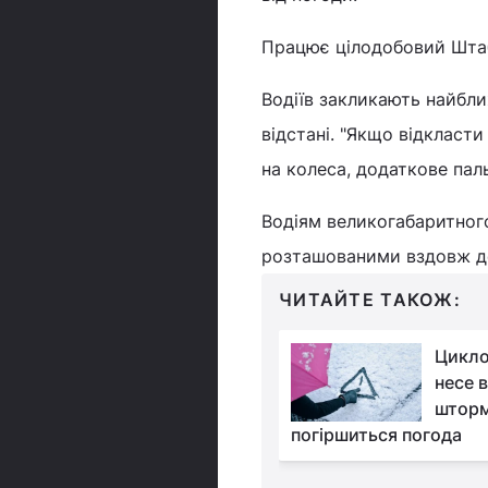
Працює цілодобовий Штаб з
Водіїв закликають найбли
відстані. "Якщо відкласт
на колеса, додаткове пал
Водіям великогабаритног
розташованими вздовж дер
ЧИТАЙТЕ ТАКОЖ:
Атмосферні фронти
Цикло
несуть у Львів
несе в
хуртовини й 20-
шторм
 мороз
погіршиться погода