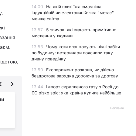
14:00
На якій плиті їжа смачніша –
у.
індукційній чи електричній: яка "мотає"
менше світла
кі
13:57
5 звичок, які видають примітивне
мислення у людини
взання
аєм.
13:53
Чому коти влаштовують нічні забіги
по будинку: ветеринари пояснили таку
дивну поведінку
ідстою,
13:50
Експеримент розкрив, чи дійсно
бездротова зарядка дорожча за дротову
13:44
Імпорт скрапленого газу з Росії до
ЄС різко зріс: яка країна купила найбільше
ли
Екстремальний холод
у
у Фінляндії
Реклама
заморожує навіть
окріп, кинутий у повітря (відео)
н