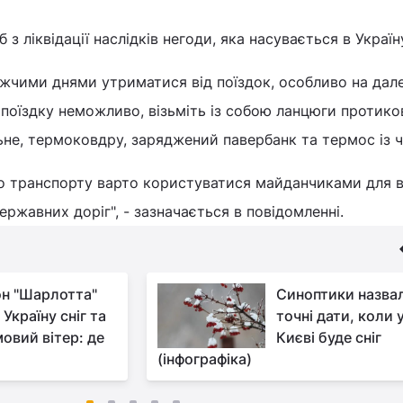
 ліквідації наслідків негоди, яка насувається в Україн
жчими днями утриматися від поїздок, особливо на дале
и поїздку неможливо, візьміть із собою ланцюги протико
ьне, термоковдру, заряджений павербанк та термос із ч
о транспорту варто користуватися майданчиками для в
жавних доріг", - зазначається в повідомленні.
н "Шарлотта"
Синоптики назва
 Україну сніг та
точні дати, коли 
овий вітер: де
Києві буде сніг
(інфографіка)