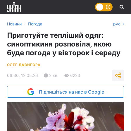
›
Новини
Погода
рус
Приготуйте тепліший одяг:
синоптикиня розповіла, якою
буде погода у вівторок і середу
ОЛЕГ ДАВИГОРА
06:30, 12.05.26
2 хв.
6223
Підпишіться на нас в Google