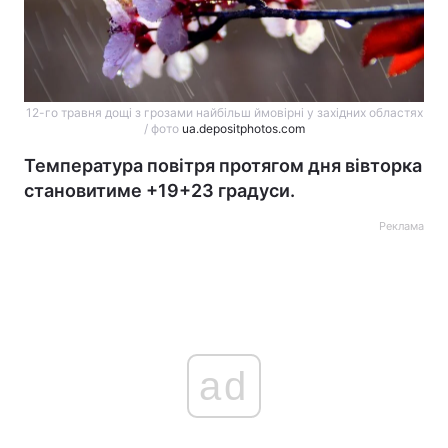
12-го травня дощі з грозами найбільш ймовірні у західних областях
/ фото
ua.depositphotos.com
Температура повітря протягом дня вівторка
становитиме +19+23 градуси.
Реклама
ad