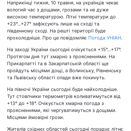
Наприкінці тижня, 10 травня, на українців чекає
вологий час з дощами, грозами та не дуже
високою температурою. Літні температури до
+23°...+27° зафіксують лише на сході та
південному сході. На решті території буде
прохолодніше. Про це повідомляє
Погода УНІАН
.
На заході України сьогодні очікується +15°...+17°.
Протягом дня тут хмарно з проясненнями. На
Прикарпатті та в Закарпатській області ще
пройдуть місцями дощі, а Волинську, Рівненську
та Львівську області опади вже покинуть.
На півночі України сьогодні буде найхолодніше.
Тут стовпчики термометрів коливатимуться від
+13° до +18°. Очікується хмарна погода з
проясненнями, які чергуватимуться з дощами.
Місцями ймовірні грози.
Жителів східних областей сьогодні порадує літнє