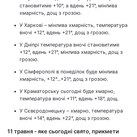
становитиме +10°, а вдень +21°, мінлива
хмарність, дощ з грозою.
У Харкові – мінлива хмарність, температура
вночі +12°, вдень +21°, дощ з грозою.
У Дніпрі температура вночі становитиме
+12°, вдень +21°, мінлива хмарність, дощ з
грозою.
У Сімферополі в понеділок буде мінлива
хмарність, +12°...+21°, дощ з грозою.
У Краматорську сьогодні буде хмарно,
температура вночі +11°, вдень +18°, дощ.
У Сєвєродонецьку – хмарно, температура
вночі +14°, вдень +22°, дощ з грозою.
11 травня - яке сьогодні свято, прикмети