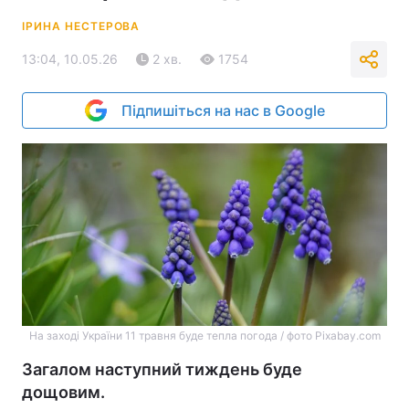
ІРИНА НЕСТЕРОВА
13:04, 10.05.26
2 хв.
1754
Підпишіться на нас в Google
На заході України 11 травня буде тепла погода / фото Pixabay.com
Загалом наступний тиждень буде
дощовим.