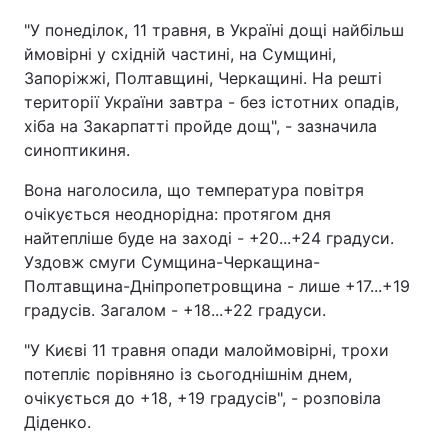
"У понеділок, 11 травня, в Україні дощі найбільш
ймовірні у східній частині, на Сумщині,
Запоріжжі, Полтавщині, Черкащині. На решті
території України завтра - без істотних опадів,
хіба на Закарпатті пройде дощ", - зазначила
синоптикиня.
Вона наголосила, що температура повітря
очікується неоднорідна: протягом дня
найтепліше буде на заході - +20...+24 градуси.
Уздовж смуги Сумщина-Черкащина-
Полтавщина-Дніпропетровщина - лише +17...+19
градусів. Загалом - +18...+22 градуси.
"У Києві 11 травня опади малоймовірні, трохи
потепліє порівняно із сьогоднішнім днем,
очікується до +18, +19 градусів", - розповіла
Діденко.