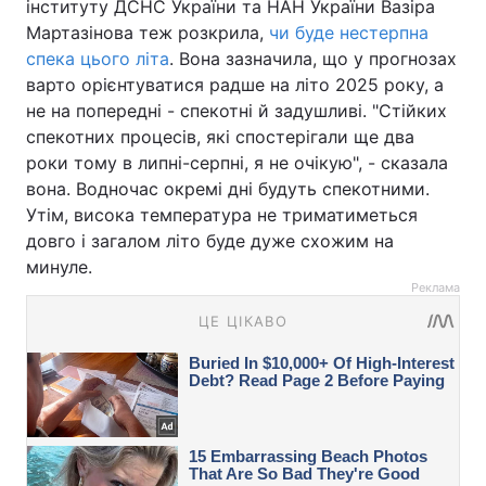
інституту ДСНС України та НАН України Вазіра
Мартазінова теж розкрила,
чи буде нестерпна
спека цього літа
. Вона зазначила, що у прогнозах
варто орієнтуватися радше на літо 2025 року, а
не на попередні - спекотні й задушливі. "Стійких
спекотних процесів, які спостерігали ще два
роки тому в липні-серпні, я не очікую", - сказала
вона. Водночас окремі дні будуть спекотними.
Утім, висока температура не триматиметься
довго і загалом літо буде дуже схожим на
минуле.
Реклама