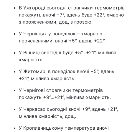
В Ужгороді сьогодні стовпчики термометрів
покажуть вночі +7°, вдень буде +22°, хмарно
з проясненнями, дощ з грозою.
У Чернівцях у понеділок – хмарно з
проясненнями, вночі +5°, вдень +22°.
У Вінниці сьогодні буде +5°...+21°, мінлива
хмарність.
У Житомирі в понеділок вночі +5°, вдень
+21°, мінлива хмарність.
У Чернігові стовпчики термометрів
покажуть +9°...+21°, мінлива хмарність.
У Черкасах сьогодні вночі +9°, вдень +21°,
мінлива хмарність, дощ.
У Кропивницькому температура вночі