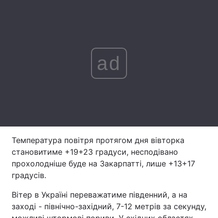
Лонгріди
Відео з Youtube
Статті
ad
Інтерв'ю
Думки
Архів
Вакансії
Контакти
Послуги
Температура повітря протягом дня вівторка
становитиме +19+23 градуси, несподівано
прохолодніше буде на Закарпатті, лише +13+17
градусів.
Вітер в Україні переважатиме південний, а на
заході - північно-західний, 7-12 метрів за секунду,