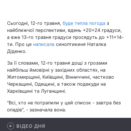
Сьогодні, 12-го травня,
буде тепла погода
з
Головна
Війна
найближчої перспективи, вдень +20+24 градуси,
а вже 13-го травня градуси просядуть до +11+14-
Україна
Політика
ти. Про це
написала
синоптикиня Наталка
Діденко.
Економіка
Світ
За її словами, 12-го травня дощі з грозами
Спорт
Наука
найбільш ймовірні у західних областях, на
Житомирщині, Київщині, Вінниччині, частково
Техно і зв'язок
Лайт
Черкащині, Одещині, а також подекуди на
Зброя
Інциденти
Харківщині та Луганщині.
"Всі, хто не потрапили у цей список - завтра без
Здоров'я
Туризм
опадів", - зазначала вона.
Цікавинки
Погода
ВІДЕО ДНЯ
Екологія
Регіони