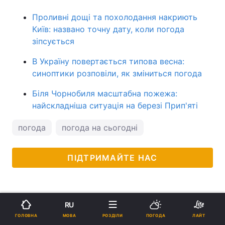
Проливні дощі та похолодання накриють
Київ: названо точну дату, коли погода
зіпсується
В Україну повертається типова весна:
синоптики розповіли, як зміниться погода
Біля Чорнобиля масштабна пожежа:
найскладніша ситуація на березі Прип'яті
погода
погода на сьогодні
ПІДТРИМАЙТЕ НАС
RU
МОВА
ГОЛОВНА
РОЗДІЛИ
ПОГОДА
ЛАЙТ