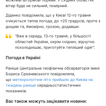
можливі штормові пориви. У східних областях
вітер буде не сильний, помірний.
Тема оформлення
Діденко повідомила, що у Києві 12-го травня
очікується тепла погода, до +20 градусів, проте з
дощем та, ймовірно, грозою, додавши:
"Вже в середу, 13-го травня, у більшості
областей України, окрім східних, відчутно
похолоднішає, приготуйте тепліший одяг".
Погода в Україні
Раніше Центральна геофізична обсерваторія імені
Бориса Срезневського повідомляла,
що
метеорологічне літо прийшло до Києва на
тиждень раніше
середньостатистичних
показників.
Вас також можуть зацікавити новини: