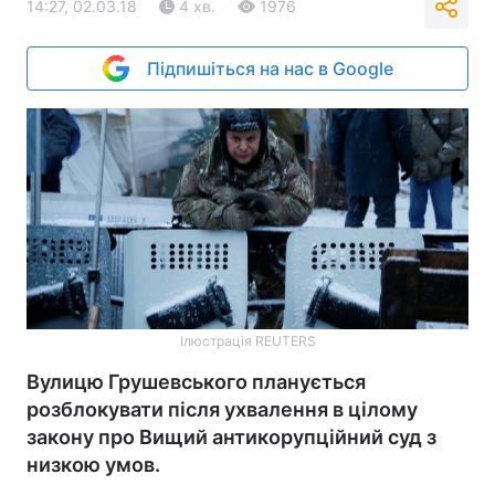
14:27, 02.03.18
4 хв.
1976
Підпишіться на нас в Google
Ілюстрація REUTERS
Вулицю Грушевського планується
розблокувати після ухвалення в цілому
закону про Вищий антикорупційний суд з
низкою умов.