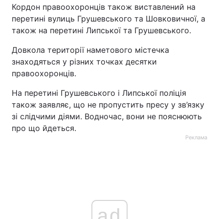
Кордон правоохоронців також виставлений на
Тема оформлення
перетині вулиць Грушевського та Шовковичної, а
також на перетині Липської та Грушевського.
Довкола території наметового містечка
знаходяться у різних точках десятки
правоохоронців.
На перетині Грушевського і Липської поліція
також заявляє, що не пропустить пресу у зв’язку
зі слідчими діями. Водночас, вони не пояснюють
про що йдеться.
Реклама
ad