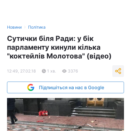
›
Новини
Політика
Сутички біля Ради: у бік
парламенту кинули кілька
"коктейлів Молотова" (відео)
12:49, 27.02.18
1 хв.
3376
Підпишіться на нас в Google