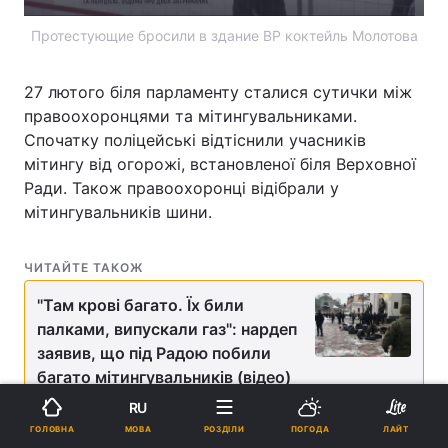
Протестующие бросили в здание ВР коктейль Молотова
27 лютого біля парламенту сталися сутички між
правоохоронцями та мітингувальниками.
Спочатку поліцейські відтіснили учасників
мітингу від огорожі, встановленої біля Верховної
Ради. Також правоохоронці відібрали у
мітингувальників шини.
ЧИТАЙТЕ ТАКОЖ
"Там крові багато. Їх били
палками, випускали газ": нардеп
заявив, що під Радою побили
багато мітингувальників (відео)
RU
Декілька учасників акції кинули у бік
МОВА
ГОЛОВНА
РОЗДІЛИ
ПОГОДА
ЛАЙТ