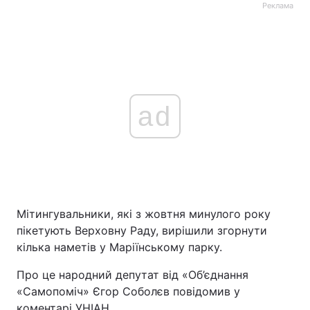
Реклама
ad
Мітингувальники, які з жовтня минулого року
пікетують Верховну Раду, вирішили згорнути
кілька наметів у Маріїнському парку.
Про це народний депутат від «Об’єднання
«Самопоміч» Єгор Соболєв повідомив у
коментарі УНІАН.