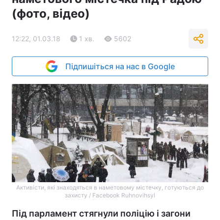
(фото, відео)
12:22, 01.03.18
1 хв.
5602
Підпишіться на нас в Google
Активісти, які знаходяться в наметовому містечку, готуються до
захисту / Facebook Ruhnovihsyl
Під парламент стягнули поліцію і загони