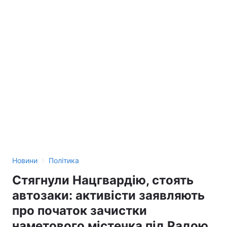
›
Новини
Політика
Стягнули Нацгвардію, стоять
автозаки: активісти заявляють
про початок зачистки
наметового містечка під Радою