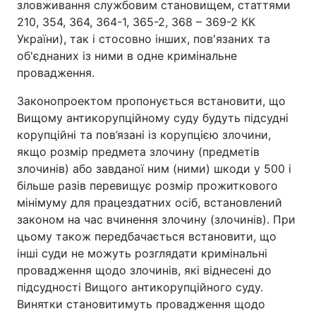
зловживання службовим становищем, статтями
210, 354, 364, 364-1, 365-2, 368 – 369-2 КК
України), так і стосовно інших, пов'язаних та
об'єднаних із ними в одне кримінальне
провадження.
Законопроектом пропонується встановити, що
Вищому антикорупційному суду будуть підсудні
корупційні та пов’язані із корупцією злочини,
якщо розмір предмета злочину (предметів
злочинів) або завданої ним (ними) шкоди у 500 і
більше разів перевищує розмір прожиткового
мінімуму для працездатних осіб, встановлений
законом на час вчинення злочину (злочинів). При
цьому також передбачається встановити, що
інші суди не можуть розглядати кримінальні
провадження щодо злочинів, які віднесені до
підсудності Вищого антикорупційного суду.
Винятки становитимуть провадження щодо