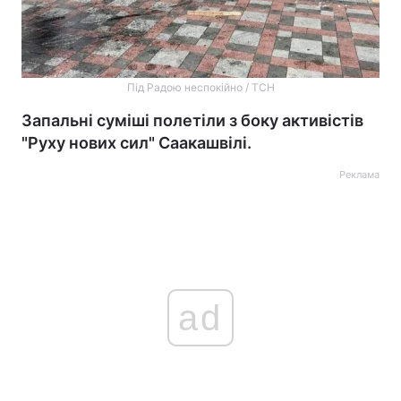
Під Радою неспокійно / ТСН
Запальні суміші полетіли з боку активістів
"Руху нових сил" Саакашвілі.
Реклама
ad