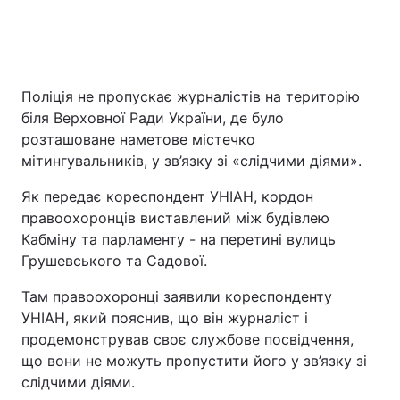
Головна
Війна
Поліція не пропускає журналістів на територію
Україна
Політика
біля Верховної Ради України, де було
розташоване наметове містечко
Економіка
Світ
мітингувальників, у зв’язку зі «слідчими діями».
Спорт
Наука
Як передає кореспондент УНІАН, кордон
правоохоронців виставлений між будівлею
Техно і зв'язок
Лайт
Кабміну та парламенту - на перетині вулиць
Грушевського та Садової.
Зброя
Інциденти
Там правоохоронці заявили кореспонденту
Здоров'я
Туризм
УНІАН, який пояснив, що він журналіст і
продемонстрував своє службове посвідчення,
Цікавинки
Погода
що вони не можуть пропустити його у зв’язку зі
слідчими діями.
Екологія
Регіони