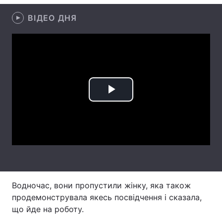
Лонгріди
ВІДЕО ДНЯ
Відео з Youtube
Статті
Інтерв'ю
Думки
Архів
Вакансії
Play
Контакти
Video
Послуги
Водночас, вони пропустили жінку, яка також
продемонструвала якесь посвідчення і сказала,
що йде на роботу.