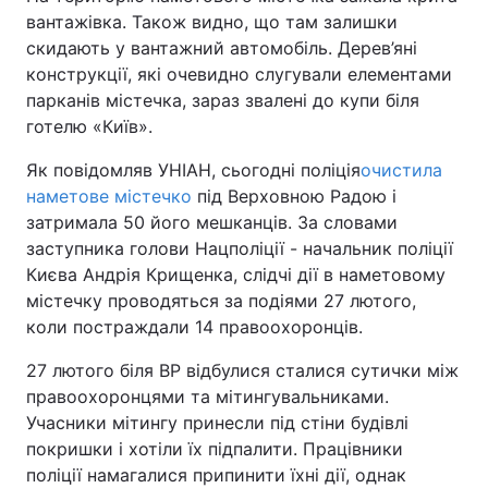
вантажівка. Також видно, що там залишки
скидають у вантажний автомобіль. Дерев’яні
конструкції, які очевидно слугували елементами
парканів містечка, зараз звалені до купи біля
готелю «Київ».
Як повідомляв УНІАН, сьогодні поліція
очистила
наметове містечко
під Верховною Радою і
затримала 50 його мешканців. За словами
заступника голови Нацполіції - начальник поліції
Києва Андрія Крищенка, слідчі дії в наметовому
містечку проводяться за подіями 27 лютого,
коли постраждали 14 правоохоронців.
27 лютого біля ВР відбулися сталися сутички між
правоохоронцями та мітингувальниками.
Учасники мітингу принесли під стіни будівлі
покришки і хотіли їх підпалити. Працівники
поліції намагалися припинити їхні дії, однак