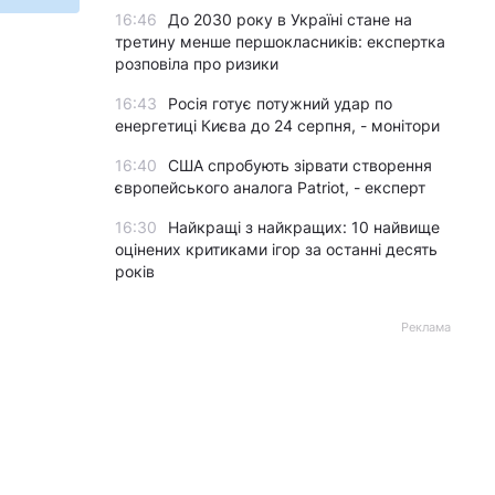
16:46
До 2030 року в Україні стане на
третину менше першокласників: експертка
розповіла про ризики
16:43
Росія готує потужний удар по
енергетиці Києва до 24 серпня, - монітори
16:40
США спробують зірвати створення
європейського аналога Patriot, - експерт
16:30
Найкращі з найкращих: 10 найвище
оцінених критиками ігор за останні десять
років
Реклама