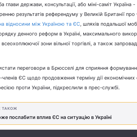
 глави держави, консультації, або міні-саміт Україна -
ренню результатів референдуму у Великій Британії про
на відносини між Україною та ЄС
, шляхів подальшої мобі
рядку денного реформ в Україні, максимального вико
а всеохоплюючої зони вільної торгівлі, а також запрова
стати переговори в Брюсселі для сприяння формуван
-членів ЄС щодо продовження терміну дії економічних 
гресією проти України, підкреслили в прес-службі.
Е ТАКОЖ
оже послабити вплив ЄС на ситуацію в Україні