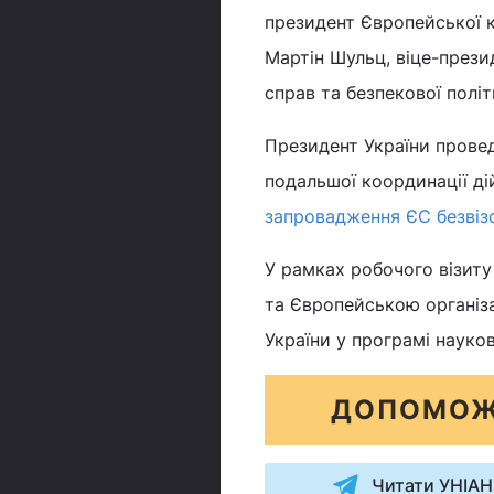
президент Європейської 
Мартін Шульц, віце-прези
справ та безпекової полі
Президент України прове
подальшої координації д
запровадження ЄС безві
У рамках робочого візиту
та Європейською організа
України у програмі науко
ДОПОМОЖ
Читати УНІАН