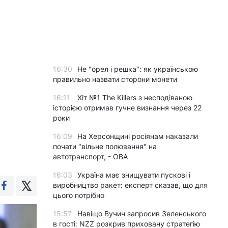
16:30
Не "орел і решка": як українською
правильно назвати сторони монети
16:11
Хіт №1 The Killers з несподіваною
історією отримав гучне визнання через 22
роки
16:09
На Херсонщині росіянам наказали
почати "вільне полювання" на
автотранспорт, - ОВА
16:03
Україна має знищувати пускові і
виробництво ракет: експерт сказав, що для
цього потрібно
15:57
Навіщо Вучич запросив Зеленського
в гості: NZZ розкрив приховану стратегію