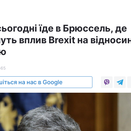
ьогодні їде в Брюссель, де
ть вплив Brexit на відноси
ою
665
іться на нас в Google