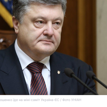
ошенко їде на міні-саміт Україна-ЄС / Фото УНІАН