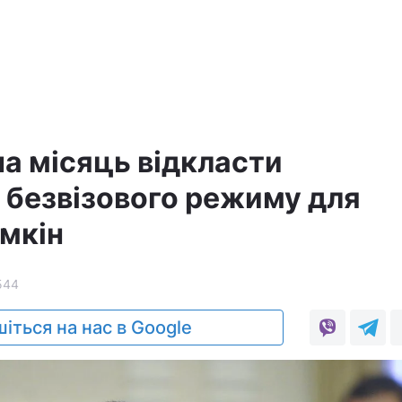
на місяць відкласти
 безвізового режиму для
імкін
544
іться на нас в Google