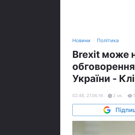
›
Новини
Політика
Brexit може 
обговорення
України - Кл
02:48, 27.06.16
2 хв.
Підпиш