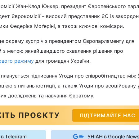
комісії Жан-Клод Юнкер, президент Європейського пар
дент Єврокомісії – високий представник ЄС із закордо
тики Федеріка Моґеріні, а також ключові комісари.
де окрему зустріч з президентом Європарламенту для
ій з метою якнайшвидшого схвалення рішення про
зового режиму
для громадян України.
 планується підписання Угоди про співробітництво між
цією з питань юстиції, а також Угоди про асоційовану 
вих досліджень та навчання Євратому.
ІТЬ ПРОЄКТУ
ПІДТРИМАЙТЕ НАС
 в Telegram
УНІАН в Google New