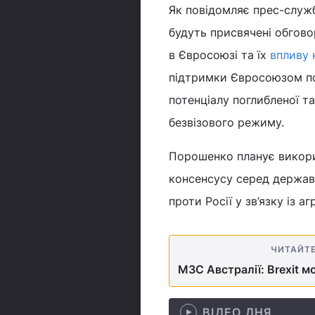
Як повідомляє прес-служба
будуть присвячені обгово
в Євросоюзі та їх
впливу 
підтримки Євросоюзом по
потенціалу поглибленої т
безвізового режиму.
Порошенко планує викори
консенсусу серед держав
проти Росії у зв’язку із а
ЧИТАЙТ
МЗС Австралії: Brexit м
ВІДЕО ДНЯ