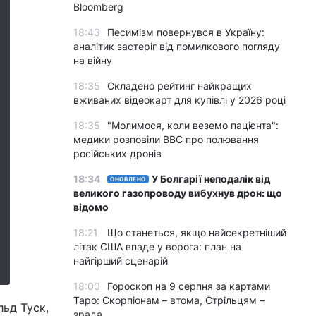
Bloomberg
18:43
Песимізм повернувся в Україну:
аналітик застеріг від помилкового погляду
на війну
18:35
Складено рейтинг найкращих
вживаних відеокарт для купівлі у 2026 році
18:35
"Молимося, коли веземо пацієнта":
медики розповіли BBC про полювання
російських дронів
18:34
У Болгарії неподалік від
ОНОВЛЕНО
великого газопроводу вибухнув дрон: що
відомо
18:21
Що станеться, якщо найсекретніший
літак США впаде у ворога: план на
найгірший сценарій
18:00
Гороскоп на 9 серпня за картами
Таро: Скорпіонам – втома, Стрільцям –
ьд Туск,
зрада