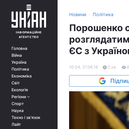
›
Новини
Політика
Порошенко с
ІНФОРМАЦІЙНЕ
розглядатиму
АГЕНТСТВО
ЄС з Україн
Головна
Війна
Україна
10:54, 27.06.16
2 хв.
Політика
Економіка
Підпиш
Світ
Екологія
Регіони
Спорт
Наука
Техно і зв'язок
Лайт