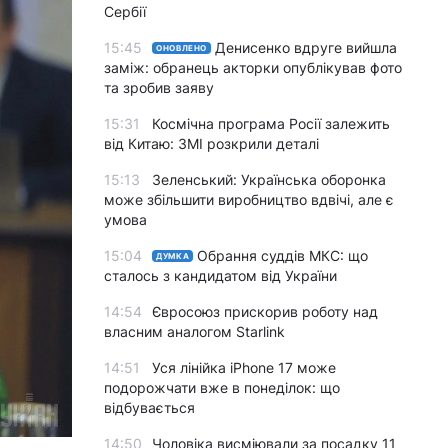
Сербії
15:45
Денисенко вдруге вийшла
ОНОВЛЕНО
заміж: обранець акторки опублікував фото
та зробив заяву
15:31
Космічна програма Росії залежить
від Китаю: ЗМІ розкрили деталі
15:13
Зеленський: Українська оборонка
може збільшити виробництво вдвічі, але є
умова
15:04
Обрання суддів МКС: що
ДУМКА
сталось з кандидатом від України
14:54
Євросоюз прискорив роботу над
власним аналогом Starlink
14:51
Уся лінійка iPhone 17 може
подорожчати вже в понеділок: що
відбувається
14:50
Чоловіка висміювали за посадку 11