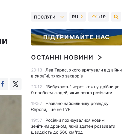
RU
+19
ПОСЛУГИ
ПІДТРИМАЙТЕ НАС
ни
ОСТАННІ НОВИНИ
20:13
Лев Тарас, якого врятували від війни
в Україні, тяжко захворів
20:12
"Вибухають" через кожну дрібницю:
9 проблем людей, яких легко розізлити
19:57
Названо найсильнішу розвідку
Європи, і це не ГУР
19:57
Росіяни похизувалися новим
зенітним дроном, який здатен розвивати
швидкість до 560 км/год