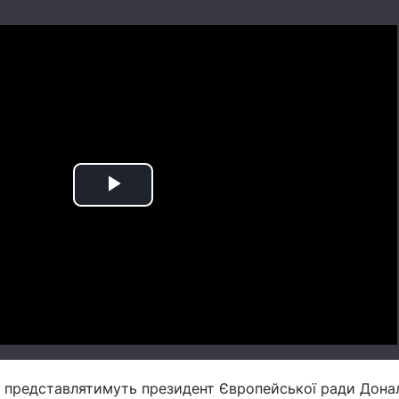
Play
Video
С представлятимуть президент Європейської ради Донал