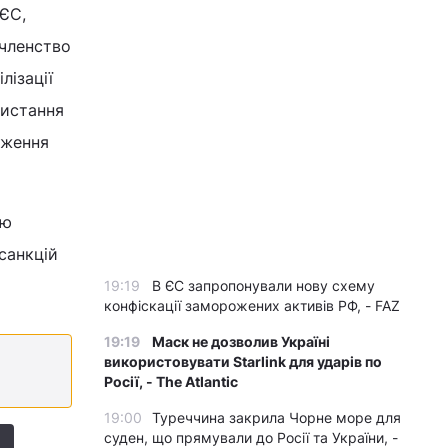
 ЄС,
 членство
лізації
ристання
дження
ню
санкцій
19:19
В ЄС запропонували нову схему
конфіскації заморожених активів РФ, - FAZ
19:19
Маск не дозволив Україні
використовувати Starlink для ударів по
Росії, - The Atlantic
19:00
Туреччина закрила Чорне море для
суден, що прямували до Росії та України, -