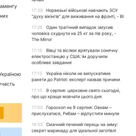
ламенту
17:38
Норвезькі військові навчають ЗСУ
нних
"духу вікінгів" для виживання на фронті, - BI
17:26
Один трагічний випадок змусив
чоловіка схуднути на 25 кг за пів року, -
The Mirror
17:16
Вівці та віслюк врятували сонячну
електростанцію у США: їм доручили
особливе завдання
17:13
Україна ніколи не випускатиме
 Україною
ракети до Patriot: експерт назвав причини
участь
17:10
9 серпня: церковне свято сьогодні,
про що краще мовчати цього дня
17:00
Гороскоп на 9 серпня: Овнам –
прислухатися, Рибам – відпустити минуле
16:55
Смачний печений перець на зиму:
секрет маринаду для ідеальної заготівлі
s