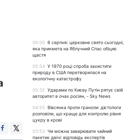
06:00
6 серпня: церковне свято сьогодні,
яка прикмета на Яблучний Спас обіцяє
щастя
05:54
У 1970 році спроба захистити
природу в США перетворилася на
екологічну катастрофу
а
05:32
Ударами по Києву Путін рятує свій
авторитет в очах росіян, - Sky News
04:55
Вівсянка проти граноли: дієтологи
розповіли, що краще для контролю рівня
цукру в крові
03:53
Чи можна заварювати чайний
пакетик двічі: відповідь експертів