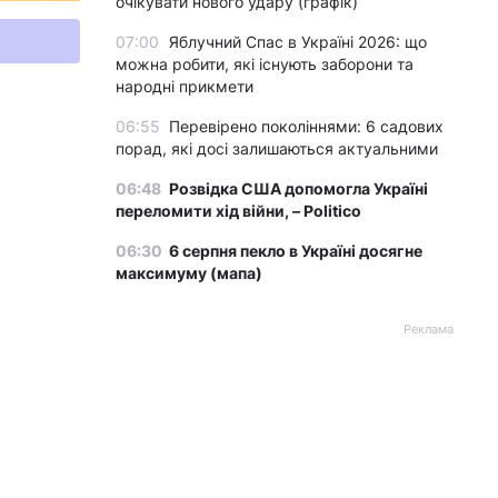
очікувати нового удару (графік)
07:00
Яблучний Спас в Україні 2026: що
можна робити, які існують заборони та
народні прикмети
06:55
Перевірено поколіннями: 6 садових
порад, які досі залишаються актуальними
06:48
Розвідка США допомогла Україні
переломити хід війни, – Politico
06:30
6 серпня пекло в Україні досягне
максимуму (мапа)
Реклама