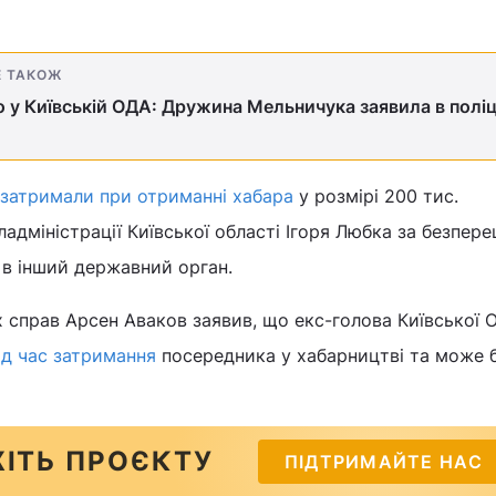
Е ТАКОЖ
 у Київській ОДА: Дружина Мельничука заявила в поліц
затримали при отриманні хабара
у розмірі 200 тис.
ладміністрації Київської області Ігоря Любка за безпер
ї в інший державний орган.
х справ Арсен Аваков заявив, що екс-голова Київської 
під час затримання
посередника у хабарництві та може 
ІТЬ ПРОЄКТУ
ПІДТРИМАЙТЕ НАС