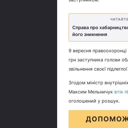
ЧИТАЙТ
Справа про хабарництво
його зникнення
9 вересня правоохоронці
грн заступника голови об
звільнення своєї підлегло
Згодом міністр внутрішні
Максим Мельничук
втік 
оголошений у розшук.
ДОПОМОЖ