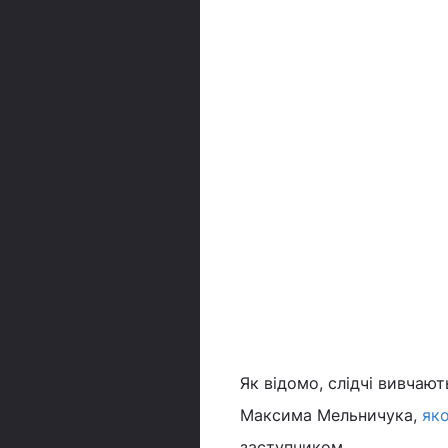
Як відомо, слідчі вивчают
Максима Мельничука,
яко
заступником.