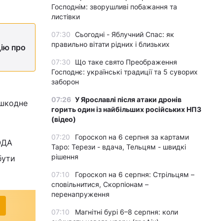
Господнім: зворушливі побажання та
листівки
07:30
Сьогодні - Яблучний Спас: як
правильно вітати рідних і близьких
ію про
07:30
Що таке свято Преображення
Господнє: українські традиції та 5 суворих
заборон
07:26
У Ярославлі після атаки дронів
ешкодне
горить один із найбільших російських НПЗ
(відео)
07:20
Гороскоп на 6 серпня за картами
ОДА
Таро: Терези - вдача, Тельцям - швидкі
рішення
бути
07:10
Гороскоп на 6 серпня: Стрільцям –
сповільнитися, Скорпіонам –
перенапруження
07:10
Магнітні бурі 6–8 серпня: коли