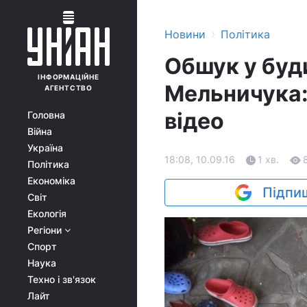
›
Новини
Політика
Обшук у буд
ІНФОРМАЦІЙНЕ
Мельничука:
АГЕНТСТВО
відео
Головна
Війна
Україна
18:08, 10.09.16
1 хв.
Політика
Економіка
Підпиш
Світ
Екологія
Регіони
Спорт
Наука
Техно і зв'язок
Лайт