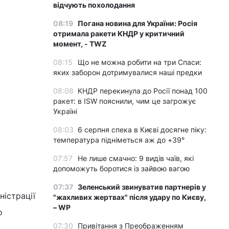
відчують похолодання
08:19
Погана новина для України: Росія
отримала ракети КНДР у критичний
момент, - TWZ
08:15
Що не можна робити на три Спаси:
яких заборон дотримувалися наші предки
08:08
КНДР перекинула до Росії понад 100
ракет: в ISW пояснили, чим це загрожує
Україні
08:03
6 серпня спека в Києві досягне піку:
температура підніметься аж до +39°
07:57
Не лише смачно: 9 видів чаїв, які
допоможуть боротися із зайвою вагою
07:37
Зеленський звинуватив партнерів у
ністрації
"жахливих жертвах" після удару по Києву,
– WP
о
07:30
Привітання з Преображенням