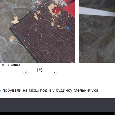
© 24 канал
1
/
5
у
побували на місці подій у будинку Мельничука.