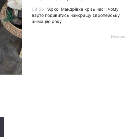
08:56
"Арко. Мандрівка крізь час": чому
варто подивитись найкращу європейську
анімацію року
Реклама
© 24 канал