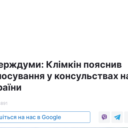
ерждуми: Клімкін пояснив
лосування у консульствах н
раїни
3891
іться на нас в Google