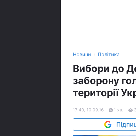
›
Новини
Політика
Вибори до Д
заборону го
території Ук
17:40, 10.09.16
1 хв.
Підпиш