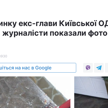
инку екс-глави Київської О
 журналісти показали фото
8930
іться на нас в Google