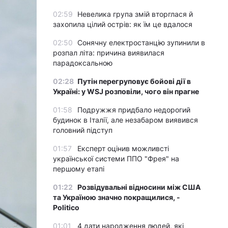
02:59
Невелика група змій вторглася й
захопила цілий острів: як їм це вдалося
02:50
Сонячну електростанцію зупинили в
розпал літа: причина виявилася
парадоксальною
02:28
Путін перегруповує бойові дії в
Україні: у WSJ розповіли, чого він прагне
01:58
Подружжя придбало недорогий
будинок в Італії, але незабаром виявився
головний підступ
01:57
Експерт оцінив можливсті
української системи ППО "Фрея" на
першому етапі
01:22
Розвідувальні відносини між США
та Україною значно покращилися, -
Politico
01:01
4 дати народження людей, які