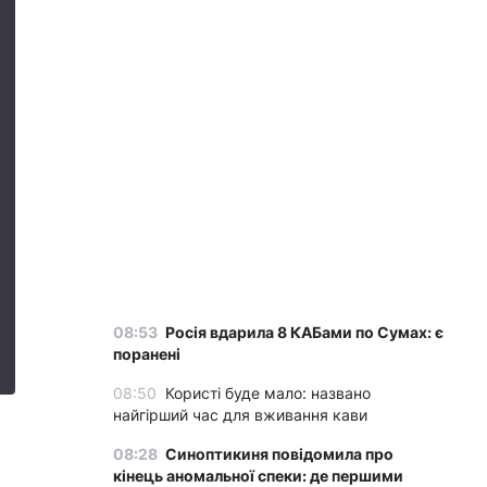
08:53
Росія вдарила 8 КАБами по Сумах: є
поранені
08:50
Користі буде мало: названо
найгірший час для вживання кави
08:28
Синоптикиня повідомила про
кінець аномальної спеки: де першими