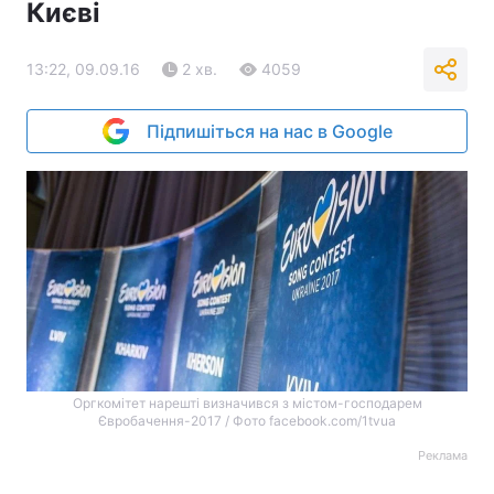
Києві
13:22, 09.09.16
2 хв.
4059
Підпишіться на нас в Google
Оргкомітет нарешті визначився з містом-господарем
Євробачення-2017 / Фото facebook.com/1tvua
Реклама