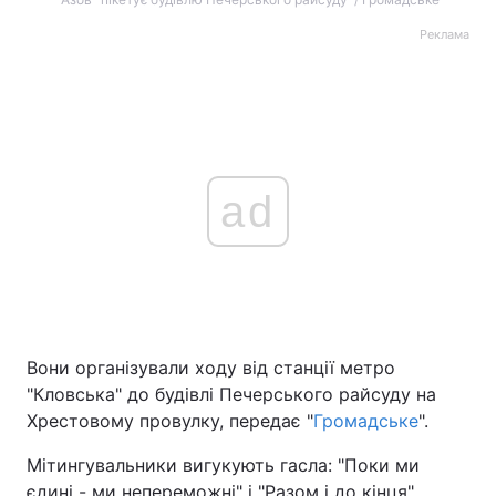
Реклама
ad
Вони організували ходу від станції метро
"Кловська" до будівлі Печерського райсуду на
Хрестовому провулку, передає "
Громадське
".
Мітингувальники вигукують гасла: "Поки ми
єдині - ми непереможні" і "Разом і до кінця".