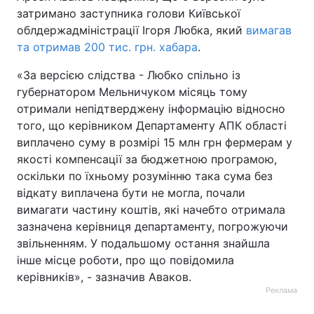
затримано заступника голови Київської
Тема оформлення
облдержадміністрації Ігоря Любка, який
вимагав
та отримав 200 тис. грн. хабара
.
«За версією слідства - Любко спільно із
губернатором Мельничуком місяць тому
отримали непідтверджену інформацію відносно
того, що керівником Департаменту АПК області
виплачено суму в розмірі 15 млн грн фермерам у
якості компенсації за бюджетною програмою,
оскільки по їхньому розумінню така сума без
відкату виплачена бути не могла, почали
вимагати частину коштів, які начебто отримала
зазначена керівниця департаменту, погрожуючи
звільненням. У подальшому остання знайшла
інше місце роботи, про що повідомила
керівників», - зазначив Аваков.
Реклама