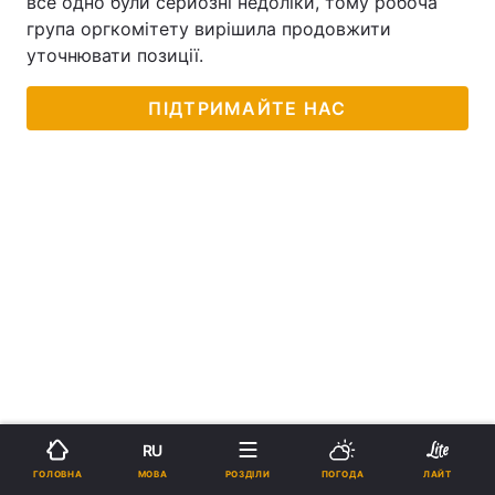
все одно були серйозні недоліки, тому робоча
група оргкомітету вирішила продовжити
уточнювати позиції.
ПІДТРИМАЙТЕ НАС
RU
МОВА
ГОЛОВНА
РОЗДІЛИ
ПОГОДА
ЛАЙТ