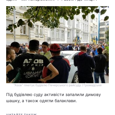
"Азов" пікетує будівлю Печерського райсуду / Громадське
Під будівлею суду активісти запалили димову
шашку, а також одягли балаклави.
ЧИТАЙТЕ ТАКОЖ