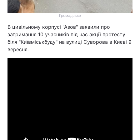
Громадське
В цивільному корпусі "Азов" заявили про
затримання 10 учасників під час акції протесту
біля "Київміськбуду" на вулиці Суворова в Києві 9
вересня.