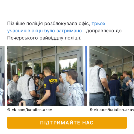
Пізніше поліція розблокувала офіс,
трьох
учасників акції було затримано
і доправлено до
Печерського райвіддлу поліції.
© vk.com/batalion.azov
© vk.com/batalion.azo
ПІДТРИМАЙТЕ НАС