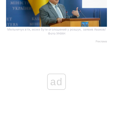
Мельничук втік, може бути оголошений у розшук, заявив Аваков/
Фото УНІАН
Реклама
ad