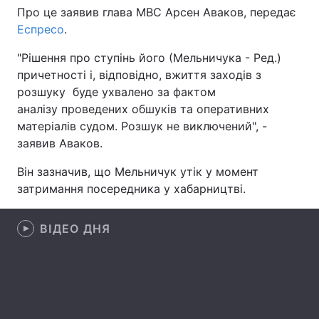
Про це заявив глава МВС Арсен Аваков, передає
Еспресо
.
"Рішення про ступінь його (Мельничука - Ред.)
Головна
Війна
причетності і, відповідно, вжиття заходів з
розшуку буде ухвалено за фактом
Україна
Політика
аналізу проведених обшуків та оперативних
Економіка
Світ
матеріалів судом. Розшук не виключений", -
заявив Аваков.
Спорт
Наука
Він зазначив, що Мельничук утік у момент
Техно і зв'язок
Лайт
затримання посередника у хабарництві.
Зброя
Інциденти
ВІДЕО ДНЯ
Здоров'я
Туризм
Цікавинки
Погода
Екологія
Регіони