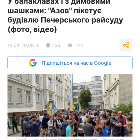
У балаклавах і з димовими
шашками: "Азов" пікетує
будівлю Печерського райсуду
(фото, відео)
14:54, 10.09.16
1 хв.
1174
Підпишіться на нас в Google
"Азов" пікетує будівлю Печерського райсуду / Громадське