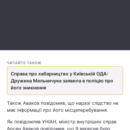
Лонгріди
Відео з Youtube
Статті
Інтерв'ю
Думки
Архів
Вакансії
ЧИТАЙТЕ ТАКОЖ
Контакти
Справа про хабарництво у Київській ОДА:
Послуги
Дружина Мельничука заявила в поліцію про
його зникнення
Також Аваков повідомив, що наразі слідство не
має інформації про його місцеперебування.
Як повідомляв УНІАН, міністр внутрішніх справ
Арсен Аваков повідомив, що 9 вересня було