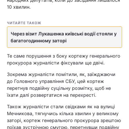
народних депутатів, коли до засідання лишалося
10 хвилин.
ЧИТАЙТЕ ТАКОЖ
Через візит Лукашенка київські водії стояли у
багатогодинному заторі
Те саме порушення з боку кортежу генерального
прокурора журналісти фіксували ще двічі.
Зокрема ж​урналісти помітили, як, заїжджаючи
до Головного управління СБУ, цей кортеж
перетнув подвійну суцільну розмітку, щоб не
їхати далі розвертатися на перехресті.
Також журналісти стали свідками як на вулиці
Мечникова, тягнучись кілька хвилин у великому
заторі, кортеж генерального прокурора зрештою
поїхав зустрічною смугою, перетнувши подвійну