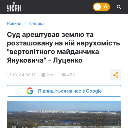
›
Новини
Політика
Суд арештував землю та
розташовану на ній нерухомість
"вертолітного майданчика
Януковича" - Луценко
12:10, 04.08.17
2 хв.
453
Підпишіться на нас в Google