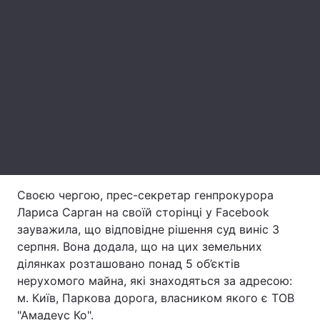
Лонгріди
Відео з Youtube
Статті
Інтерв'ю
Думки
Архів
Вакансії
Контакти
Послуги
Своєю чергою, прес-секретар генпрокурора
Лариса Сарган на своїй сторінці у Facebook
зауважила, що відповідне рішення суд виніс 3
серпня. Вона додала, що на цих земельних
ділянках розташовано понад 5 об’єктів
нерухомого майна, які знаходяться за адресою:
м. Київ, Паркова дорога, власником якого є ТОВ
"Амадеус Ко".