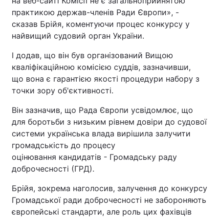
на веб-сайті Комісії не є загальноприйнятою
практикою держав-членів Ради Європи», -
сказав Брійя, коментуючи процес конкурсу у
найвищий судовий орган України.
І додав, що він був організований Вищою
кваліфікаційною комісією суддів, зазначивши,
що вона є гарантією якості процедури набору з
точки зору об'єктивності.
Він зазначив, що Рада Європи усвідомлює, що
для боротьби з низьким рівнем довіри до судової
системи українська влада вирішила залучити
громадськість до процесу
оцінювання кандидатів - Громадську раду
доброчесності (ГРД).
Брійя, зокрема наголосив, залучення до конкурсу
Громадської ради доброчесності не забороняють
європейські стандарти, але роль цих фахівців