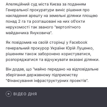
Апеляційний суд міста Києва за поданням
Генеральної прокуратури виніс рішення про
накладення арешту на земельні ділянки площею
Головна
Війна
понад 2 га та розташовані на них об'єкти
нерухомості так званого "вертолітного
Україна
Політика
майданчика Януковича".
Економіка
Світ
Як повідомив на своїй сторінці у Facebook
генеральний прокурор України Юрій Луценко,
Спорт
Наука
рішенням також заборонено користуватися,
розпоряджатися та відчужувати вказані ділянки.
Техно і зв'язок
Лайт
Він додав, що "майно передано на відповідальне
Зброя
Інциденти
зберігання державному підприємству
"Фінансування інфраструктурних проектів".
Здоров'я
Туризм
ВІДЕО ДНЯ
Цікавинки
Погода
Екологія
Регіони