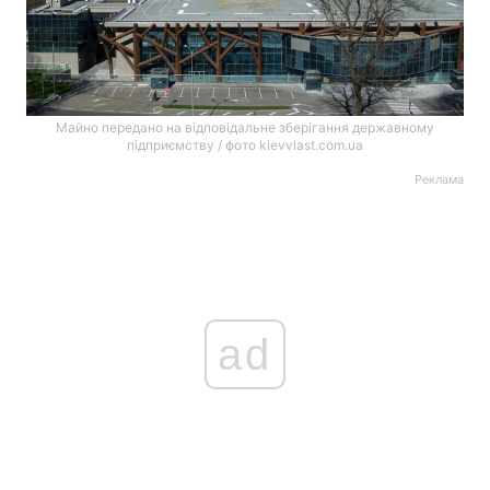
Майно передано на відповідальне зберігання державному
підприємству / фото kievvlast.com.ua
Реклама
ad