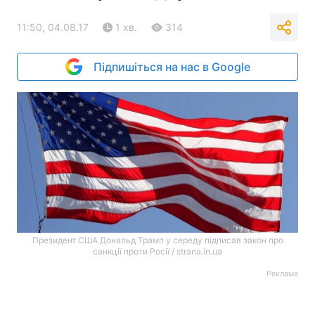
11:50, 04.08.17
1 хв.
314
Підпишіться на нас в Google
Президент США Дональд Трамп у середу підписав закон про
санкції проти Росії / strana.in.ua
Реклама