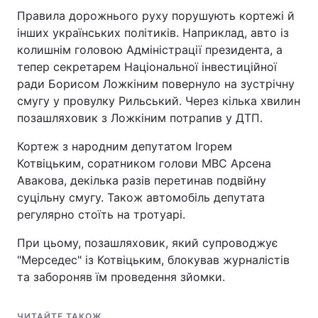
Правила дорожнього руху порушують кортежі й
інших українських політиків. Наприклад, авто із
колишнім головою Адміністрації президента, а
тепер секретарем Національної інвестиційної
ради Борисом Ложкіним повернуло на зустрічну
смугу у провулку Рильський. Через кілька хвилин
позашляховик з Ложкіним потрапив у ДТП.
Кортеж з народним депутатом Ігорем
Котвіцьким, соратником голови МВС Арсена
Авакова, декілька разів перетинав подвійну
суцільну смугу. Також автомобіль депутата
регулярно стоїть на тротуарі.
При цьому, позашляховик, який супроводжує
"Мерседес" із Котвіцьким, блокував журналістів
та забороняв їм проведення зйомки.
ЧИТАЙТЕ ТАКОЖ