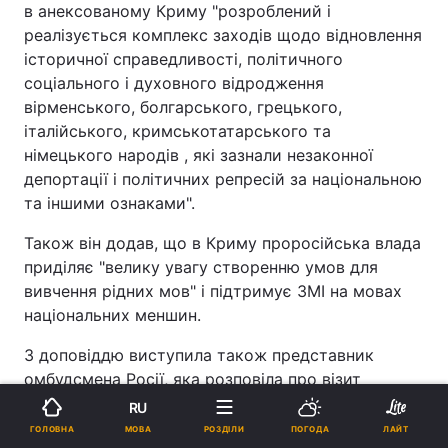
в анексованому Криму "розроблений і
реалізується комплекс заходів щодо відновлення
історичної справедливості, політичного
соціального і духовного відродження
вірменського, болгарського, грецького,
італійського, кримськотатарського та
німецького народів , які зазнали незаконної
депортації і політичних репресій за національною
та іншими ознаками".
Також він додав, що в Криму проросійська влада
приділяє "велику увагу створенню умов для
вивчення рідних мов" і підтримує ЗМІ на мовах
національних меншин.
З доповіддю виступила також представник
омбудсмена Росії, яка розповіла про візит
уповноваженої з прав людини в Росії Тетяни
RU
Москалькової в анексований Крим, в рамках
МОВА
ГОЛОВНА
РОЗДІЛИ
ПОГОДА
ЛАЙТ