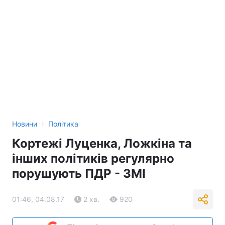
›
Новини
Політика
Кортежі Луценка, Ложкіна та
інших політиків регулярно
порушують ПДР - ЗМІ
01:46, 04.08.17
2 хв.
920