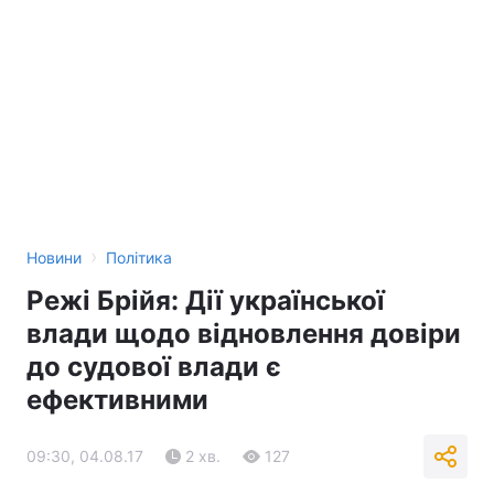
›
Новини
Політика
Режі Брійя: Дії української
влади щодо відновлення довіри
до судової влади є
ефективними
09:30, 04.08.17
2 хв.
127