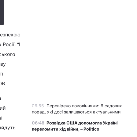
безпекою
осії. “І
ського
ову
ії
ОВ.
а
06:55
Перевірено поколіннями: 6 садових
вий
порад, які досі залишаються актуальними
і
06:48
Розвідка США допомогла Україні
ійдуть
переломити хід війни, – Politico