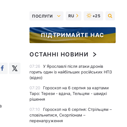
RU
+25
ПОСЛУГИ
ПІДТРИМАЙТЕ НАС
ОСТАННІ НОВИНИ
07:26
У Ярославлі після атаки дронів
горить один із найбільших російських НПЗ
(відео)
07:20
Гороскоп на 6 серпня за картами
Таро: Терези - вдача, Тельцям - швидкі
рішення
а
07:10
Гороскоп на 6 серпня: Стрільцям –
сповільнитися, Скорпіонам –
перенапруження