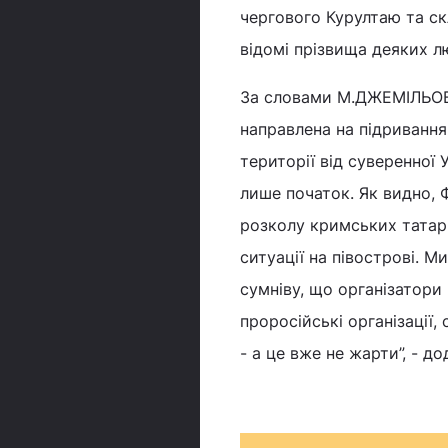
чергового Курултаю та скл
відомі прізвища деяких лю
За словами М.ДЖЕМІЛЬОВА
направлена на підривання 
території від суверенної У
лише початок. Як видно, 
розколу кримських татар 
ситуації на півострові. М
сумніву, що організатори
проросійські організації,
- а це вже не жарти”, - до