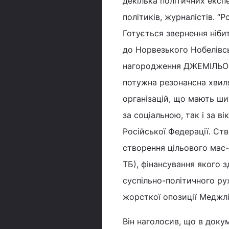
декілька політичних експе
політиків, журналістів. 
Готується звернення ніби
до Норвезького Нобелівсь
нагородження ДЖЕМІЛЬОВА
потужна резонансна хвил
організацій, що мають ши
за соціальною, так і за 
Російської Федерації. Ст
створення цільового мас-м
ТБ), фінансування якого 
суспільно-політичного ру
жорсткої опозиції Меджлі
Він наголосив, що в доку