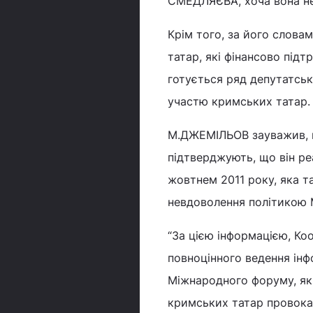
СМЕДЛЯЄВА, хоча вона не 
Крім того, за його слова
татар, які фінансово підт
готується ряд депутатськ
участю кримських татар.
М.ДЖЕМІЛЬОВ зауважив, що
підтверджують, що він ре
жовтнем 2011 року, яка т
невдоволення політикою 
“За цією інформацією, Ко
повноцінного ведення інфо
Міжнародного форуму, яки
кримських татар провокац