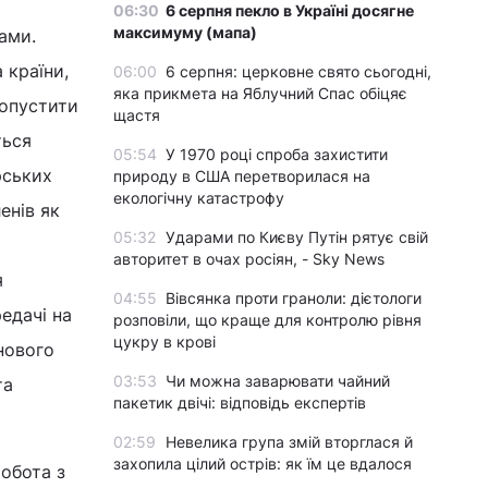
06:30
6 серпня пекло в Україні досягне
максимуму (мапа)
ами.
 країни,
06:00
6 серпня: церковне свято сьогодні,
яка прикмета на Яблучний Спас обіцяє
допустити
щастя
ться
05:54
У 1970 році спроба захистити
рських
природу в США перетворилася на
екологічну катастрофу
енів як
05:32
Ударами по Києву Путін рятує свій
авторитет в очах росіян, - Sky News
я
04:55
Вівсянка проти граноли: дієтологи
едачі на
розповіли, що краще для контролю рівня
цукру в крові
нового
03:53
Чи можна заварювати чайний
та
пакетик двічі: відповідь експертів
02:59
Невелика група змій вторглася й
захопила цілий острів: як їм це вдалося
робота з