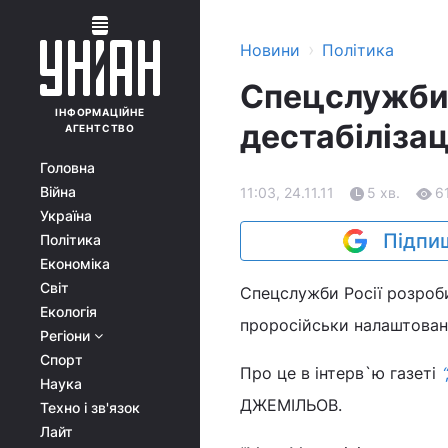
›
Новини
Політика
Спецслужби 
ІНФОРМАЦІЙНЕ
дестабілізац
АГЕНТСТВО
Головна
Війна
11:03, 24.11.11
5 хв.
6
Україна
Підпиш
Політика
Економіка
Світ
Спецслужби Росії розробил
Екологія
проросійськи налаштован
Регіони
Спорт
Про це в інтерв`ю газеті
Наука
ДЖЕМІЛЬОВ.
Техно і зв'язок
Лайт