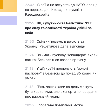
22:02
Україна не вступить до НАТО, але це
не поразка для Києва, - колумніст
Rzeczpospolita
21:55
ШІ, супутники та балістика: NYT
про силу та слабкості України у війні за
небо
21:53
Скільки іноземців воюють за
Україну: Решетилова дала відповідь
21:24
Впіймати пускову "Іскандера" вкрай
важко: Бескрестнов назвав причину
21:13
У цій країні пропонують "золоті
паспорти" з безвізом до понад 85 країн: які
умови
21:13
П'ять чашок кави на день можуть
бути корисними, але експерти попередили
про важливий нюанс
20:52
Глобальне потепління може