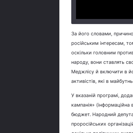
За його словами, причино
російським інтересам, т
оскільки головним проти
народу, вони ставлять св
Меджлісу й включити в йо
активістів, які в майбут
У вказаній програмі, дод
кампанія» (інформаційна 
бюджет. Народний депутат
проросійських організаці