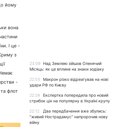
 що йому
ьки вона
 частини
и. І це -
Криму з
ції
23:09
Над Землею зійшов Оленячий
Місяць: як це вплине на знаки зодіаку
 Немає
22:55
Макрон різко відреагував на нові
ерстви -
удари РФ по Києву
 та флот
22:24
Експертка попередила про новий
стрибок цін на популярну в Україні крупу
22:12
Два передбачення вже збулись:
"живий Нострадамус" напророчив нову
війну