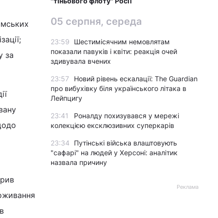
"тіньового флоту" Росії
05 серпня, середа
имських
зації;
23:59
Шестимісячним немовлятам
показали павуків і квіти: реакція очей
у за
здивувала вчених
23:57
Новий рівень ескалації: The Guardian
про вибухівку біля українського літака в
ії
Лейпцигу
вану
23:41
Роналду похизувався у мережі
щодо
колекцією ексклюзивних суперкарів
23:34
Путінські війська влаштовують
"сафарі" на людей у Херсоні: аналітик
назвала причину
зрив
Реклама
роживання
в