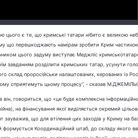
ю цього є те, що кримські татари нібито є великою не
ому що перешкоджають намірам зробити Крим частиною Р
вником цього задуму виступає Меджліс кримськотатар
оїм завданням розділити кримських татар, усунути гол
го склад проросійськи налаштованих, керованих із Рос
ньому сприятимуть цьому процесу”, - сказав М.ДЖЕМІЛЬ
ав він, говориться, що «це буде комплексна інформаційн
війна), на фінансування якої виділяється окремий цільо
 зауважив, що для втілення цих заходів у Криму на баз
й формується Координаційний штаб, до складу якого вв