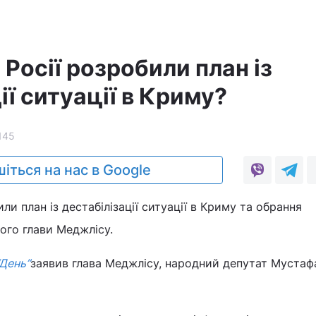
Росії розробили план із
ії ситуації в Криму?
145
іться на нас в Google
и план із дестабілізації ситуації в Криму та обрання
ого глави Меджлісу.
“День”
заявив глава Меджлісу, народний депутат Мустаф