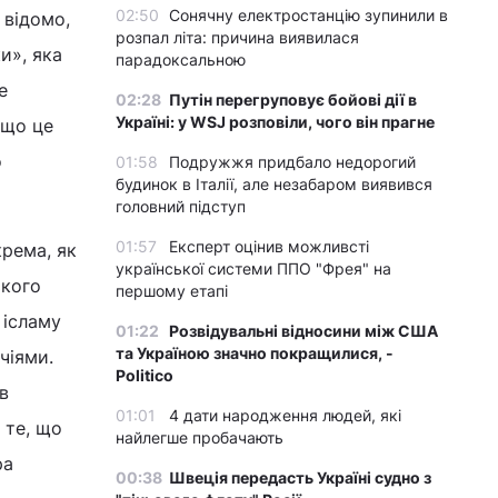
02:50
Сонячну електростанцію зупинили в
 відомо,
розпал літа: причина виявилася
и», яка
парадоксальною
е
02:28
Путін перегруповує бойові дії в
Україні: у WSJ розповіли, чого він прагне
 що це
о
01:58
Подружжя придбало недорогий
будинок в Італії, але незабаром виявився
головний підступ
01:57
Експерт оцінив можливсті
рема, як
української системи ППО "Фрея" на
ького
першому етапі
 ісламу
01:22
Розвідувальні відносини між США
та Україною значно покращилися, -
чіями.
Politico
в
01:01
4 дати народження людей, які
 те, що
найлегше пробачають
ра
00:38
Швеція передасть Україні судно з