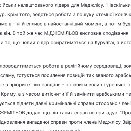
сійськи налаштованого лідера для Меджлісу. “Наскільки
ур. Крім того, ведеться робота з пошуку «темної конячк
ме в тіні й спливе в найостанніший момент, а потім буд
ав він. В той же час М.ДЖЕМІЛЬОВ висловив сподівання,
 те, що новий лідер обиратиметься на Курултаї, а йог
роводитиметься робота в релігійному середовищі, зок
сламу, готується посилення позицій так званого арабс
не з пріоритетних завдань - ослабити вплив турецького
Криму, а з часом витіснити її й замінити арабськими те
нується підняти давні кримінальні справи стосовно члені
ЖЕМІЛЬОВ додав, що він таких справ не пригадує. “Про
 відновлення вигаданої справи проти члена Меджлісу Заї