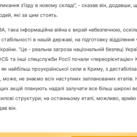
икання з’їзду в новому складі”, - сказав він, додавши,
дей, які за цим стоять.
, така інформаційна війна є вкрай небезпечною, оскіл
стабільності в нашій державі, на підготовку відділення
країни. “Це - реальна загроза національній безпеці Україн
ФСБ та інші спецслужби Росії почали «переорієнтацію» 
як найбільш проукраїнської сили в Криму, з дестабіліза
и, може, не знаємо всіх наступних запланованих етапів.
 цих акцій планують надалі залучати все більш широкі в
 силові структури; на останньому етапі, можливо, армію
дав він.