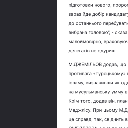
підготовки нового, проро
зараз йде добір кандидат
до останнього перебувати
вибрана головою”, - сказ
малоймовірно, враховуючи
делегатів не одуриш.
М.ДЖЕМІЛЬОВ додав, що п
противага «турецькому» і
ісламу, визначивши як од
на мусульманську умму в 
Крім того, додав він, пла
Меджлісу. При цьому М.Д
це справді так, свідчить