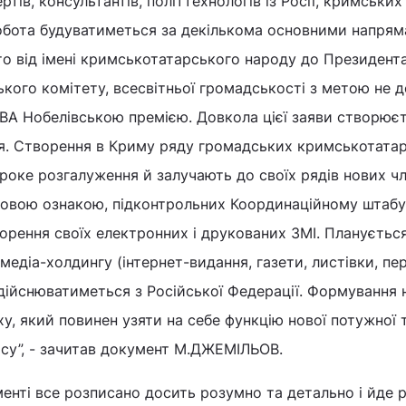
ртів, консультантів, політтехнологів із Росії, кримських
“Робота будуватиметься за декількома основними напрям
то від імені кримськотатарського народу до Президента
кого комітету, всесвітньої громадськості з метою не 
 Нобелівською премією. Довкола цієї заяви створює
я. Створення в Криму ряду громадських кримськотата
роке розгалуження й залучають до своїх рядів нових чл
віковою ознакою, підконтрольних Координаційному штабу
ворення своїх електронних і друкованих ЗМІ. Плануєтьс
едіа-холдингу (інтернет-видання, газети, листівки, пер
здійснюватиметься з Російської Федерації. Формування 
ху, який повинен узяти на себе функцію нової потужної 
су”, - зачитав документ М.ДЖЕМІЛЬОВ.
менті все розписано досить розумно та детально і йде 