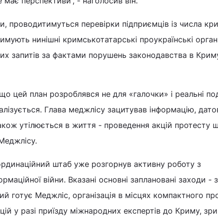
має перспективи”, - наголосив він.
ми, проводитимуться перевірки підприємців із числа кр
римують нинішні кримськотатарські проукраїнські органі
их запитів за фактами порушень законодавства в Крим
 цей план розроблявся не для «галочки» і реальні под
алізується. Глава меджлісу зацитував інформацію, дато
акож утілюється в життя - проведення акцій протесту 
Меджлісу.
ординаційний штаб уже розгорнув активну роботу з
рмаційної війни. Вказані основні заплановані заходи - 
й готує Меджліс, організація в місцях компактного п
ій у разі приїзду міжнародних експертів до Криму, зри