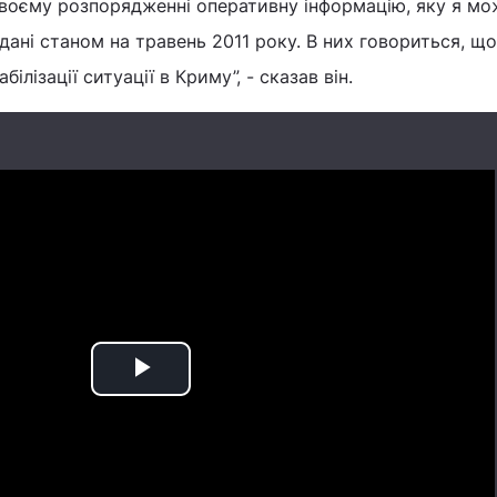
своєму розпорядженні оперативну інформацію, яку я мо
 дані станом на травень 2011 року. В них говориться, щ
лізації ситуації в Криму”, - сказав він.
Play
Video