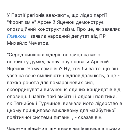
У Партії регіонів вважають, що лідер партії
"Фронт змін" Арсеній Яценюк демонструє
опозиційний конструктивізм. Про це, як заявляє
Главком
, заявив народний депутат від ПР
Михайло Чечетов.
"Серед нинішніх лідерів опозиції на мою
особисту думку, заслуговує поваги Арсеній
Яценюк. Чому саме він? Ну, хоч би за те, що він
узяв на себе сміливість і відповідальність, а це -
важка робота для помаранчевих сил,
скоординувати висунення єдиних кандидатів від
опозиції. І навіть такі амбітні і одіозні політики,
як Тягнибок і Турчинов, визнали його лідерство в
цьому принципово важливому для майбутньої
політичної системи питанні", - сказав він.
Чечетов відмітив, що влада зацікавлена в цьому,