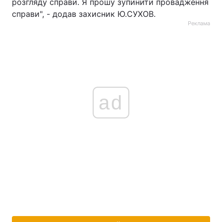
розгляду справи. Я прошу зупинити провадження
справи", - додав захисник Ю.СУХОВ.
Тема оформлення
Реклама
ad