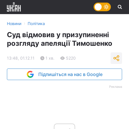
›
Новини
Політика
Суд відмовив у призупиненні
розгляду апеляції Тимошенко
13:48, 01.12.11
1 хв.
5220
Підпишіться на нас в Google
Реклама