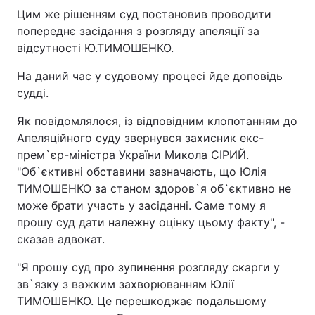
Цим же рішенням суд постановив проводити
Лонгріди
попереднє засідання з розгляду апеляції за
відсутності Ю.ТИМОШЕНКО.
Відео з Youtube
Статті
На даний час у судовому процесі йде доповідь
судді.
Інтерв'ю
Думки
Як повідомлялося, із відповідним клопотанням до
Архів
Вакансії
Апеляційного суду звернувся захисник екс-
прем`єр-міністра України Микола СІРИЙ.
Контакти
"Об`єктивні обставини зазначають, що Юлія
ТИМОШЕНКО за станом здоров`я об`єктивно не
Послуги
може брати участь у засіданні. Саме тому я
прошу суд дати належну оцінку цьому факту", -
сказав адвокат.
"Я прошу суд про зупинення розгляду скарги у
зв`язку з важким захворюванням Юлії
ТИМОШЕНКО. Це перешкоджає подальшому