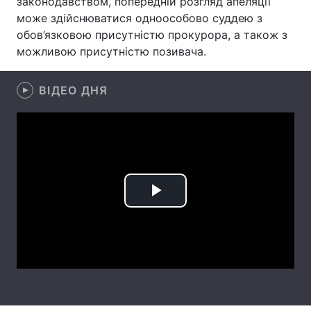
законодавством, попередній розгляд апеляції
може здійснюватися одноособово суддею з
обов’язковою присутністю прокурора, а також з
можливою присутністю позивача.
Головна
Війна
ВІДЕО ДНЯ
Україна
Політика
Економіка
Світ
Спорт
Наука
Техно і зв'язок
Лайт
Play
Зброя
Інциденти
Video
Здоров'я
Туризм
Цікавинки
Погода
Екологія
Регіони