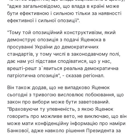
"адже загальновідомо, що влада в країні може
бути ефективною і сильною тільки за наявності
ефективної і сильної опозиції".
"Тому той опозиційний конструктивізм, який
демонструє опозиція з подачі Яценюка в
просуванні України до демократичних
стандартів, у тому числі в законодавчому полі,
дає нам усі підстави сподіватися, що у нас,
врешті-решт з`явиться реальна демократична
патріотична опозиція", - сказав регіонал.
Він також додав, що не випадково Яценюк
сьогодні з тривогою висловлює побоювання, що
закон про вибори може бути заветований.
"Враховуючи ту упевненість, з якою Яценюк
говорить про можливе вето, не виключаю, що він
може мати конфіденційну інформацію про наміри
Банкової, адже навколо рішення Президента за