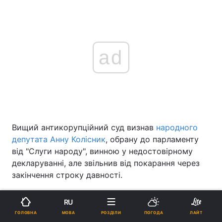
ad
Вищий антикорупційний суд визнав
народного
депутата Анну Колісник
, обрану до парламенту
від "Слуги народу", винною у недостовірному
декларуванні, але звільнив від покарання через
закінчення строку давності.
Як повідомила прес-служба Спеціалізованої
RU
антикорупційної прокуратури, у ВАКС оголошено
МОВА
ГОЛОВНА
РОЗДІЛИ
ПОГОДА
ЛАЙТ
вирок, яким чинного народного депутата