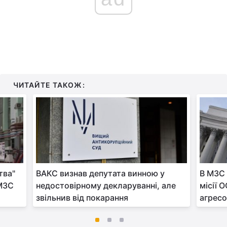
ЧИТАЙТЕ ТАКОЖ:
тва"
ВАКС визнав депутата винною у
В МЗС 
 МЗС
недостовірному декларуванні, але
місії 
звільнив від покарання
агрес