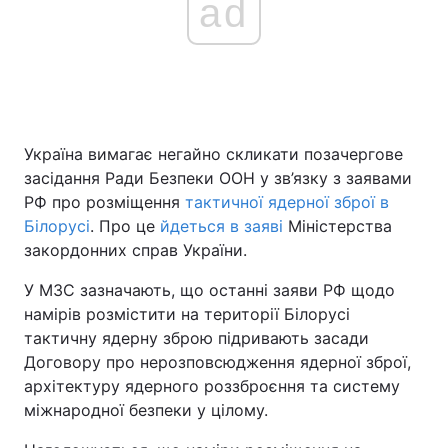
ad
Головна
Війна
Україна
Політика
Україна вимагає негайно скликати позачергове
Економіка
Світ
засідання Ради Безпеки ООН у зв’язку з заявами
РФ про розміщення
тактичної ядерної зброї в
Спорт
Наука
Білорусі
. Про це
йдеться в заяві
Міністерства
закордонних справ України.
Техно і зв'язок
Лайт
У МЗС зазначають, що останні заяви РФ щодо
Зброя
Інциденти
намірів розмістити на території Білорусі
тактичну ядерну зброю підривають засади
Здоров'я
Туризм
Договору про нерозповсюдження ядерної зброї,
архітектуру ядерного роззброєння та систему
Цікавинки
Погода
міжнародної безпеки у цілому.
Екологія
Регіони