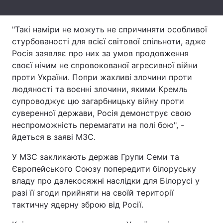
Тема оформлення
"Такі наміри не можуть не спричиняти особливої
стурбованості для всієї світової спільноти, адже
Росія заявляє про них за умов продовження
своєї нічим не спровокованої агресивної війни
проти України. Попри жахливі злочини проти
людяності та воєнні злочини, якими Кремль
супроводжує цю загарбницьку війну проти
суверенної держави, Росія демонструє свою
неспроможність перемагати на полі бою", -
йдеться в заяві МЗС.
У МЗС закликають держав Групи Семи та
Європейського Союзу попередити білоруську
владу про далекосяжні наслідки для Білорусі у
разі її згоди прийняти на своїй території
тактичну ядерну зброю від Росії.