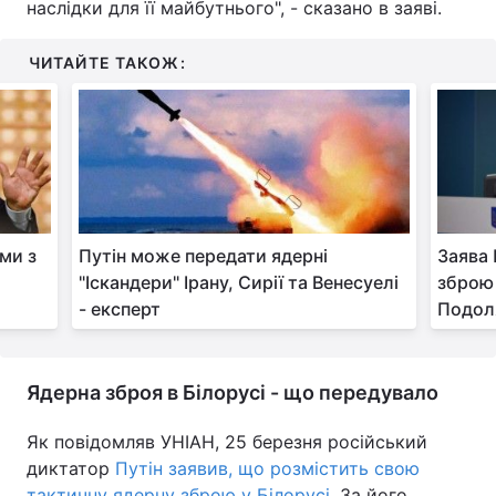
наслідки для її майбутнього", - сказано в заяві.
ЧИТАЙТЕ ТАКОЖ:
ми з
Путін може передати ядерні
Заява 
"Іскандери" Ірану, Сирії та Венесуелі
зброю 
- експерт
Подол
Ядерна зброя в Білорусі - що передувало
Як повідомляв УНІАН, 25 березня російський
диктатор
Путін заявив, що розмістить свою
тактичну ядерну зброю у Білорусі
. За його