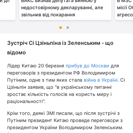
 дії
ВАКС визнав депутата винною у
В МЗС 
недостовірному декларуванні, але
місії 
звільнив від покарання
агрес
Зустріч Сі Цзіньпіна із Зеленським - що
відомо
Лідер Китаю 20 березня
прибув до Москви
для
переговорів з президентом РФ Володимиром
Путіним, одне з тим яких стала
війна в Україні
. Сі
Цзіньпін заявив, що "в українському питанні
зростає кількість голосів на користь миру і
раціональності".
Крім того, деякі ЗМІ писали, що після зустрічі з
Путіним президент Китаю проведе переговори з
президентом України Володимиром Зеленським.