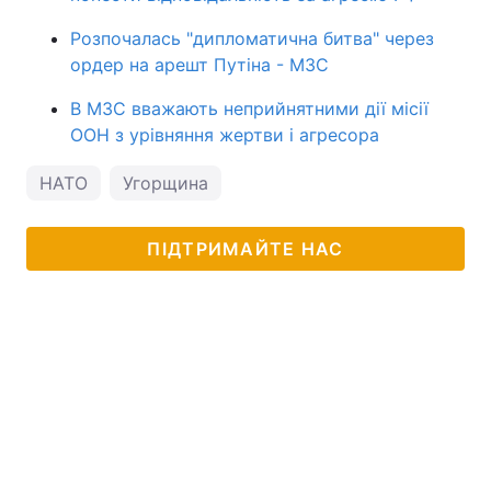
Розпочалась "дипломатична битва" через
ордер на арешт Путіна - МЗС
В МЗС вважають неприйнятними дії місії
ООН з урівняння жертви і агресора
НАТО
Угорщина
ПІДТРИМАЙТЕ НАС