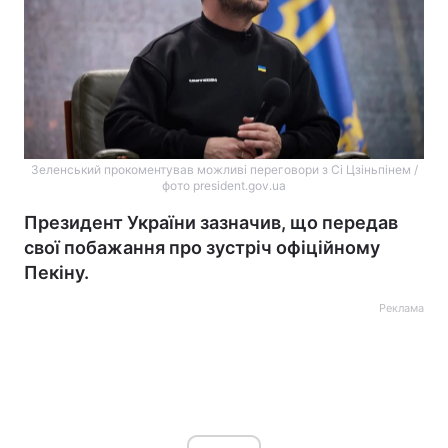
Зеленський прокоментував можливі переговори з Сі Цзіньпінем /
фото president.gov.ua
Президент України зазначив, що передав
свої побажання про зустріч офіційному
Пекіну.
Реклама