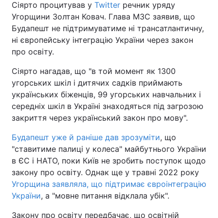
Сіярто процитував у
Twitter
речник уряду
Угорщини Золтан Ковач. Глава МЗС заявив, що
Будапешт не підтримуватиме ні трансатлантичну,
ні європейську інтеграцію України через закон
про освіту.
Сіярто нагадав, що "в той момент як 1300
угорських шкіл і дитячих садків приймають
українських біженців, 99 угорських навчальних і
середніх шкіл в Україні знаходяться під загрозою
закриття через український закон про мову".
Будапешт уже й раніше дав зрозуміти
, що
"ставитиме палиці у колеса" майбутнього України
в ЄС і НАТО, поки Київ не зробить поступок щодо
закону про освіту. Однак ще у травні 2022 року
Угорщина заявляла, що підтримає євроінтеграцію
України
, а "мовне питання відклала убік".
Закону про освіту передбачає, що освітній