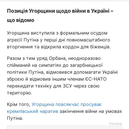
Поз
иція Угорщини щодо війни в Україні –
що відомо
Угорщина виступила з формальним осудом
агресії Путіна у перші дні повномасштабного
вторгнення та відкрила кордон для біженців.
Разом з тим уряд Орбана, неодноразово
спійманий на симпатіях до загарбницької
політики Путіна, відмовився допомагати Україні
зброєю й відмовив іншим членам ЄС-НАТО
перекидати техніку для ЗСУ через свою
територію.
Крім того,
Угорщина повсякчас просуває
кремлівський наратив
закінчення війни на умовах
Путіна.
Реклама