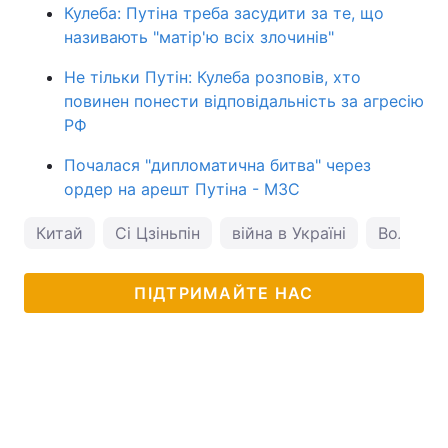
Кулеба: Путіна треба засудити за те, що
називають "матір'ю всіх злочинів"
Не тільки Путін: Кулеба розповів, хто
повинен понести відповідальність за агресію
РФ
Почалася "дипломатична битва" через
ордер на арешт Путіна - МЗС
Китай
Сі Цзіньпін
війна в Україні
Володим
ПІДТРИМАЙТЕ НАС