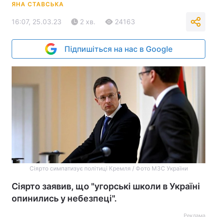
ЯНА СТАВСЬКА
16:07, 25.03.23
2 хв.
24163
Підпишіться на нас в Google
Сіярто симпатизує політиці Кремля / Фото МЗС України
Сіярто заявив, що "угорські школи в Україні
опинились у небезпеці".
Реклама