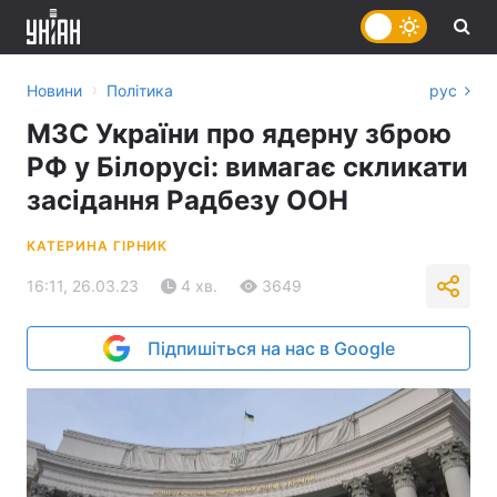
›
Новини
Політика
рус
МЗС України про ядерну зброю
РФ у Білорусі: вимагає скликати
засідання Радбезу ООН
КАТЕРИНА ГІРНИК
16:11, 26.03.23
4 хв.
3649
Підпишіться на нас в Google