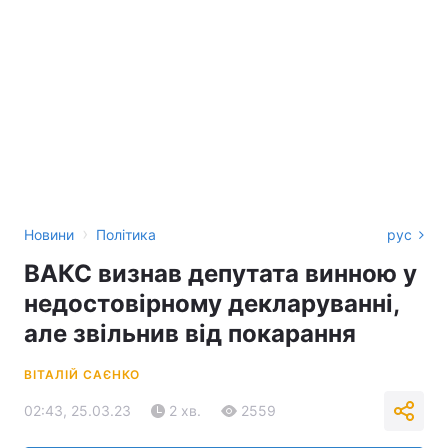
›
Новини
Політика
рус
ВАКС визнав депутата винною у
недостовірному декларуванні,
але звільнив від покарання
ВІТАЛІЙ САЄНКО
02:43, 25.03.23
2 хв.
2559