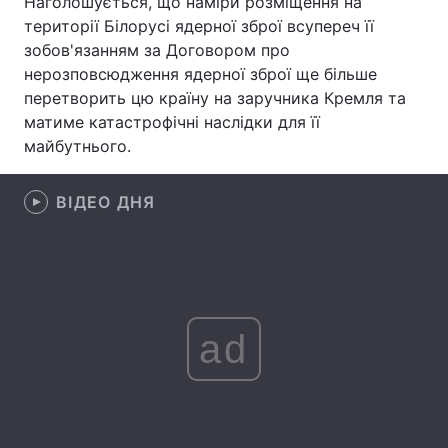
Наголошується, що наміри розміщення на
території Білорусі ядерної зброї всупереч її
Лонгріди
зобов'язанням за Договором про
нерозповсюдження ядерної зброї ще більше
Відео з Youtube
Статті
перетворить цю країну на заручника Кремля та
матиме катастрофічні наслідки для її
Інтерв'ю
Думки
майбутнього.
Архів
Вакансії
ВІДЕО ДНЯ
Контакти
Послуги
ad