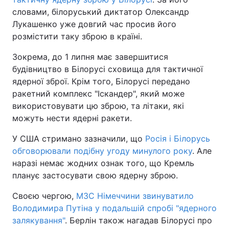
словами, білоруський диктатор Олександр
Лукашенко уже довгий час просив його
розмістити таку зброю в країні.
Зокрема, до 1 липня має завершитися
будівництво в Білорусі сховища для тактичної
ядерної зброї. Крім того, Білорусі передано
ракетний комплекс "Іскандер", який може
використовувати цю зброю, та літаки, які
можуть нести ядерні ракети.
У США стримано зазначили, що
Росія і Білорусь
обговорювали подібну угоду минулого року
. Але
наразі немає жодних ознак того, що Кремль
планує застосувати свою ядерну зброю.
Своєю чергою,
МЗС Німеччини звинуватило
Володимира Путіна у подальшій спробі "ядерного
залякування"
. Берлін також нагадав Білорусі про