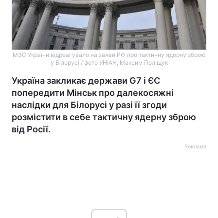
МЗС України відреагувало на заяви РФ про тактичну ядерну зброю
у Білорусі / фото УНІАН, Максим Поліщук
Україна закликає держави G7 і ЄС
попередити Мінськ про далекосяжні
наслідки для Білорусі у разі її згоди
розмістити в себе тактичну ядерну зброю
від Росії.
Реклама