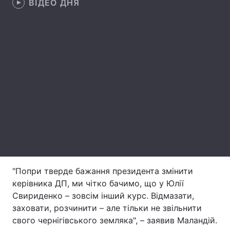
ВІДЕО ДНЯ
Лонгріди
Відео з Youtube
Статті
Інтерв'ю
Думки
Архів
Вакансії
Контакти
Послуги
"Попри тверде бажання президента змінити
керівника ДП, ми чітко бачимо, що у Юлії
Свириденко – зовсім інший курс. Відмазати,
заховати, розчинити – але тільки не звільнити
свого чернігівського земляка", – заявив Маландій.