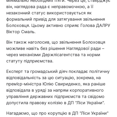
мінімально необхідних п’яти. Через це, стверджує
він, наглядова рада є неправомочною, а її
незаконний статус використовується як
формальний привід для затягування звільнення
Болоховця. Цьому активно сприяє Голова ДАЛРУ
Віктор Смаль.
Він також наголосив, що звільнення Болоховця
можливе навіть без рішення Наглядової ради –
через механізми Держлісагентства та норми
статуту підприємства.
Експерт та громадський діяч покладає політичну
відповідальність за цю ситуацію, зокрема, на
прем’єр-міністра Юлію Свириденко, яка раніше
відповідала в уряді за напрям корпоративного
управління державних підприємств та свідомо
допустила правову колізію в ДП "Ліси України".
Нагадаємо, що про корупцію в ДП "Ліси України"