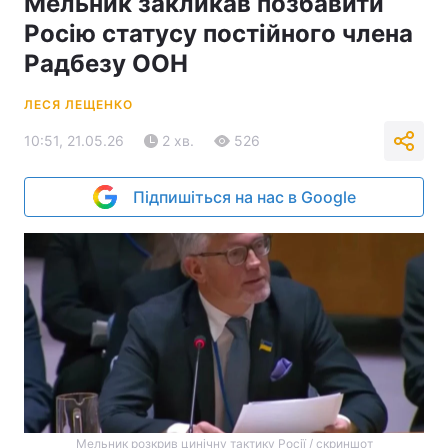
Мельник закликав позбавити
Росію статусу постійного члена
Радбезу ООН
ЛЕСЯ ЛЕЩЕНКО
10:51, 21.05.26
2 хв.
526
Підпишіться на нас в Google
Мельник розкрив цинічну тактику Росії / скриншот