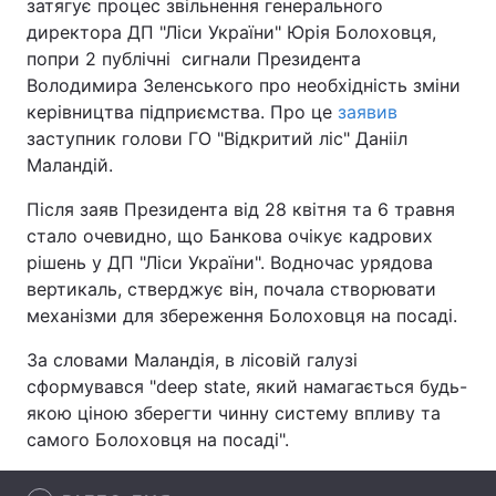
затягує процес звільнення генерального
директора ДП "Ліси України" Юрія Болоховця,
попри 2 публічні сигнали Президента
Володимира Зеленського про необхідність зміни
Головна
Війна
керівництва підприємства. Про це
заявив
заступник голови ГО "Відкритий ліс" Данііл
Україна
Політика
Маландій.
Економіка
Світ
Після заяв Президента від 28 квітня та 6 травня
стало очевидно, що Банкова очікує кадрових
Спорт
Наука
рішень у ДП "Ліси України". Водночас урядова
вертикаль, стверджує він, почала створювати
Техно і зв'язок
Лайт
механізми для збереження Болоховця на посаді.
Зброя
Інциденти
За словами Маландія, в лісовій галузі
сформувався "deep state, який намагається будь-
Здоров'я
Туризм
якою ціною зберегти чинну систему впливу та
Цікавинки
Погода
самого Болоховця на посаді".
Екологія
Регіони