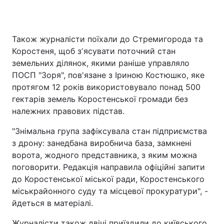
Також журналісти поїхали до Стремигорода та
Коростеня, щоб зʼясувати поточний стан
земельних ділянок, якими раніше управляло
ПОСП "Зоря", пов'язане з Іриною Костюшко, яке
протягом 12 років використовувало понад 500
гектарів земель Коростенської громади без
належних правових підстав.
"Знімальна група зафіксувала стан підприємства
з дрону: занедбана виробнича база, замкнені
ворота, жодного представника, з яким можна
поговорити. Редакція направила офіційні запити
до Коростенської міської ради, Коростенського
міськрайонного суду та місцевої прокуратури", -
йдеться в матеріалі.
Журналісти також двічі приїздили до київського