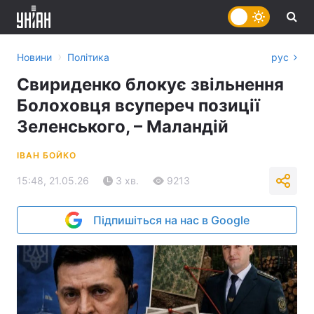
›
Новини
Політика
рус
Свириденко блокує звільнення
Болоховця всупереч позиції
Зеленського, – Маландій
ІВАН БОЙКО
15:48, 21.05.26
3 хв.
9213
Підпишіться на нас в Google