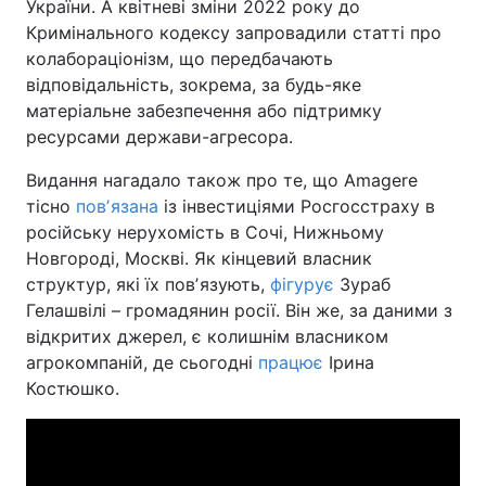
України. А квітневі зміни 2022 року до
Кримінального кодексу запровадили статті про
колабораціонізм, що передбачають
відповідальність, зокрема, за будь-яке
матеріальне забезпечення або підтримку
ресурсами держави-агресора.
Видання нагадало також про те, що Amagere
тісно
повʼязана
із інвестиціями Росгосстраху в
російську нерухомість в Сочі, Нижньому
Новгороді, Москві. Як кінцевий власник
структур, які їх повʼязують,
фігурує
Зураб
Гелашвілі – громадянин росії. Він же, за даними з
відкритих джерел, є колишнім власником
агрокомпаній, де сьогодні
працює
Ірина
Костюшко.