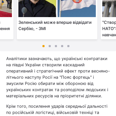
и
Зеленський може вперше відвідати
"Ство
шення
Сербію, - ЗМІ
НАТО":
навчан
Аналітики зазначають, що українські контратаки
на півдні України створили каскадний
оперативний і стратегічний ефект проти весняно-
літнього наступу Росії на "Пояс фортець" і
змусили Росію обирати між обороною від
українських контратак та розподілом людських і
матеріальних ресурсів на пріоритетні ділянки.
Крім того, посилення ударів середньої дальності
по російській логістиці, військовій техніці та