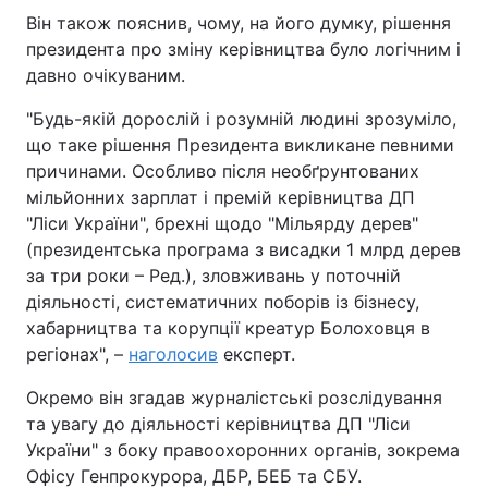
Він також пояснив, чому, на його думку, рішення
Тема оформлення
президента про зміну керівництва було логічним і
давно очікуваним.
"Будь-якій дорослій і розумній людині зрозуміло,
що таке рішення Президента викликане певними
причинами. Особливо після необґрунтованих
мільйонних зарплат і премій керівництва ДП
"Ліси України", брехні щодо "Мільярду дерев"
(президентська програма з висадки 1 млрд дерев
за три роки – Ред.), зловживань у поточній
діяльності, систематичних поборів із бізнесу,
хабарництва та корупції креатур Болоховця в
регіонах", –
наголосив
експерт.
Окремо він згадав журналістські розслідування
та увагу до діяльності керівництва ДП "Ліси
України" з боку правоохоронних органів, зокрема
Офісу Генпрокурора, ДБР, БЕБ та СБУ.