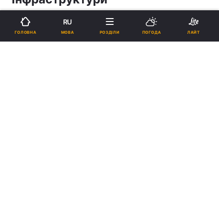
ІВАН БОЙКО
RU
МОВА
ГОЛОВНА
РОЗДІЛИ
ПОГОДА
ЛАЙТ
19:21, 20.05.26
3 хв.
250
Підпишіться на нас в Google
Леся Забуранна / фото УНІАН, Таня Поляковська
Удари по енергетиці, теплопостачанню,
водопостачанню та зв’язку мають не лише