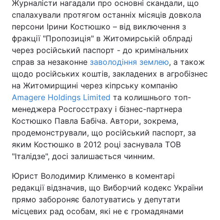
Журналісти нагадали про основні скандали, що
спалахували протягом останніх місяців довкола
персони Ірини Костюшко – від виключення з
фракції "Пропозиція" в Житомирській облраді
через російський паспорт - до кримінальних
справ за незаконне
заволодіння землею
, а також
щодо російських коштів, закладених в агробізнес
на Житомирщині через кіпрську компанію
Amagere Holdings Limited
та колишнього топ-
менеджера Росгосстраху і бізнес-партнера
Костюшко Павла Бабіча. Автори, зокрема,
продемонстрували, що російський паспорт, за
яким Костюшко в 2012 році заснувала ТОВ
"Італідзе", досі залишається чинним.
Юрист Володимир Клименко в коментарі
редакції відзначив, що Виборчий кодекс України
прямо забороняє балотуватись у депутати
місцевих рад особам, які не є громадянами