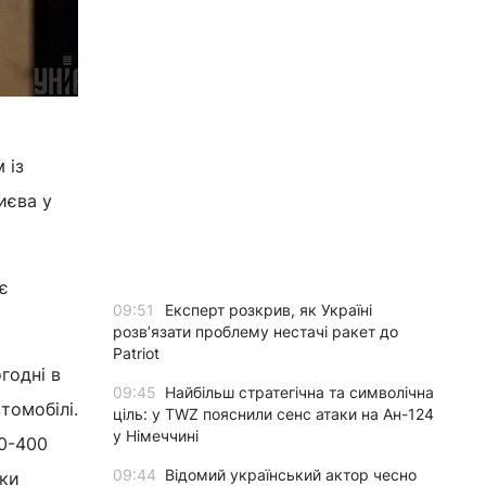
 із
иєва у
є
09:51
Експерт розкрив, як Україні
розвʼязати проблему нестачі ракет до
Patriot
годні в
09:45
Найбільш стратегічна та символічна
томобілі.
ціль: у TWZ пояснили сенс атаки на Ан-124
у Німеччині
00-400
09:44
Відомий український актор чесно
дки