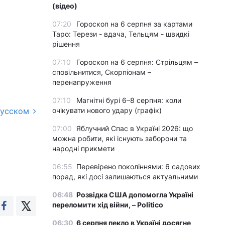
(відео)
07:20
Гороскоп на 6 серпня за картами
Таро: Терези - вдача, Тельцям - швидкі
рішення
07:10
Гороскоп на 6 серпня: Стрільцям –
сповільнитися, Скорпіонам –
перенапруження
07:10
Магнітні бурі 6–8 серпня: коли
русском
очікувати нового удару (графік)
07:00
Яблучний Спас в Україні 2026: що
можна робити, які існують заборони та
народні прикмети
06:55
Перевірено поколіннями: 6 садових
порад, які досі залишаються актуальними
06:48
Розвідка США допомогла Україні
переломити хід війни, – Politico
06:30
6 серпня пекло в Україні досягне