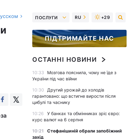
русском
RU
+29
ПОСЛУГИ
ри
ПІДТРИМАЙТЕ НАС
ОСТАННІ НОВИНИ
10:33
Мозгова пояснила, чому не їде з
України під час війни
10:30
Другий урожай до холодів
гарантовано: що встигне вирости після
цибулі та часнику
10:26
У банках та обмінниках зріс євро:
еза
курс валют на 6 серпня
10:21
Стефанішиній обрали запобіжний
захід