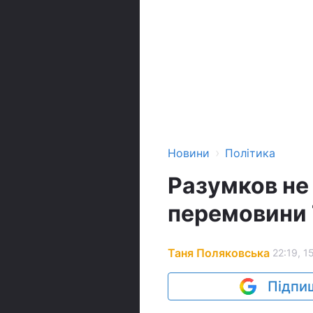
›
Новини
Політика
Разумков не
перемовини 
Таня Поляковська
22:19, 1
Підпиш