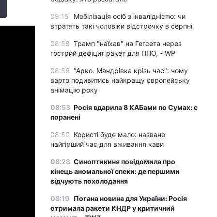
09:15
Мобілізація осіб з інвалідністю: чи
втратять такі чоловіки відстрочку в серпні
08:58
Трамп "наїхав" на Гегсета через
гострий дефіцит ракет для ППО, - WP
08:56
"Арко. Мандрівка крізь час": чому
варто подивитись найкращу європейську
анімацію року
08:53
Росія вдарила 8 КАБами по Сумах: є
поранені
08:50
Користі буде мало: названо
найгірший час для вживання кави
08:28
Синоптикиня повідомила про
кінець аномальної спеки: де першими
відчують похолодання
08:19
Погана новина для України: Росія
отримала ракети КНДР у критичний