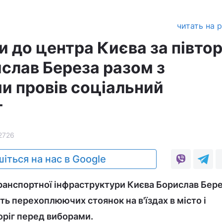
читать на 
и до центра Києва за півто
ислав Береза разом з
и провів соціальний
т
2726
іться на нас в Google
ранспортної інфраструктури Києва Борислав Бер
ть перехоплюючих стоянок на в'їздах в місто і
ріг перед виборами.