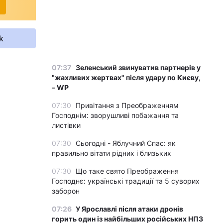
k
07:37
Зеленський звинуватив партнерів у
"жахливих жертвах" після удару по Києву,
– WP
07:30
Привітання з Преображенням
Господнім: зворушливі побажання та
листівки
07:30
Сьогодні - Яблучний Спас: як
правильно вітати рідних і близьких
07:30
Що таке свято Преображення
Господнє: українські традиції та 5 суворих
заборон
07:26
У Ярославлі після атаки дронів
горить один із найбільших російських НПЗ