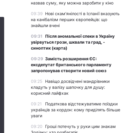
назвав суму, яку можна заробити у кіно
09:39
Нові скам'янілості в Іспанії вказують
на канібалізм перших європейців: що
знайшли вчені
09:31
Після аномальної спеки в Україну
увірвуться грози, шквали та град, -
синоптик (карта)
09:29
Замість розширення ЄС:
ексдепутат британського парламенту
запропонував створити новий союз
09:25
Навіщо досвідчені мандрівники
кладуть у валізу шапочку для душу:
корисний лайфхак
09:21
Податкова відстежуватиме поїздки
українців за кордон: кому приділять більше
уваги
09:20
Гроші потечуть у руки цим знакам
Зодіаку: хто розбагатіє