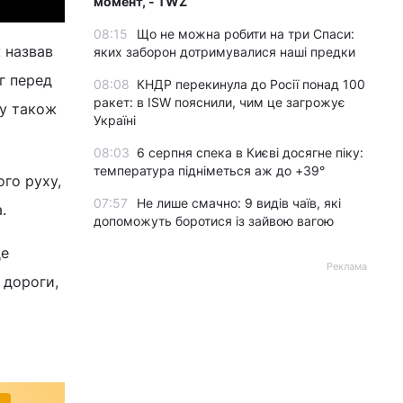
момент, - TWZ
08:15
Що не можна робити на три Спаси:
 назвав
яких заборон дотримувалися наші предки
г перед
08:08
КНДР перекинула до Росії понад 100
ракет: в ISW пояснили, чим це загрожує
му також
Україні
08:03
6 серпня спека в Києві досягне піку:
температура підніметься аж до +39°
го руху,
07:57
Не лише смачно: 9 видів чаїв, які
а.
допоможуть боротися із зайвою вагою
де
Реклама
 дороги,