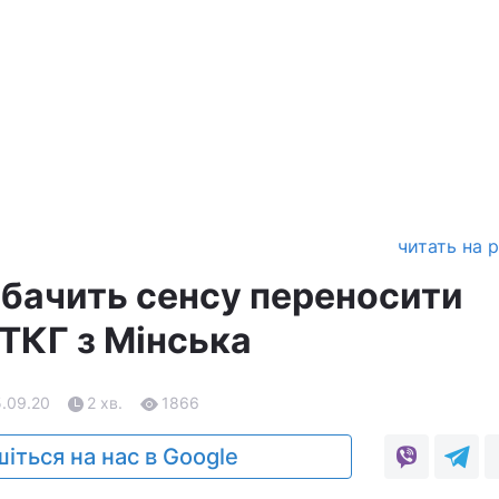
читать на 
 бачить сенсу переносити
ТКГ з Мінська
5.09.20
2 хв.
1866
іться на нас в Google