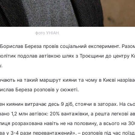
фото УНІАН
 Борислав Береза провів соціальний експеримент. Разом
політик подолав автівкою шлях з Троєщини до центру К
у.
чають на такий маршрут кияни та чому в Києві назріва
ислав Береза розповів у сюжеті.
н киянин витрачає десь 9 діб, стоячи в заторах. На сьо
ано 1,2 млн автівок: 20% вантажівки, а решта легкові ав
иця розрахована навіть не на половину, а всього на 3
а у 3-4 рази перевантажений», – розповів під час поїз