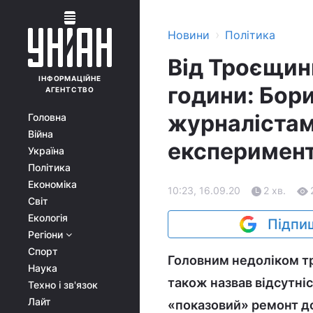
›
Новини
Політика
Від Троєщин
ІНФОРМАЦІЙНЕ
години: Бор
АГЕНТСТВО
журналістам
Головна
Війна
експеримен
Україна
Політика
Економіка
10:23, 16.09.20
2 хв.
Світ
Екологія
Підпиш
Регіони
Спорт
Головним недоліком т
Наука
також назвав відсутніс
Техно і зв'язок
Лайт
«показовий» ремонт до