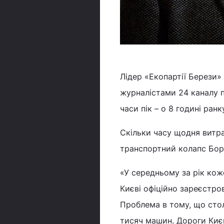
Лідер «Екопартії Берези»
журналістами 24 каналу 
часи пік – о 8 годині ранк
Скільки часу щодня витра
транспортний колапс Бор
«У середньому за рік коже
Києві офіційно зареєстров
Проблема в тому, що стол
тисяч машин. Дороги Києв