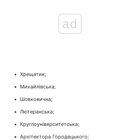
ad
Хрещатик;
Михайлівська;
Шовковична;
Лютеранська;
Круглоуніверситетська;
Архітектора Городецького;