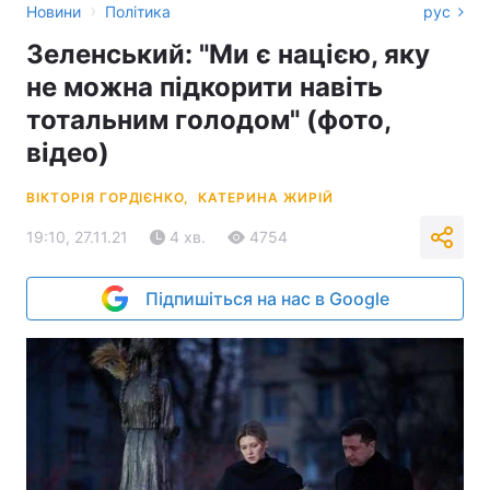
›
Новини
Політика
рус
Зеленський: "Ми є нацією, яку
не можна підкорити навіть
тотальним голодом" (фото,
відео)
ВІКТОРІЯ ГОРДІЄНКО,
КАТЕРИНА ЖИРІЙ
19:10, 27.11.21
4 хв.
4754
Підпишіться на нас в Google