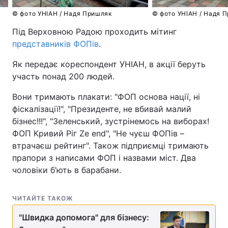
© фото УНІАН / Надя Пришляк
© фото УНІАН 
Під Верховною Радою проходить мітинг
представників ФОПів
.
Як передає кореспондент УНІАН, в акції беруть
участь понад 200 людей.
Вони тримають плакати: "ФОП основа нації, ні
фіскалізації!", "Президенте, не вбивай малий
бізнес!!!", "Зеленський, зустрінемось на виборах!
ФОП Кривий Ріг Ze end", "Не чуєш ФОПів –
втрачаєш рейтинг". Також підприємці тримають
прапори з написами ФОП і назвами міст. Два
чоловіки б’ють в барабани.
ЧИТАЙТЕ ТАКОЖ
"Швидка допомога" для бізнесу: