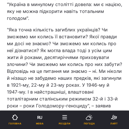
"Україна в минулому столітті довела: ми є нацією,
яку не можна підкорити навіть тотальним
голодом".
"Яка точна кількість загиблих українців? Чи
зможемо ми колись її встановити? Якої правди
ми досі не знаємо? Чи зможемо ми колись про
неї дізнатися? Як могла влада тоді з усім цим
жити й роками, десятиріччями приховувати
злочини? Чи зможемо ми колись про них забути?
Відповідь на це питання ми знаємо – ні. Ми ніколи
й нізащо не забудемо наших предків, які загинули
в 1921-му, 22-му й 23-му роках. У 1946-му й
1947-му. І в найстрашніші, влаштовані
тоталітарним сталінським режимом 32-й і 33-й
роки – роки Голодомору-геноциду", – заявив
Зеленський у
зверненні
з нагоди Дня пам’яті
RU
жертв голодоморів.
МОВА
ГОЛОВНА
РОЗДІЛИ
ПОГОДА
ЛАЙТ