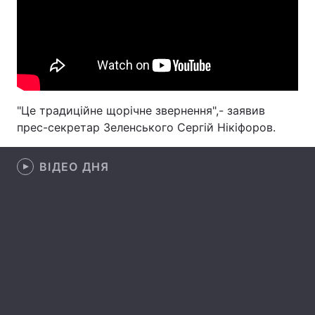
Лонгріди
Відео з Youtube
Статті
Інтерв'ю
Думки
"Це традиційне щорічне звернення",- заявив
прес-секретар Зеленського Сергій Нікіфоров.
Архів
Вакансії
Контакти
ВІДЕО ДНЯ
Послуги