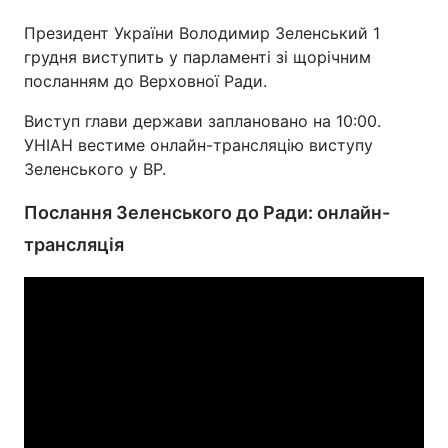
Президент України Володимир Зеленський 1
грудня виступить у парламенті зі щорічним
посланням до Верховної Ради.
Головна
Війна
Виступ глави держави заплановано на 10:00.
Україна
Політика
УНІАН вестиме онлайн-трансляцію виступу
Зеленського у ВР.
Економіка
Світ
Послання Зеленського до Ради: онлайн-
Спорт
Наука
трансляція
Техно і зв'язок
Лайт
Зброя
Інциденти
Здоров'я
Туризм
Цікавинки
Погода
Екологія
Регіони