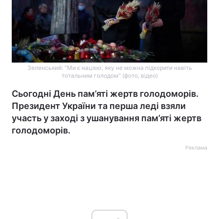
Зеленський: "Ми є нацією, яку не можна підкорити навіть
тотальним голодом" (фото, відео)
Сьогодні День пам’яті жертв голодоморів.
Президент України та перша леді взяли
участь у заході з ушанування пам’яті жертв
голодоморів.
Реклама