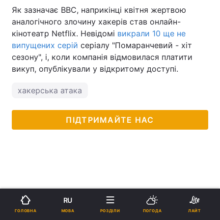
Як зазначає ВВС, наприкінці квітня жертвою
аналогічного злочину хакерів став онлайн-
кінотеатр Netflix. Невідомі
викрали 10 ще не
випущених серій
серіалу "Помаранчевий - хіт
сезону", і, коли компанія відмовилася платити
викуп, опублікували у відкритому доступі.
хакерська атака
ПІДТРИМАЙТЕ НАС
RU
МОВА
ГОЛОВНА
РОЗДІЛИ
ПОГОДА
ЛАЙТ