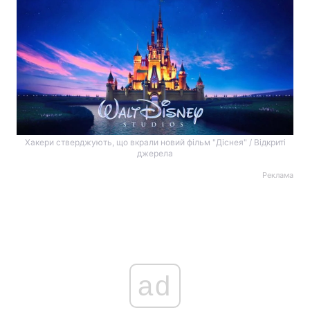
Хакери стверджують, що вкрали новий фільм "Діснея" / Відкриті
джерела
Реклама
ad