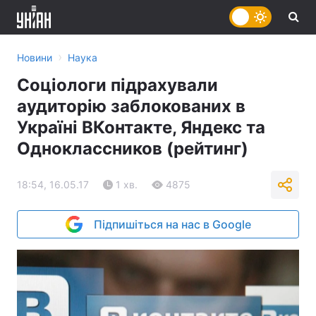
›
Новини
Наука
Соціологи підрахували
аудиторію заблокованих в
Україні ВКонтакте, Яндекс та
Одноклассников (рейтинг)
18:54, 16.05.17
1 хв.
4875
Підпишіться на нас в Google