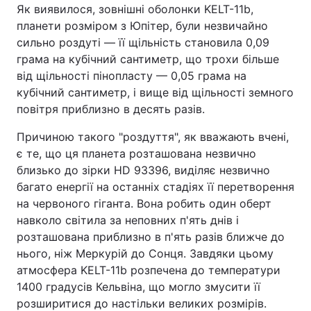
Як виявилося, зовнішні оболонки KELT-11b,
планети розміром з Юпітер, були незвичайно
сильно роздуті — її щільність становила 0,09
грама на кубічний сантиметр, що трохи більше
від щільності пінопласту — 0,05 грама на
кубічний сантиметр, і вище від щільності земного
повітря приблизно в десять разів.
Причиною такого "роздуття", як вважають вчені,
є те, що ця планета розташована незвично
близько до зірки HD 93396, виділяє незвично
багато енергії на останніх стадіях її перетворення
на червоного гіганта. Вона робить один оберт
навколо світила за неповних п'ять днів і
розташована приблизно в п'ять разів ближче до
нього, ніж Меркурій до Сонця. Завдяки цьому
атмосфера KELT-11b розпечена до температури
1400 градусів Кельвіна, що могло змусити її
розширитися до настільки великих розмірів.