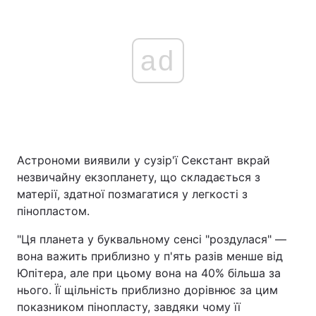
ad
Астрономи виявили у сузір'ї Секстант вкрай
незвичайну екзопланету, що складається з
матерії, здатної позмагатися у легкості з
пінопластом.
"Ця планета у буквальному сенсі "роздулася" —
вона важить приблизно у п'ять разів менше від
Юпітера, але при цьому вона на 40% більша за
нього. Її щільність приблизно дорівнює за цим
показником пінопласту, завдяки чому її