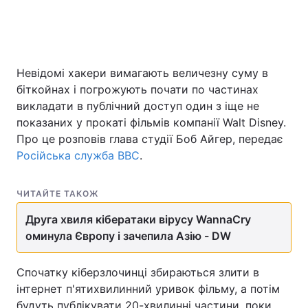
Невідомі хакери вимагають величезну суму в
біткойнах і погрожують почати по частинах
викладати в публічний доступ один з іще не
показаних у прокаті фільмів компанії Walt Disney.
Про це розповів глава студії Боб Айгер, передає
Російська служба ВВС
.
ЧИТАЙТЕ ТАКОЖ
Друга хвиля кібератаки вірусу WannaCry
оминула Європу і зачепила Азію - DW
Спочатку кіберзлочинці збираються злити в
інтернет п'ятихвилинний уривок фільму, а потім
будуть публікувати 20-хвилинні частини, поки