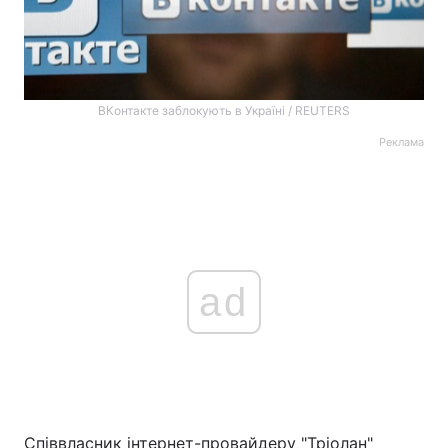
ВКонтакте заблокують в Україні / REUTERS
Реклама
ad
Співвласник інтернет-провайдеру "Тріолан"