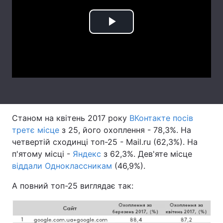
Лонгріди
Play
Відео з Youtube
Статті
Video
Інтерв'ю
Думки
Архів
Вакансії
Контакти
Станом на квітень 2017 року
ВКонтакте посів
третє місце
з 25, його охоплення - 78,3%. На
Послуги
четвертій сходинці топ-25 - Mail.ru (62,3%). На
п'ятому місці -
Яндекс
з 62,3%. Дев'яте місце
віддали Одноклассникам
(46,9%).
А повний топ-25 виглядає так: