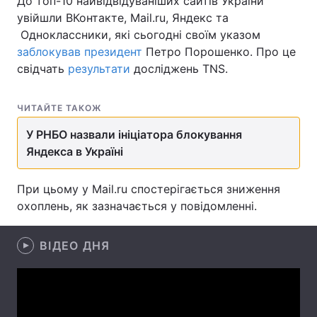
До топ-10 найвідвідуваніших сайтів України
увійшли ВКонтакте, Mail.ru, Яндекс та
Одноклассники, які сьогодні своїм указом
заблокував президент
Петро Порошенко. Про це
Головна
Війна
свідчать
результати
досліджень TNS.
Україна
Політика
ЧИТАЙТЕ ТАКОЖ
Економіка
Світ
У РНБО назвали ініціатора блокування
Яндекса в Україні
Спорт
Наука
Техно і зв'язок
Лайт
При цьому у Mail.ru спостерігається зниження
охоплень, як зазначається у повідомленні.
Зброя
Інциденти
ВІДЕО ДНЯ
Здоров'я
Туризм
Цікавинки
Погода
Екологія
Регіони