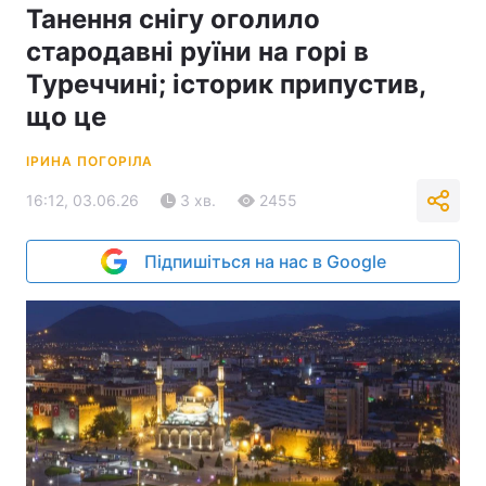
Танення снігу оголило
стародавні руїни на горі в
Туреччині; історик припустив,
що це
ІРИНА ПОГОРІЛА
16:12, 03.06.26
3 хв.
2455
Підпишіться на нас в Google