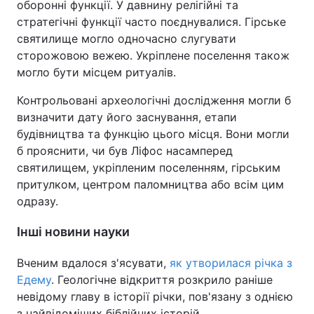
оборонні функції. У давнину релігійні та
стратегічні функції часто поєднувалися. Гірське
святилище могло одночасно слугувати
сторожовою вежею. Укріплене поселення також
могло бути місцем ритуалів.
Контрольовані археологічні дослідження могли б
визначити дату його заснування, етапи
будівництва та функцію цього місця. Вони могли
б прояснити, чи був Ліфос насамперед
святилищем, укріпленим поселенням, гірським
притулком, центром паломництва або всім цим
одразу.
Інші новини науки
Вченим вдалося з'ясувати,
як утворилася річка з
Едему
. Геологічне відкриття розкрило раніше
невідому главу в історії річки, пов'язану з однією
з найвідоміших біблійних історій.