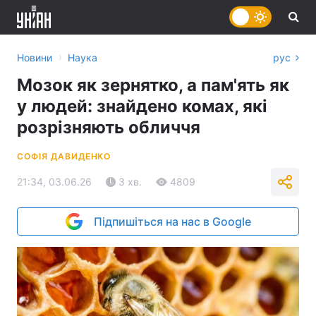
›
Новини
Наука
рус
Мозок як зернятко, а пам'ять як
у людей: знайдено комах, які
розрізняють обличчя
СОФІЯ ДАВИДЕНКО
21:34, 03.06.26
3 хв.
4809
Підпишіться на нас в Google