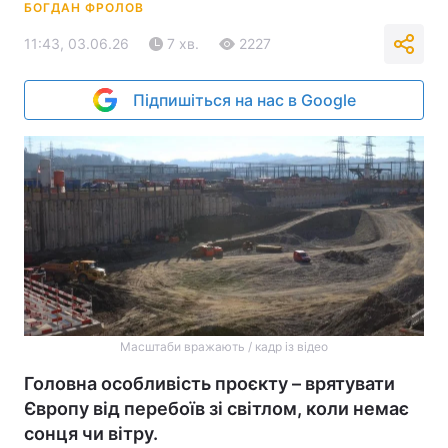
БОГДАН ФРОЛОВ
11:43, 03.06.26
7 хв.
2227
Підпишіться на нас в Google
Масштаби вражають / кадр із відео
Головна особливість проєкту – врятувати
Європу від перебоїв зі світлом, коли немає
сонця чи вітру.