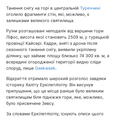
Танення снігу на горі в центральній
Туреччині
оголило фрагменти стін, які, можливо, є
залишками великого святилища.
Руїни розташовані неподалік від вершини гори
Ліфос, висота якої становить 2509 м, у турецькій
провінції Кайсері. Кадри, зняті з дрона після
сезонного танення снігу, виявили укріплену
ділянку, що займає площу близько 74 300 кв. м, а
всередині огородженої території видно сліди
споруд, пише
Geekweek
.
Відкриття отримало широкий розголос завдяки
історику Халіту Еркілетліоглу. Він висунув
припущення, що це місце раніше було великим
святилищем біля підніжжя гори, яке, можливо,
було присвячене Зевсу.
За словами Еркілетліоглу, існують описи цього