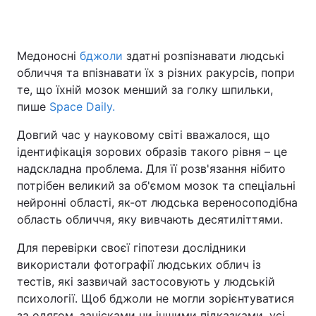
Медоносні
бджоли
здатні розпізнавати людські
Головна
Війна
обличчя та впізнавати їх з різних ракурсів, попри
те, що їхній мозок менший за голку шпильки,
Україна
Політика
пише
Space Daily.
Економіка
Світ
Довгий час у науковому світі вважалося, що
ідентифікація зорових образів такого рівня – це
Спорт
Наука
надскладна проблема. Для її розв'язання нібито
потрібен великий за об'ємом мозок та спеціальні
Техно і зв'язок
Лайт
нейронні області, як-от людська вереносоподібна
Зброя
Інциденти
область обличчя, яку вивчають десятиліттями.
Для перевірки своєї гіпотези дослідники
Здоров'я
Туризм
використали фотографії людських облич із
Цікавинки
Погода
тестів, які зазвичай застосовують у людській
психології. Щоб бджоли не могли зорієнтуватися
Екологія
Регіони
за одягом, зачісками чи іншими підказками, усі