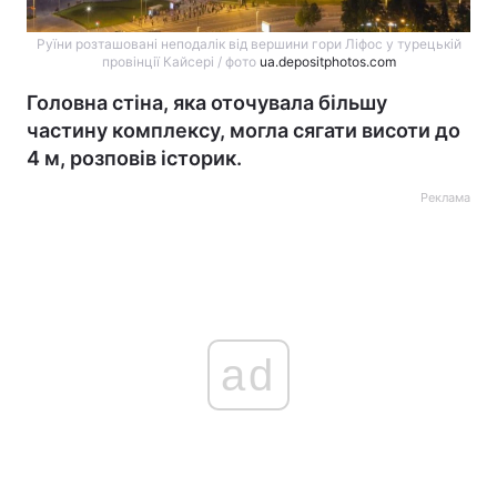
Руїни розташовані неподалік від вершини гори Ліфос у турецькій
провінції Кайсері / фото
ua.depositphotos.com
Головна стіна, яка оточувала більшу
частину комплексу, могла сягати висоти до
4 м, розповів історик.
Реклама
ad