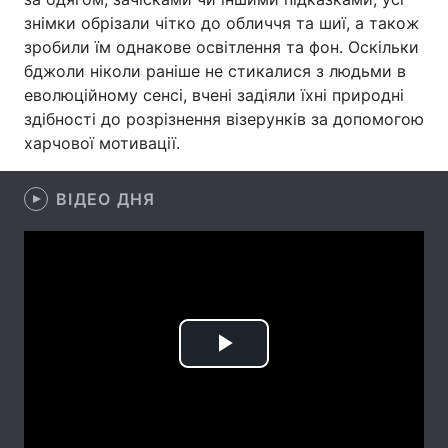
знімки обрізали чітко до обличчя та шиї, а також
Лонгріди
зробили їм однакове освітлення та фон. Оскільки
бджоли ніколи раніше не стикалися з людьми в
еволюційному сенсі, вчені задіяли їхні природні
Відео з Youtube
Статті
здібності до розрізнення візерунків за допомогою
Інтерв'ю
Думки
харчової мотивації.
Архів
Вакансії
ВІДЕО ДНЯ
Контакти
Послуги
Play
Video