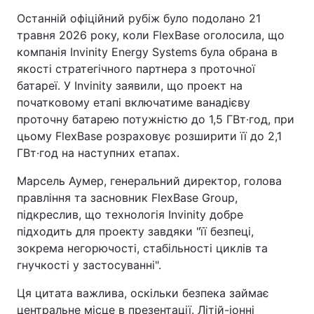
Останній офіційний рубіж було подолано 21
травня 2026 року, коли FlexBase оголосила, що
компанія Invinity Energy Systems була обрана в
якості стратегічного партнера з проточної
батареї. У Invinity заявили, що проект на
початковому етапі включатиме ванадієву
проточну батарею потужністю до 1,5 ГВт·год, при
цьому FlexBase розраховує розширити її до 2,1
ГВт·год на наступних етапах.
Марсель Аумер, генеральний директор, голова
правління та засновник FlexBase Group,
підкреслив, що технологія Invinity добре
підходить для проекту завдяки "її безпеці,
зокрема негорючості, стабільності циклів та
гнучкості у застосуванні".
Ця цитата важлива, оскільки безпека займає
центральне місце в презентації. Літій-іонні