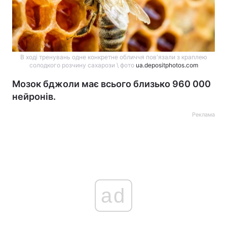
В ході тренувань одне конкретне обличчя пов'язали з краплею
солодкого розчину сахарози \ фото
ua.depositphotos.com
Мозок бджоли має всього близько 960 000
нейронів.
Реклама
ad