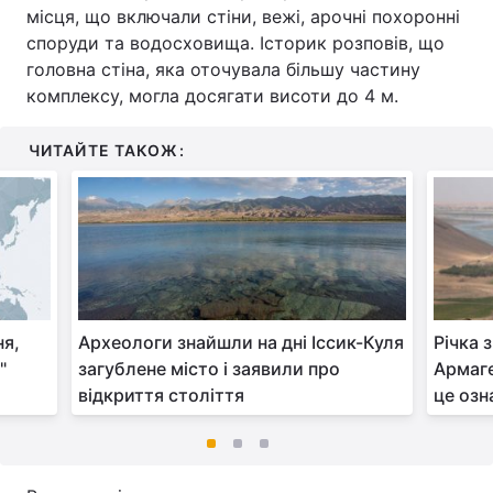
місця, що включали стіни, вежі, арочні похоронні
споруди та водосховища. Історик розповів, що
головна стіна, яка оточувала більшу частину
комплексу, могла досягати висоти до 4 м.
ЧИТАЙТЕ ТАКОЖ:
ня,
Археологи знайшли на дні Іссик-Куля
Річка 
"
загублене місто і заявили про
Армаге
відкриття століття
це озн