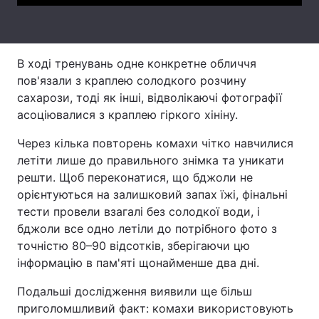
Тема оформлення
В ході тренувань одне конкретне обличчя
пов'язали з краплею солодкого розчину
сахарози, тоді як інші, відволікаючі фотографії
асоціювалися з краплею гіркого хініну.
Через кілька повторень комахи чітко навчилися
летіти лише до правильного знімка та уникати
решти. Щоб переконатися, що бджоли не
орієнтуються на залишковий запах їжі, фінальні
тести провели взагалі без солодкої води, і
бджоли все одно летіли до потрібного фото з
точністю 80–90 відсотків, зберігаючи цю
інформацію в пам'яті щонайменше два дні.
Подальші дослідження виявили ще більш
приголомшливий факт: комахи використовують