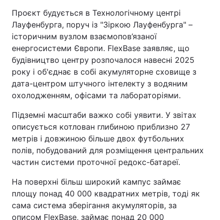
Проєкт будується в Технологічному центрі
Лауфенбурга, поруч із "Зіркою Лауфенбурга" –
історичним вузлом взаємопов’язаної
енергосистеми Європи. FlexBase заявляє, що
будівництво центру розпочалося навесні 2025
року і об'єднає в собі акумуляторне сховище з
дата-центром штучного інтелекту з водяним
охолодженням, офісами та лабораторіями.
Підземні масштаби важко собі уявити. У звітах
описується котлован глибиною приблизно 27
метрів і довжиною більше двох футбольних
полів, побудований для розміщення центральних
частин системи проточної редокс-батареї.
На поверхні більш широкий кампус займає
площу понад 40 000 квадратних метрів, тоді як
сама система зберігання акумуляторів, за
описом FlexBase, займає понад 20 000