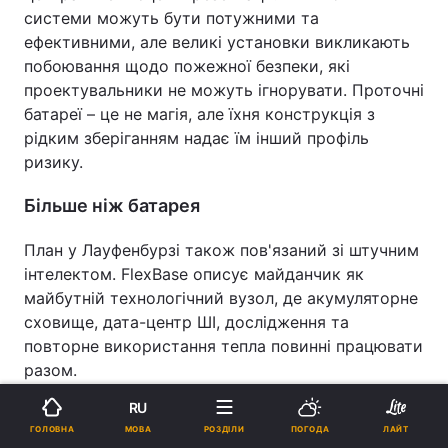
системи можуть бути потужними та
ефективними, але великі установки викликають
побоювання щодо пожежної безпеки, які
проектувальники не можуть ігнорувати. Проточні
батареї – це не магія, але їхня конструкція з
рідким зберіганням надає їм інший профіль
ризику.
Більше ніж батарея
План у Лауфенбурзі також пов'язаний зі штучним
інтелектом. FlexBase описує майданчик як
майбутній технологічний вузол, де акумуляторне
сховище, дата-центр ШІ, дослідження та
повторне використання тепла повинні працювати
разом.
RU
Останній елемент може звучати менш ефектно,
але він може мати важливе значення на
МОВА
ГОЛОВНА
РОЗДІЛИ
ПОГОДА
ЛАЙТ