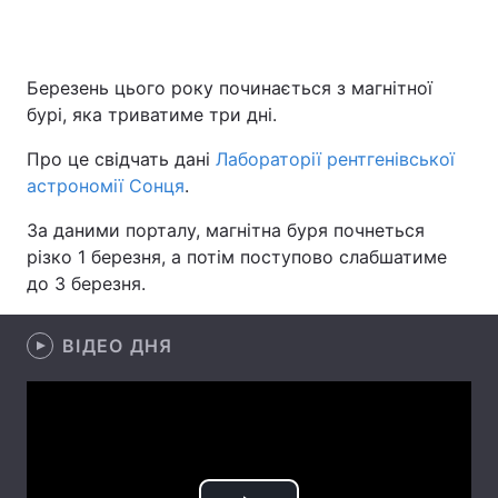
Березень цього року починається з магнітної
Головна
Війна
бурі, яка триватиме три дні.
Україна
Політика
Про це свідчать дані
Лабораторії рентгенівської
астрономії Сонця
.
Економіка
Світ
За даними порталу, магнітна буря почнеться
Спорт
Наука
різко 1 березня, а потім поступово слабшатиме
до 3 березня.
Техно і зв'язок
Лайт
Зброя
Інциденти
ВІДЕО ДНЯ
Здоров'я
Туризм
Цікавинки
Погода
Екологія
Регіони