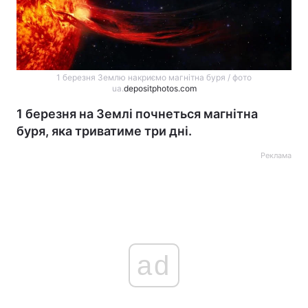
1 березня Землю накриємо магнітна буря / фото
ua.
depositphotos.com
1 березня на Землі почнеться магнітна
буря, яка триватиме три дні.
Реклама
ad