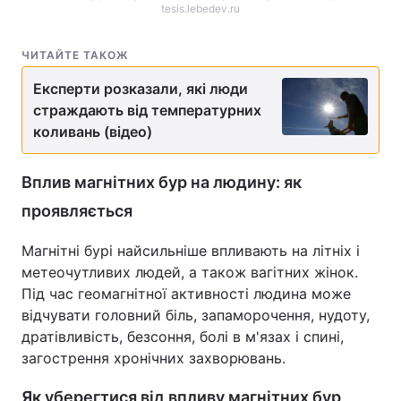
tesis.lebedev.ru
Тема оформлення
ЧИТАЙТЕ ТАКОЖ
Експерти розказали, які люди
страждають від температурних
коливань (відео)
Вплив магнітних бур на людину: як
проявляється
Магнітні бурі найсильніше впливають на літніх і
метеочутливих людей, а також вагітних жінок.
Під час геомагнітної активності людина може
відчувати головний біль, запаморочення, нудоту,
дратівливість, безсоння, болі в м'язах і спині,
загострення хронічних захворювань.
Як уберегтися від впливу магнітних бур