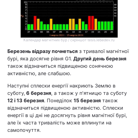
Календар магнітних бур / скріншот tesis.lebedev.ru
Березень відразу почнеться
з тривалої магнітної
бурі, яка досягне рівня G1.
Другий день березня
також відзначиться підвищеною сонячною
активністю, але слабшою.
Наступні сплески енергії накриють Землю в
суботу,
6 березня
, а також у п'ятницю та суботу
12 і 13 березня
. Понеділок
15 березня
також
відзначиться підвищеною активністю. Сплески
енергії в ці дні не досягнуть рівня магнітної бурі,
але їх часта тривалість може вплинути на
самопочуття.