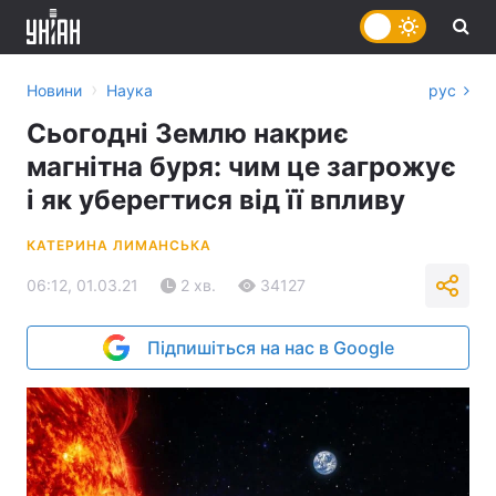
›
Новини
Наука
рус
Сьогодні Землю накриє
магнітна буря: чим це загрожує
і як уберегтися від її впливу
КАТЕРИНА ЛИМАНСЬКА
06:12, 01.03.21
2 хв.
34127
Підпишіться на нас в Google