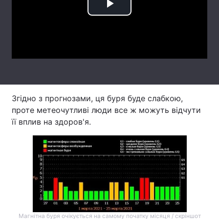
Play
Лонгріди
Video
Відео з Youtube
Статті
Інтерв'ю
Думки
Архів
Вакансії
Згідно з прогнозами, ця буря буде слабкою,
проте метеочутливі люди все ж можуть відчути
Контакти
її вплив на здоров'я.
Послуги
Магнітна буря очікується на самому початку місяця / скріншот