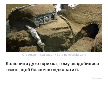
Стародавня колісниця / фото pompeiisites.org
Колісниця дуже крихка, тому знадобилися
тижні, щоб безпечно відкопати її.
Реклама