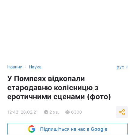
›
Новини
Наука
рус
У Помпеях відкопали
стародавню колісницю з
еротичними сценами (фото)
12:43, 28.02.21
2 хв.
6300
Підпишіться на нас в Google