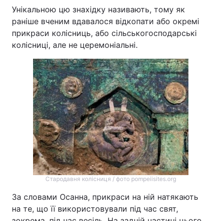
Унікальною цю знахідку називають, тому як
раніше вченим вдавалося відкопати або окремі
прикраси колісниць, або сільськогосподарські
колісниці, але не церемоніальні.
Стародавня колісниця / фото pompeiisites.org
За словами Осанна, прикраси на ній натякають
на те, що її використовували під час свят,
зокрема, під час весіль. На задній частині цього