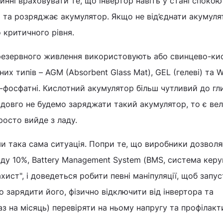
инні враховувати те, що інвертор навіть у стані спокою
та розряджає акумулятор. Якщо не від’єднати акумуля
 критичного рівня.
резервного живлення використовують або свинцево-кис
их типів – AGM (Absorbent Glass Mat), GEL (гелеві) та 
ізо-фосфатні. Кислотний акумулятор більш чутливий до г
 довго не будемо заряджати такий акумулятор, то є ве
просто вийде з ладу.
и така сама ситуація. Попри те, що виробники дозволя
ду 10%, Battery Management System (BMS, система керу
хист", і доведеться робити певні маніпуляції, щоб запу
о зарядити його, фізично відключити від інвертора та
аз на місяць) перевіряти на ньому напругу та профілак