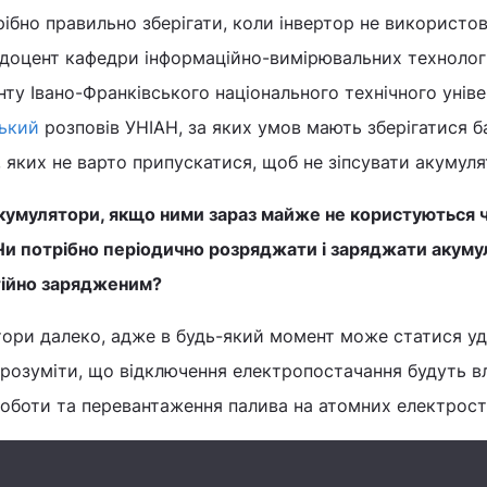
ібно правильно зберігати, коли інвертор не використов
 доцент кафедри інформаційно-вимірювальних технолог
у Івано-Франківського національного технічного унів
ький
розповів УНІАН, за яких умов мають зберігатися ба
 яких не варто припускатися, щоб не зіпсувати акумуля
акумулятори, якщо ними зараз майже не користуються 
Чи потрібно періодично розряджати і заряджати акуму
тійно зарядженим?
тори далеко, адже в будь-який момент може статися уд
о розуміти, що відключення електропостачання будуть вл
оботи та перевантаження палива на атомних електрост