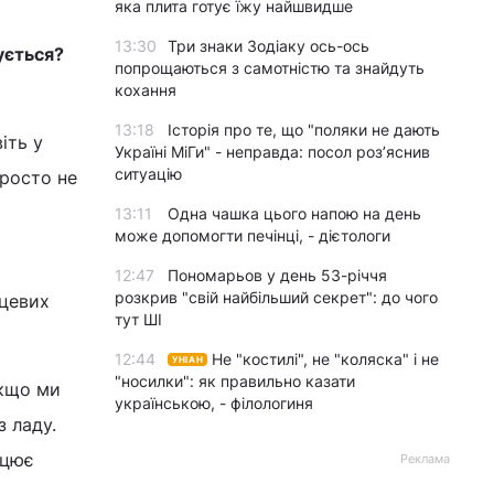
яка плита готує їжу найшвидше
13:30
Три знаки Зодіаку ось-ось
ується?
попрощаються з самотністю та знайдуть
кохання
13:18
Історія про те, що "поляки не дають
іть у
Україні МіГи" - неправда: посол роз’яснив
ситуацію
росто не
13:11
Одна чашка цього напою на день
може допомогти печінці, - дієтологи
12:47
Пономарьов у день 53-річчя
розкрив "свій найбільший секрет": до чого
нцевих
тут ШІ
12:44
Не "костилі", не "коляска" і не
УНІАН
"носилки": як правильно казати
Якщо ми
українською, - філологиня
 ладу.
ацює
Реклама