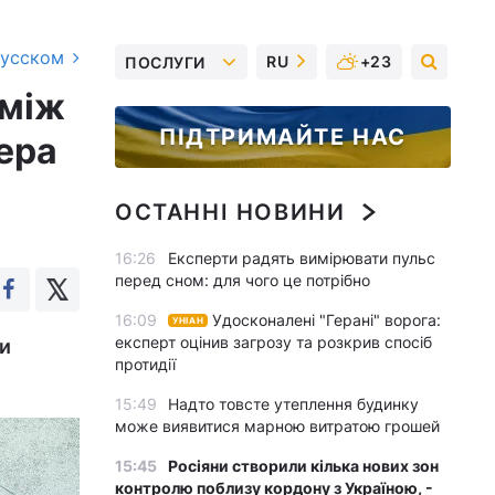
русском
RU
+23
ПОСЛУГИ
 між
ПІДТРИМАЙТЕ НАС
ера
ОСТАННІ НОВИНИ
16:26
Експерти радять вимірювати пульс
перед сном: для чого це потрібно
16:09
Удосконалені "Герані" ворога:
УНІАН
експерт оцінив загрозу та розкрив спосіб
ти
протидії
15:49
Надто товсте утеплення будинку
може виявитися марною витратою грошей
15:45
Росіяни створили кілька нових зон
контролю поблизу кордону з Україною, -