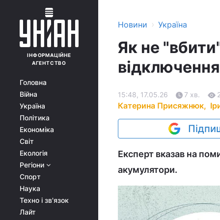
›
Новини
Україна
Як не "вбити
ІНФОРМАЦІЙНЕ
відключення
АГЕНТСТВО
Головна
Війна
15:48, 17.05.26
7 хв.
Катерина Присяжнюк,
Ір
Україна
Політика
Підпиш
Економіка
Світ
Екологія
Експерт вказав на поми
Регіони
акумулятори.
Спорт
Наука
Техно і зв'язок
Лайт