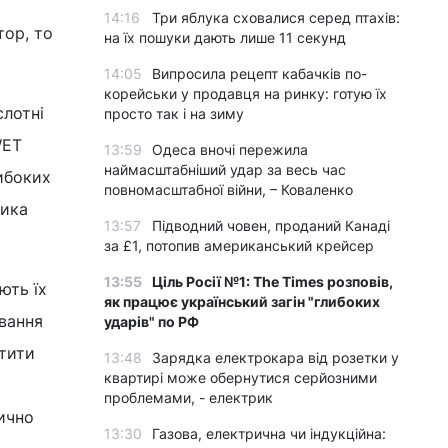
14:16
Три яблука сховалися серед птахів:
тор, то
на їх пошуки дають лише 11 секунд
14:05
Випросила рецепт кабачків по-
корейськи у продавця на ринку: готую їх
лотні
просто так і на зиму
WET
13:59
Одеса вночі пережила
наймасштабніший удар за весь час
либоких
повномасштабної війни, – Коваленко
лика
13:57
Підводний човен, проданий Канаді
за £1, потопив американський крейсер
13:55
Ціль Росії №1: The Times розповів,
ють їх
як працює український загін "глибоких
вання
ударів" по РФ
стити
13:48
Зарядка електрокара від розетки у
квартирі може обернутися серйозними
проблемами, - електрик
тично
13:30
Газова, електрична чи індукційна: