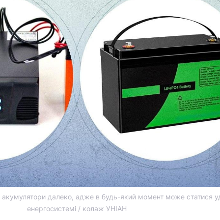
и акумулятори далеко, адже в будь-який момент може статися у
енергосистемі / колаж УНІАН