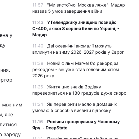
11:57
"Ми вистоїмо, Москва ляже": Мадяр
назвав 5 умов завершення війни
11:43
У Геленджику знищено позицію
С-400, з якої 8 серпня били по Україні, -
ена у
Мадяр
яду
11:40
Дві океанічні аномалії можуть
вплинути на зиму 2026–2027 років у Європі
11:38
Новий фільм Marvel б’є рекорд за
ння.
рекордом - він уже став головним хітом
2026 року
ертор
11:25
Життя цих знаків Зодіаку
перевернеться на 180 градусів дуже скоро
я між ним
11:24
Як перевірити масло в домашніх
умовах: 5 способів виявити підробку
, яке
11:16
Росіяни просунулися у Часовому
апитися
Яру, - DeepState
о заряду
11:12
Пенсіонер переїхав з Майорки на