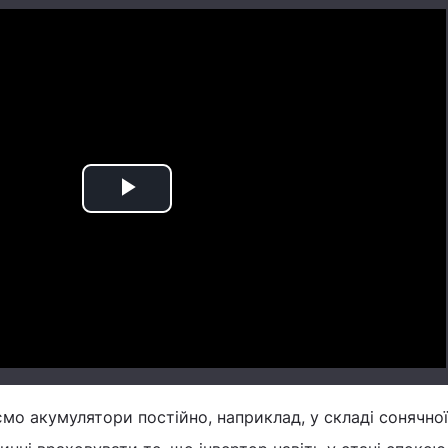
Play
Video
о акумулятори постійно, наприклад, у складі сонячної