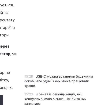
ується.
ій та
ерситету
тареї, а
тори.
через
лятор, чи
ар по
15:28
USB-C можна вставляти будь-яким
ітку,
боком, але один із них може працювати
краще
анціях.
15:23
8 речей із секонд-хенду, які
коштують значно більше, ніж ви за них
заплатите