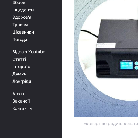
Зброя
Інциденти
Здоров'я
Туризм
Цікавинки
Погода
Відео з Youtube
Статті
Інтерв'ю
Думки
Лонгріди
Архів
Вакансії
Контакти
Експерт не радить ховат