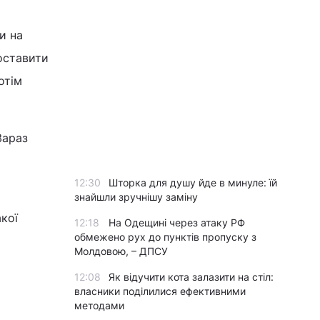
и на
оставити
отім
Зараз
12:30
Шторка для душу йде в минуле: їй
знайшли зручнішу заміну
кої
12:18
На Одещині через атаку РФ
обмежено рух до пунктів пропуску з
Молдовою, – ДПСУ
12:08
Як відучити кота залазити на стіл:
власники поділилися ефективними
методами