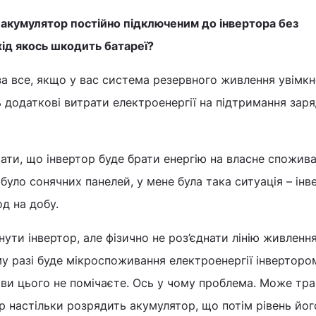
акумулятор постійно підключеним до інвертора без
хід якось шкодить батареї?
за все, якщо у вас система резервного живлення увімкн
 додаткові витрати електроенергії на підтримання зар
тати, що інвертор буде брати енергію на власне спожива
було сонячних панелей, у мене була така ситуація – інв
д на добу.
ти інвертор, але фізично не роз’єднати лінію живленн
у разі буде мікроспоживання електроенергії інвертором
ви цього не помічаєте. Ось у чому проблема. Може тр
ор настільки розрядить акумулятор, що потім рівень йог