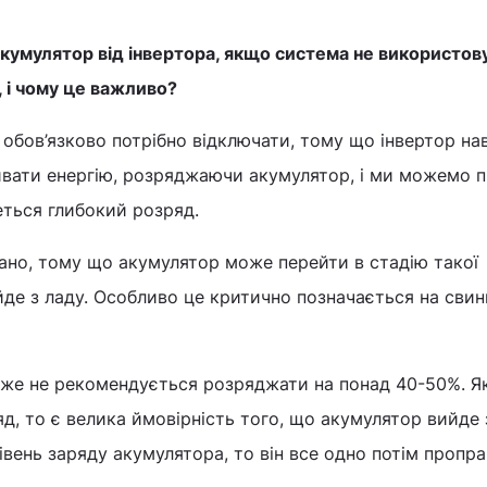
акумулятор від інвертора, якщо система не використов
 і чому це важливо?
 обов’язково потрібно відключати, тому що інвертор нав
вати енергію, розряджаючи акумулятор, і ми можемо п
еться глибокий розряд.
ано, тому що акумулятор може перейти в стадію такої
йде з ладу. Особливо це критично позначається на сви
дуже не рекомендується розряджати на понад 40-50%. 
, то є велика ймовірність того, що акумулятор вийде з
івень заряду акумулятора, то він все одно потім пропр