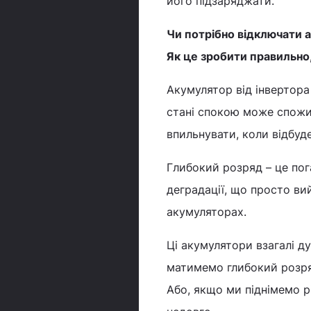
його підзаряджати.
Чи потрібно відключати 
Як це зробити правильно,
Акумулятор від інвертора
стані спокою може спожи
впильнувати, коли відбуд
Глибокий розряд – це пог
деградації, що просто ви
акумуляторах.
Ці акумулятори взагалі 
матимемо глибокий розряд
Або, якщо ми піднімемо р