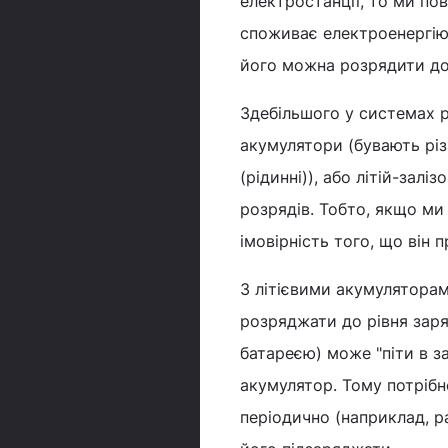
електростанції, то ми пов
споживає електроенергію 
його можна розрядити до
Здебільшого у системах 
акумулятори (бувають різн
(рідинні)), або літій-зал
розрядів. Тобто, якщо ми
імовірність того, що він 
З літієвими акумуляторам
розряджати до рівня заря
батареєю) може "піти в за
акумулятор. Тому потрібн
періодично (наприклад, р