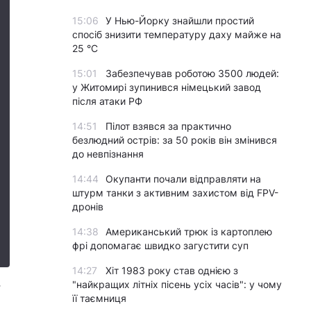
15:06
У Нью-Йорку знайшли простий
спосіб знизити температуру даху майже на
25 °C
15:01
Забезпечував роботою 3500 людей:
у Житомирі зупинився німецький завод
після атаки РФ
14:51
Пілот взявся за практично
безлюдний острів: за 50 років він змінився
до невпізнання
14:44
Окупанти почали відправляти на
штурм танки з активним захистом від FPV-
дронів
14:38
Американський трюк із картоплею
фрі допомагає швидко загустити суп
14:27
Хіт 1983 року став однією з
"найкращих літніх пісень усіх часів": у чому
її таємниця