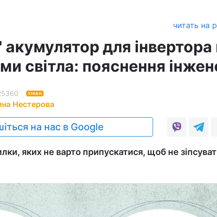
читать на 
" акумулятор для інвертора
ми світла: пояснення інжен
25360
УНІАН
ина Нестерова
іться на нас в Google
лки, яких не варто припускатися, щоб не зіпсува