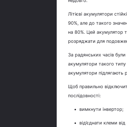
недовго.
Літієві акумулятори стій
90%, але до такого значе
на 80%. Цей акумулятор т
розряджати для подовженн
За радянських часів були
акумулятори такого типу н
акумулятори підлягають 
Щоб правильно відключити
послідовності:
вимкнути інвертор;
від’єднати клеми від