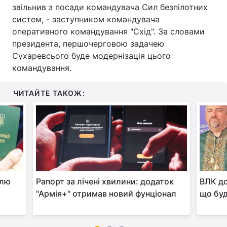
звільнив з посади командувача Сил безпілотних
систем, - заступником командувача
оперативного командування "Схід". За словами
президента, першочерговою задачею
Сухаревсього буде модернізація цього
командування.
ЧИТАЙТЕ ТАКОЖ:
олю
Рапорт за лічені хвилини: додаток
ВЛК до
"Армія+" отримав новий фунціонал
що буд