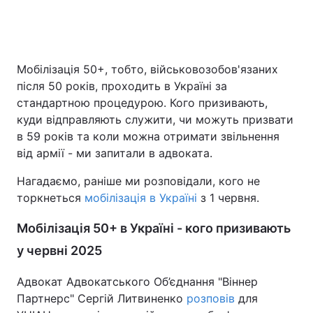
Головна
Війна
Мобілізація 50+, тобто, військовозобов'язаних
після 50 років, проходить в Україні за
Україна
Політика
стандартною процедурою. Кого призивають,
куди відправляють служити, чи можуть призвати
Економіка
Світ
в 59 років та коли можна отримати звільнення
від армії - ми запитали в адвоката.
Спорт
Наука
Нагадаємо, раніше ми розповідали, кого не
Техно і зв'язок
Лайт
торкнеться
мобілізація в Україні
з 1 червня.
Зброя
Інциденти
Мобілізація 50+ в Україні - кого призивають
Здоров'я
Туризм
у червні 2025
Цікавинки
Погода
Адвокат Адвокатського Об’єднання "Віннер
Партнерс" Сергій Литвиненко
розповів
для
Екологія
Регіони