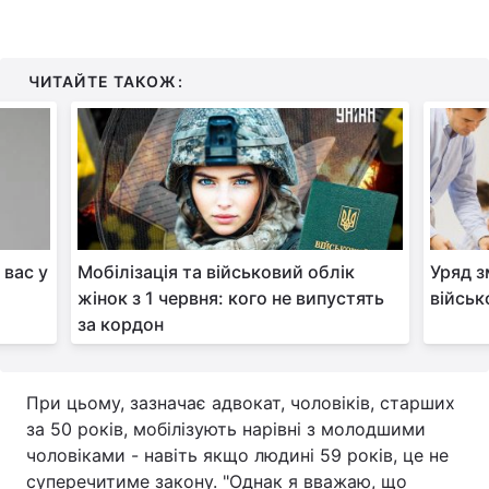
ЧИТАЙТЕ ТАКОЖ:
 вас у
Мобілізація та військовий облік
Уряд з
жінок з 1 червня: кого не випустять
військ
за кордон
При цьому, зазначає адвокат, чоловіків, старших
за 50 років, мобілізують нарівні з молодшими
чоловіками - навіть якщо людині 59 років, це не
суперечитиме закону. "Однак я вважаю, що