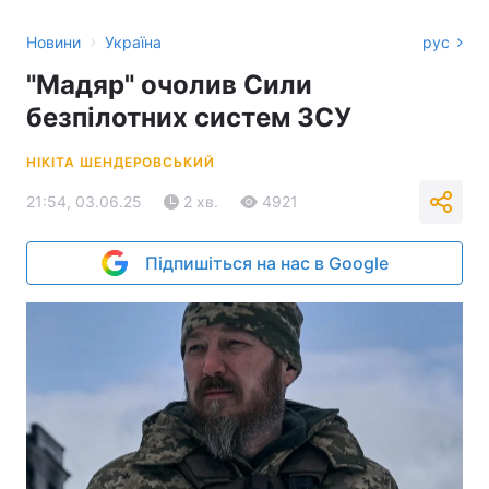
›
Новини
Україна
рус
"Мадяр" очолив Сили
безпілотних систем ЗСУ
НІКІТА ШЕНДЕРОВСЬКИЙ
21:54, 03.06.25
2 хв.
4921
Підпишіться на нас в Google