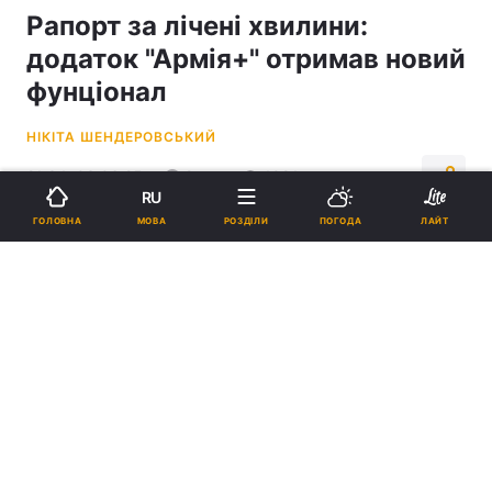
Рапорт за лічені хвилини:
додаток "Армія+" отримав новий
фунціонал
НІКІТА ШЕНДЕРОВСЬКИЙ
21:34, 03.06.25
2 хв.
1091
RU
МОВА
ГОЛОВНА
РОЗДІЛИ
ПОГОДА
ЛАЙТ
Підпишіться на нас в Google