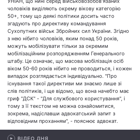
УНІАН, що нині серед військовозобов'язаних
чоловіків виділяють окрему вікову категорію
Лонгріди
50+, тому що деякі політики досить часто
згадують про директиву командування
Відео з Youtube
Статті
Сухопутних військ Збройних сил України. Згідно
з нею нібито чоловіків, яким понад 50 років,
Інтерв'ю
Думки
можуть мобілізувати тільки за окремим
мобілізаційним розпорядженням Генерального
Архів
Вакансії
штабу. Це означає, що масова мобілізація осіб
віком 50-60 років нібито не проводиться, і кожен
Контакти
випадок розглядається індивідуально. "Про
існування такої директиви ми знаємо лише зі
Послуги
слів політиків, і ще відомо, що вона начебто має
гриф "ДСК" - "Для службового користування", і
тому з її текстом не можна ознайомитися,
зокрема, надіславши адвокатський запит з
відповідним проханням", - пояснює адвокат.
ВІДЕО ДНЯ