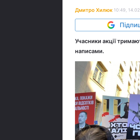
Дмитро Хилюк
10:49, 14.02
Підпиш
Учасники акції тримаю
написами.