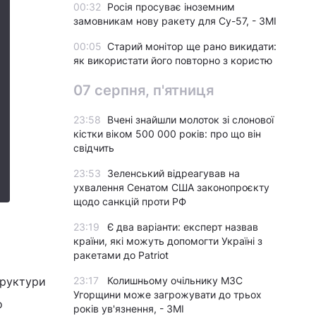
00:32
Росія просуває іноземним
замовникам нову ракету для Су-57, - ЗМІ
00:05
Старий монітор ще рано викидати:
як використати його повторно з користю
07 серпня, п'ятниця
23:58
Вчені знайшли молоток зі слонової
кістки віком 500 000 років: про що він
свідчить
23:53
Зеленський відреагував на
ухвалення Сенатом США законопроєкту
щодо санкцій проти РФ
23:19
Є два варіанти: експерт назвав
країни, які можуть допомогти Україні з
ракетами до Patriot
труктури
23:17
Колишньому очільнику МЗС
Угорщини може загрожувати до трьох
о
років ув'язнення, - ЗМІ