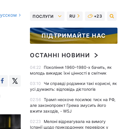
русском
RU
+23
ПОСЛУГИ
ПІДТРИМАЙТЕ НАС
з
ОСТАННІ НОВИНИ
04:22
Покоління 1960–1980-х бачить, як
молодь викидає їхні цінності в смітник
03:10
Чи справді родзинки такі корисні, як
усі думають: відповідь дієтологів
я
02:56
Трамп неохоче посилює тиск на РФ,
але законопроект Грема змусить його
вжити заходів, - WSJ
02:23
Мелоні відреагувала на вимогу
Іспанії щодо прикордонних перевірок у