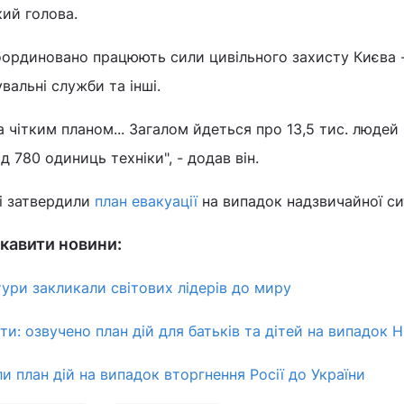
кий голова.
оординовано працюють сили цивільного захисту Києва 
вальні служби та інші.
за чітким планом... Загалом йдеться про 13,5 тис. людей
 780 одиниць техніки", - додав він.
ві затвердили
план евакуації
на випадок надзвичайної сит
кавити новини:
ьтури закликали світових лідерів до миру
ти: озвучено план дій для батьків та дітей на випадок Н
и план дій на випадок вторгнення Росії до України