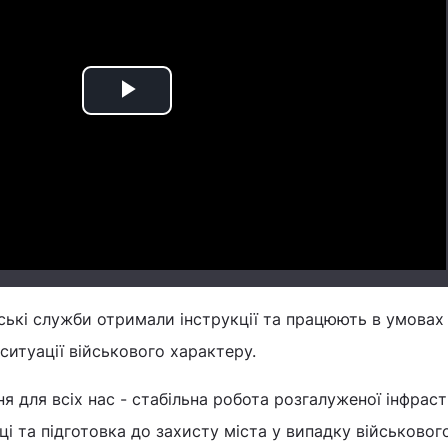
Play
Video
іські служби отримали інструкції та працюють в умовах
ситуації військового характеру.
ня для всіх нас - стабільна робота розгалуженої інфрас
і та підготовка до захисту міста у випадку військовог