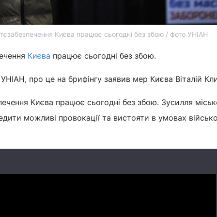
тєзабезпечення Києва працює сьогодні без збою / фото УНІАН
печення
Києва
працює сьогодні без збою.
УНІАН, про це на брифінгу заявив мер Києва Віталій Кл
ечення Києва працює сьогодні без збою. Зусилля міськ
редити можливі провокації та вистояти в умовах військ