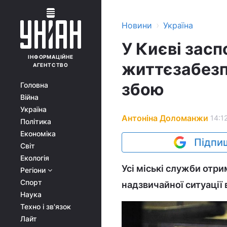
›
Новини
Україна
У Києві зас
ІНФОРМАЦІЙНЕ
життєзабезп
АГЕНТСТВО
збою
Головна
Війна
Україна
Антоніна Доломанжи
14:1
Політика
Економіка
Підпиш
Світ
Екологія
Усі міські служби отри
Регіони
Спорт
надзвичайної ситуації 
Наука
Техно і зв'язок
Лайт