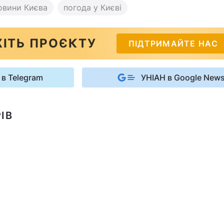
овини Києва
погода у Києві
ІТЬ ПРОЄКТУ
ПІДТРИМАЙТЕ НАС
 в Telegram
УНІАН в Google New
ІВ