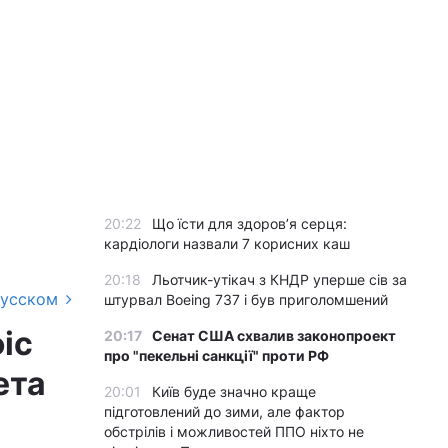
20:22
Що їсти для здоров’я серця:
кардіологи назвали 7 корисних каш
20:18
Льотчик-утікач з КНДР уперше сів за
русском
штурвал Boeing 737 і був приголомшений
іс
20:17
Сенат США схвалив законопроект
про "пекельні санкції" проти РФ
ета
20:01
Київ буде значно краще
підготовлений до зими, але фактор
обстрілів і можливостей ППО ніхто не