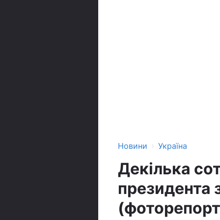
›
Новини
Україна
Декілька сот
президента 
(фоторепор