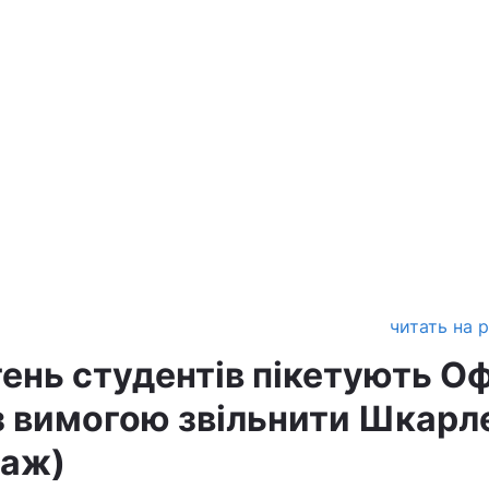
читать на 
ень студентів пікетують Оф
з вимогою звільнити Шкарл
таж)