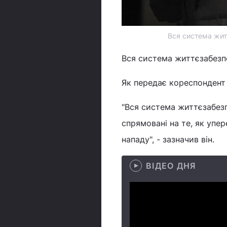
Вся система жит
Вся система життєзабез
Як передає кореспондент 
"Вся система життєзабезп
спрямовані на те, як упе
нападу", - зазначив він.
ВІДЕО ДНЯ