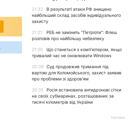
21:32
В результаті атаки РФ знищено
найбільший склад засобів індивідуального
захисту
21:21
РЕБ не замінить "Петріоти": Флеш
розповів про найбільшу небезпеку
s
21:20
Що станеться з комп’ютером, якщо
тривалий час не оновлювати Windows
20:39
Суд продовжив тримання під
вартою для Коломойського, захист заявив
про проблеми зі здоров'ям
20:35
Росія встановила антидронові сітки
на своїх субмаринах, розташованих за
тисячі кілометрів від України
Реклама