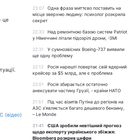
23:07
Одна фраза миттєво поставить на
місце зверхню людину: психолог розкрила
- це
секрет
22:33
Над ремонтною базою систем Patriot
у Німеччині літали підозрілі дрони, -ЗМІ
22:31
У сумнозвісних Boeing-737 виявили
ще одну проблему
22:12
Росія нарешті повертає свій ядерний
уації.
крейсер за $5 млрд, але є проблема
22:01
Росія збирається остаточно
анексувати частину Грузії, - країни НАТО
21:51
Під час візитів Путіна до регіонів на
АЗС з’являється багато дешевого бензину,
С (відео)
– Le Monde
21:41
США зробили невтішний прогноз
щодо експорту українського збіжжя:
Bloomberg розкрив цифри