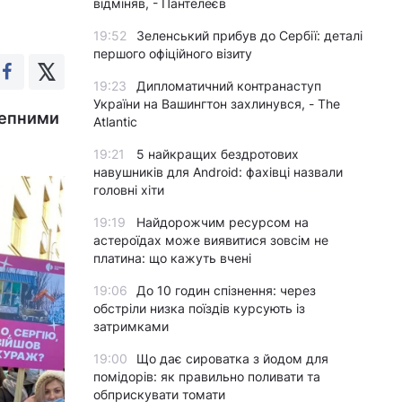
відміняв, - Пантелеєв
19:52
Зеленський прибув до Сербії: деталі
першого офіційного візиту
19:23
Дипломатичний контранаступ
України на Вашингтон захлинувся, - The
тепними
Atlantic
19:21
5 найкращих бездротових
навушників для Android: фахівці назвали
головні хіти
19:19
Найдорожчим ресурсом на
астероїдах може виявитися зовсім не
платина: що кажуть вчені
19:06
До 10 годин спізнення: через
обстріли низка поїздів курсують із
затримками
19:00
Що дає сироватка з йодом для
помідорів: як правильно поливати та
обприскувати томати