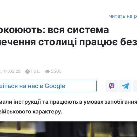
читать на 
покоюють: вся система
ечення столиці працює бе
2, 14.02.22
1 хв.
5505
іться на нас в Google
мали інструкції та працюють в умовах запобіганн
військового характеру.