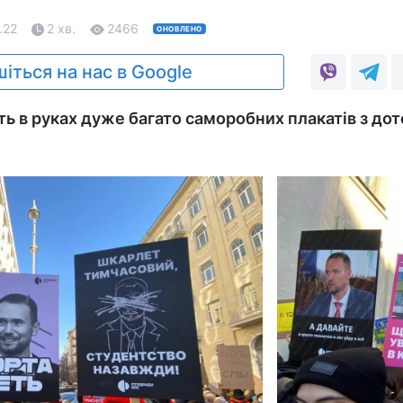
.22
2 хв.
2466
ОНОВЛЕНО
іться на нас в Google
ть в руках дуже багато саморобних плакатів з до