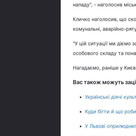
нападу", - наголосив місь
Кличко наголосив, що ск
комунальні, аварійно-ряту
"У цій ситуації ми діємо 
особового складу та понад
Нагадаємо, раніше у Киє
Вас також можуть заці
Українські діячі кул
Куди бігти й що роби
У Львові оприлюднил