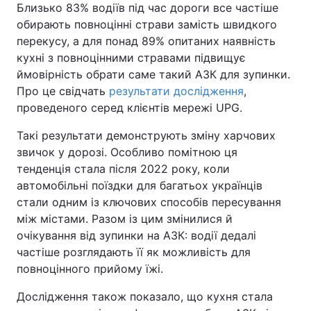
Близько 83% водіїв під час дороги все частіше
обирають повноцінні страви замість швидкого
перекусу, а для понад 89% опитаних наявність
кухні з повноцінними стравами підвищує
Головна
Війна
ймовірність обрати саме такий АЗК для зупинки.
Про це свідчать
Україна
результати дослідження
Політика
,
проведеного серед клієнтів мережі UPG.
Економіка
Світ
Такі результати демонструють зміну харчових
звичок у дорозі. Особливо помітною ця
Спорт
Наука
тенденція стала після 2022 року, коли
Техно і зв'язок
Лайт
автомобільні поїздки для багатьох українців
стали одним із ключових способів пересування
Зброя
Інциденти
між містами. Разом із цим змінилися й
очікування від зупинки на АЗК: водії дедалі
Здоров'я
Туризм
частіше розглядають її як можливість для
повноцінного прийому їжі.
Цікавинки
Погода
Дослідження також показало, що кухня стала
Екологія
Регіони