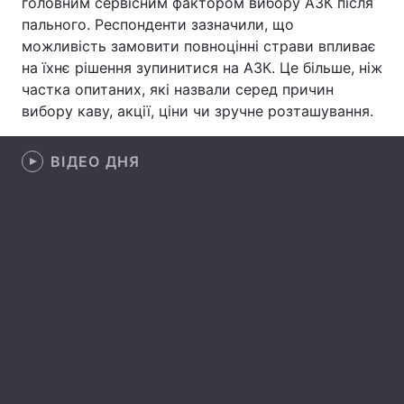
головним сервісним фактором вибору АЗК після
пального. Респонденти зазначили, що
Лонгріди
можливість замовити повноцінні страви впливає
на їхнє рішення зупинитися на АЗК. Це більше, ніж
Відео з Youtube
Статті
частка опитаних, які назвали серед причин
вибору каву, акції, ціни чи зручне розташування.
Інтерв'ю
Думки
ВІДЕО ДНЯ
Архів
Вакансії
Контакти
Послуги