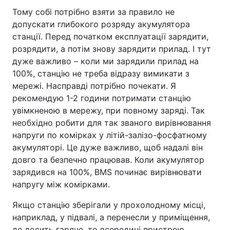
Тому собі потрібно взяти за правило не
допускати глибокого розряду акумулятора
станції. Перед початком експлуатації зарядити,
розрядити, а потім знову зарядити прилад. І тут
дуже важливо – коли ми зарядили прилад на
100%, станцію не треба відразу вимикати з
мережі. Насправді потрібно почекати. Я
рекомендую 1-2 години потримати станцію
увімкненою в мережу, при повному заряді. Так
необхідно робити для так званого вирівнювання
напруги по комірках у літій-залізо-фосфатному
акумуляторі. Це дуже важливо, щоб надалі він
довго та безпечно працював. Коли акумулятор
зарядився на 100%, BMS починає вирівнювати
напругу між комірками.
Якщо станцію зберігали у прохолодному місці,
наприклад, у підвалі, а перенесли у приміщення,
де досить гаряче, то всередині пристрою