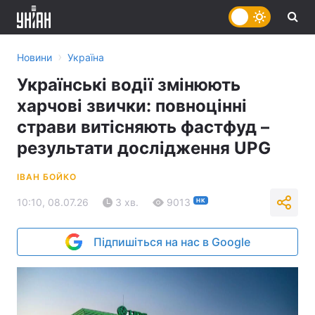
›
Новини
Україна
Українські водії змінюють
харчові звички: повноцінні
страви витісняють фастфуд –
результати дослідження UPG
ІВАН БОЙКО
10:10, 08.07.26
3 хв.
9013
НК
Підпишіться на нас в Google