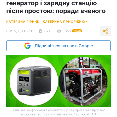
генератор і зарядну станцію
після простою: поради вченого
КАТЕРИНА ГІРНИК,
КАТЕРИНА ПРИСЯЖНЮК
08:15, 08.07.26
7 хв.
3352
УНІАН
Підпишіться на нас в Google
Літій-залізо-фосфатні акумулятори у разі тривалого простою
можуть впасти у сплячий режим. / Колаж УНІАН