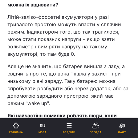
можна їх відновити?
Літій-залізо-фосфатні акумулятори у разі
тривалого простою можуть впасти у сплячий
режим. Індикатором того, що так трапилося,
може стати показник напруги – якщо взяти
вольтметр і виміряти напругу на такому
акумуляторі, то там буде 0.
Але це не значить, що батарея вийшла з ладу, а
свідчить про те, що вона "пішла у захист" при
низькому рівні заряду. Таку батарею можна
спробувати розбудити або через додаток, або за
допомогою зарядного пристрою, який має
режим "wake up".
Які найчастіші помилки роблять люди, коли
терміново вмикають техніку після перерви, і що
RU
з них реально виводить обладнання з ладу?
МОВА
ГОЛОВНА
РОЗДІЛИ
ПОГОДА
ЛАЙТ