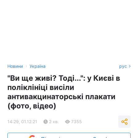
›
Новини
Україна
рус
"Ви ще живі? Тоді...": у Києві в
поліклініці висіли
антивакцинаторські плакати
(фото, відео)
14:29, 01.12.21
2 хв.
7355