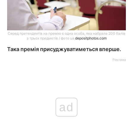
Серед претендентів на премію є одна особа, яка набрала 200 балів
з трьох предметів / фото ua.
depositphotos.com
Така премія присуджуватиметься вперше.
Реклама
ad