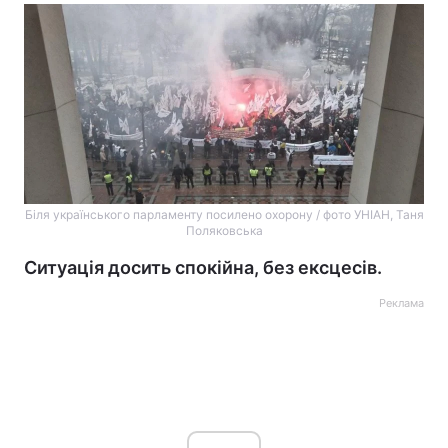
Біля українського парламенту посилено охорону / фото УНІАН, Таня
Поляковська
Ситуація досить спокійна, без ексцесів.
Реклама