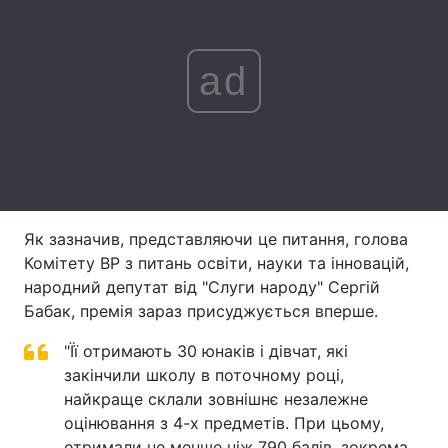
Лонгріди
ad
Відео з Youtube
Статті
Інтерв'ю
Думки
Архів
Вакансії
Контакти
Як зазначив, представляючи це питання, голова
Комітету ВР з питань освіти, науки та інновацій,
Послуги
народний депутат від "Слуги народу" Сергій
Бабак, премія зараз присуджується вперше.
"Її отримають 30 юнаків і дівчат, які
закінчили школу в поточному році,
найкраще склали зовнішнє незалежне
оцінювання з 4-х предметів. При цьому,
отримали не менше ніж 790 балів, зокрема,