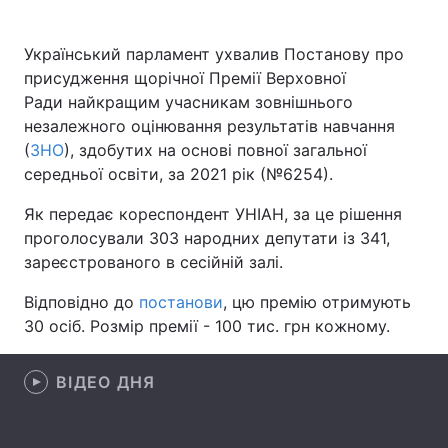
Український парламент ухвалив Постанову про
присудження щорічної Премії Верховної
Головна
Війна
Ради найкращим учасникам зовнішнього
незалежного оцінювання результатів навчання
Україна
Політика
(
ЗНО
), здобутих на основі повної загальної
середньої освіти, за 2021 рік (№6254).
Економіка
Світ
Як передає кореспондент УНІАН, за це рішення
Спорт
Наука
проголосували 303 народних депутати із 341,
зареєстрованого в сесійній залі.
Техно і зв'язок
Лайт
Відповідно до
постанови
, цю премію отримують
Зброя
Інциденти
30 осіб. Розмір премії - 100 тис. грн кожному.
Здоров'я
Туризм
ВІДЕО ДНЯ
Цікавинки
Погода
Екологія
Регіони