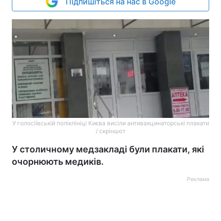
Підпишіться на нас в Google
У голосіївській поліклініці Києва висіли антивакцинаторські плакати
/ скріншот
У столичному медзакладі були плакати, які
очорнюють медиків.
Реклама