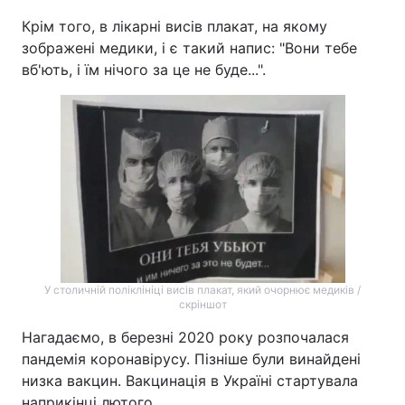
Крім того, в лікарні висів плакат, на якому
зображені медики, і є такий напис: "Вони тебе
вб'ють, і їм нічого за це не буде...".
У столичній поліклініці висів плакат, який очорнює медиків /
скріншот
Нагадаємо, в березні 2020 року розпочалася
пандемія коронавірусу. Пізніше були винайдені
низка вакцин. Вакцинація в Україні стартувала
наприкінці лютого.