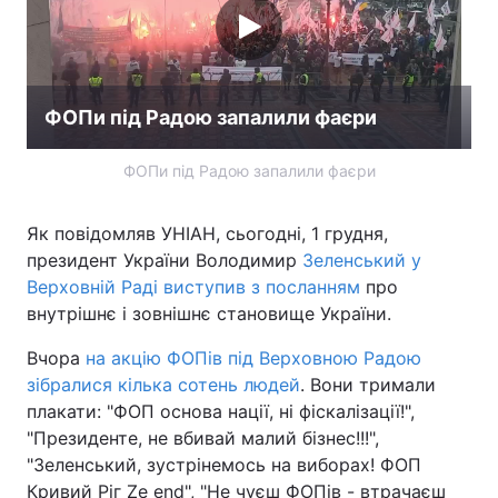
ФОПи під Радою запалили фаєри
ФОПи під Радою запалили фаєри
Як повідомляв УНІАН, сьогодні, 1 грудня,
президент України Володимир
Зеленський у
Верховній Раді виступив з посланням
про
внутрішнє і зовнішнє становище України.
Вчора
на акцію ФОПів під Верховною Радою
зібралися кілька сотень людей
. Вони тримали
плакати: "ФОП основа нації, ні фіскалізації!",
"Президенте, не вбивай малий бізнес!!!",
"Зеленський, зустрінемось на виборах! ФОП
Кривий Ріг Ze end", "Не чуєш ФОПів - втрачаєш