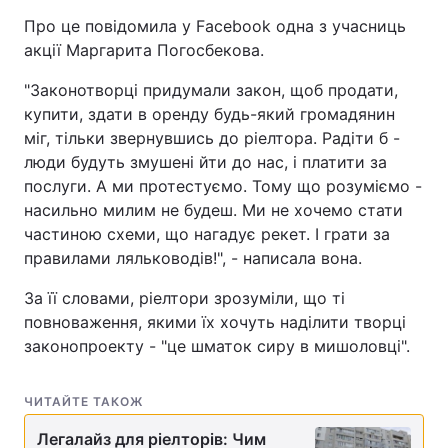
Про це повідомила у Facebook одна з учасниць
акції Маргарита Погосбекова.
"Законотворці придумали закон, щоб продати,
купити, здати в оренду будь-який громадянин
міг, тільки звернувшись до ріелтора. Радіти б -
люди будуть змушені йти до нас, і платити за
послуги. А ми протестуємо. Тому що розуміємо -
насильно милим не будеш. Ми не хочемо стати
частиною схеми, що нагадує рекет. І грати за
правилами ляльководів!", - написала вона.
За її словами, ріелтори зрозуміли, що ті
повноваження, якими їх хочуть наділити творці
законопроекту - "це шматок сиру в мишоловці".
ЧИТАЙТЕ ТАКОЖ
Легалайз для ріелторів: Чим