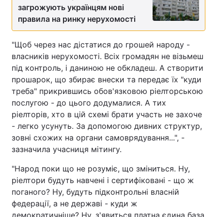
загрожують українцям нові
правила на ринку нерухомості
"Щоб через нас дістатися до грошей народу -
власників нерухомості. Всіх громадян не візьмеш
під контроль, і даниною не обкладеш. А створити
прошарок, що збирає внески та передає їх "куди
треба" прикрившись обов'язковою ріелторською
послугою - до цього додумалися. А тих
ріелторів, хто в цій схемі брати участь не захоче
- легко усунуть. За допомогою дивних структур,
зовні схожих на органи самоврядування...", -
зазначила учасниця мітингу.
"Народ поки що не розуміє, що зміниться. Ну,
ріелтори будуть навчені і сертифіковані - що ж
поганого? Ну, будуть підконтрольні власній
федерації, а не державі - куди ж
демократичніше? Ну, з'явиться платна єдина база