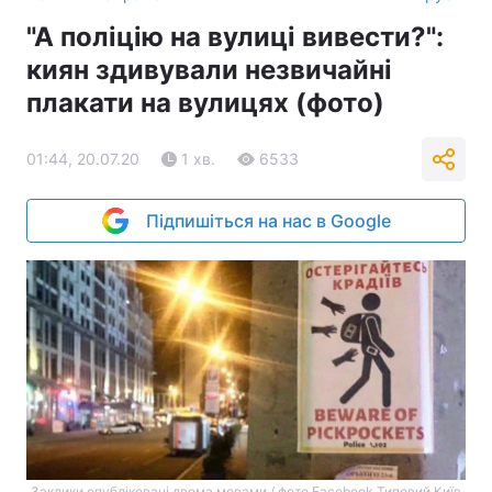
"А поліцію на вулиці вивести?":
киян здивували незвичайні
плакати на вулицях (фото)
01:44, 20.07.20
1 хв.
6533
Підпишіться на нас в Google
Заклики опубліковані двома мовами / фото Facebook Типовий Київ