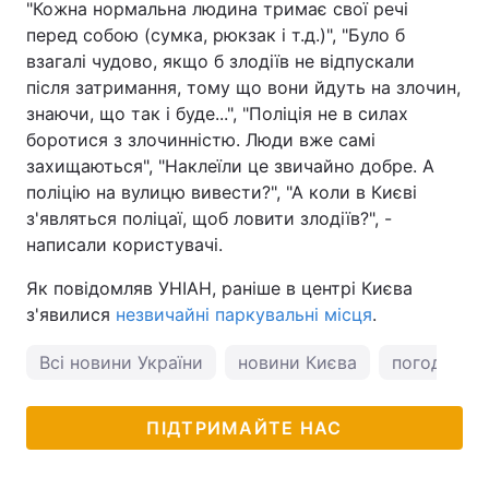
"Кожна нормальна людина тримає свої речі
перед собою (сумка, рюкзак і т.д.)", "Було б
взагалі чудово, якщо б злодіїв не відпускали
після затримання, тому що вони йдуть на злочин,
знаючи, що так і буде...", "Поліція не в силах
боротися з злочинністю. Люди вже самі
захищаються", "Наклеїли це звичайно добре. А
поліцію на вулицю вивести?", "А коли в Києві
з'являться поліцаї, щоб ловити злодіїв?", -
написали користувачі.
Як повідомляв УНІАН, раніше в центрі Києва
з'явилися
незвичайні паркувальні місця
.
Всі новини України
новини Києва
погода у К
ПІДТРИМАЙТЕ НАС