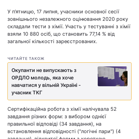
У п’ятницю, 17 липня, учасники основної сесії
зовнішнього незалежного оцінювання 2020 року
складали тести з хімії. Участь у тестуванні з хімії
Головна
Війна
взяли 10 880 осіб, що становить 77,14 % від
Україна
Політика
загальної кількості зареєстрованих.
Економіка
Світ
ЧИТАЙТЕ ТАКОЖ
Спорт
Наука
Окупанти не випускають з
ОРДЛО молодь, яка хоче
Техно і зв'язок
Лайт
навчатися у вільній Україні -
учасник ТКГ
Зброя
Інциденти
Сертифікаційна робота з хімії налічувала 52
Здоров'я
Туризм
завдання різних форм: з вибором однієї
Цікавинки
Погода
правильної відповіді (34 завдання), на
встановлення відповідності ("логічні пари") (4
Екологія
Регіони
завдання), відкритої форми з короткою