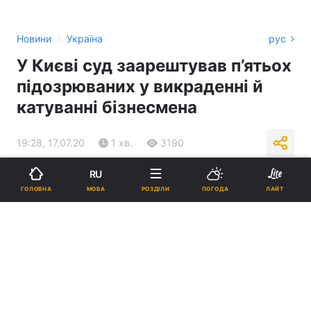
›
Новини
Україна
рус
У Києві суд заарештував п’ятьох
підозрюваних у викраденні й
катуванні бізнесмена
19:28, 17.07.20
1 хв.
3190
RU
Підпишіться на нас в Google
МОВА
ГОЛОВНА
РОЗДІЛИ
ПОГОДА
ЛАЙТ