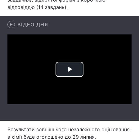
відповіддю (14 завдань).
Лонгріди
ВІДЕО ДНЯ
Відео з Youtube
Статті
Інтерв'ю
Думки
Архів
Вакансії
Контакти
Play
Послуги
Video
Результати зовнішнього незалежного оцінювання
з хімії буде оголошено до 29 липня.