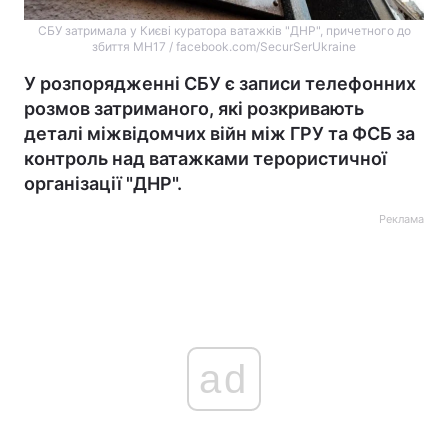
СБУ затримала у Києві куратора ватажків "ДНР", причетного до
збиття MH17 / facebook.com/SecurSerUkraine
У розпорядженні СБУ є записи телефонних
розмов затриманого, які розкривають
деталі міжвідомчих війн між ГРУ та ФСБ за
контроль над ватажками терористичної
організації "ДНР".
Реклама
ad