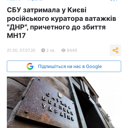
СБУ затримала у Києві
російського куратора ватажків
"ДНР", причетного до збиття
MH17
21:30, 07.07.20
2 хв.
8449
Підпишіться на нас в Google