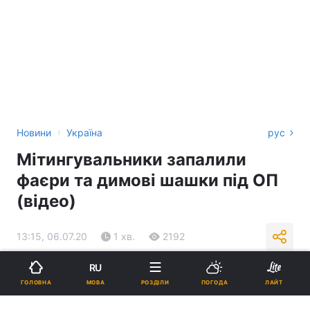
›
Новини
Україна
рус
Мітингувальники запалили
фаєри та димові шашки під ОП
(відео)
13:15, 06.07.20
1 хв.
2192
RU
Підпишіться на нас в Google
МОВА
ГОЛОВНА
РОЗДІЛИ
ПОГОДА
ЛАЙТ