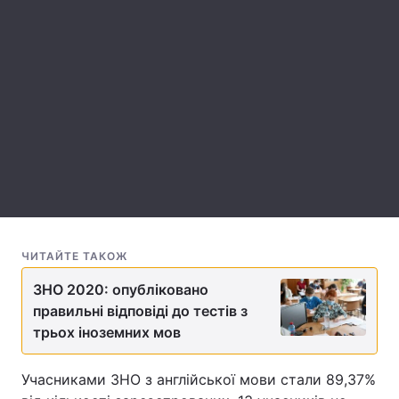
Лонгріди
Play
Відео з Youtube
Статті
Інтерв'ю
Думки
Video
Архів
Вакансії
Контакти
Послуги
ЧИТАЙТЕ ТАКОЖ
ЗНО 2020: опубліковано
правильні відповіді до тестів з
трьох іноземних мов
Учасниками ЗНО з англійської мови стали 89,37%