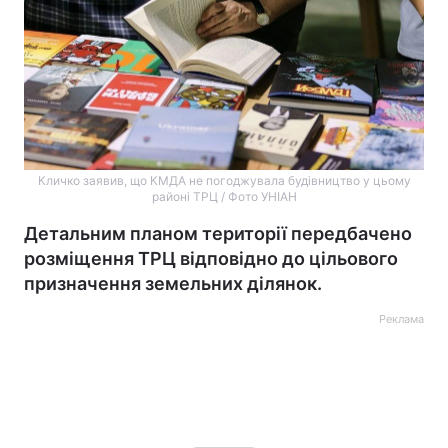
Кличко заявив, що КМДА не погоджувала будівництво у цьому
районі ТРЦ / Фото УНІАН
Детальним планом території передбачено
розміщення ТРЦ відповідно до цільового
призначення земельних ділянок.
Реклама