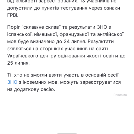
від кількості зареєстрованих. 13 учасників не
допустили до пунктів тестування через ознаки
Тема оформлення
ГРВІ.
Поріг “склав/не склав” та результати ЗНО з
іспанської, німецької, французької та англійської
мов буде визначено до 24 липня. Результати
з’являться на сторінках учасників на сайті
Українського центру оцінювання якості освіти до
25 липня.
Ті, хто не змогли взяти участь в основній сесії
ЗНО
з іноземних мов, можуть зареєструватися
на додаткову сесію.
Реклама