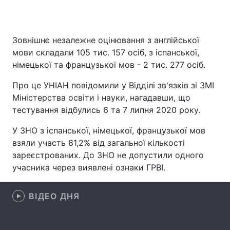
Зовнішнє незалежне оцінювання з англійської
Головна
Війна
мови складали 105 тис. 157 осіб, з іспанської,
німецької та французької мов - 2 тис. 277 осіб.
Україна
Політика
Про це УНІАН повідомили у Відділі зв'язків зі ЗМІ
Економіка
Світ
Міністерства освіти і науки, нагадавши, що
тестування відбулись 6 та 7 липня 2020 року.
Спорт
Наука
У ЗНО з іспанської, німецької, французької мов
Техно і зв'язок
Лайт
взяли участь 81,2% від загальної кількості
зареєстрованих. До ЗНО не допустили одного
Зброя
Інциденти
учасника через виявлені ознаки ГРВІ.
Здоров'я
Туризм
ВІДЕО ДНЯ
Цікавинки
Погода
Екологія
Регіони