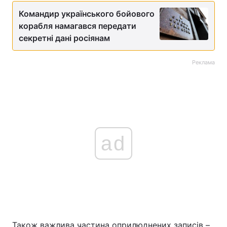
Командир українського бойового
корабля намагався передати
секретні дані росіянам
Реклама
ad
Також важлива частина оприлюднених записів –