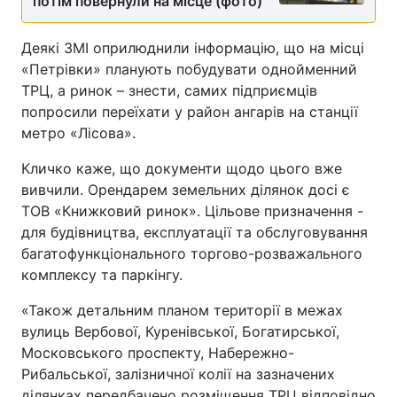
потім повернули на місце (фото)
Деякі ЗМІ оприлюднили інформацію, що на місці
«Петрівки» планують побудувати однойменний
ТРЦ, а ринок – знести, самих підприємців
попросили переїхати у район ангарів на станції
метро «Лісова».
Кличко каже, що документи щодо цього вже
вивчили. Орендарем земельних ділянок досі є
ТОВ «Книжковий ринок». Цільове призначення -
для будівництва, експлуатації та обслуговування
багатофункціонального торгово-розважального
комплексу та паркінгу.
«Також детальним планом території в межах
вулиць Вербової, Куренівської, Богатирської,
Московського проспекту, Набережно-
Рибальської, залізничної колії на зазначених
ділянках передбачено розміщення ТРЦ відповідно