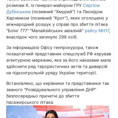
розмови К. із генерал-майором ГРУ
Сергієм
Дубінським
(позивний "Хмурий") та Леонідом
Харченком (позивний "Крот"), яких оголошено у
міжнародний розшук у справі про збиття літака
"Боїнг 777" "Малайзійських авіаліній"
рейсу MH17
,
внаслідок чого загинуло 298 осіб.
За інформацією Офісу генпрокурора, також
позаштатний представник спецслужб РФ керував
агентурною мережею, яка за його наказами мала
здійснити ряд терористичних актів та диверсій
на підконтрольній уряду України території.
Встановлено, що керівники та представники так
званого "Розвідувального управління ДНР"
безпосередньо причетні до збиття
пасажирського літака.