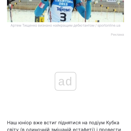
Артем Тищенко визнано найкращим дебютантом / sportonline.ua
Реклама
ad
Наш юніор вже встиг піднятися на подіум Кубка
світу (в одиночній змішаній естафеті) і провести