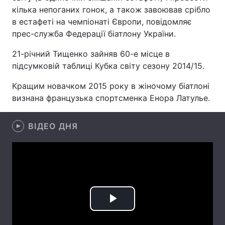
кілька непоганих гонок, а також завоював срібло
в естафеті на чемпіонаті Європи, повідомляє
прес-служба Федерації біатлону України.
Головна
Війна
21-річний Тищенко зайняв 60-е місце в
підсумковій таблиці Кубка світу сезону 2014/15.
Україна
Політика
Кращим новачком 2015 року в жіночому біатлоні
Економіка
Світ
визнана французька спортсменка Енора Латулье.
Спорт
Наука
ВІДЕО ДНЯ
Техно і зв'язок
Лайт
Зброя
Інциденти
Здоров'я
Туризм
Цікавинки
Погода
Play
Екологія
Регіони