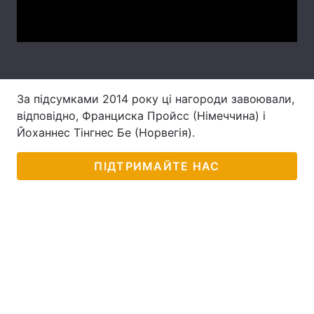
Video
Лонгріди
Відео з Youtube
Статті
Інтерв'ю
Думки
За підсумками 2014 року ці нагороди завоювали,
відповідно, Франциска Пройсс (Німеччина) і
Архів
Вакансії
Йоханнес Тінгнес Бе (Норвегія).
Контакти
ПІДТРИМАЙТЕ НАС
Послуги