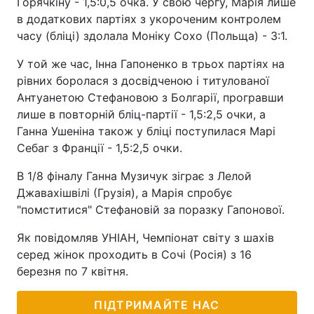
Горячкіну - 1,5:0,5 очка. У свою чергу, Марія лише
в додаткових партіях з укороченим контролем
часу (бліці) здолала Моніку Сохо (Польща) - 3:1.
У той же час, Інна Гапоненко в трьох партіях на
рівних боролася з досвідченою і титулованої
Антуанетою Стефановою з Болгарії, програвши
лише в повторній бліц-партії - 1,5:2,5 очки, а
Ганна Ушеніна також у бліці поступилася Марі
Себаг з Франції - 1,5:2,5 очки.
В 1/8 фіналу Ганна Музичук зіграє з Лелой
Джавахішвілі (Грузія), а Марія спробує
"помститися" Стефановій за поразку Гапонової.
Як повідомляв УНІАН, Чемпіонат світу з шахів
серед жінок проходить в Сочі (Росія) з 16
березня по 7 квітня.
ПІДТРИМАЙТЕ НАС