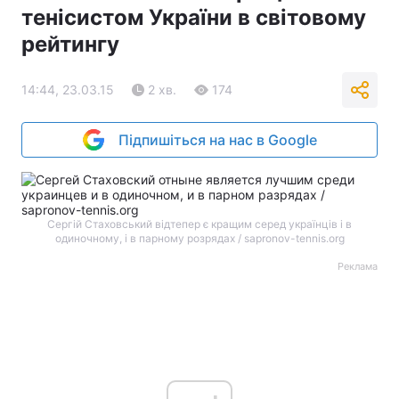
тенісистом України в світовому
рейтингу
14:44, 23.03.15
2 хв.
174
Підпишіться на нас в Google
Сергій Стаховський відтепер є кращим серед українців і в
одиночному, і в парному розрядах / sapronov-tennis.org
Реклама