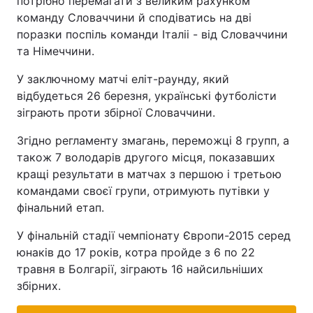
потрібно перемагати з великим рахунком
команду Словаччини й сподіватись на дві
поразки поспіль команди Італіі - від Словаччини
та Німеччини.
У заключному матчі еліт-раунду, який
відбудеться 26 березня, українські футболісти
зіграють проти збірної Словаччини.
Згідно регламенту змагань, переможці 8 групп, а
також 7 володарів другого місця, показавших
кращі результати в матчах з першою і третьою
командами своєї групи, отримують путівки у
фінальний етап.
У фінальній стадії чемпіонату Європи-2015 серед
юнаків до 17 років, котра пройде з 6 по 22
травня в Болгарії, зіграють 16 найсильніших
збірних.