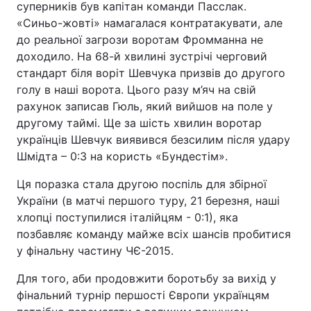
суперників був капітан команди Пасслак.
«Синьо-жовті» намагалася контратакувати, але
до реальної загрози воротам Фромманна не
доходило. На 68-й хвилині зустрічі черговий
стандарт біля воріт Шевчука призвів до другого
голу в наші ворота. Цього разу м’яч на свій
рахунок записав Гюль, який вийшов на поле у
другому таймі. Ще за шість хвилин воротар
українців Шевчук виявився безсилим після удару
Шмідта – 0:3 на користь «Бундестім».
Ця поразка стала другою поспіль для збірної
України (в матчі першого туру, 21 березня, наші
хлопці поступилися італійцям - 0:1), яка
позбавляє команду майже всіх шансів пробитися
у фінальну частину ЧЄ-2015.
Для того, аби продовжити боротьбу за вихід у
фінальний турнір першості Європи українцям