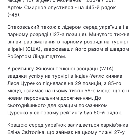
місце (-12), а Денис Молчанов - 200-е (-20).
Артем Смирнов опустився - на 445-й рядок
(-45).
Стаховський також є лідером серед українців і в
парному розряді (127-а позиція). Минулого тижня
він виграв змагання в парному розряді на турнірі
в Ірвіні (США), завоювавши його разом зі шведом
Робертом Ліндштедтом.
У рейтингу Жіночої тенісної асоціації (WTA)
завдяки успіху на турнірі в Індіан-Уеллс киянка
Леся Цуренко піднялася на 29 позицій, з 85-го
місця, і займає на цьому тижні 56-е місце, що є її
новим персональним досягненням. До
сьогоднішнього для кращим показником
Цуренко у світовому рейтингу був 60-й рядок.
Кращою серед українок залишається харків'янка
Еліна Світоліна, що займає на цьому тижні 27-у