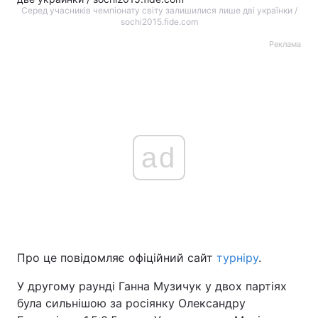
Серед учасників чемпіонату світу залишилися лише дві українки /
sochi2015.fide.com
Реклама
ad
Про це повідомляє офіційний сайт
турніру
.
У другому раунді Ганна Музичук у двох партіях
була сильнішою за росіянку Олександру