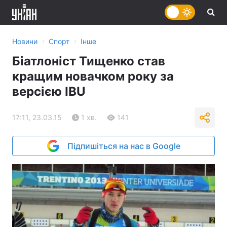
›
›
Новини
Спорт
Інше
Біатлоніст Тищенко став
кращим новачком року за
версією IBU
17:11, 23.03.15
1 хв.
141
Підпишіться на нас в Google