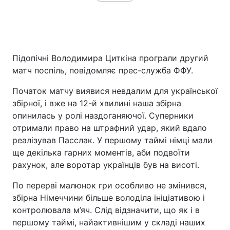
Підопічні Володимира Циткіна програли другий
матч поспіль, повідомляє прес-служба ФФУ.
Початок матчу виявися невдалим для української
збірної, і вже на 12-й хвилині наша збірна
опинилась у ролі наздоганяючої. Суперники
отримали право на штрафний удар, який вдало
реалізував Пасслак. У першому таймі німці мали
ще декілька гарних моментів, аби подвоїти
рахунок, але воротар українців був на висоті.
По перерві малюнок гри особливо не змінився,
збірна Німеччини більше володіла ініціативою і
контролювала м’яч. Слід відзначити, що як і в
першому таймі, найактивнішим у складі наших