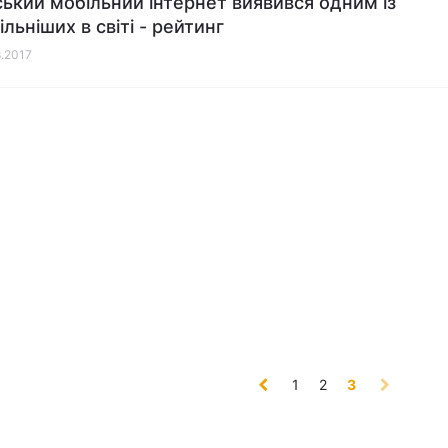
ський мобільний інтернет виявився одним із
льніших в світі - рейтинг
8.2017
(current)
1
2
3