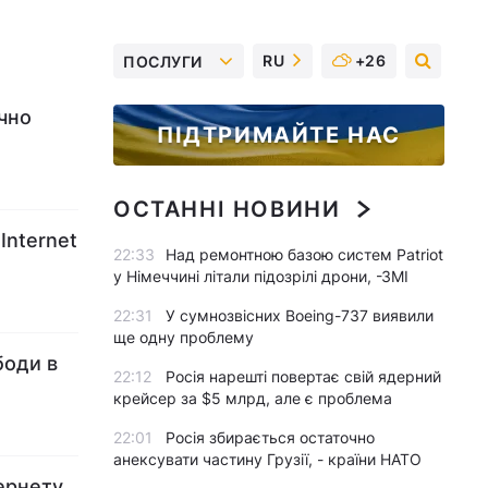
RU
+26
ПОСЛУГИ
ечно
ПІДТРИМАЙТЕ НАС
ОСТАННІ НОВИНИ
Internet
22:33
Над ремонтною базою систем Patriot
у Німеччині літали підозрілі дрони, -ЗМІ
22:31
У сумнозвісних Boeing-737 виявили
ще одну проблему
боди в
22:12
Росія нарешті повертає свій ядерний
крейсер за $5 млрд, але є проблема
22:01
Росія збирається остаточно
анексувати частину Грузії, - країни НАТО
тернету