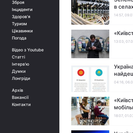
Зброя
в села
Інциденти
14:57, 09.
Здоров'я
Туризм
Цікавинки
«Київс
Погода
13:03, 07.
Відео з Youtube
Статті
Інтерв'ю
Україн
Думки
найдеш
Лонгріди
04:16, 06.
Архів
Вакансії
«Київст
Контакти
мобіль
18:07, 01.