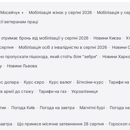
 Мосейчук +
Мобілізація жінок у серпні 2026
Мобілізація у се
сії ветеранам праці
 отримає бронь від мобілізації у серпні 2026
Новини Києва
Х
 серпня
Мобілізація осіб з інвалідністю в серпні 2026
Новини 
но пропускати пішохода, який стоїть біля "зебри"
Новини Харк
у
Новини Львова
рс долара
Курс євро
Курс валют
Біткоіни-курс
Тарифи на
в армії до стажу
Тарифи на газ
Укрзалізниця
тик
Погода Київ
Погода на завтра
Магнітні бурі
Погода н
завтра
Що принесе місячне затемнення 28 серпня
Гороскоп 