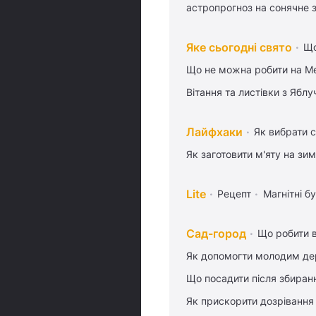
астропрогноз на сонячне 
Яке сьогодні свято
Що
Що не можна робити на Ме
Вітання та листівки з Ябл
Лайфхаки
Як вибрати с
Як заготовити м'яту на зи
Lite
Рецепт
Магнітні бу
Сад-город
Що робити в
Як допомогти молодим де
Що посадити після збиран
Як прискорити дозрівання