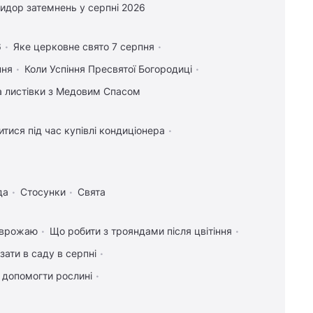
идор затемнень у серпні 2026
обстрілів і можливостей ППО ніхто не
відміняв, - Пантелеєв
6
Яке церковне свято 7 серпня
19:52
Зеленський прибув до Сербії: деталі
першого офіційного візиту
пня
Коли Успіння Пресвятої Богородиці
19:23
Дипломатичний контранаступ
та листівки з Медовим Спасом
України на Вашингтон захлинувся, - The
Atlantic
тися під час купівлі кондиціонера
19:21
5 найкращих бездротових
навушників для Android: фахівці назвали
головні хіти
да
Стосунки
Свята
19:19
Найдорожчим ресурсом на
астероїдах може виявитися зовсім не
платина: що кажуть вчені
я врожаю
Що робити з трояндами після цвітіння
19:06
До 10 годин спізнення: через
зати в саду в серпні
обстріли низка поїздів курсують із
затримками
к допомогти рослині
19:00
Що дає сироватка з йодом для