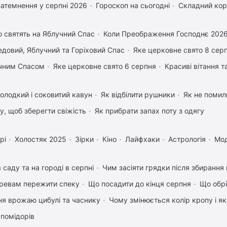
затемнення у серпні 2026
Гороскоп на сьогодні
Складний кор
 святять на Яблучний Спас
Коли Преображення Господнє 202
довий, Яблучний та Горіховий Спас
Яке церковне свято 8 сер
учним Спасом
Яке церковне свято 6 серпня
Красиві вітання 
олодкий і соковитий кавун
Як відбілити рушники
Як не помили
му, щоб зберегти свіжість
Як прибрати запах поту з одягу
рі
Холостяк 2025
Зірки
Кіно
Лайфхаки
Астрологія
Мо
 саду та на городі в серпні
Чим засіяти грядки після збиранн
ревам пережити спеку
Що посадити до кінця серпня
Що обрі
ня врожаю цибулі та часнику
Чому змінюється колір кропу і я
 помідорів