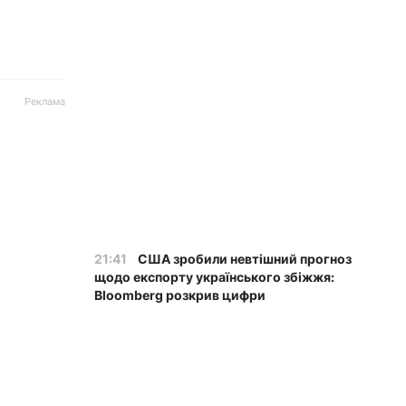
Реклама
21:41
США зробили невтішний прогноз
щодо експорту українського збіжжя:
Bloomberg розкрив цифри
21:32
В результаті атаки РФ знищено
найбільший склад засобів індивідуального
захисту
21:21
РЕБ не замінить "Петріоти": Флеш