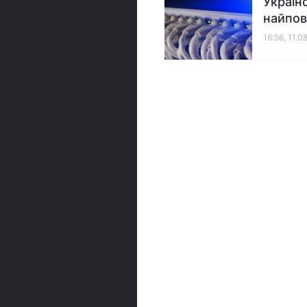
Україн
найпові
16:56, 11.0