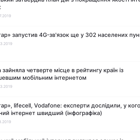
х
07.2019
тар» запустив 4G-зв'язок ще у 302 населених пун
03.2019
а зайняла четверте місце в рейтингу країн із
евшим мобільним інтернетом
03.2019
ар», lifecell, Vodafone: експерти дослідили, у ког
ний інтернет швидший (інфографіка)
03.2019