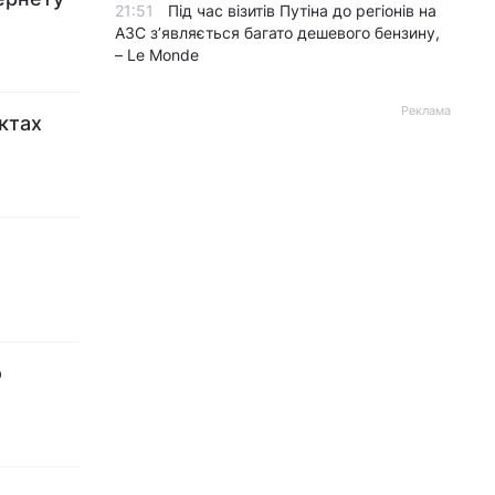
21:51
Під час візитів Путіна до регіонів на
АЗС з’являється багато дешевого бензину,
– Le Monde
Реклама
ктах
о