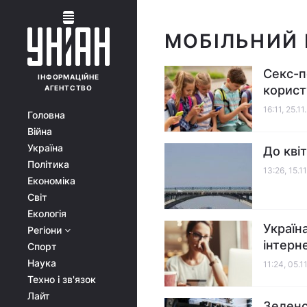
МОБІЛЬНИЙ І
Секс-п
ІНФОРМАЦІЙНЕ
корист
АГЕНТСТВО
16:11, 25.1
Головна
Війна
Україна
До кві
Політика
13:26, 15.1
Економіка
Світ
Екологія
Україн
Регіони
інтерн
Спорт
Наука
11:24, 05.1
Техно і зв'язок
Лайт
Зеленс