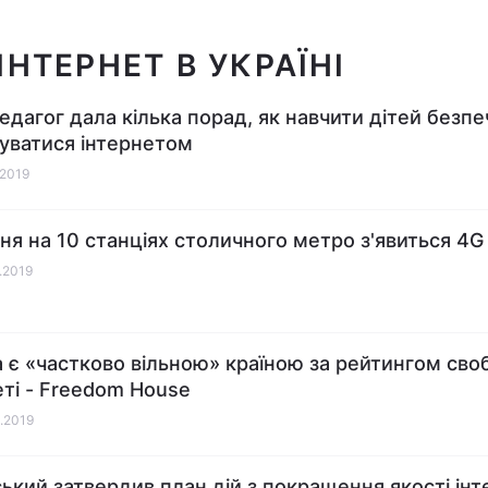
НТЕРНЕТ В УКРАЇНІ
едагог дала кілька порад, як навчити дітей безп
уватися інтернетом
1.2019
тня на 10 станціях столичного метро з'явиться 4G 
1.2019
а є «частково вільною» країною за рейтингом сво
еті - Freedom House
1.2019
ький затвердив план дій з покращення якості ін