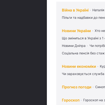
Війна в Україні
Наталія
Пільги та надбавки до пен
Новини України
Хто не
Що зміниться в Україні з 1
Новини Дніпра
Чи потріб
Соціальна пенсія без стаж
Новини економіки
Ку
Чи зараховується служба 
Прогноз погоди
Синоп
Гороскоп
Гороскоп на 