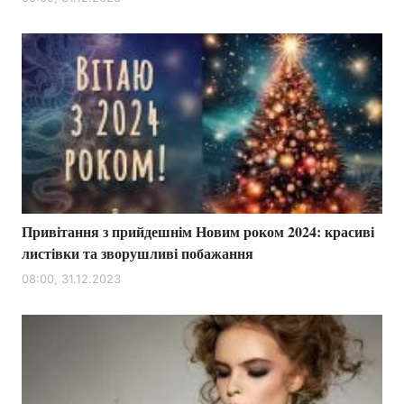
Лонгріди
Відео з Youtube
Статті
Інтерв'ю
Думки
Архів
Вакансії
Контакти
Привітання з прийдешнім Новим роком 2024: красиві
Послуги
листівки та зворушливі побажання
08:00, 31.12.2023