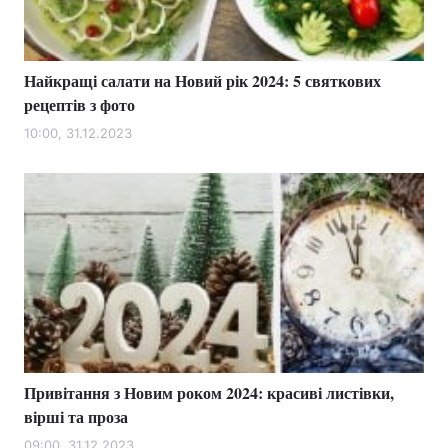
Найкращі салати на Новий рік 2024: 5 святкових
Головна
Війна
рецептів з фото
Україна
Політика
10:00, 31.12.2023
Економіка
Світ
Спорт
Наука
Техно і зв'язок
Лайт
Зброя
Інциденти
Здоров'я
Туризм
Привітання з Новим роком 2024: красиві листівки,
Цікавинки
Погода
вірші та проза
Екологія
Регіони
09:00, 31.12.2023