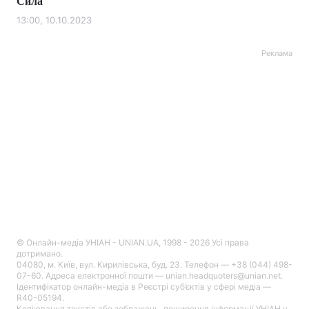
Сила
13:00, 10.10.2023
Реклама
© Онлайн-медіа УНІАН - UNIAN.UA, 1998 - 2026 Усі права
дотримано.
04080, м. Київ, вул. Кирилівська, буд. 23. Телефон — +38 (044) 498-
07-60. Адреса електронної пошти — unian.headquoters@unian.net.
Ідентифікатор онлайн-медіа в Реєстрі суб’єктів у сфері медіа —
R40-05194.
Копіювання текстів або зображень, поширення інформації УНІАН у