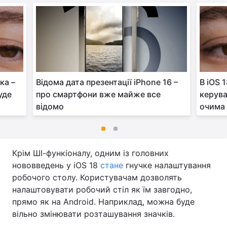
ка –
Відома дата презентації iPhone 16 –
В iOS 
уде
про смартфони вже майже все
керув
відомо
очима
Крім ШІ-функіоналу, одним із головних
нововведень у iOS 18
стане
гнучке налаштування
робочого столу. Користувачам дозволять
налаштовувати робочий стіл як їм завгодно,
прямо як на Android. Наприклад, можна буде
вільно змінювати розташування значків.