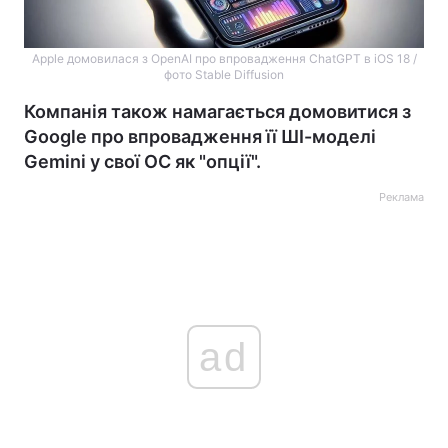
Apple домовилася з OpenAI про впровадження ChatGPT в iOS 18 /
фото Stable Diffusion
Компанія також намагається домовитися з
Google про впровадження її ШІ-моделі
Gemini у свої OC як "опції".
Реклама
ad