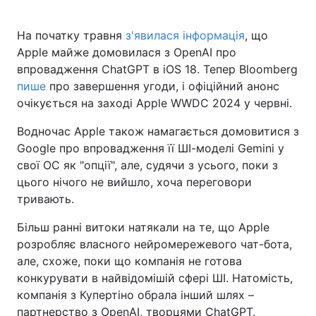
На початку травня
з'явилася інформація
, що
Apple майже домовилася з OpenAI про
впровадження ChatGPT в iOS 18. Тепер Bloomberg
пише
про завершення угоди, і офіційний анонс
очікується на заході Apple WWDC 2024 у червні.
Водночас Apple також намагається домовитися з
Google про впровадження її ШІ-моделі Gemini у
свої OC як "опції", але, судячи з усього, поки з
цього нічого не вийшло, хоча переговори
тривають.
Більш ранні витоки натякали на те, що Apple
розробляє власного нейромережевого чат-бота,
але, схоже, поки що компанія не готова
конкурувати в найвідомішій сфері ШІ. Натомість,
компанія з Купертіно обрала інший шлях –
партнерство з OpenAI, творцями ChatGPT.