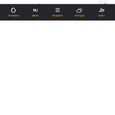
13:42, 27.05.24
1 хв.
3704
RU
МОВА
ГОЛОВНА
РОЗДІЛИ
ПОГОДА
ЛАЙТ
Підпишіться на нас в Google
5G уже в Україні / фото
ua.depositphotos.com
В Мінцифри сподіваються дуже скоро
масштабувати технологію 5G в Україні.
Реклама