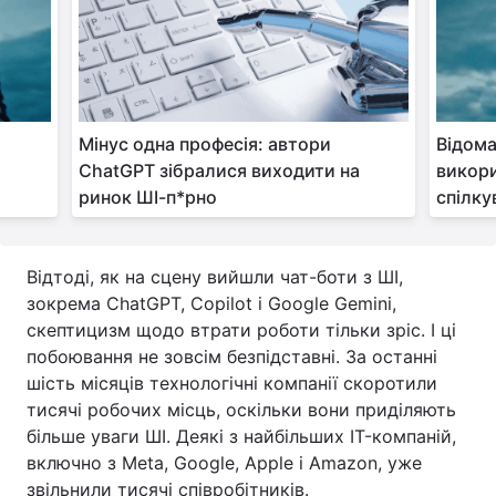
Мінус одна професія: автори
Відома
ChatGPT зібралися виходити на
викори
ринок ШІ-п*рно
спілку
Відтоді, як на сцену вийшли чат-боти з ШІ,
зокрема ChatGPT, Copilot і Google Gemini,
скептицизм щодо втрати роботи тільки зріс. І ці
побоювання не зовсім безпідставні. За останні
шість місяців технологічні компанії скоротили
тисячі робочих місць, оскільки вони приділяють
більше уваги ШІ. Деякі з найбільших IT-компаній,
включно з Meta, Google, Apple і Amazon, уже
звільнили тисячі співробітників.