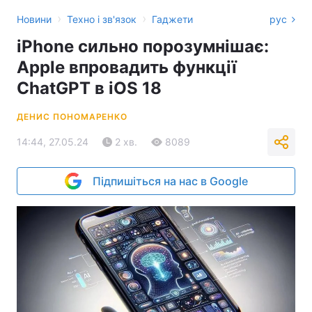
›
›
Новини
Техно і зв'язок
Гаджети
рус
iPhone сильно порозумнішає:
Apple впровадить функції
ChatGPT в iOS 18
ДЕНИС ПОНОМАРЕНКО
14:44, 27.05.24
2 хв.
8089
Підпишіться на нас в Google