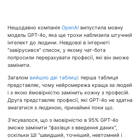
Головна
Війна
Нещодавно компанія
OpenAI
випустила мовну
модель GPT-4o, яка ще трохи наблизила штучний
Україна
Політика
інтелект до людини. Невдовзі в інтернеті
"завірусився" список, у якому чат-бота
Економіка
Світ
попросили перерахувати професії, які він зможе
замінити.
Спорт
Наука
Загалом
вийшло дві таблиці
: перша таблиця
Техно і зв'язок
Лайт
представляє, чому нейромережа краща за людей
і з якою ймовірністю замінить кожну з професій.
Зброя
Інциденти
Друга представляє професії, які GPT-4o не здатна
змагатися з людиною, принаймні поки що.
Здоров'я
Туризм
З'ясувалося, що з імовірністю в 95% GPT-4o
Цікавинки
Погода
зможе замінити "фахівця з введення даних",
оскільки ШІ "швидший, точніший, невтомний і
Екологія
Регіони