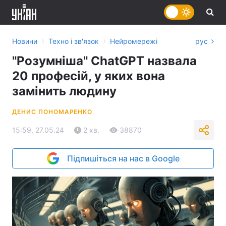
›
›
Новини
Техно і зв'язок
Нейромережі
рус
"Розумніша" ChatGPT назвала
20 професій, у яких вона
замінить людину
ДЕНИС ПОНОМАРЕНКО
15:59, 27.05.24
2 хв.
38870
Підпишіться на нас в Google