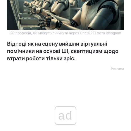
20 професій, які можуть зникнути через ChatGPT/ фото Ideogram
Відтоді як на сцену вийшли віртуальні
помічники на основі ШІ, скептицизм щодо
втрати роботи тільки зріс.
Реклама
ad