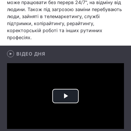
може працювати без перерв 24/7", на відміну від
людини. Також під загрозою заміни перебувають
Лонгріди
люди, зайняті в телемаркетингу, службі
підтримки, копірайтингу, рерайтингу,
Відео з Youtube
Статті
коректорській роботі та інших рутинних
професіях.
Інтерв'ю
Думки
Архів
Вакансії
ВІДЕО ДНЯ
Контакти
Послуги
Play
Video