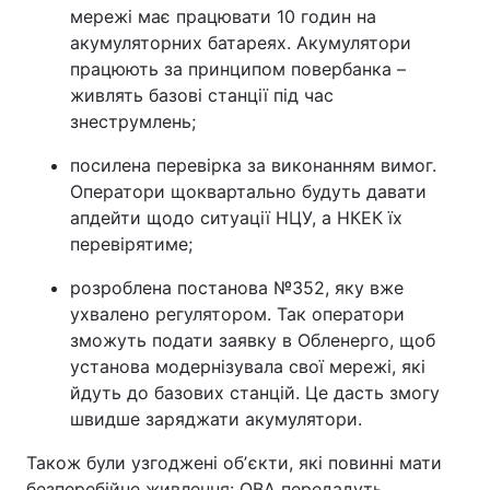
мережі має працювати 10 годин на
Тема оформлення
акумуляторних батареях. Акумулятори
працюють за принципом повербанка –
живлять базові станції під час
знеструмлень;
посилена перевірка за виконанням вимог.
Оператори щоквартально будуть давати
апдейти щодо ситуації НЦУ, а НКЕК їх
перевірятиме;
розроблена постанова №352, яку вже
ухвалено регулятором. Так оператори
зможуть подати заявку в Обленерго, щоб
установа модернізувала свої мережі, які
йдуть до базових станцій. Це дасть змогу
швидше заряджати акумулятори.
Також були узгоджені обʼєкти, які повинні мати
безперебійне живлення: ОВА передадуть