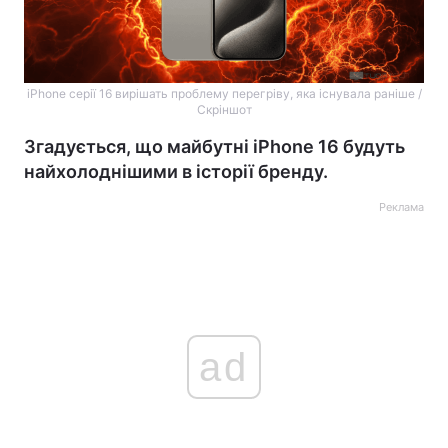
iPhone серії 16 вирішать проблему перегріву, яка існувала раніше /
Скріншот
Згадується, що майбутні iPhone 16 будуть
найхолоднішими в історії бренду.
Реклама
ad