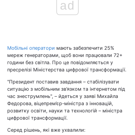
ad
Головна
Війна
Україна
Політика
Мобільні оператори
мають забезпечити 25%
Економіка
Світ
мереж генераторами, щоб вони працювали 72+
години без світла. Про це повідомляється у
Спорт
Наука
пресрелізі Міністерства цифрової трансформації.
Техно і зв'язок
Лайт
"‎Президент поставив завдання – стабілізувати
ситуацію з мобільним зв’язком та інтернетом під
Зброя
Інциденти
час знеструмлень"‎, – йдеться у заяві Михайла
Федорова, віцепрем’єр-міністра з інновацій,
Здоров'я
Туризм
розвитку освіти, науки та технологій – міністра
цифрової трансформації.
Цікавинки
Погода
Серед рішень, які вже ухвалили:
Екологія
Регіони