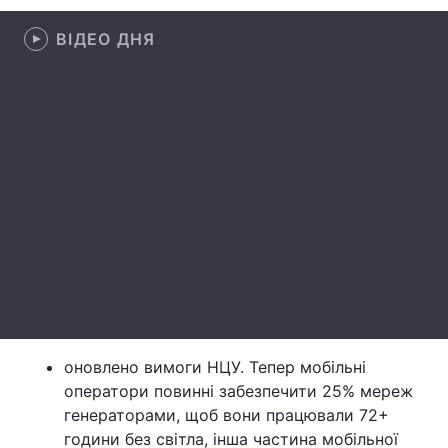
Лонгріди
ВІДЕО ДНЯ
Відео з Youtube
Статті
Інтерв'ю
Думки
Архів
Вакансії
Контакти
Послуги
оновлено вимоги НЦУ. Тепер мобільні
оператори повинні забезпечити 25% мереж
генераторами, щоб вони працювали 72+
години без світла, інша частина мобільної