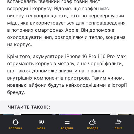
встановлять "великий графітовий лист"
всередині корпусу. Відомо. що графен має
високу теплопровідність, істотно перевершуючи
мідь, яка використовується для тепловідведення
в поточних смартфонах Apple. Він допоможе
охолоджувати чип, розподіляючи тепло, зокрема
на корпус.
Крім того, акумулятори iPhone 16 Pro і 16 Pro Max
отримають корпус з металу, а не чорної фольги,
що також допоможе знизити нагрівання
внутрішніх компонентів пристроїв. Таким чином,
новенькі айфони будуть найхолоднішими в історії
бренду.
ЧИТАЙТЕ ТАКОЖ:
RU
МОВА
ГОЛОВНА
РОЗДІЛИ
ПОГОДА
ЛАЙТ