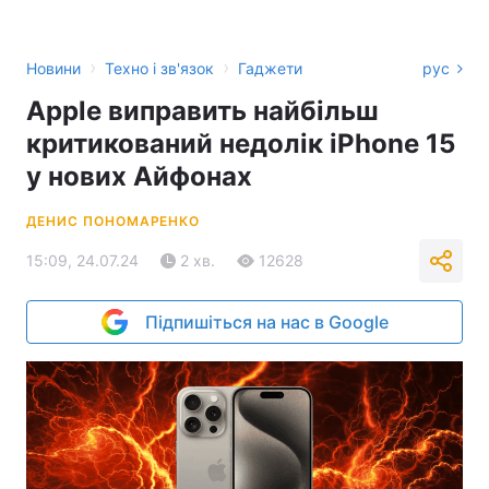
›
›
Новини
Техно і зв'язок
Гаджети
рус
Apple виправить найбільш
критикований недолік iPhone 15
у нових Айфонах
ДЕНИС ПОНОМАРЕНКО
15:09, 24.07.24
2 хв.
12628
Підпишіться на нас в Google