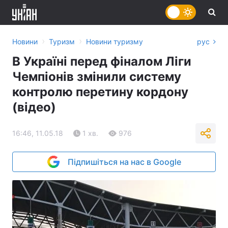
›
›
Новини
Туризм
Новини туризму
рус
В Україні перед фіналом Ліги
Чемпіонів змінили систему
контролю перетину кордону
(відео)
16:46, 11.05.18
1 хв.
976
Підпишіться на нас в Google