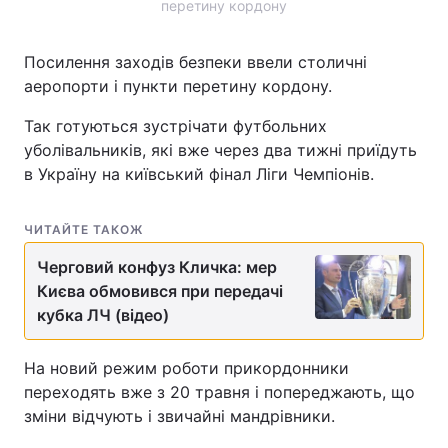
перетину кордону
Лонгріди
Посилення заходів безпеки ввели столичні
аеропорти і пункти перетину кордону.
Відео з Youtube
Статті
Так готуються зустрічати футбольних
Інтерв'ю
Думки
уболівальників, які вже через два тижні приїдуть
в Україну на київський фінал Ліги Чемпіонів.
Архів
Вакансії
Контакти
ЧИТАЙТЕ ТАКОЖ
Черговий конфуз Кличка: мер
Послуги
Києва обмовився при передачі
кубка ЛЧ (відео)
На новий режим роботи прикордонники
переходять вже з 20 травня і попереджають, що
зміни відчують і звичайні мандрівники.