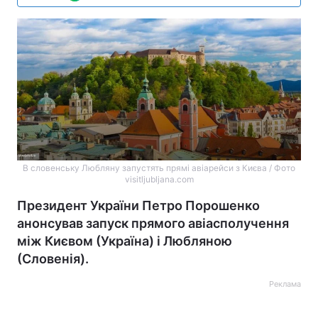
В словенську Любляну запустять прямі авіарейси з Києва / Фото
visitljubljana.com
Президент України Петро Порошенко
анонсував запуск прямого авіасполучення
між Києвом (Україна) і Любляною
(Словенія).
Реклама