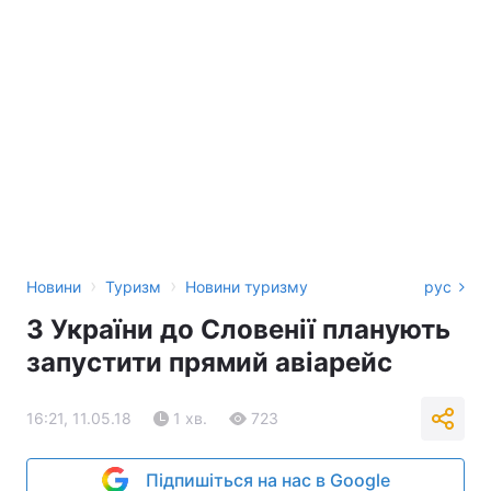
›
›
Новини
Туризм
Новини туризму
рус
З України до Словенії планують
запустити прямий авіарейс
16:21, 11.05.18
1 хв.
723
Підпишіться на нас в Google