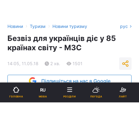
›
›
Новини
Туризм
Новини туризму
рус
Безвіз для українців діє у 85
країнах світу - МЗС
14:05, 11.05.18
2 хв.
1501
Підпишіться на нас в Google
RU
МОВА
ГОЛОВНА
РОЗДІЛИ
ПОГОДА
ЛАЙТ