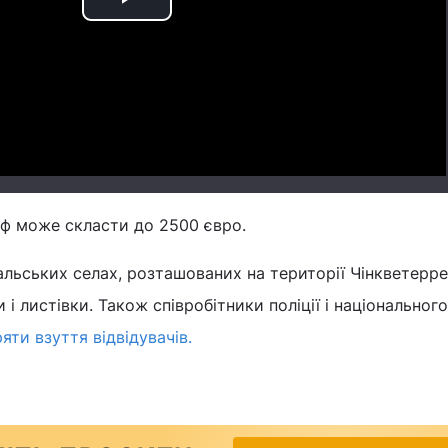
Play
Video
ф може скласти до 2500 євро.
льських селах, розташованих на території Чінкветерре
 листівки. Також співробітники поліції і національног
яти взуття відвідувачів.