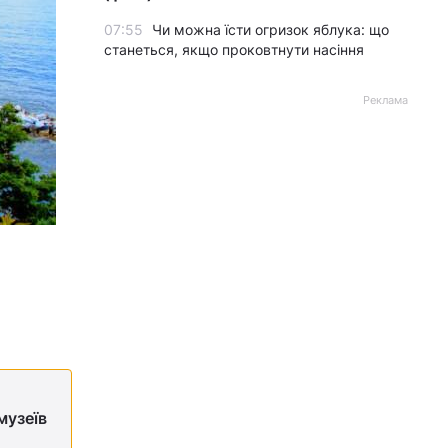
07:55
Чи можна їсти огризок яблука: що
станеться, якщо проковтнути насіння
Реклама
музеїв