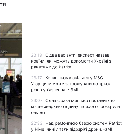
ати
23:19
Є два варіанти: експерт назвав
країни, які можуть допомогти Україні з
ракетами до Patriot
23:17
Колишньому очільнику МЗС
Угорщини може загрожувати до трьох
років ув'язнення, - ЗМІ
23:07
Одна фраза миттєво поставить на
місце зверхню людину: психолог розкрила
секрет
22:33
Над ремонтною базою систем Patriot
у Німеччині літали підозрілі дрони, -ЗМІ