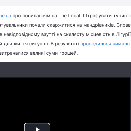
ne.ua
про посиланням на The Local. Штрафувати туристі
рятувальники почали скаржитися на мандрівників. Справ
невідповідному взутті на скелясту місцевість в Лігурії 
й для життя ситуації. В результаті
проводилося чимало
 витрачалися великі суми грошей.