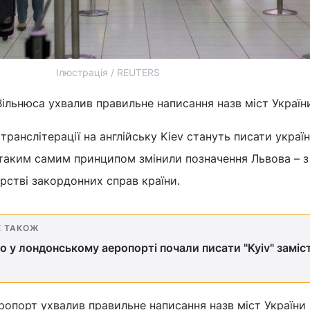
Ілюстрація / REUTERS
ільнюса ухвалив правильне написання назв міст Україн
транслітерації на англійську Kiev стануть писати украї
а таким самим принципом змінили позначення Львова – з
ерстві закордонних справ країни.
Е ТАКОЖ
о у лондонському аеропорті почали писати "Kyiv" заміс
ропорт ухвалив правильне написання назв міст України