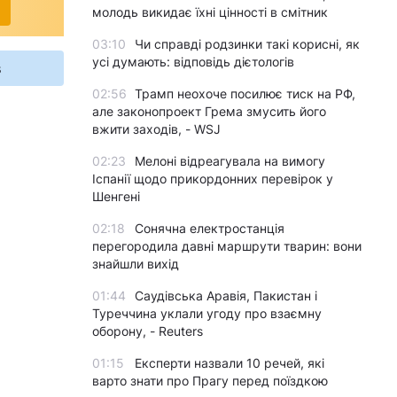
молодь викидає їхні цінності в смітник
03:10
Чи справді родзинки такі корисні, як
усі думають: відповідь дієтологів
s
02:56
Трамп неохоче посилює тиск на РФ,
але законопроект Грема змусить його
вжити заходів, - WSJ
02:23
Мелоні відреагувала на вимогу
Іспанії щодо прикордонних перевірок у
Шенгені
02:18
Сонячна електростанція
перегородила давні маршрути тварин: вони
знайшли вихід
01:44
Саудівська Аравія, Пакистан і
Туреччина уклали угоду про взаємну
оборону, - Reuters
01:15
Експерти назвали 10 речей, які
варто знати про Прагу перед поїздкою