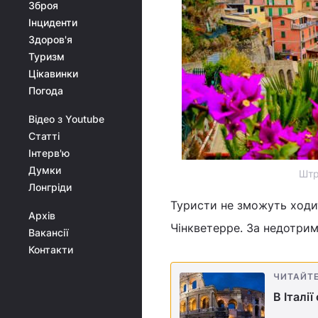
Зброя
Інциденти
Здоров'я
Туризм
Цікавинки
Погода
Відео з Youtube
Статті
Інтерв'ю
Думки
Штр
Лонгріди
Туристи не зможуть ходити
Архів
Чінкветерре. За недотри
Вакансії
Контакти
ЧИТАЙТ
В Італі