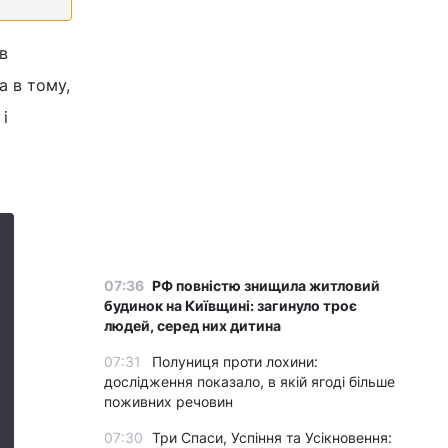
в
а в тому,
і
07:36
РФ повністю знищила житловий
будинок на Київщині: загинуло троє
людей, серед них дитина
07:31
Полуниця проти лохини:
дослідження показало, в якій ягоді більше
поживних речовин
07:30
Три Спаси, Успіння та Усікновення: