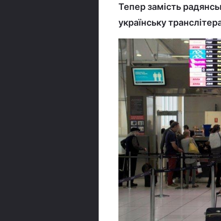
Тепер замість радянськ
українську транслітера