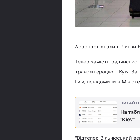
Аеропорт столиці Литви В
Тепер замість радянської 
транслітерацію – Kyiv. З
Lviv, повідомили в Мініст
ЧИТАЙТ
На табл
"Kiev"
"Відтепер Вільнюський ае