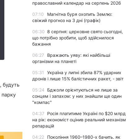
православний календар на серпень 2026
07:10
Магнітна буря охопить Землю:
свіжий прогноз на 3 дні (графік)
06:30
8 серпня: церковне свято сьогодні,
що потрібно зробити, щоб здійснилося
бажання
06:27
Вражають уяву: які найбільші
організми на планеті
05:31
Україна у липні збила 87% ударних
дронів і лише 15% балістичних ракет, - звіт
, будуть
05:24
Бджоли орієнтуються не лише за
о парку
сонцем і запахом: у них знайшли ще один
"компас"
04:37
Росія платитиме Україні по $20 млрд
на рік: економіст оцінив реальний механізм
репарацій
04:22
Покоління 1960–1980-х бачить, як