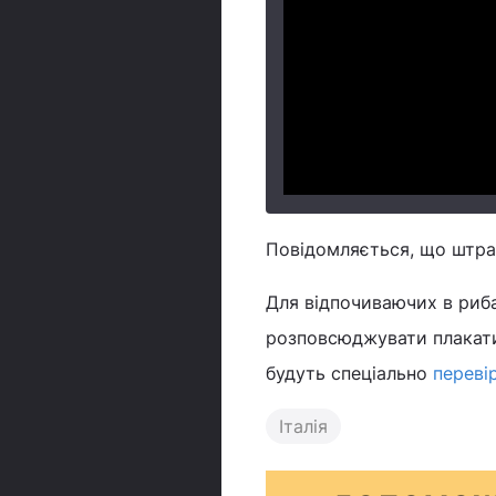
Повідомляється, що штра
Для відпочиваючих в риба
розповсюджувати плакати і
будуть спеціально
перевір
Італія