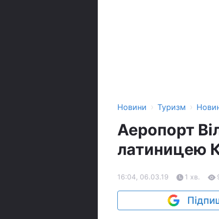
›
›
Новини
Туризм
Нови
Аеропорт Ві
латиницею Ки
16:04, 06.03.19
1 хв.
Підпиш