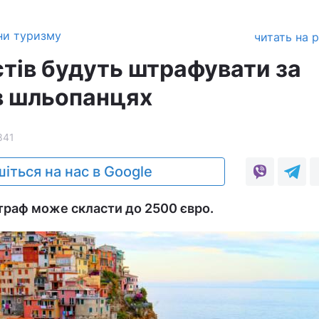
ни туризму
читать на 
истів будуть штрафувати за
в шльопанцях
841
іться на нас в Google
траф може скласти до 2500 євро.