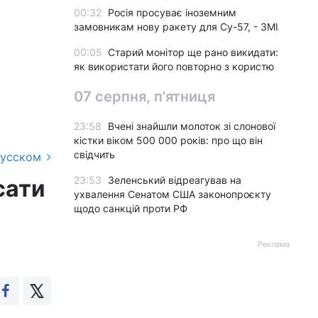
00:32
Росія просуває іноземним
замовникам нову ракету для Су-57, - ЗМІ
00:05
Старий монітор ще рано викидати:
як використати його повторно з користю
07 серпня, п'ятниця
23:58
Вчені знайшли молоток зі слонової
кістки віком 500 000 років: про що він
свідчить
русском
23:53
Зеленський відреагував на
сати
ухвалення Сенатом США законопроєкту
щодо санкцій проти РФ
Реклама