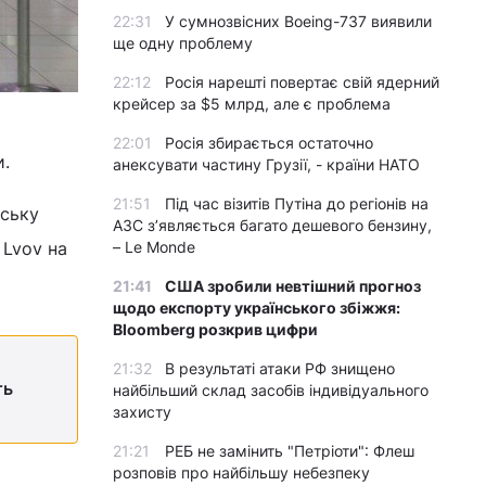
22:31
У сумнозвісних Boeing-737 виявили
ще одну проблему
22:12
Росія нарешті повертає свій ядерний
крейсер за $5 млрд, але є проблема
22:01
Росія збирається остаточно
и.
анексувати частину Грузії, - країни НАТО
21:51
Під час візитів Путіна до регіонів на
нську
АЗС з’являється багато дешевого бензину,
 Lvov на
– Le Monde
21:41
США зробили невтішний прогноз
щодо експорту українського збіжжя:
Bloomberg розкрив цифри
21:32
В результаті атаки РФ знищено
ть
найбільший склад засобів індивідуального
захисту
21:21
РЕБ не замінить "Петріоти": Флеш
розповів про найбільшу небезпеку