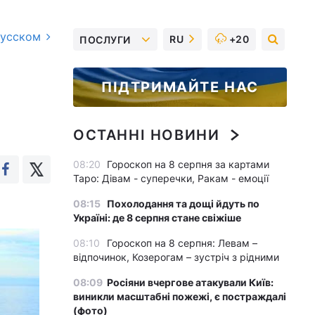
русском
RU
+20
ПОСЛУГИ
ПІДТРИМАЙТЕ НАС
ОСТАННІ НОВИНИ
08:20
Гороскоп на 8 серпня за картами
Таро: Дівам - суперечки, Ракам - емоції
08:15
Похолодання та дощі йдуть по
Україні: де 8 серпня стане свіжіше
08:10
Гороскоп на 8 серпня: Левам –
відпочинок, Козерогам – зустріч з рідними
08:09
Росіяни вчергове атакували Київ:
виникли масштабні пожежі, є постраждалі
(фото)