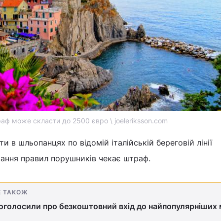
аф може скласти до 2500 євро \ joeleriksson.com
 в шльопанцях по відомій італійській береговій лінії
мання правил порушників чекає штраф.
Е ТАКОЖ
ї оголосили про безкоштовний вхід до найпопулярніших 