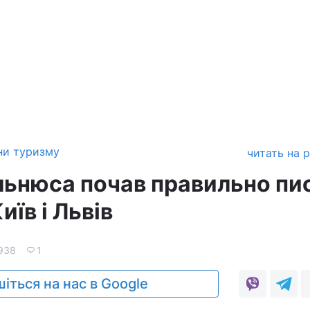
ни туризму
читать на 
льнюса почав правильно пи
їв і Львів
938
1
іться на нас в Google