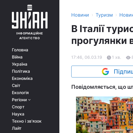
›
›
Новини
Туризм
Нови
В Італії тур
ІНФОРМАЦІЙНЕ
прогулянки 
АГЕНТСТВО
Головна
Війна
17:46, 06.03.19
1 хв.
Україна
Підпиш
Політика
Економіка
Світ
Повідомляється, що ш
Екологія
Регіони
Спорт
Наука
Техно і зв'язок
Лайт