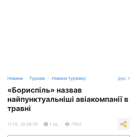
›
›
Новини
Туризм
Новини туризму
рус
«Бориспіль» назвав
найпунктуальніші авіакомпанії в
травні
11:15, 10.06.19
1 хв.
7392