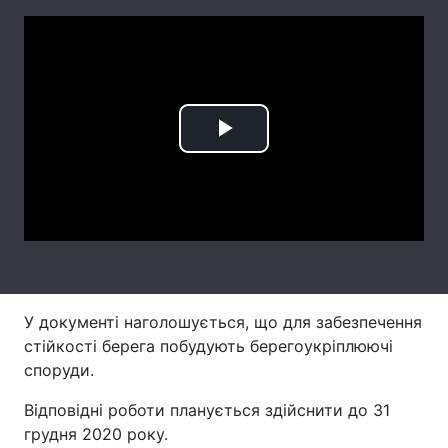
Лонгріди
Відео з Youtube
Статті
Інтерв'ю
Думки
Play
Архів
Вакансії
Video
Контакти
Послуги
У документі наголошується, що для забезпечення
стійкості берега побудують берегоукріплюючі
споруди.
Відповідні роботи планується здійснити до 31
грудня 2020 року.