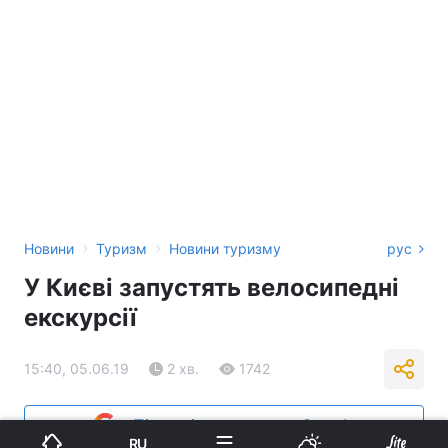
›
›
Новини
Туризм
Новини туризму
рус
У Києві запустять велосипедні
екскурсії
15:40, 05.06.19
2 хв.
1742
Підпишіться на нас в Google
RU