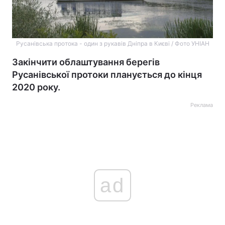
Русанівська протока - один з рукавів Дніпра в Києві / Фото УНІАН
Закінчити облаштування берегів
Русанівської протоки планується до кінця
2020 року.
Реклама
ad