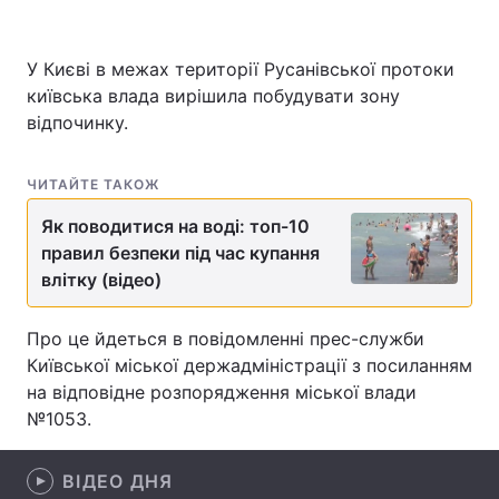
У Києві в межах території Русанівської протоки
київська влада вирішила побудувати зону
Головна
Війна
відпочинку.
Україна
Політика
ЧИТАЙТЕ ТАКОЖ
Економіка
Світ
Як поводитися на воді: топ-10
Спорт
Наука
правил безпеки під час купання
влітку (відео)
Техно і зв'язок
Лайт
Про це йдеться в повідомленні прес-служби
Зброя
Інциденти
Київської міської держадміністрації з посиланням
Здоров'я
Туризм
на відповідне розпорядження міської влади
№1053.
Цікавинки
Погода
ВІДЕО ДНЯ
Екологія
Регіони