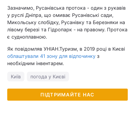
Зазначимо, Русанівська протока - один з рукавів
Тема оформлення
у руслі Дніпра, що омиває Русанівські сади,
Микольську слобідку, Русанівку та Березняки на
лівому березі та Гідропарк - на правому. Протока
є судноплавною.
Як повідомляв УНІАН.Туризм, в 2019 році в Києві
облаштували 41 зону для відпочинку
з
необхідним інвентарем.
Київ
погода у Києві
ПІДТРИМАЙТЕ НАС