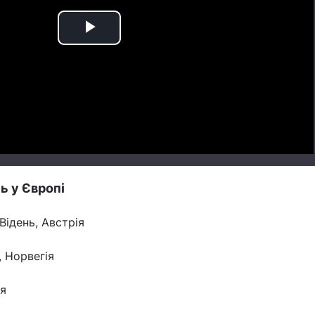
Play
Video
ь у Європі
Відень, Австрія
, Норвегія
ія