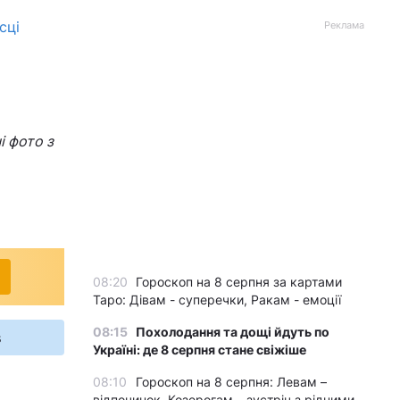
сці
Реклама
і фото з
08:20
Гороскоп на 8 серпня за картами
Таро: Дівам - суперечки, Ракам - емоції
08:15
Похолодання та дощі йдуть по
s
Україні: де 8 серпня стане свіжіше
08:10
Гороскоп на 8 серпня: Левам –
відпочинок, Козерогам – зустріч з рідними