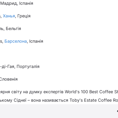
 Мадрид, Іспанія
s,
Ханья
, Греція
ь, Бельгія
as,
Барселона
, Іспанія
-ді-Гая, Португалія
Словенія
рня світу на думку експертів World's 100 Best Coffee S
кому Сіднеї – вона називається Toby's Estate Coffee Ro