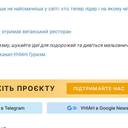
ше не найсмачніша у світі: хто тепер лідер і на якому мі
е отримав веганський ресторан
изму, шукайте ідеї для подорожей та дивіться мальовнич
канал УНІАН.Туризм
.
ІТЬ ПРОЄКТУ
ПІДТРИМАЙТЕ НАС
 в Telegram
УНІАН в Google New