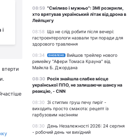
Уїк-енд в Зальцбурзі:
08:59
"Сміливо і мужньо": ЗМІ розкрили,
хто врятував український літак від дрона в
розкішне бароко,
Лейпцигу
фонтани з
 і
«сюрпризом» і Альпи з усіх боків
д
08:58
Що не слід робити після вечері:
гастроентерологи назвали три поради для
здорового травлення
08:34
Вийшов трейлер нового
ОНОВЛЕНО
римейку "Афери Томаса Крауна" від
Майкла Б. Джордана
ь втерти
и.
08:30
Росія знайшла слабке місце
української ППО, не залишаючи шансу на
реакцію, - CNN
йчастіше
08:30
Зі стиглих груш печу пиріг -
виходить просто смакота: рецепт із
гарбузовим насінням
08:30
День Незалежності 2026: 24 серпня
- робочий день чи вихідний
нку