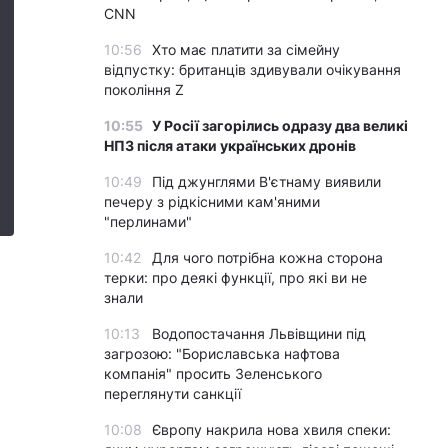
CNN
10:56
Хто має платити за сімейну
відпустку: британців здивували очікування
покоління Z
10:55
У Росії загорілись одразу два великі
НПЗ після атаки українських дронів
10:49
Під джунглями В'єтнаму виявили
печеру з рідкісними кам'яними
"перлинами"
10:42
Для чого потрібна кожна сторона
терки: про деякі функції, про які ви не
знали
10:13
Водопостачання Львівщини під
загрозою: "Бориславська нафтова
компанія" просить Зеленського
переглянути санкції
10:08
Європу накрила нова хвиля спеки: