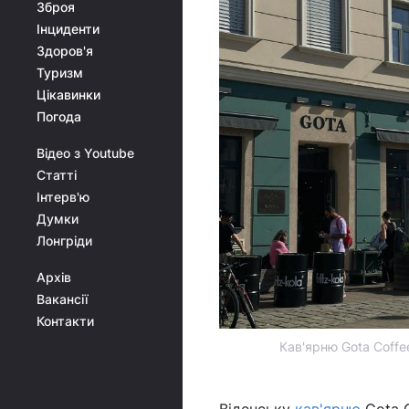
Зброя
Інциденти
Здоров'я
Туризм
Цікавинки
Погода
Відео з Youtube
Статті
Інтерв'ю
Думки
Лонгріди
Архів
Вакансії
Контакти
Кав'ярню Gota Coffe