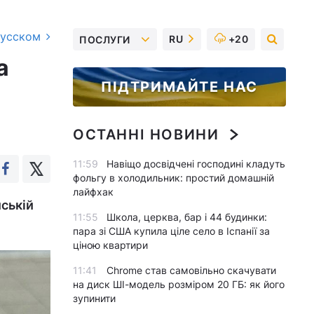
русском
RU
+20
ПОСЛУГИ
а
ПІДТРИМАЙТЕ НАС
ОСТАННІ НОВИНИ
11:59
Навіщо досвідчені господині кладуть
фольгу в холодильник: простий домашній
лайфхак
ській
11:55
Школа, церква, бар і 44 будинки:
пара зі США купила ціле село в Іспанії за
ціною квартири
11:41
Chrome став самовільно скачувати
на диск ШІ-модель розміром 20 ГБ: як його
зупинити