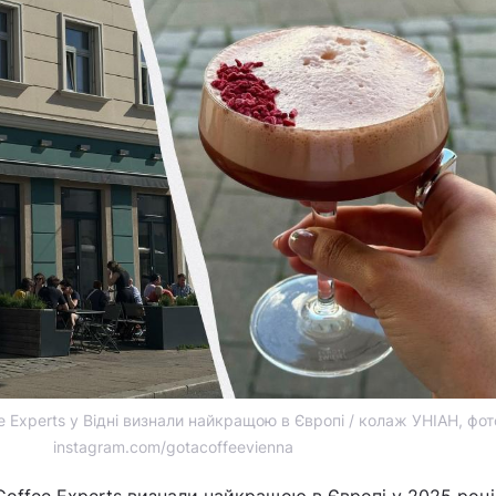
e Experts у Відні визнали найкращою в Європі / колаж УНІАН, фот
instagram.com/gotacoffeevienna