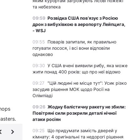
яким курортам загрожують лісові пожежі
та небезпека
09:59
Розвідка США пов’язує з Росією
дрон з вибухівкою в аеропорту Лейпцига,
- WSJ
09:55
Поварів запитали, як правильно
готувати лосося, і всі вони відповіли
однаково
09:30
У США вчені виявили рибу, яка може
жити понад 400 років: що про неї відомо
09:27
"Цій людині не місце тут": Усик різко
засудив рішення МОК щодо Росії на
Олімпіаді
09:26
Жодну балістичну ракету не збили:
hops
Повітряні сили розкрили деталі нічної
asters.
атаки росіян
09:25
Що придумати замість дверей у
кімнату: 4 оригінальні та недорогі рішення