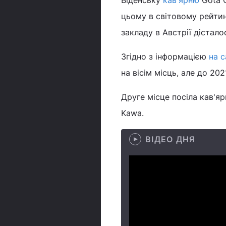
Віденську
кав'ярню
Gota C
цьому в світовому рейти
закладу в Австрії дістало
Згідно з інформацією
на с
на вісім місць, але до 20
Друге місце посіла кав'яр
Kawa.
ВІДЕО ДНЯ