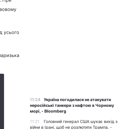
. При
авовому
ад усього
 паризька
11:24
Україна погодилася не атакувати
неросійські танкери з нафтою в Чорному
морі, - Bloomberg
11:21
Головний генерал США шукає вихід з
війни в Ірані, щоб не розлютити Трампа, -