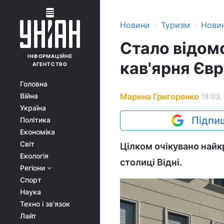
›
›
Новини
Туризм
Нови
Стало відом
ІНФОРМАЦІЙНЕ
кав'ярня Єв
АГЕНТСТВО
Головна
Марина Григоренко
Війна
18:03,
Україна
Підпиш
Політика
Економіка
Світ
Цілком очікувано найк
Екологія
столиці Відні.
Регіони
Спорт
Наука
Техно і зв'язок
Лайт