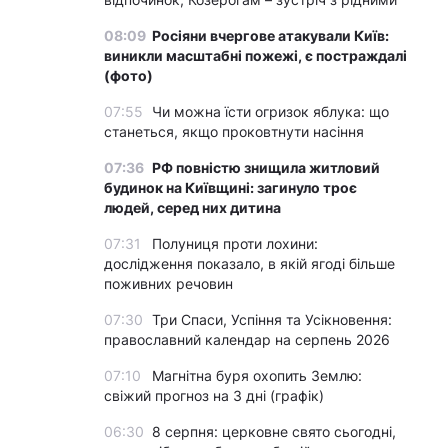
08:09
Росіяни вчергове атакували Київ:
виникли масштабні пожежі, є постраждалі
(фото)
07:55
Чи можна їсти огризок яблука: що
станеться, якщо проковтнути насіння
07:36
РФ повністю знищила житловий
будинок на Київщині: загинуло троє
людей, серед них дитина
07:31
Полуниця проти лохини:
дослідження показало, в якій ягоді більше
поживних речовин
07:30
Три Спаси, Успіння та Усікновення:
православний календар на серпень 2026
07:10
Магнітна буря охопить Землю:
свіжий прогноз на 3 дні (графік)
06:30
8 серпня: церковне свято сьогодні,