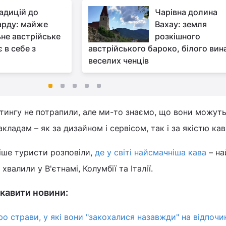
радицій до
Чарівна долина
арду: майже
Вахау: земля
ьне австрійське
розкішного
 в себе з
австрійського бароко, білого вина
веселих ченців
ейтингу не потрапили, але ми-то знаємо, що вони можут
кладам – як за дизайном і сервісом, так і за якістю кав
іше туристи розповіли,
де у світі найсмачніша кава
– на
валили у В'єтнамі, Колумбії та Італії.
кавити новини:
ро страви, у які вони "закохалися назавжди" на відпочи