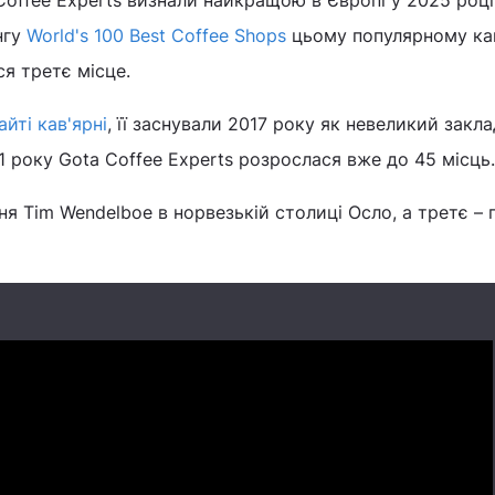
offee Experts визнали найкращою в Європі у 2025 році
нгу
World's 100 Best Coffee Shops
цьому популярному к
ся третє місце.
айті кав'ярні
, її заснували 2017 року як невеликий закл
21 року Gota Coffee Experts розрослася вже до 45 місць.
ня Tim Wendelboe в норвезькій столиці Осло, а третє –