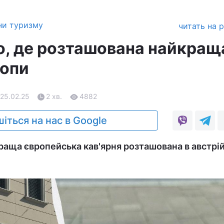
ни туризму
читать на 
о, де розташована найкращ
ропи
 25.02.25
2 хв.
4882
іться на нас в Google
раща європейська кав'ярня розташована в австрій