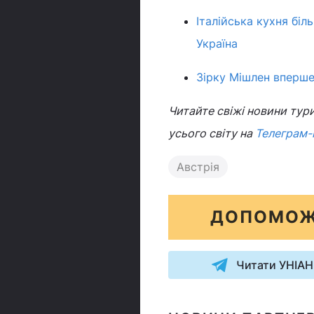
Італійська кухня біль
Україна
Зірку Мішлен вперш
Читайте свіжі новини тур
усього світу на
Телеграм-
Австрія
ДОПОМОЖ
Читати УНІАН