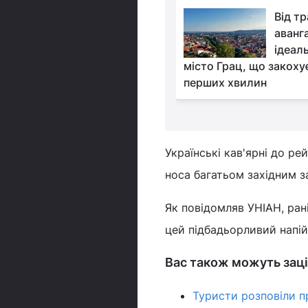
На поїзді по Австрії:
Від т
мальовничі краєвиди,
аванг
доступ в
ідеал
іші куточки та зупинки "на
місто Грац, що закохує
перших хвилин
Українські кав'ярні до р
носа багатьом західним за
Як повідомляв УНІАН, ран
цей підбадьорливий напій х
Вас також можуть заці
Туристи розповіли п