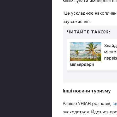
мінімізувати ймовірність
"Це ускладнює накопиченн
зауважив він.
ЧИТАЙТЕ ТАКОЖ:
7 районів Парижа, де
Знайд
реально знайти
місце
круасани по €1 і
пере
 натовпів
мільярдери
Інші новини туризму
Раніше УНІАН розповів,
щ
знаходиться. Йдеться про