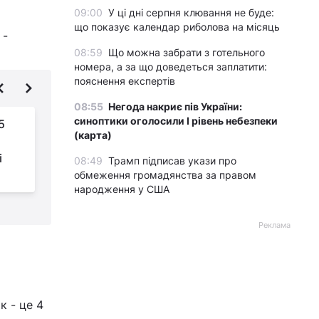
09:00
У ці дні серпня клювання не буде:
що показує календар риболова на місяць
 -
08:59
Що можна забрати з готельного
номера, а за що доведеться заплатити:
пояснення експертів
08:55
Негода накриє пів України:
синоптики оголосили І рівень небезпеки
5
7 районів Парижа, де
(карта)
реально знайти
і
круасани по €1 і
08:49
Трамп підписав укази про
гуляти без натовпів
м
обмеження громадянства за правом
народження у США
Реклама
к - це 4