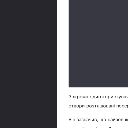
Зокрема один користувач 
отвори розташовані посер
Він зазначив, що найзовні