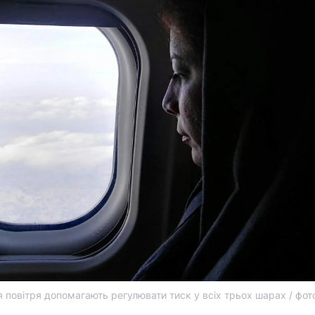
я повітря допомагають регулювати тиск у всіх трьох шарах / фот