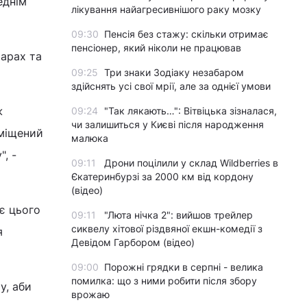
еднім
лікування найагресивнішого раку мозку
09:30
Пенсія без стажу: скільки отримає
пенсіонер, який ніколи не працював
шарах та
09:25
Три знаки Зодіаку незабаром
здійснять усі свої мрії, але за однієї умови
ж
09:24
"Так лякають…": Вітвіцька зізналася,
чи залишиться у Києві після народження
зміщений
малюка
, -
09:11
Дрони поцілили у склад Wildberries в
Єкатеринбурзі за 2000 км від кордону
(відео)
є цього
09:11
"Люта нічка 2": вийшов трейлер
сиквелу хітової різдвяної екшн-комедії з
я
Девідом Гарбором (відео)
09:00
Порожні грядки в серпні - велика
помилка: що з ними робити після збору
у, аби
врожаю