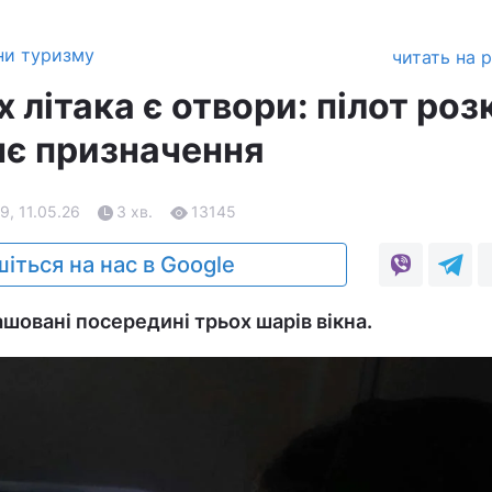
ни туризму
читать на 
х літака є отвори: пілот роз
нє призначення
9, 11.05.26
3 хв.
13145
іться на нас в Google
шовані посередині трьох шарів вікна.