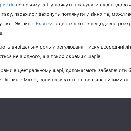
ристів
по всьому світу почнуть планувати свої подорож
літаку, пасажири захочуть поглянути у вікно та, можлив
у склі. Як пише
Express
, один із пілотів нещодавно розк
в.
ають вирішальну роль у регулюванні тиску всередині лі
ються не з одного, а з трьох окремих шарів.
орами в центральному шарі, допомагають забезпечити 
у. Як пише Mirror, вони називаються "вентиляційними о
.