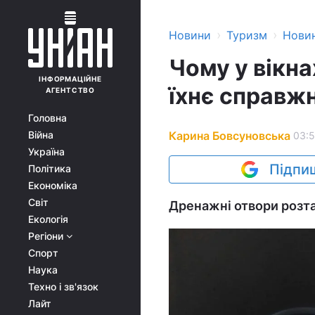
›
›
Новини
Туризм
Нови
Чому у вікна
ІНФОРМАЦІЙНЕ
їхнє справж
АГЕНТСТВО
Головна
Карина Бовсуновська
Війна
03:5
Україна
Підпиш
Політика
Економіка
Світ
Дренажні отвори розта
Екологія
Регіони
Спорт
Наука
Техно і зв'язок
Лайт