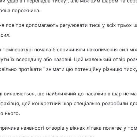
и ударів і перепадів тиску", але між цим шаром та сер
тряна порожнина.
ня повітря допомагають регулювати тиск у всіх трьох 
 сил.
та температурі почала б спричиняти накопичення сил мі
ути їх всередину або назовні. Цей маленький отвір ро
вільно протікати і знімати цю потенційну різницю тиску"
ді виявляється, що найближчий до пасажирів шар не ма
 фахівця, цей конкретний шар спеціально розробили дл
ло нього.
ричина наявності отворів у вікнах літака полягає у том