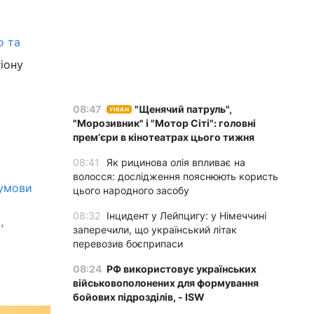
о та
іону
08:47
"Щенячий патруль",
УНІАН
"Морозивник" і "Мотор Сіті": головні
прем'єри в кінотеатрах цього тижня
08:41
Як рицинова олія впливає на
волосся: дослідження пояснюють користь
 умови
цього народного засобу
08:32
Інцидент у Лейпцигу: у Німеччині
,
заперечили, що український літак
перевозив боєприпаси
08:24
РФ використовує українських
військовополонених для формування
бойових підрозділів, - ISW