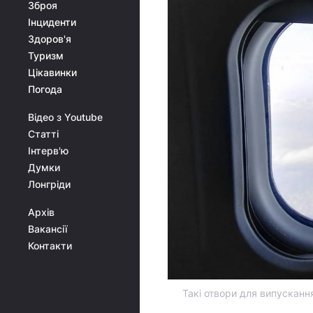
Зброя
Інциденти
Здоров'я
Туризм
Цікавинки
Погода
Відео з Youtube
Статті
Інтерв'ю
Думки
Лонгріди
Архів
Вакансії
Контакти
Такі отвори для випусканн