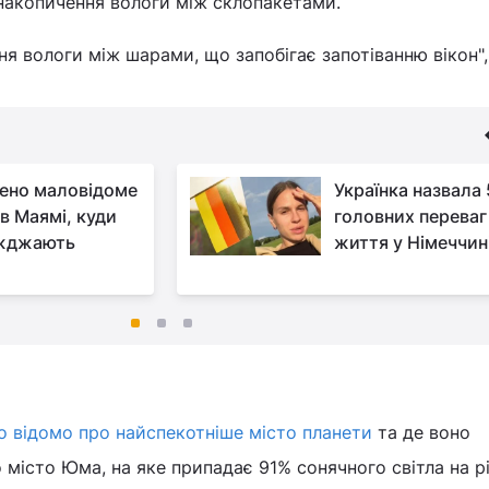
 накопичення вологи між склопакетами.
я вологи між шарами, що запобігає запотіванню вікон",
ено маловідоме
Українка назвала 
 в Маямі, куди
головних переваг
їжджають
життя у Німеччин
о відомо про найспекотніше місто планети
та де воно
 місто Юма, на яке припадає 91% сонячного світла на рі