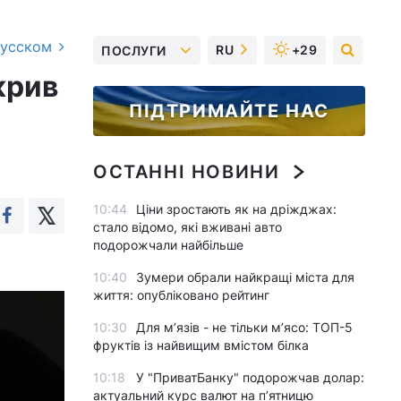
русском
RU
+29
ПОСЛУГИ
крив
ПІДТРИМАЙТЕ НАС
ОСТАННІ НОВИНИ
10:44
Ціни зростають як на дріжджах:
стало відомо, які вживані авто
подорожчали найбільше
10:40
Зумери обрали найкращі міста для
життя: опубліковано рейтинг
10:30
Для м’язів - не тільки м’ясо: ТОП-5
фруктів із найвищим вмістом білка
10:18
У "ПриватБанку" подорожчав долар:
актуальний курс валют на п’ятницю