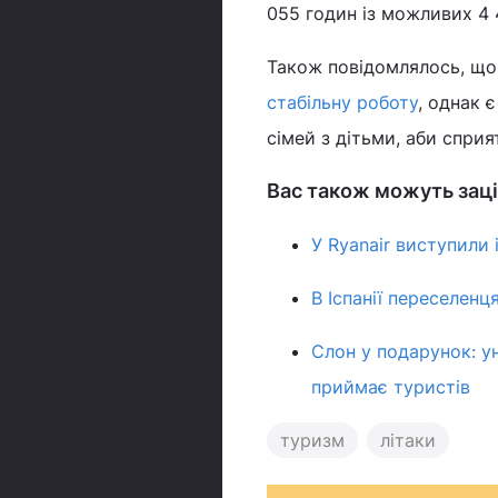
055 годин із можливих 4 
Також повідомлялось, що 
стабільну роботу
, однак 
сімей з дітьми, аби сприя
Вас також можуть заці
У Ryanair виступили 
В Іспанії переселен
Слон у подарунок: у
приймає туристів
туризм
літаки