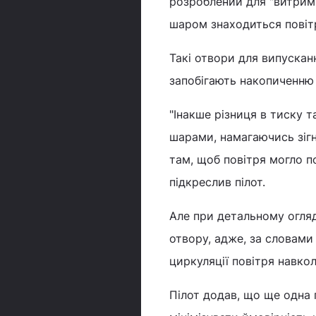
розроблений для "витримк
шаром знаходиться пові
Такі отвори для випускан
запобігають накопиченню
"Інакше різниця в тиску 
шарами, намагаючись зігн
там, щоб повітря могло по
підкреслив пілот.
Але при детальному огля
отвору, адже, за словами
циркуляції повітря навко
Пілот додав, що ще одна п