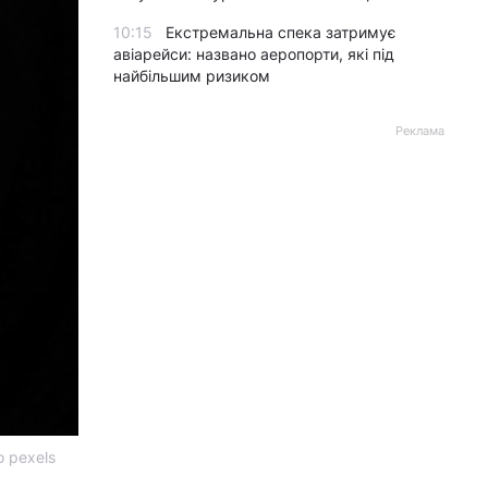
10:15
Екстремальна спека затримує
авіарейси: названо аеропорти, які під
найбільшим ризиком
Реклама
о pexels