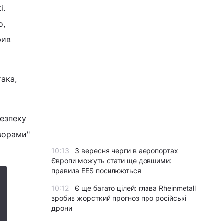
і.
о,
рив
така,
безпеку
творами"
10:13
З вересня черги в аеропортах
Європи можуть стати ще довшими:
правила EES посилюються
10:12
Є ще багато цілей: глава Rheinmetall
зробив жорсткий прогноз про російські
дрони