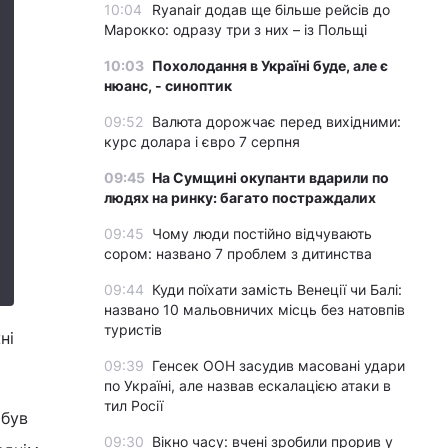
10:04
Ryanair додав ще більше рейсів до
Марокко: одразу три з них – із Польщі
10:03
Похолодання в Україні буде, але є
нюанс, - синоптик
09:52
Валюта дорожчає перед вихідними:
курс долара і євро 7 серпня
09:45
На Сумщині окупанти вдарили по
людях на ринку: багато постраждалих
09:45
Чому люди постійно відчувають
сором: названо 7 проблем з дитинства
09:44
Куди поїхати замість Венеції чи Балі:
названо 10 мальовничих місць без натовпів
туристів
ні
09:39
Генсек ООН засудив масовані удари
по Україні, але назвав ескалацією атаки в
тил Росії
 був
09:30
Вікно часу: вчені зробили прорив у