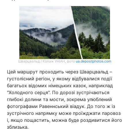
Шварцвальд / Колаж УНІАН, фото
ua.depositphotos.com
Цей маршрут проходить через Шварцвальд –
густолісний регіон, у якому відбувалися події
багатьох відомих німецьких казок, наприклад
"Холодного серця". По дорозі зустрічаються
глибокі долини та мости, зокрема улюблений
фотографами Равеннський віадук. До того ж із
зустрічного напрямку може проїжджати паровоз
і, якщо пощастить, можна буде роздивитися його
зблизька.