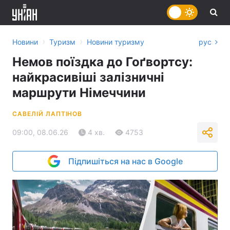
›
›
Новини
Туризм
Новини туризму
рус
Немов поїздка до Гоґвортсу:
найкрасивіші залізничні
маршрути Німеччини
САВЕЛІЙ ЛАПТІНОВ
09:00, 08.06.26
4 хв.
4753
Підпишіться на нас в Google