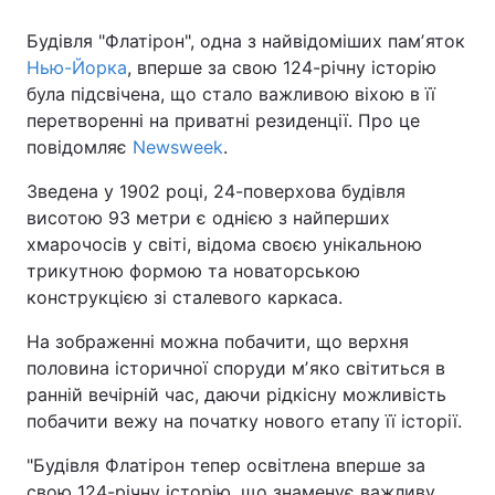
Будівля "Флатірон", одна з найвідоміших памʼяток
Нью-Йорка
, вперше за свою 124-річну історію
була підсвічена, що стало важливою віхою в її
перетворенні на приватні резиденції. Про це
повідомляє
Newsweek
.
Зведена у 1902 році, 24-поверхова будівля
висотою 93 метри є однією з найперших
хмарочосів у світі, відома своєю унікальною
трикутною формою та новаторською
конструкцією зі сталевого каркаса.
На зображенні можна побачити, що верхня
половина історичної споруди мʼяко світиться в
ранній вечірній час, даючи рідкісну можливість
побачити вежу на початку нового етапу її історії.
"Будівля Флатірон тепер освітлена вперше за
свою 124-річну історію, що знаменує важливу