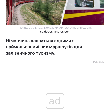
Поїзда в Альпах / Колаж УНІАН, фото magnific.com,
ua.depositphotos.com
Німеччина славиться одними з
наймальовничіших маршрутів для
залізничного туризму.
Реклама
ad