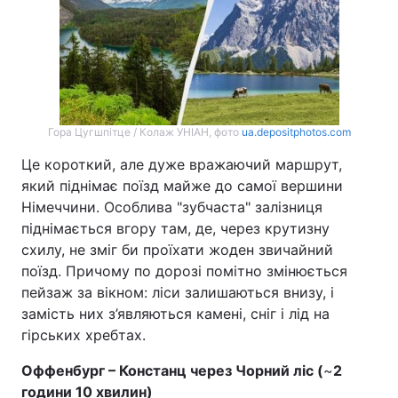
Тема оформлення
Гора Цугшпітце / Колаж УНІАН, фото
ua.depositphotos.com
Це короткий, але дуже вражаючий маршрут,
який піднімає поїзд майже до самої вершини
Німеччини. Особлива "зубчаста" залізниця
піднімається вгору там, де, через крутизну
схилу, не зміг би проїхати жоден звичайний
поїзд. Причому по дорозі помітно змінюється
пейзаж за вікном: ліси залишаються внизу, і
замість них з’являються камені, сніг і лід на
гірських хребтах.
Оффенбург – Констанц через Чорний ліс (
~
2
години 10 хвилин)