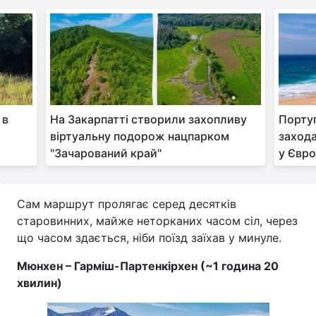
 в
На Закарпатті створили захопливу
Португ
віртуальну подорож нацпарком
заход
"Зачарований край"
у Євро
Сам маршрут пролягає серед десятків
старовинних, майже неторканих часом сіл, через
що часом здається, ніби поїзд заїхав у минуле.
Мюнхен – Гарміш-Партенкірхен (~1 година 20
хвилин)