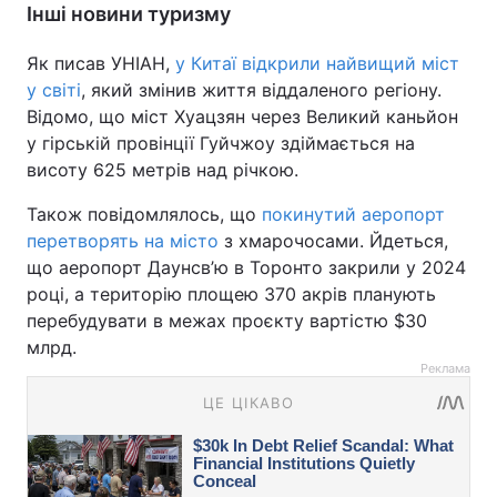
Інші новини туризму
Як писав УНІАН,
у Китаї відкрили найвищий міст
у світі
, який змінив життя віддаленого регіону.
Відомо, що міст Хуацзян через Великий каньйон
у гірській провінції Гуйчжоу здіймається на
висоту 625 метрів над річкою.
Також повідомлялось, що
покинутий аеропорт
перетворять на місто
з хмарочосами. Йдеться,
що аеропорт Даунсв’ю в Торонто закрили у 2024
році, а територію площею 370 акрів планують
перебудувати в межах проєкту вартістю $30
млрд.
Реклама