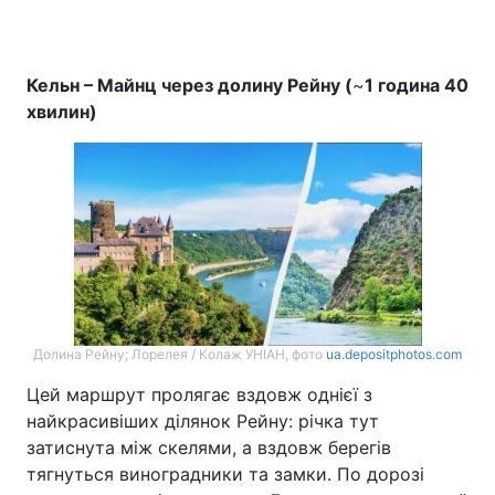
Кельн – Майнц через долину Рейну (
~
1 година 40
хвилин)
Долина Рейну; Лорелея / Колаж УНІАН, фото
ua.depositphotos.com
Цей маршрут пролягає вздовж однієї з
найкрасивіших ділянок Рейну: річка тут
затиснута між скелями, а вздовж берегів
тягнуться виноградники та замки. По дорозі