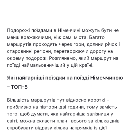
Головна
Війна
Подорожі поїздами в Німеччині можуть бути не
менш вражаючими, ніж самі міста. Багато
Україна
Політика
маршрутів проходять через гори, долини річок і
Економіка
Світ
старовинні регіони, перетворюючи дорогу на
окрему подорож. Розглянемо, який маршрут на
Спорт
Наука
поїзді наймальовничіший у цій країні.
Техно і зв'язок
Лайт
Які найгарніші поїздки на поїзді Німеччиною
– ТОП-5
Зброя
Інциденти
Більшість маршрутів тут відносно короткі –
Здоров'я
Туризм
приблизно на півтори–дві години, тому замість
того, щоб думати, яка найгарніша залізниця у
Цікавинки
Погода
світі, можна скласти план і всього за кілька днів
Екологія
Регіони
спробувати відразу кілька напрямків із цієї