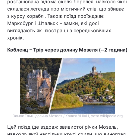
розташована відома скеля Лорелея, навколо якої
склалася легенда про містичний спів, що збиває
з курсу кораблі. Також поїзд проїжджає
Марксбург і Штальєк – замки, які досі
виглядають як ілюстрації з середньовічних
хронік.
Кобленц – Трір через долину Мозеля (
~
2 години)
Замок Ельц; долина Мозеля / Колаж УНІАН, фото wikipedia.org
Цей поїзд їде вздовж звивистої річки Мозель,
навколо якої настільки круті схили, що виноград