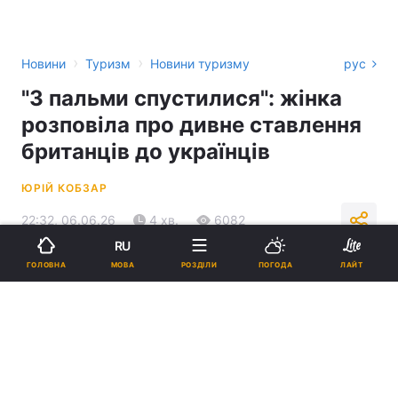
›
›
Новини
Туризм
Новини туризму
рус
"З пальми спустилися": жінка
розповіла про дивне ставлення
британців до українців
ЮРІЙ КОБЗАР
22:32, 06.06.26
4 хв.
6082
RU
МОВА
ГОЛОВНА
РОЗДІЛИ
ПОГОДА
ЛАЙТ
Підпишіться на нас в Google