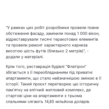
"У рамках цих робіт розробники провели повне
обстеження фасаду, замінили понад 1 000 вікон,
відреставрували тисячі теракотових елементів
та провели ремонт характерного карниза
висотою шість футів (близько 2 метрів)", -
додали у матеріалі.
Крім того, реставрація будівлі "Флатірон"
збігається з її переобладнанням під приватні
апартаменти, що стало найзначнішою зміною в її
історії. Такий проєкт перетворює цю історичну
памʼятку на елітний житловий комплекс, де
стартові ціни на апартаменти з трьома
спальнями сягають 14,85 мільйона доларів.