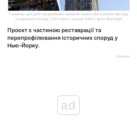
У рамках цих робіт розробники провели повне обстеження фасаду
та замінили понад 1 000 вікон / колаж УНІАН, фото Вікіпедія
Проєкт є частиною реставрації та
перепрофілювання історичних споруд у
Нью-Йорку.
Реклама
ad