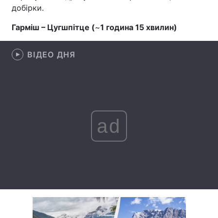
добірки.
Лонгріди
Гарміш – Цугшпітце (
~
1 година 15 хвилин)
Відео з Youtube
Статті
ВІДЕО ДНЯ
Інтерв'ю
Думки
Архів
Вакансії
Контакти
ad
Послуги