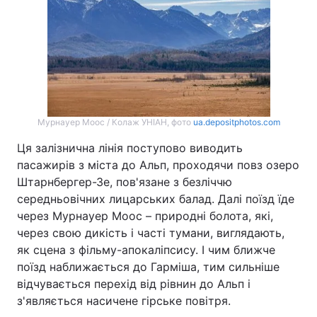
Мурнауер Моос / Колаж УНІАН, фото
ua.depositphotos.com
Ця залізнична лінія поступово виводить
пасажирів з міста до Альп, проходячи повз озеро
Штарнбергер-Зе, пов'язане з безліччю
середньовічних лицарських балад. Далі поїзд їде
через Мурнауер Моос – природні болота, які,
через свою дикість і часті тумани, виглядають,
як сцена з фільму-апокаліпсису. І чим ближче
поїзд наближається до Гарміша, тим сильніше
відчувається перехід від рівнин до Альп і
з'являється насичене гірське повітря.