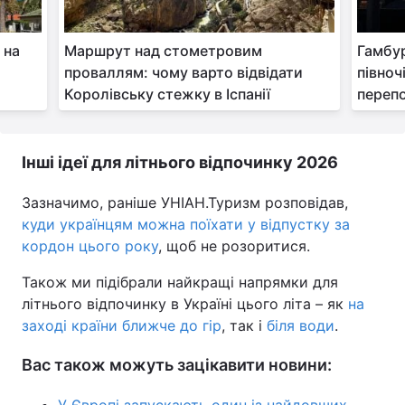
 на
Маршрут над стометровим
Гамбур
проваллям: чому варто відвідати
півноч
Королівську стежку в Іспанії
переп
Інші ідеї для літнього відпочинку 2026
Зазначимо, раніше УНІАН.Туризм розповідав,
куди українцям можна поїхати у відпустку за
кордон цього року
, щоб не розоритися.
Також ми підібрали найкращі напрямки для
літнього відпочинку в Україні цього літа – як
на
заході країни ближче до гір
, так і
біля води
.
Вас також можуть зацікавити новини: