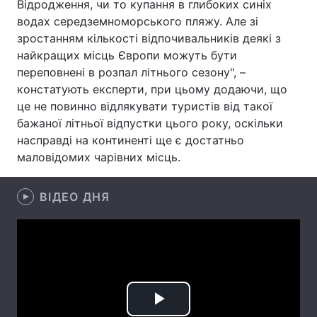
Відродження, чи то купання в глибоких синіх
водах середземноморського пляжу. Але зі
Лонгріди
зростанням кількості відпочивальників деякі з
найкращих місць Європи можуть бути
Відео з Youtube
Статті
переповнені в розпал літнього сезону", –
констатують експерти, при цьому додаючи, що
Інтерв'ю
Думки
це не повинно відлякувати туристів від такої
бажаної літньої відпустки цього року, оскільки
Архів
Вакансії
насправді на континенті ще є достатньо
маловідомих чарівних місць.
Контакти
Послуги
ВІДЕО ДНЯ
Play