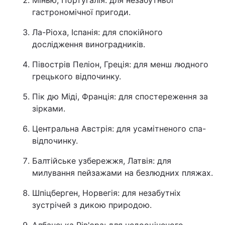
Мінью, Португалія: для незабутньої
гастрономічної пригоди.
Ла-Ріоха, Іспанія: для спокійного
дослідження виноградників.
Півострів Пеліон, Греція: для менш людного
грецького відпочинку.
Пік дю Міді, Франція: для спостереження за
зірками.
Центральна Австрія: для усамітненого спа-
відпочинку.
Балтійське узбережжя, Латвія: для
милування пейзажами на безлюдних пляжах.
Шпіцберген, Норвегія: для незабутніх
зустрічей з дикою природою.