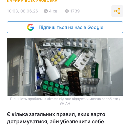
КАРИНА БОВСУНОВСЬКА
10:08, 08.06.26
4 хв.
1739
Підпишіться на нас в Google
Більшість проблем із ліками під час відпустки можна запобігти /
УНІАН
Є кілька загальних правил, яких варто
дотримуватися, аби убезпечити себе.