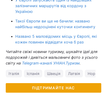
У Європі запускають один із найдовших
залізничних маршрутів від кордону з
Україною
Такої Європи ви ще не бачили: названо
найбільш недооцінені куточки континенту
Названо 5 маловідомих місць у Європі, які
кожен повинен відвідати хоча б раз
Читайте свіжі новини туризму, шукайте ідеї для
подорожей і дивіться мальовничі фото з усього
світу на
Telegram-каналі УНІАН.Туризм
.
Італія
Іспанія
Швеція
Латвія
Норвегія
ПІДТРИМАЙТЕ НАС