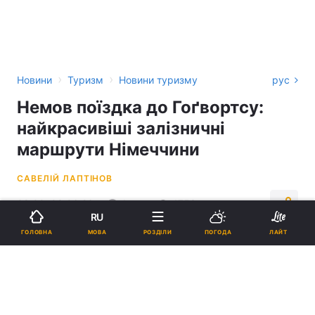
›
›
Новини
Туризм
Новини туризму
рус
Немов поїздка до Гоґвортсу:
найкрасивіші залізничні
маршрути Німеччини
САВЕЛІЙ ЛАПТІНОВ
09:00, 08.06.26
4 хв.
4753
RU
МОВА
ГОЛОВНА
РОЗДІЛИ
ПОГОДА
ЛАЙТ
Підпишіться на нас в Google