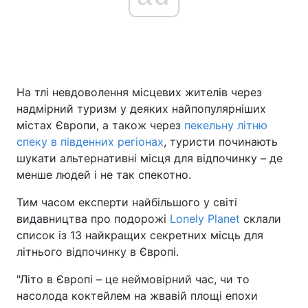
Головна
Війна
Україна
Політика
На тлі невдоволення місцевих жителів через
надмірний туризм у деяких найпопулярніших
Економіка
Світ
містах Європи, а також через
пекельну літню
спеку в південних регіонах
, туристи починають
Спорт
Наука
шукати альтернативні місця для відпочинку – де
менше людей і не так спекотно.
Техно і зв'язок
Лайт
Тим часом експерти найбільшого у світі
Зброя
Інциденти
видавництва про подорожі
Lonely Planet
склали
список із 13 найкращих секретних місць для
Здоров'я
Туризм
літнього відпочинку в Європі.
Цікавинки
Погода
"Літо в Європі – це неймовірний час, чи то
насолода коктейлем на жвавій площі епохи
Екологія
Регіони