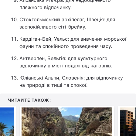
Албанська Рів'єра: для недооціненого
пляжного відпочинку.
Стокгольмський архіпелаг, Швеція: для
заспокійливого сіті-брейку.
Кардіган-Бей, Уельс: для вивчення морської
фауни та спокійного проведення часу.
Антверпен, Бельгія: для культурного
відпочинку в місті подалі від натовпів.
Юліанські Альпи, Словенія: для відпочинку
на природі в тиші та спокої.
ЧИТАЙТЕ ТАКОЖ: