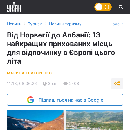
›
›
Новини
Туризм
Новини туризму
рус
Від Норвегії до Албанії: 13
найкращих прихованих місць
для відпочинку в Європі цього
літа
МАРИНА ГРИГОРЕНКО
11:13, 08.06.26
3 хв.
2408
Підпишіться на нас в Google