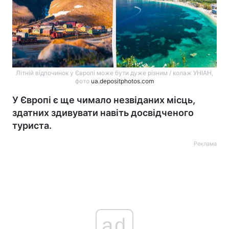
Літній відпочинок у Європі може бути дуже різним / колаж УНІАН,
фото
ua.depositphotos.com
У Європі є ще чимало незвіданих місць,
здатних здивувати навіть досвідченого
туриста.
Реклама
ad