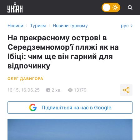
›
›
Новини
Туризм
Новини туризму
рус
На прекрасному острові в
Середземномор'ї пляжі як на
Ібіці: чим ще він гарний для
відпочинку
ОЛЕГ ДАВИГОРА
16:15, 16.06.25
2 хв.
13179
Підпишіться на нас в Google