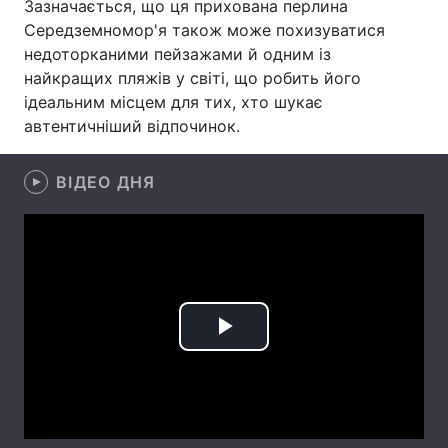
Зазначається, що ця прихована перлина
Середземномор'я також може похизуватися
Лонгріди
недоторканими пейзажами й одним із
найкращих пляжів у світі, що робить його
Відео з Youtube
Статті
ідеальним місцем для тих, хто шукає
автентичніший відпочинок.
Інтерв'ю
Думки
ВІДЕО ДНЯ
Архів
Вакансії
Контакти
Послуги
Play
Video