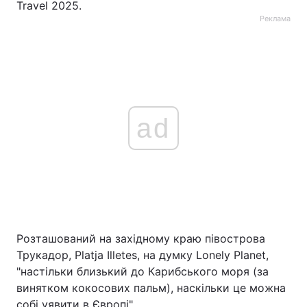
Travel 2025.
Реклама
ad
Розташований на західному краю півострова
Трукадор, Platja Illetes, на думку Lonely Planet,
"настільки близький до Карибського моря (за
винятком кокосових пальм), наскільки це можна
собі уявити в Європі".