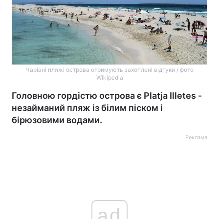
Чарівні пляжі острова отримують захоплені відгуки / фото
Wikipedia
Головною гордістю острова є Platja Illetes -
незайманий пляж із білим піском і
бірюзовими водами.
Реклама
ad