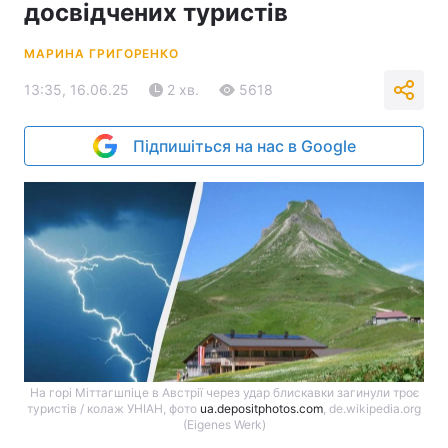
досвідчених туристів
МАРИНА ГРИГОРЕНКО
13:35, 16.06.25
2 хв.
5618
Підпишіться на нас в Google
На горі Міттагшпіце в Австрії через удар блискавки загинули троє
туристів / колаж УНІАН, фото
ua.depositphotos.com
, de.wikipedia.org
(Eigenes Werk)