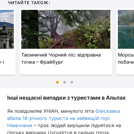
ЧИТАЙТЕ ТАКОЖ:
Таємничий Чорний ліс: відправна
Морськ
 і
точка – Фрайбург
побачи
Інші нещасні випадки з туристами в Альпах
Як повідомляв УНІАН, минулого літа
блискавка
вбила 18-річного туриста на найвищій горі
Німеччини
– троє людей вирішили піднятися на
гірську вершину Цугшпітце в сильну грозу.