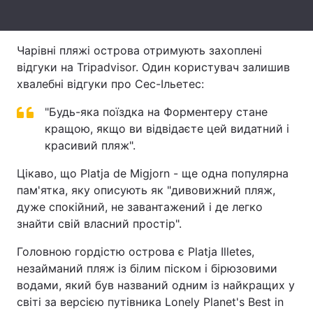
Тема оформлення
Чарівні пляжі острова отримують захоплені
відгуки на Tripadvisor. Один користувач залишив
хвалебні відгуки про Сес-Ільетес:
"Будь-яка поїздка на Форментеру стане
кращою, якщо ви відвідаєте цей видатний і
красивий пляж".
Цікаво, що Platja de Migjorn - ще одна популярна
пам'ятка, яку описують як "дивовижний пляж,
дуже спокійний, не завантажений і де легко
знайти свій власний простір".
Головною гордістю острова є Platja Illetes,
незайманий пляж із білим піском і бірюзовими
водами, який був названий одним із найкращих у
світі за версією путівника Lonely Planet's Best in