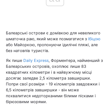
Головна
Війна
Україна
Політика
Балеарські острови є домівкою для невеликого
шматочка раю, який може позмагатися з
Ібіцою
Економіка
Світ
або Майоркою, пропонуючи ідилічні пляжі, але
без натовпів туристів.
Спорт
Наука
Як пише
Daily Express
, Форментера, найменший з
Техно і зв'язок
Лайт
Балеарських островів, охоплює лише 83
квадратних кілометри і в найвужчому місці
Зброя
Інциденти
досягає заледве 2,5 кілометра завширшки.
Попри свої розміри - 19 кілометрів завдовжки і
Здоров'я
Туризм
6,5 кілометрів завширшки - він може
похвалитися недоторканими білими пісками і
Цікавинки
Погода
бірюзовими морями.
Екологія
Регіони