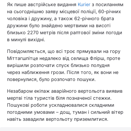
Як пише австрійське видання
Kurier
з посиланням
на сьогоднішню заяву місцевої поліції, 60-річних
чоловіка і дружину, а також 62-річного брата
дружини було знайдено мертвими на висоті
близько 2270 метрів після раптової зміни погоди
в минулі вихідні.
Повідомляється, що всі троє прямували на гору
Міттагшпітце недалеко від селища Флірш, проте
вирішили розпочати спуск близько полудня
через наближення грози. Після того, як вони не
повернулися, було розпочато пошуки.
Незабаром екіпаж аварійного вертольота виявив
мертві тіла туристів біля позначеної стежки.
Пошукові роботи ускладнювалися складними
погодними умовами – дощ, туман і сильний вітер
навіть завадили вертольоту приземлитися.