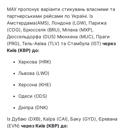
МАУ пропонує варіанти стикувань власними та
партнерськими рейсами по Україні. Із
Амстердама(AMS), Лондона (LGW), Парижа
(CDG), Брюсселя (BRU), Мілана (MXP),
Дюссельдорфа (DUS) Мюнхена (MUC), Праги
(PRG), Тель-Авіва (TLV) та Стамбула (IST)
через
Київ (
KBP
) до:
Харкова (HRK)
Львова (LWO)
Херсона (KHE)
Одеси (ODS)
Дніпра (DNK)
Із Дубаю (DXB), Каїра (CAI), Баку (GYD), Єревана
(EVN)
через Київ (
KBP
) до: