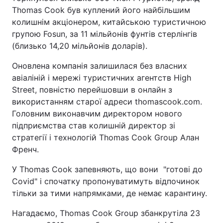
Thomas Cook був куплений його найбільшим
колишнім акціонером, китайською туристичною
групою Fosun, за 11 мільйонів фунтів стерлінгів
(близько 14,20 мільйонів доларів).
Оновлена компанія залишилася без власних
авіаліній і мережі туристичних агентств High
Street, повністю перейшовши в онлайн з
використанням старої адреси thomascook.com.
Головним виконавчим директором нового
підприємства став колишній директор зі
стратегії і технологій Thomas Cook Group Алан
Френч.
У Thomas Cook запевняють, що вони "готові до
Covid" і спочатку пропонуватимуть відпочинок
тільки за тими напрямками, де немає карантину.
Нагадаємо, Thomas Cook Group збанкрутіла 23