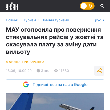
›
›
Новини
Туризм
Новини туризму
рус
МАУ оголосила про повернення
стикувальних рейсів у жовтні та
скасувала плату за зміну дати
вильоту
МАРИНА ГРИГОРЕНКО
16:06, 16.09.20
3 хв.
11580
Підпишіться на нас в Google