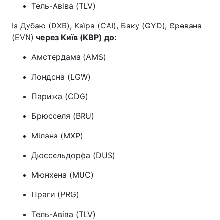
Тель-Авіва (TLV)
Із Дубаю (DXB), Каїра (CAI), Баку (GYD), Єревана
(EVN)
через Київ (
KBP
) до:
Амстердама (AMS)
Лондона (LGW)
Парижа (CDG)
Брюсселя (BRU)
Мілана (MXP)
Дюссельдорфа (DUS)
Мюнхена (MUC)
Праги (PRG)
Тель-Авіва (TLV)