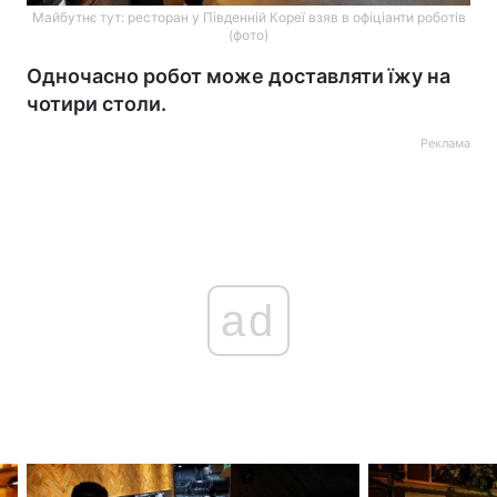
Майбутнє тут: ресторан у Південній Кореї взяв в офіціанти роботів
(фото)
Одночасно робот може доставляти їжу на
чотири столи.
Реклама
ad