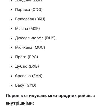
Лондона (LGW)
Парижа (CDG)
Брюсселя (BRU)
Мілана (MXP)
Дюссельдорфа (DUS)
Мюнхена (MUC)
Праги (PRG)
Дубаю (DXB)
Єревана (EVN)
Баку (GYD)
Перелік стикувань міжнародних рейсів з
внутрішніми: