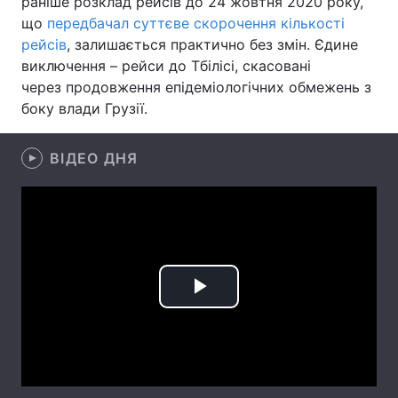
раніше розклад рейсів до 24 жовтня 2020 року,
що
передбачал суттєве скорочення кількості
Лонгріди
рейсів
, залишається практично без змін. Єдине
виключення – рейси до Тбілісі, скасовані
Відео з Youtube
Статті
через продовження епідеміологічних обмежень з
боку влади Грузії.
Інтерв'ю
Думки
ВІДЕО ДНЯ
Архів
Вакансії
Контакти
Послуги
Play
Video