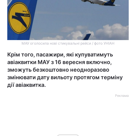
МАУ оголосила нові стикувальні рейси / фото УНІАН
Крім того, пасажири, які купуватимуть
авіаквитки МАУ з 16 вересня включно,
зможуть безкоштовно неодноразово
змінювати дату вильоту протягом терміну
дії авіаквитка.
Реклама