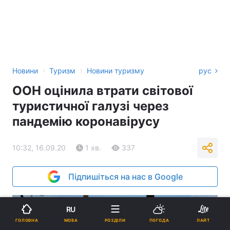
›
›
Новини
Туризм
Новини туризму
рус
ООН оцінила втрати світової
туристичної галузі через
пандемію коронавірусу
10:32, 16.09.20
1 хв.
337
Підпишіться на нас в Google
RU
МОВА
ГОЛОВНА
РОЗДІЛИ
ПОГОДА
ЛАЙТ