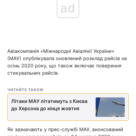
ad
Головна
Війна
Україна
Політика
Авіакомпанія «Міжнародні Авіалінії України»
Економіка
Світ
(МАУ) опублікувала оновлений розклад рейсів на
осінь 2020 року, що також включає поверення
Спорт
Наука
стикувальних рейсів.
Техно і зв'язок
Лайт
ЧИТАЙТЕ ТАКОЖ
Зброя
Інциденти
Літаки МАУ літатимуть з Києва
Здоров'я
Туризм
до Херсона до кінця жовтня
Цікавинки
Погода
Як зазначають у прес-службі МАУ, анонсований
Екологія
Регіони