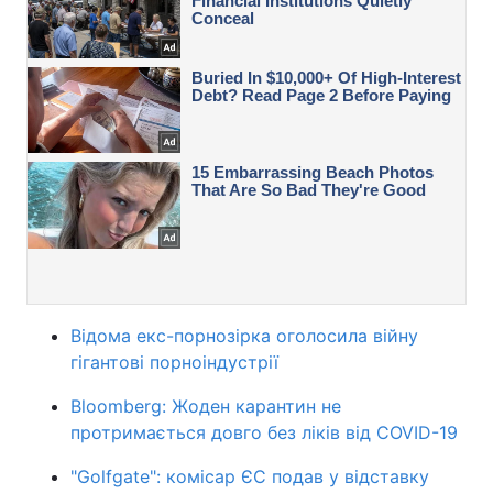
Відома екс-порнозірка оголосила війну
гігантові порноіндустрії
Bloomberg: Жоден карантин не
протримається довго без ліків від COVID-19
"Golfgate": комісар ЄС подав у відставку