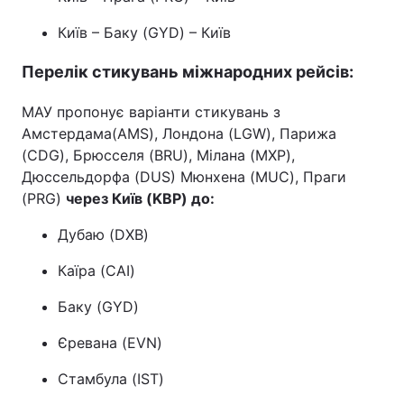
Київ – Баку (GYD) – Київ
Перелік стикувань міжнародних рейсів:
МАУ пропонує варіанти стикувань з
Амстердама(AMS), Лондона (LGW), Парижа
(CDG), Брюсселя (BRU), Мілана (MXP),
Дюссельдорфа (DUS) Мюнхена (MUC), Праги
(PRG)
через Київ (
KBP
) до:
Дубаю (DXB)
Каїра (CAI)
Баку (GYD)
Єревана (EVN)
Стамбула (IST)