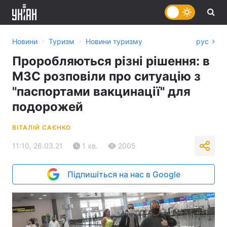
›
›
Новини
Туризм
Новини туризму
рус
Проробляються різні рішення: в
МЗС розповіли про ситуацію з
"паспортами вакцинації" для
подорожей
ВІТАЛІЙ САЄНКО
11:10, 26.03.21
1 хв.
2005
Підпишіться на нас в Google