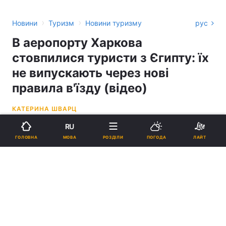
›
›
Новини
Туризм
Новини туризму
рус
В аеропорту Харкова
стовпилися туристи з Єгипту: їх
не випускають через нові
правила в'їзду (відео)
КАТЕРИНА ШВАРЦ
RU
19:01, 25.03.21
1 хв.
19920
МОВА
ГОЛОВНА
РОЗДІЛИ
ПОГОДА
ЛАЙТ
Підпишіться на нас в Google