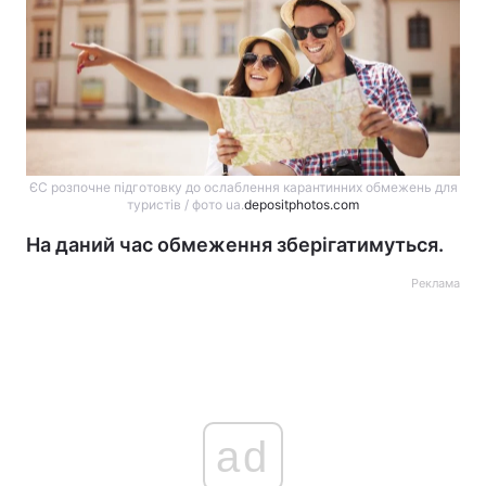
ЄС розпочне підготовку до ослаблення карантинних обмежень для
туристів / фото ua.
depositphotos.com
На даний час обмеження зберігатимуться.
Реклама
ad