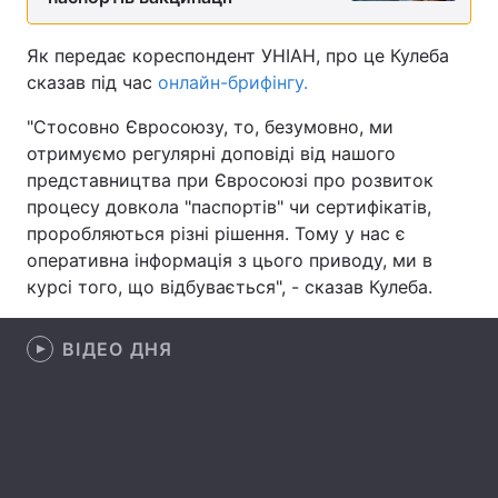
Лонгріди
Як передає кореспондент УНІАН, про це Кулеба
сказав під час
онлайн-брифінгу.
Відео з Youtube
Статті
"Стосовно Євросоюзу, то, безумовно, ми
отримуємо регулярні доповіді від нашого
Інтерв'ю
Думки
представництва при Євросоюзі про розвиток
Архів
Вакансії
процесу довкола "паспортів" чи сертифікатів,
проробляються різні рішення. Тому у нас є
Контакти
оперативна інформація з цього приводу, ми в
курсі того, що відбувається", - сказав Кулеба.
Послуги
ВІДЕО ДНЯ