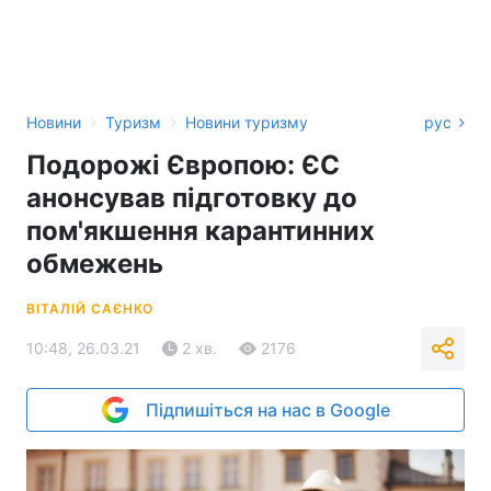
›
›
Новини
Туризм
Новини туризму
рус
Подорожі Європою: ЄС
анонсував підготовку до
пом'якшення карантинних
обмежень
ВІТАЛІЙ САЄНКО
10:48, 26.03.21
2 хв.
2176
Підпишіться на нас в Google