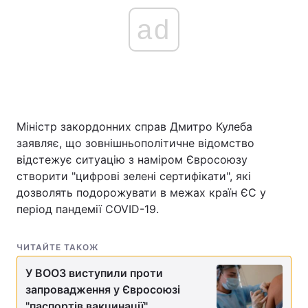
ad
Головна
Війна
Україна
Політика
Економіка
Світ
Міністр закордонних справ Дмитро Кулеба
заявляє, що зовнішньополітичне відомство
Спорт
Наука
відстежує ситуацію з наміром Євросоюзу
створити "цифрові зелені сертифікати", які
Техно і зв'язок
Лайт
дозволять подорожувати в межах країн ЄС у
період пандемії COVID-19.
Зброя
Інциденти
Здоров'я
Туризм
ЧИТАЙТЕ ТАКОЖ
Цікавинки
Погода
У ВООЗ виступили проти
запровадження у Євросоюзі
Екологія
Регіони
"паспортів вакцинації"