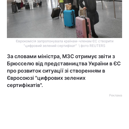
Єврокомісія запропонувала країнам-членам ЄС створити
"цифровий зелений сертифікат" \ фото REUTERS
За словами міністра, МЗС отримує звіти з
Брюсселю від представництва України в ЄС
про розвиток ситуації зі створенням в
Євросоюзі "цифрових зелених
сертифікатів".
Реклама