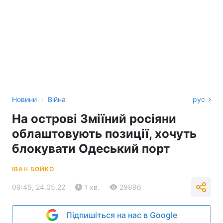
›
Новини
Війна
рус
На острові Зміїний росіяни
облаштовують позиції, хочуть
блокувати Одеський порт
ІВАН БОЙКО
09:45, 24.05.22
1 хв.
29896
Підпишіться на нас в Google