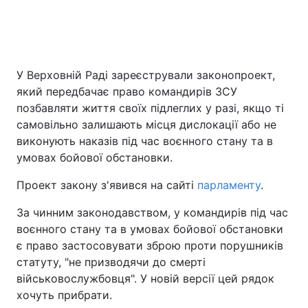
Головна
Війна
У Верховній Раді зареєстрували законопроект,
Україна
Політика
який передбачає право командирів ЗСУ
позбавляти життя своїх підлеглих у разі, якщо ті
Економіка
Світ
самовільно залишають місця дислокації або не
виконують наказів під час воєнного стану та в
Спорт
Наука
умовах бойової обстановки.
Техно і зв'язок
Лайт
Проект закону з'явився на сайті
парламенту
.
Зброя
Інциденти
За чинним законодавством, у командирів під час
воєнного стану та в умовах бойової обстановки
Здоров'я
Туризм
є право застосовувати зброю проти порушників
статуту, "не призводячи до смерті
Цікавинки
Погода
військовослужбовця". У новій версії цей рядок
хочуть прибрати.
Екологія
Регіони