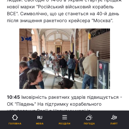
нової марки "Російський військовий корабель
ВСЕ". Символічно, що це станеться на 40-й день
після знищення ракетного крейсера "Москва".
10:45
Імовірність ракетних ударів підвищується -
ОК "Південь" На підтримку корабельного
угруповання Росії в Чорному морі із
Севастопольської бухти висунувся фрегат
RU
"Адмірал Макаров".
МОВА
ГОЛОВНА
РОЗДІЛИ
ПОГОДА
ЛАЙТ