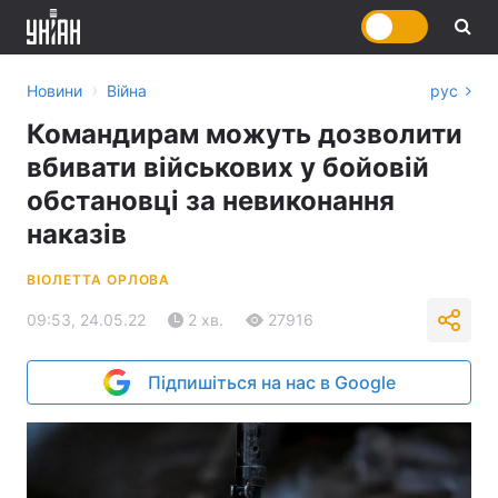
›
Новини
Війна
рус
Командирам можуть дозволити
вбивати військових у бойовій
обстановці за невиконання
наказів
ВІОЛЕТТА ОРЛОВА
09:53, 24.05.22
2 хв.
27916
Підпишіться на нас в Google