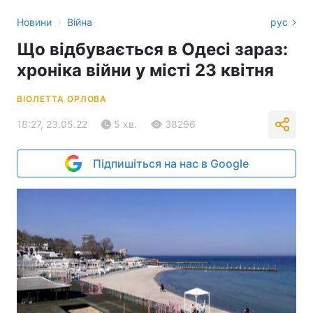
›
Новини
Війна
рус
Що відбувається в Одесі зараз:
хроніка війни у місті 23 квітня
ВІОЛЕТТА ОРЛОВА
18:27, 23.05.22
5 хв.
38296
Підпишіться на нас в Google