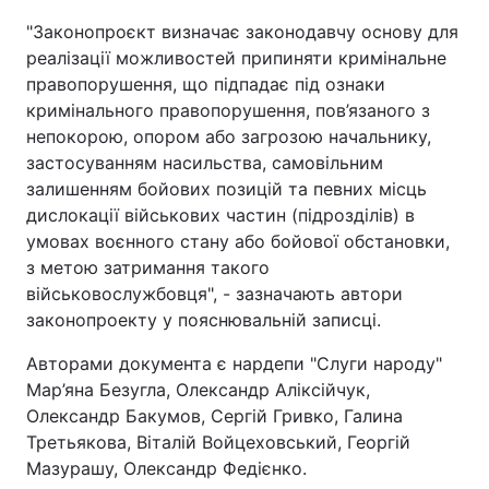
"Законопроєкт визначає законодавчу основу для
Тема оформлення
реалізації можливостей припиняти кримінальне
правопорушення, що підпадає під ознаки
кримінального правопорушення, пов’язаного з
непокорою, опором або загрозою начальнику,
застосуванням насильства, самовільним
залишенням бойових позицій та певних місць
дислокації військових частин (підрозділів) в
умовах воєнного стану або бойової обстановки,
з метою затримання такого
військовослужбовця", - зазначають автори
законопроекту у пояснювальній записці.
Авторами документа є нардепи "Слуги народу"
Мар’яна Безугла, Олександр Аліксійчук,
Олександр Бакумов, Сергій Гривко, Галина
Третьякова, Віталій Войцеховський, Георгій
Мазурашу, Олександр Федієнко.