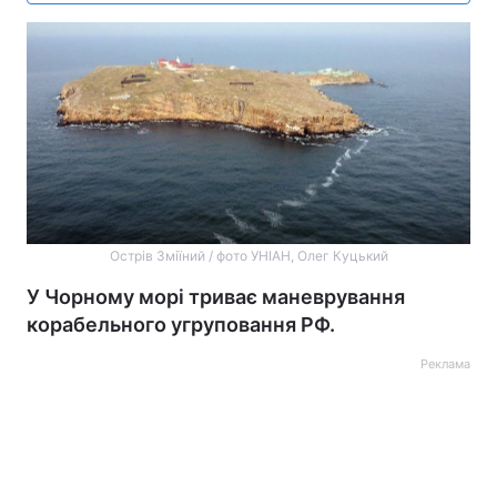
Острів Зміїний / фото УНІАН, Олег Куцький
У Чорному морі триває маневрування
корабельного угруповання РФ.
Реклама