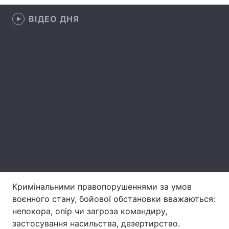
Лонгріди
ВІДЕО ДНЯ
Відео з Youtube
Статті
Інтерв'ю
Думки
Архів
Вакансії
Контакти
Послуги
Кримінальними правопорушеннями за умов
воєнного стану, бойової обстановки вважаються:
непокора, опір чи загроза командиру,
застосування насильства, дезертирство.