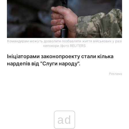
Командирам можуть дозволити позбавляти життя військових у разі
непокори /фото REUTERS
Ініціаторами законопроекту стали кілька
нардепів від "Слуги народу".
Реклама
ad